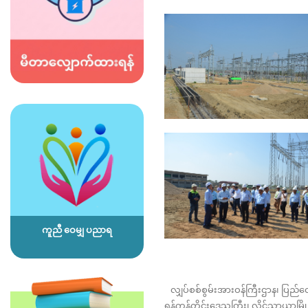
ကူညီ ဝေမျှ ပညာရ
လျှပ်စစ်စွမ်းအားဝန်ကြီးဌာန၊ ပြည်ထော
ရန်ကုန်တိုင်းဒေသကြီး၊ လှိုင်သာယာမြ