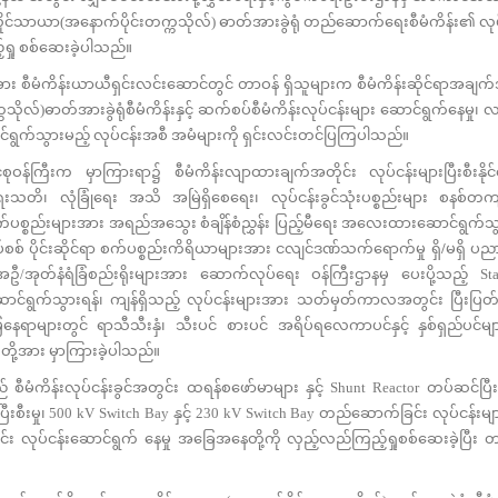
ိုင်သာယာ(အနောက်ပိုင်းတက္ကသိုလ်) ဓာတ်အားခွဲရုံ တည်ဆောက်ရေးစီမံကိန်း၏ လုပ်
ှု စစ်ဆေးခဲ့ပါသည်။
ဲ့အား စီမံကိန်းယာယီရှင်းလင်းဆောင်တွင် တာဝန် ရှိသူများက စီမံကိန်းဆိုင်ရာအခ
ိုလ်)ဓာတ်အားခွဲရုံစီမံကိန်းနှင့် ဆက်စပ်စီမံကိန်းလုပ်ငန်းများ ဆောင်ရွက်နေမှု၊ လက
င်ရွက်သွားမည့် လုပ်ငန်းအစီ အမံများကို ရှင်းလင်းတင်ပြကြပါသည်။
ကြီးက မှာကြားရာ၌ စီမံကိန်းလျာထားချက်အတိုင်း လုပ်ငန်းများပြီးစီးနိုင်ရ
ရေးသတိ၊ လုံခြုံရေး အသိ အမြဲရှိစေရေး၊ လုပ်ငန်းခွင်သုံးပစ္စည်းများ စနစ်တ
က်ပစ္စည်းများအား အရည်အသွေး စံချိန်စံညွှန်း ပြည့်မီရေး အလေးထားဆောင်ရွက်သွာ
ှပ်စစ် ပိုင်းဆိုင်ရာ စက်ပစ္စည်းကိရိယာများအား ငလျင်ဒဏ်သက်ရောက်မှု ရှိ
/
မရှိ ပညာရ
ုတ်နံရံခြံစည်းရိုးများအား ဆောက်လုပ်ရေး ဝန်ကြီးဌာနမှ ပေးပို့သည့် Sta
ဆောင်ရွက်သွားရန်၊ ကျန်ရှိသည့် လုပ်ငန်းများအား သတ်မှတ်ကာလအတွင်း ပြီးပြ
ြေနေရာများတွင် ရာသီသီးနှံ၊ သီးပင် စားပင် အရိပ်ရလေကာပင်နှင့် နှစ်ရှည်ပင်မ
န် တို့အား မှာကြားခဲ့ပါသည်။
မံကိန်းလုပ်ငန်းခွင်အတွင်း ထရန်စဖော်မာများ နှင့် Shunt Reactor တပ်ဆင်ပြီးစီ
ြီးစီးမှု၊ 500 kV Switch Bay နှင့် 230 kV Switch Bay တည်ဆောက်ခြင်း လုပ်ငန်းမျ
်း လုပ်ငန်းဆောင်ရွက် နေမှု အခြေအနေတို့ကို လှည့်လည်ကြည့်ရှုစစ်ဆေးခဲ့ပြီး တ