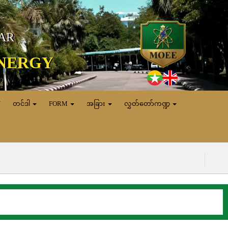
MAR
ENERGY
N
တင်ဒါ
FORM
အခြား
လွှတ်တော်ကဏ္ဍ
(၇.၈.၂၀၂၆) ရက်န