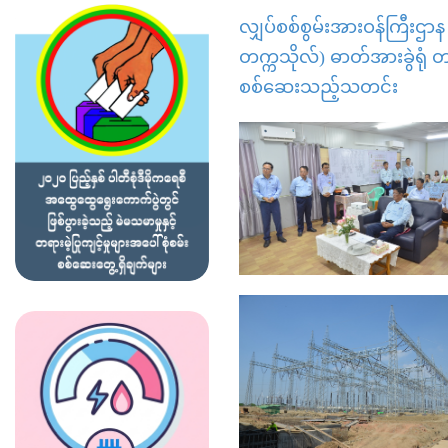
လျှပ်စစ်စွမ်းအားဝန်ကြီးဌာ
တက္ကသိုလ်) ဓာတ်အားခွဲရုံ
စစ်ဆေးသည့်သတင်း