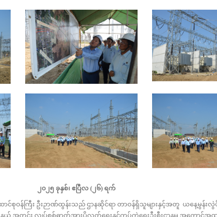
၂၀၂၅ ခုနှစ်၊ ဧပြီလ (၂၆) ရက်
င်စုဝန်ကြီး ဦးဉာဏ်ထွန်းသည် ဌာနဆိုင်ရာ တာဝန်ရှိသူများနှင့်အတူ ယနေ့မွန်းလွဲပို
ို့နယ် အတွင်း လျှပ်စစ်ဓာတ်အားပို့လွှတ်ရေးနှင့်ကွပ်ကဲရေးဦးစီးဌာနမှ အကောင်အ