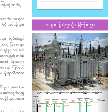
ငန်းတိုးတက်မှု
ျက်အလက်များ၊ ၅၀၀
်ရှိ လုပ်ငန်းများ
အများပြည်သူသို့ ပန်ကြားလွှာ
Previous
Nex
ေး၊ လုပ်ငန်းခွင်
ကျအသုံးပြုစေရေး၊
းရန်နှင့် တပ်ဆင်
ှင်အဖွဲ့နှင့် ထပ်မံ
ndard Operation
တ်စေရေး ကြပ်မတ်
ျား
မိုးရာသီကာလ
းမှု၊ Hybrid Gas
ား ဆောင်ရွက်နေမှု
ာဝန်ရှိသူများအား