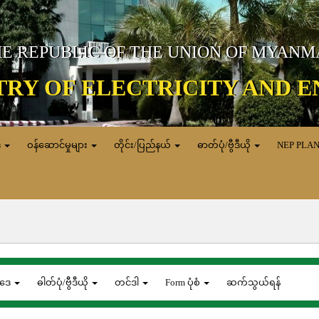
E REPUBLIC OF THE UNION OF MYAN
TRY OF ELECTRICITY AND 
ေ
ဝန်ဆောင်မှုများ
တိုင်း/ပြည်နယ်
ဓာတ်ပုံ/ဗွီဒီယို
NEP PLA
ဒေ
ဓါတ်ပုံ/ဗွီဒီယို
တင်ဒါ
Form ပုံစံ
ဆက်သွယ်ရန်