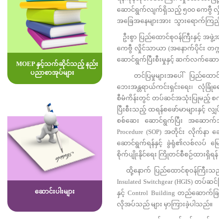
ဆောင်ရွက်လျက်ရှိသည့် ၅၀၀ ကေဗွီ လှ
အခြေအနေများအား သွားရောက်ကြည့်ရ
ဦးစွာ ပြည်ထောင်စုဝန်ကြီးနှင့် အဖွ
ကေဗွီ လှိုင်သာယာ (အနောက်ပိုင်း တက္ကသ
ဆောင်ရွက်ပြီးစီးမှုနှင့် ဆက်လက်ဆော
MOEP နှင့်သက်ဆိုင်သည့် နည်း
ပညာစာအုပ်များ
တင်ပြမှုများအပေါ် ပြည်ထောင်စုဝန်
ဘေးအန္တရာယ်ကင်းရှင်းရေး၊ လုံခြုံ
စီမံကိန်းတွင် တပ်ဆင်အသုံးပြုမည့် စ
ပြီးစီးသည့် ထရန်စဖော်မာများနှင့် လျ
စစ်ဆေး ဆောင်ရွက်ပြီး အဆောက်အဦ/အ
Procedure (SOP) အတိုင်း လိုက်နာ 
ဆောင်ရွက်ရန်နှင့် ခွဲရုံ၏လစ်လပ် မ
စိုက်ပျိုးနိုင်ရေး ကြိုတင်စီစဉ်ထားရှိရ
ထို့နောက် ပြည်ထောင်စုဝန်ကြီးသည် စီ
Insulated Switchgear (HGIS) တပ်ဆင်ပ
ဆောင်းပါးများ
နှင့် Control Building တည်ဆောက်ခြင
လိုအပ်သည် များ မှာကြားခဲ့ပါသည်။