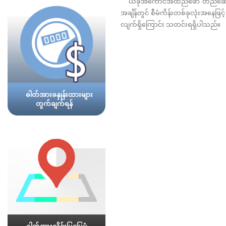
ယခုအကောင်အထည်ဖော် တည်ဆောက်လျက်
အချိန်တွင် စီမံကိန်းတစ်ခုလုံးအနေဖြင့် ၇
လျက်ရှိကြောင်း သတင်းရရှိပါသည်။
ဓါတ်အားခနှုန်းထားများ
တွက်ချက်ရန်