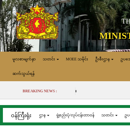
TH
MINIS
မူလစာမျက်နှာ
သတင်း
MOEE သမိုင်း
ဦးစီးဌာန
ဥပဒ
ဆက်သွယ်ရန်
BREAKING NEWS :
၀န်ကြီးရုံး
ဌာန
ဖွဲ့စည်းပုံ/လုပ်ငန်းတာဝန်
သတင်း
ဥပ