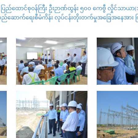
န ပြည်ထောင်စုဝန်ကြီး ဦးဉာဏ်ထွန်း ၅၀၀ ကေဗွီ လှိုင်သာယာ(
 တည်ဆောက်ရေးစီမံကိန်း လုပ်ငန်းတိုးတက်မှုအခြေအနေအား ကြ