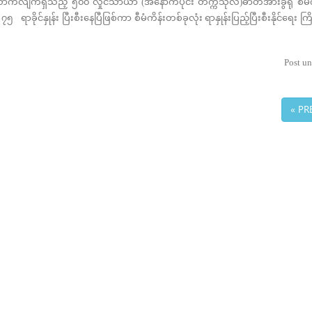
ရှိသည့် ၅၀၀ လှိုင်သာယာ (အနောက်ပိုင်း တက္ကသိုလ်)ဓာတ်အားခွဲရုံ စီမံ
၅ ရာခိုင်နှုန်း ပြီးစီးနေပြီဖြစ်ကာ စီမံကိန်းတစ်ခုလုံး ရာနှုန်းပြည့်ပြီးစီးနိုင်ရေး 
Post un
« PR