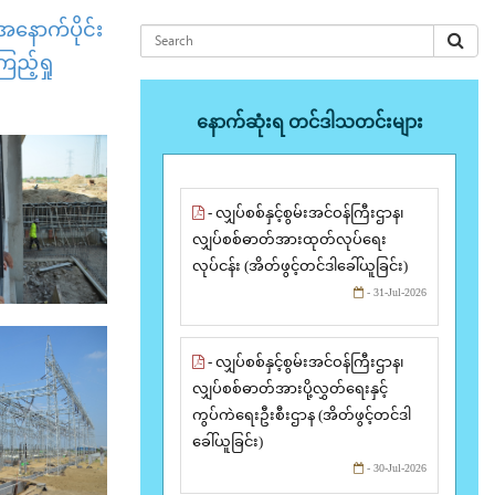
အနောက်ပိုင်း
ည့်ရှု
နောက်ဆုံးရ တင်ဒါသတင်းများ
- လျှပ်စစ်နှင့်စွမ်းအင်ဝန်ကြီးဌာန၊
လျှပ်စစ်ဓာတ်အားထုတ်လုပ်ရေး
လုပ်ငန်း (အိတ်ဖွင့်တင်ဒါခေါ်ယူခြင်း)
- 31-Jul-2026
- လျှပ်စစ်နှင့်စွမ်းအင်ဝန်ကြီးဌာန၊
လျှပ်စစ်ဓာတ်အားပို့လွှတ်ရေးနှင့်
ကွပ်ကဲရေးဦးစီးဌာန (အိတ်ဖွင့်တင်ဒါ
ခေါ်ယူခြင်း)
- 30-Jul-2026