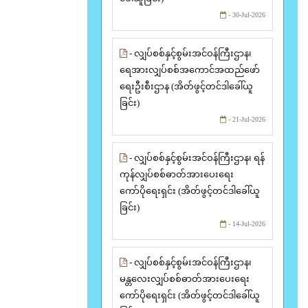
- 30-Jul-2026
- လျှပ်စစ်နှင့်စွမ်းအင်ဝန်ကြီးဌာန၊
ရေအားလျှပ်စစ်အကောင်အထည်ဖော်
ရေးဦးစီးဌာန (အိတ်ဖွင့်တင်ဒါခေါ်ယူ
ခြင်း)
- 21-Jul-2026
- လျှပ်စစ်နှင့်စွမ်းအင်ဝန်ကြီးဌာန၊ ရန်
ကုန်လျှပ်စစ်ဓာတ်အားပေးရေး
ကော်ပိုရေးရှင်း (အိတ်ဖွင့်တင်ဒါခေါ်ယူ
ခြင်း)
- 14-Jul-2026
- လျှပ်စစ်နှင့်စွမ်းအင်ဝန်ကြီးဌာန၊
မန္တလေးလျှပ်စစ်ဓာတ်အားပေးရေး
ကော်ပိုရေးရှင်း (အိတ်ဖွင့်တင်ဒါခေါ်ယူ