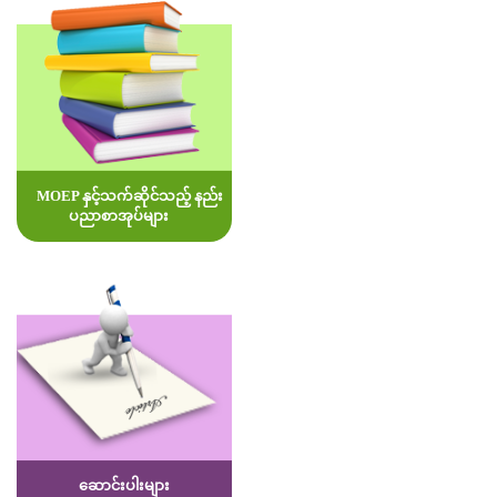
MOEP နှင့်သက်ဆိုင်သည့် နည်း
ပညာစာအုပ်များ
ဆောင်းပါးများ