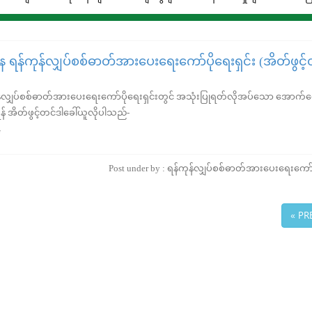
ာန ရန်ကုန်လျှပ်စစ်ဓာတ်အားပေးရေးကော်ပိုရေးရှင်း (အိတ်ဖွင့်
ုန်လျှပ်စစ်ဓာတ်အားပေးရေးကော်ပိုရေးရှင်းတွင် အသုံးပြုရတ်လိုအပ်သော အောက်ဖေ
န် အိတ်ဖွင့်တင်ဒါခေါ်ယူလိုပါသည်-
Post under by : ရန်ကုန်လျှပ်စစ်ဓာတ်အားပေးရေးကော်
« PR