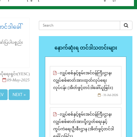
တင်ဒါခေါ်
ာ်ပြပါပစ္စည်း
နောက်ဆုံးရ တင်ဒါသတင်းများ
- လျှပ်စစ်နှင့်စွမ်းအင်ဝန်ကြီးဌာန၊
ပိုရေးရှင်း(YESC)
09-May-2025
လျှပ်စစ်ဓာတ်အားထုတ်လုပ်ရေး
လုပ်ငန်း (အိတ်ဖွင့်တင်ဒါခေါ်ယူခြင်း)
EV
NEXT »
- 31-Jul-2026
- လျှပ်စစ်နှင့်စွမ်းအင်ဝန်ကြီးဌာန၊
လျှပ်စစ်ဓာတ်အားပို့လွှတ်ရေးနှင့်
ကွပ်ကဲရေးဦးစီးဌာန (အိတ်ဖွင့်တင်ဒါ
ခေါ်ယူခြင်း)