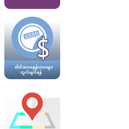
ဓါတ်အားခနှုန်းထားများ
တွက်ချက်ရန်