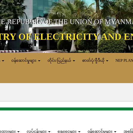
E REPUBLIC OF THE UNION OF MYAN
TRY OF ELECTRICITY AND 
ေ
ဝန်ဆောင်မှုများ
တိုင်း/ပြည်နယ်
ဓာတ်ပုံ/ဗွီဒီယို
NEP PLA
န်းထားများ
လုပ်ငန်းများ
ချေးငွေများ
၀န်ဆောင်မှုများ
အခြ