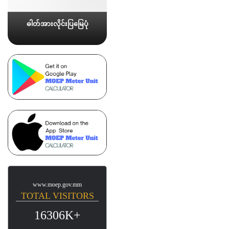
ဓါတ်အားလိုင်းပြမြေပုံ
www.moep.gov.mm
TOTAL VISITORS
16306K+