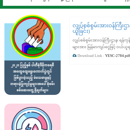
လျှပ်စစ်စွမ်းအားဝန်ကြီးဌ
ယူခြင်း)
လျှပ်စစ်စွမ်းအားဝန်ကြီးဌာန၊ ရန်က
များအား မြန်မာကျပ်ငွေဖြင့် ဝယ်ယူရ
Download Link :
YESC-2784.pdf