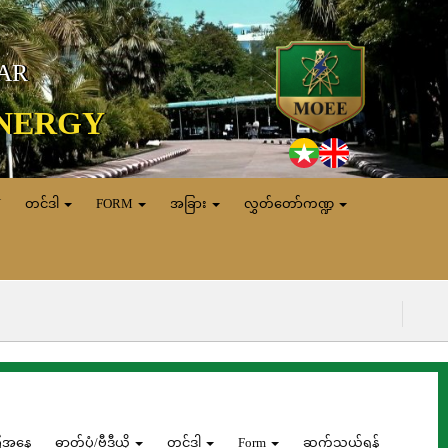
MAR
ENERGY
N
တင်ဒါ
FORM
အခြား
လွှတ်တော်ကဏ္ဍ
(၇.၈.
ေအနေ
ဓာတ်ပုံ/ဗွီဒီယို
တင်ဒါ
Form
ဆက်သွယ်ရန်