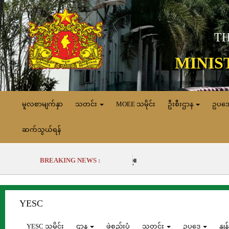
TH
MINIS
မူလစာမျက်နှာ
သတင်း
MOEE သမိုင်း
ဦးစီးဌာန
ဥပဒ
ဆက်သွယ်ရန်
BREAKING NEWS :
YESC
YESC သမိုင်း
ဌာန
ဖွဲ့စည်းပုံ
သတင်း
ဥပဒေ
နှု