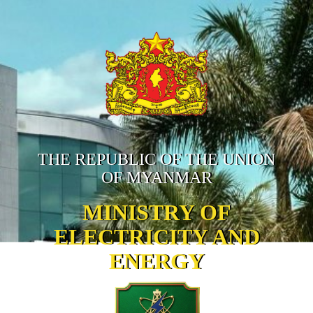
THE REPUBLIC OF THE UNION
OF MYANMAR
MINISTRY OF
ELECTRICITY AND
ENERGY