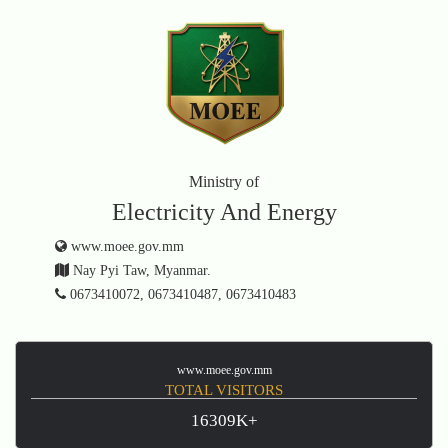
Ministry of
Electricity And Energy
www.moee.gov.mm
Nay Pyi Taw, Myanmar.
0673410072, 0673410487, 0673410483
www.moee.gov.mm
TOTAL VISITORS
16309K+