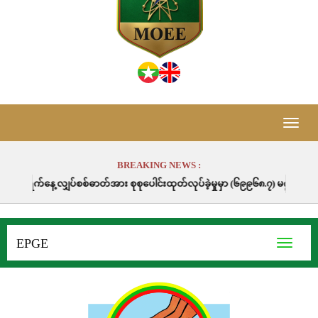
Toggle
naviga
BREAKING NEWS :
စစ်ဓာတ်အား စုစုပေါင်းထုတ်လုပ်ခဲ့မှုမှာ (၆၉၉၆၈.၇) မဂ္ဂါဝပ်နာရီဖြစ်ပါသည်။
EPGE
Toggle
navigati