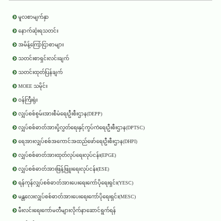
မူလစာမျက်နှာ
နောက်ဆုံးရသတင်း
အမိန့်ကြော်ငြာစာများ
သတင်းစာရှင်းလင်းချက်
သတင်းထုတ်ပြန်ချက်
MOEE သမိုင်း
ဝန်ကြီးရုံး
လျှပ်စစ်စွမ်းအားစီမံရေးဦးစီးဌာန(DEPP)
လျှပ်စစ်ဓာတ်အားပို့လွှတ်ရေးနှင့်ကွပ်ကဲရေးဦးစီးဌာန(DPTSC)
ရေအားလျှပ်စစ်အကောင်အထည်ဖော်ရေးဦးစီးဌာန(DHPI)
လျှပ်စစ်ဓာတ်အားထုတ်လုပ်ရေးလုပ်ငန်း(EPGE)
လျှပ်စစ်ဓာတ်အားဖြန့်ဖြူးရေးလုပ်ငန်း(ESE)
ရန်ကုန်လျှပ်စစ်ဓာတ်အားပေးရေးကော်ပိုရေးရှင်း(YESC)
မန္တလေးလျှပ်စစ်ဓာတ်အားပေးရေးကော်ပိုရေးရှင်း(MESC)
မီးလင်းရေးကော်မတီများလိုက်နာဆောင်ရွက်ရန်