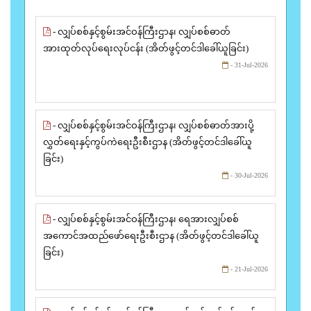
- လျှပ်စစ်နှင့်စွမ်းအင်ဝန်ကြီးဌာန၊ လျှပ်စစ်ဓာတ်
အားထုတ်လုပ်ရေးလုပ်ငန်း (အိတ်ဖွင့်တင်ဒါခေါ်ယူခြင်း)
- 31-Jul-2026
- လျှပ်စစ်နှင့်စွမ်းအင်ဝန်ကြီးဌာန၊ လျှပ်စစ်ဓာတ်အားပို့
လွှတ်ရေးနှင့်ကွပ်ကဲရေးဦးစီးဌာန (အိတ်ဖွင့်တင်ဒါခေါ်ယူ
ခြင်း)
- 30-Jul-2026
- လျှပ်စစ်နှင့်စွမ်းအင်ဝန်ကြီးဌာန၊ ရေအားလျှပ်စစ်
အကောင်အထည်ဖော်ရေးဦးစီးဌာန (အိတ်ဖွင့်တင်ဒါခေါ်ယူ
ခြင်း)
- 21-Jul-2026