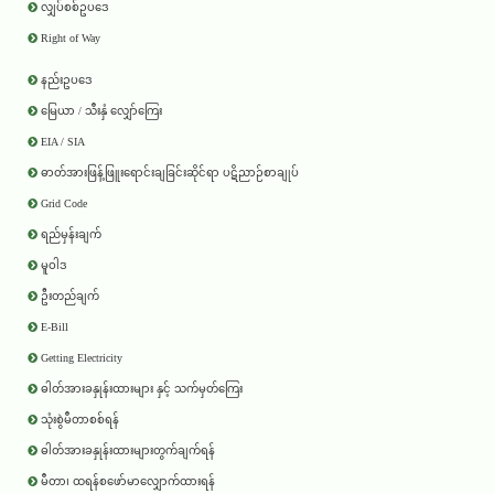
လျှပ်စစ်ဥပဒေ
Right of Way
နည်းဥပဒေ
မြေယာ / သီးနှံ လျှော်ကြေး
EIA / SIA
ဓာတ်အားဖြန့်ဖြူးရောင်းချခြင်းဆိုင်ရာ ပဋိညာဉ်စာချုပ်
Grid Code
ရည်မှန်းချက်
မူဝါဒ
ဦးတည်ချက်
E-Bill
Getting Electricity
ဓါတ်အားခနှုန်းထားများ နှင့် သက်မှတ်ကြေး
သုံးစွဲမီတာစစ်ရန်
ဓါတ်အားခနှုန်းထားများတွက်ချက်ရန်
မီတာ၊ ထရန်စဖော်မာလျှောက်ထားရန်