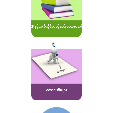
MOEP နှင့်သက်ဆိုင်သည့် နည်းပညာစာအုပ်များ
ဆောင်းပါးများ