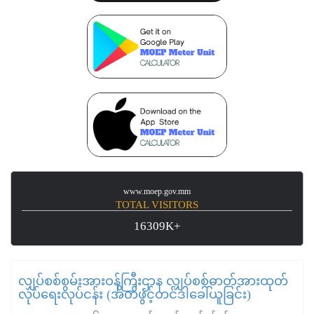
www.moep.gov.mm
TOTAL VISITORS
16309K+
လျှပ်စစ်စွမ်းအားဝန်ကြီးဌာန လျှပ်စစ်ဓာတ်အားထုတ်
လုပ်ရေးလုပ်ငန်း (အိတ်ဖွင့်တင်ဒါခေါ်ယူခြင်း)