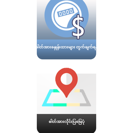
ဓါတ်အားခနှုန်းထားများ တွက်ချက်ရန်
ဓါတ်အားလိုင်းပြမြေပုံ