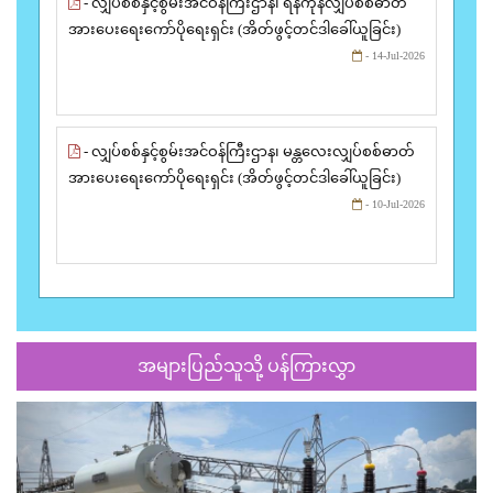
- လျှပ်စစ်နှင့်စွမ်းအင်ဝန်ကြီးဌာန၊ ရန်ကုန်လျှပ်စစ်ဓာတ်
အားပေးရေးကော်ပိုရေးရှင်း (အိတ်ဖွင့်တင်ဒါခေါ်ယူခြင်း)
- 14-Jul-2026
- လျှပ်စစ်နှင့်စွမ်းအင်ဝန်ကြီးဌာန၊ မန္တလေးလျှပ်စစ်ဓာတ်
အားပေးရေးကော်ပိုရေးရှင်း (အိတ်ဖွင့်တင်ဒါခေါ်ယူခြင်း)
- 10-Jul-2026
အများပြည်သူသို့ ပန်ကြားလွှာ
Previous
Next