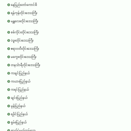
နေပြည်တော်ကောင်စီ
ရန်ကုန်တိုင်းဒေသကြီး
မန္တလေးတိုင်းဒေသကြီး
စစ်ကိုင်းတိုင်းဒေသကြီး
ပဲခူးတိုင်းဒေသကြီး
ဧရာ၀တီတိုင်းဒေသကြီး
မကွေးတိုင်းဒေသကြီး
တနင်္သာရီတိုင်းဒေသကြီး
ကချင်ပြည်နယ်
ကယားပြည်နယ်
ကရင်ပြည်နယ်
ချင်းပြည်နယ်
မွန်ပြည်နယ်
ရခိုင်ပြည်နယ်
ရှမ်းပြည်နယ်
ဓာတ်ပုံမှတ်တမ်းလွှာ