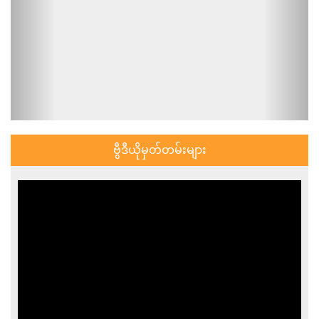
ဗွီဒီယိုမှတ်တမ်းများ