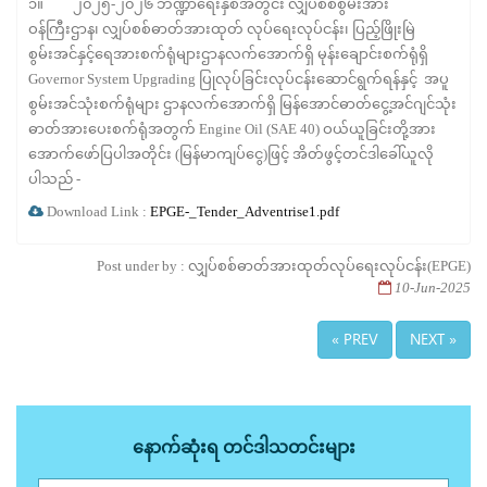
၁။ ၂၀၂၅-၂၀၂၆ ဘဏ္ဍာရေးနှစ်အတွင်း လျှပ်စစ်စွမ်းအား
ဝန်ကြီးဌာန၊ လျှပ်စစ်ဓာတ်အားထုတ် လုပ်ရေးလုပ်ငန်း၊ ပြည့်ဖြိုးမြဲ
စွမ်းအင်နှင့်ရေအားစက်ရုံများဌာနလက်အောက်ရှိ မုန်းချောင်းစက်ရုံရှိ
Governor System Upgrading ပြုလုပ်ခြင်းလုပ်ငန်းဆောင်ရွက်ရန်နှင့် အပူ
စွမ်းအင်သုံးစက်ရုံများ ဌာနလက်အောက်ရှိ မြန်အောင်ဓာတ်ငွေ့အင်ဂျင်သုံး
ဓာတ်အားပေးစက်ရုံအတွက် Engine Oil (SAE 40) ဝယ်ယူခြင်းတို့အား
အောက်ဖော်ပြပါအတိုင်း (မြန်မာကျပ်ငွေ)ဖြင့် အိတ်ဖွင့်တင်ဒါခေါ်ယူလို
ပါသည် -
Download Link :
EPGE-_Tender_Adventrise1.pdf
Post under by : လျှပ်စစ်ဓာတ်အားထုတ်လုပ်ရေးလုပ်ငန်း(EPGE)
10-Jun-2025
« PREV
NEXT »
နောက်ဆုံးရ တင်ဒါသတင်းများ