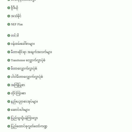
ဗွီဒီယို
အသံဖိုင်
NEP Plan
တင်ဒါ
ဝန်ထမ်းခေါ်စာများ
မီတာဆိုင်ရာ အချက်အလက်များ
Transformer လျှောက်လွှာပုံစံ
မီတာလျှောက်လွှာပုံစံ
ပါဝါမီတာလျှောက်လွှာပုံစံ
အကြံပြုစာ
တိုင်ကြားစာ
နည်းပညာစာအုပ်များ
ဆောင်းပါးများ
ပြည်သူသို့ပန်ကြားလွှာ
ပြည်ထောင်စုလွှတ်တော်ကဏ္ဍ