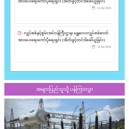
အားပေးရေးကော်ပိုရေးရှင်း (အိတ်ဖွင့်တင်ဒါခေါ်ယူခြင်း)
- 14-Jul-2026
- လျှပ်စစ်နှင့်စွမ်းအင်ဝန်ကြီးဌာန၊ မန္တလေးလျှပ်စစ်ဓာတ်
အားပေးရေးကော်ပိုရေးရှင်း (အိတ်ဖွင့်တင်ဒါခေါ်ယူခြင်း)
- 10-Jul-2026
အများပြည်သူသို့ ပန်ကြားလွှာ
Previous
Next