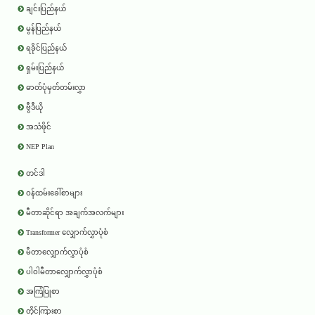
ချင်းပြည်နယ်
မွန်ပြည်နယ်
ရခိုင်ပြည်နယ်
ရှမ်းပြည်နယ်
ဓာတ်ပုံမှတ်တမ်းလွှာ
ဗွီဒီယို
အသံဖိုင်
NEP Plan
တင်ဒါ
ဝန်ထမ်းခေါ်စာများ
မီတာဆိုင်ရာ အချက်အလက်များ
Transformer လျှောက်လွှာပုံစံ
မီတာလျှောက်လွှာပုံစံ
ပါဝါမီတာလျှောက်လွှာပုံစံ
အကြံပြုစာ
တိုင်ကြားစာ