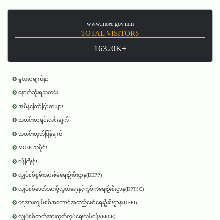
www.moee.gov.mm
TOTAL VISITORS
16320K+
မူလစာမျက်နှာ
နောက်ဆုံးရသတင်း
အမိန့်ကြော်ငြာစာများ
သတင်းစာရှင်းလင်းချက်
သတင်းထုတ်ပြန်ချက်
MOEE သမိုင်း
ဝန်ကြီးရုံး
လျှပ်စစ်စွမ်းအားစီမံရေးဦးစီးဌာန(DEPP)
လျှပ်စစ်ဓာတ်အားပို့လွှတ်ရေးနှင့်ကွပ်ကဲရေးဦးစီးဌာန(DPTSC)
ရေအားလျှပ်စစ်အကောင်အထည်ဖော်ရေးဦးစီးဌာန(DHPI)
လျှပ်စစ်ဓာတ်အားထုတ်လုပ်ရေးလုပ်ငန်း(EPGE)