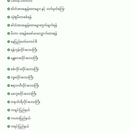
Getting Electricity
ဓါတ်အားခနှုန်းထားများ နှင့် သက်မှတ်ကြေး
သုံးစွဲမီတာစစ်ရန်
ဓါတ်အားခနှုန်းထားများတွက်ချက်ရန်
မီတာ၊ ထရန်စဖော်မာလျှောက်ထားရန်
နေပြည်တော်ကောင်စီ
ရန်ကုန်တိုင်းဒေသကြီး
မန္တလေးတိုင်းဒေသကြီး
စစ်ကိုင်းတိုင်းဒေသကြီး
ပဲခူးတိုင်းဒေသကြီး
ဧရာ၀တီတိုင်းဒေသကြီး
မကွေးတိုင်းဒေသကြီး
တနင်္သာရီတိုင်းဒေသကြီး
ကချင်ပြည်နယ်
ကယားပြည်နယ်
ကရင်ပြည်နယ်