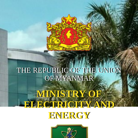
THE REPUBLIC OF THE UNION
OF MYANMAR
MINISTRY OF
ELECTRICITY AND
ENERGY