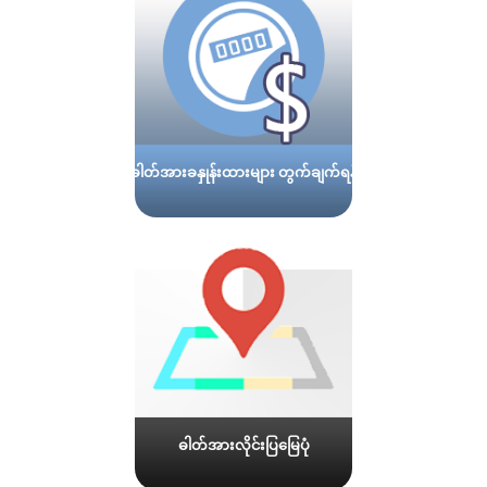
ဓါတ်အားခနှုန်းထားများ တွက်ချက်ရန်
ဓါတ်အားလိုင်းပြမြေပုံ