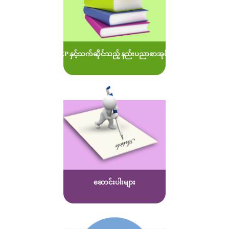
MOEP နှင့်သက်ဆိုင်သည့် နည်းပညာစာအုပ်များ
ဆောင်းပါးများ