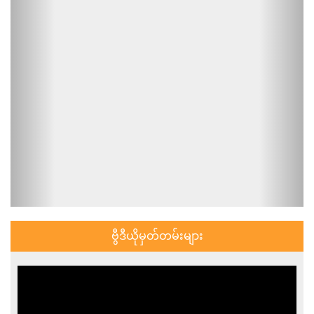
ဗွီဒီယိုမှတ်တမ်းများ