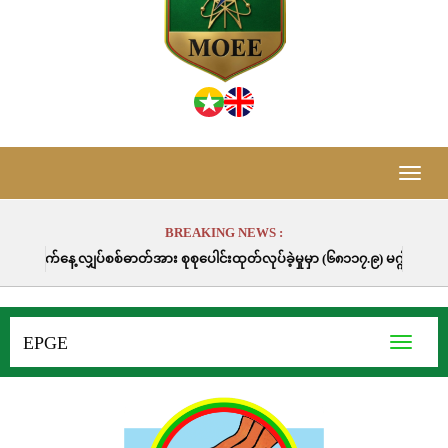
Toggle
naviga
BREAKING NEWS :
်စစ်ဓာတ်အား စုစုပေါင်းထုတ်လုပ်ခဲ့မှုမှာ (၆၈၁၁၇.၉) မဂ္ဂါဝပ်နာရီဖြစ်ပါသည်။
EPGE
Toggle
navigati