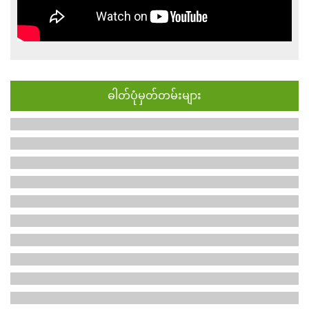
ဓါတ်ပုံမှတ်တမ်းများ