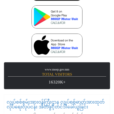
www.moep.gov.mm
TOTAL VISITORS
16320K+
လျှပ်စစ်စွမ်းအားဝန်ကြီးဌာန လျှပ်စစ်ဓာတ်အားထုတ်
လုပ်ရေးလုပ်ငန်း အိတ်ဖွင့်တင်ဒါခေါ်ယူခြင်း