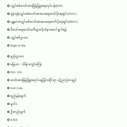
လျှပ်စစ်ဓာတ်အားဖြန့်ဖြူးရေးလုပ်ငန်း(ESE)
ရန်ကုန်လျှပ်စစ်ဓာတ်အားပေးရေးကော်ပိုရေးရှင်း(YESC)
မန္တလေးလျှပ်စစ်ဓာတ်အားပေးရေးကော်ပိုရေးရှင်း(MESC)
မီးလင်းရေးကော်မတီများလိုက်နာဆောင်ရွက်ရန်
လျှပ်စစ်ဥပဒေ
Right of Way
နည်းဥပဒေ
မြေယာ / သီးနှံ လျှော်ကြေး
EIA / SIA
ဓာတ်အားဖြန့်ဖြူးရောင်းချခြင်းဆိုင်ရာ ပဋိညာဉ်စာချုပ်
Grid Code
ရည်မှန်းချက်
မူဝါဒ
ဦးတည်ချက်
E-Bill