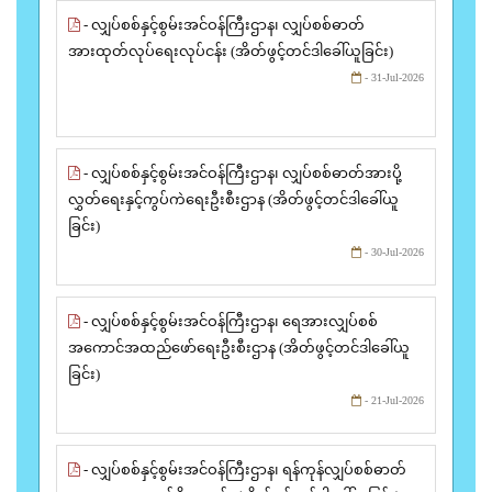
- လျှပ်စစ်နှင့်စွမ်းအင်ဝန်ကြီးဌာန၊ လျှပ်စစ်ဓာတ်
အားထုတ်လုပ်ရေးလုပ်ငန်း (အိတ်ဖွင့်တင်ဒါခေါ်ယူခြင်း)
- 31-Jul-2026
- လျှပ်စစ်နှင့်စွမ်းအင်ဝန်ကြီးဌာန၊ လျှပ်စစ်ဓာတ်အားပို့
လွှတ်ရေးနှင့်ကွပ်ကဲရေးဦးစီးဌာန (အိတ်ဖွင့်တင်ဒါခေါ်ယူ
ခြင်း)
- 30-Jul-2026
- လျှပ်စစ်နှင့်စွမ်းအင်ဝန်ကြီးဌာန၊ ရေအားလျှပ်စစ်
အကောင်အထည်ဖော်ရေးဦးစီးဌာန (အိတ်ဖွင့်တင်ဒါခေါ်ယူ
ခြင်း)
- 21-Jul-2026
- လျှပ်စစ်နှင့်စွမ်းအင်ဝန်ကြီးဌာန၊ ရန်ကုန်လျှပ်စစ်ဓာတ်