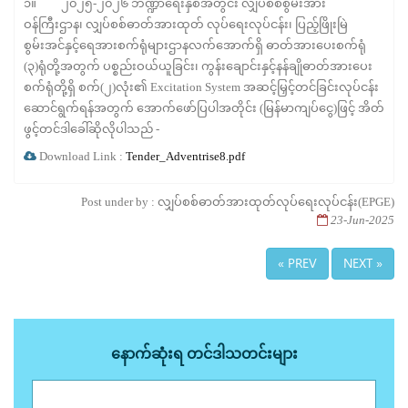
၁။ ၂၀၂၅-၂၀၂၆ ဘဏ္ဍာရေးနှစ်အတွင်း လျှပ်စစ်စွမ်းအား
ဝန်ကြီးဌာန၊ လျှပ်စစ်ဓာတ်အားထုတ် လုပ်ရေးလုပ်ငန်း၊ ပြည့်ဖြိုးမြဲ
စွမ်းအင်နှင့်ရေအားစက်ရုံများဌာနလက်အောက်ရှိ ဓာတ်အားပေးစက်ရုံ
(၃)ရုံတို့အတွက် ပစ္စည်းဝယ်ယူခြင်း၊ ကွန်းချောင်းနှင့်နန်ချိုဓာတ်အားပေး
စက်ရုံတို့ရှိ စက်(၂)လုံး၏ Excitation System အဆင့်မြှင့်တင်ခြင်းလုပ်ငန်း
ဆောင်ရွက်ရန်အတွက် အောက်ဖော်ပြပါအတိုင်း (မြန်မာကျပ်ငွေ)ဖြင့် အိတ်
ဖွင့်တင်ဒါခေါ်ဆိုလိုပါသည် -
Download Link :
Tender_Adventrise8.pdf
Post under by : လျှပ်စစ်ဓာတ်အားထုတ်လုပ်ရေးလုပ်ငန်း(EPGE)
23-Jun-2025
« PREV
NEXT »
နောက်ဆုံးရ တင်ဒါသတင်းများ