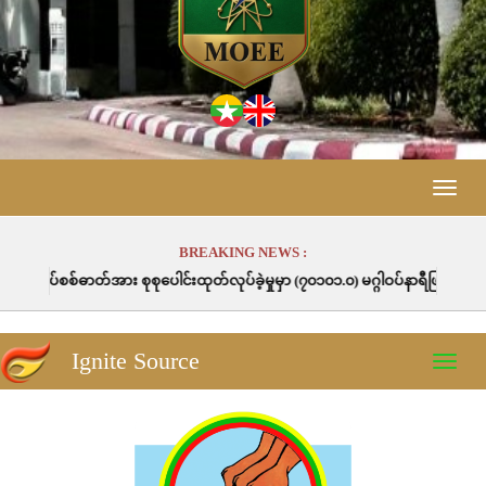
Toggle
naviga
BREAKING NEWS :
စုပေါင်းထုတ်လုပ်ခဲ့မှုမှာ (၇၀၁၀၁.၀) မဂ္ဂါဝပ်နာရီဖြစ်ပါသည်။
Ignite Source
Toggle
naviga