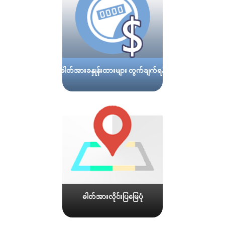
ဓါတ်အားခနှုန်းထားများ တွက်ချက်ရန်
ဓါတ်အားလိုင်းပြမြေပုံ