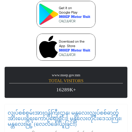
www.moep.gov.mm
TOTAL VISITORS
16289K+
လျှပ်စစ်စွမ်းအားဝန်ကြီးဌာန၊ မန္တလေးလျှပ်စစ်ဓာတ်
အားပေးရေးကော်ပိုရေးရှင်း၊ မန္တလေးတိုင်းဒေသကြီး၊
မန္တလေးမြို့ (လေလံခေါ်ယူခြင်း)