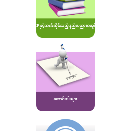
MOEP နှင့်သက်ဆိုင်သည့် နည်းပညာစာအုပ်များ
ဆောင်းပါးများ