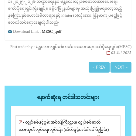
၁။ ၂၀၂၅-၂၀၂၆ ဘဏ္ဍာရေးနှစ် မန္တလေးလျှပ်စစ်ဓာတ်အားပေးရေး
ကော်ပိုရေးရှင်း(ရုံးချုပ်)၊ ခရိုင်/မြို့နယ်များမှ အသုံးပြု၍မရတော့သည့်
နှစ်ကြာ/နှစ်ဟောင်းမီတာများနှင့် Printer (၁)လုံးအား မြန်မာကျပ်ငွေဖြင့်
လေလံတင်ရောင်းချလိုပါသည်-
Download Link :
MESC_.pdf
Post under by : မန္တလေးလျှပ်စစ်ဓာတ်အားပေးရေးကော်ပိုရေးရှင်း(MESC)
03-Jul-2025
« PREV
NEXT »
နောက်ဆုံးရ တင်ဒါသတင်းများ
- လျှပ်စစ်နှင့်စွမ်းအင်ဝန်ကြီးဌာန၊ လျှပ်စစ်ဓာတ်
အားထုတ်လုပ်ရေးလုပ်ငန်း (အိတ်ဖွင့်တင်ဒါခေါ်ယူခြင်း)