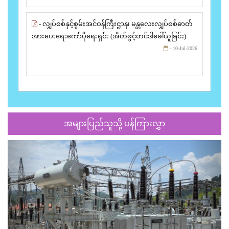
- လျှပ်စစ်နှင့်စွမ်းအင်ဝန်ကြီးဌာန၊ မန္တလေးလျှပ်စစ်ဓာတ်
အားပေးရေးကော်ပိုရေးရှင်း (အိတ်ဖွင့်တင်ဒါခေါ်ယူခြင်း)
- 10-Jul-2026
အများပြည်သူသို့ ပန်ကြားလွှာ
Previous
Next