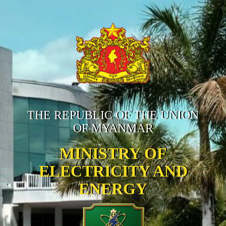
THE REPUBLIC OF THE UNION
OF MYANMAR
MINISTRY OF
ELECTRICITY AND
ENERGY