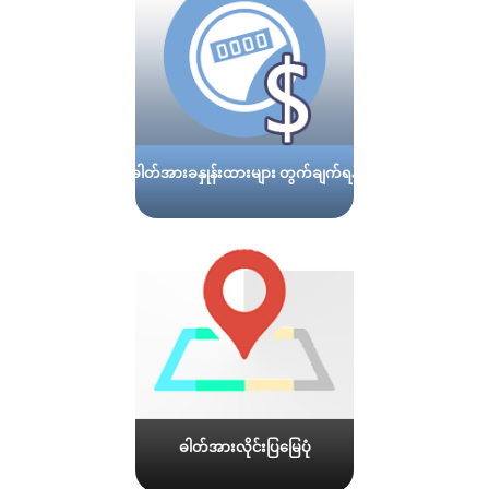
ဓါတ်အားခနှုန်းထားများ တွက်ချက်ရန်
ဓါတ်အားလိုင်းပြမြေပုံ