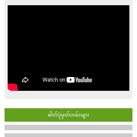
ဓါတ်ပုံမှတ်တမ်းများ