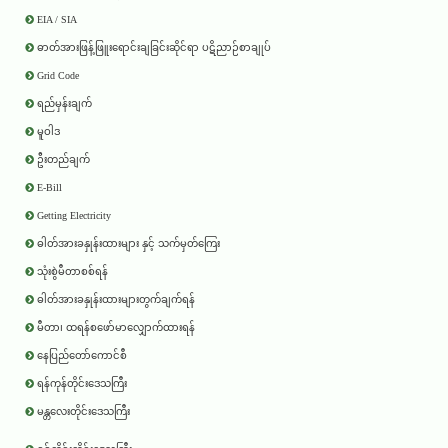
EIA / SIA
ဓာတ်အားဖြန့်ဖြူးရောင်းချခြင်းဆိုင်ရာ ပဋိညာဉ်စာချုပ်
Grid Code
ရည်မှန်းချက်
မူဝါဒ
ဦးတည်ချက်
E-Bill
Getting Electricity
ဓါတ်အားခနှုန်းထားများ နှင့် သက်မှတ်ကြေး
သုံးစွဲမီတာစစ်ရန်
ဓါတ်အားခနှုန်းထားများတွက်ချက်ရန်
မီတာ၊ ထရန်စဖော်မာလျှောက်ထားရန်
နေပြည်တော်ကောင်စီ
ရန်ကုန်တိုင်းဒေသကြီး
မန္တလေးတိုင်းဒေသကြီး