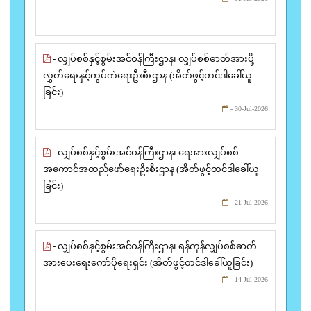
- လျှပ်စစ်နှင့်စွမ်းအင်ဝန်ကြီးဌာန၊ လျှပ်စစ်ဓာတ်အားပို့
လွှတ်ရေးနှင့်ကွပ်ကဲရေးဦးစီးဌာန (အိတ်ဖွင့်တင်ဒါခေါ်ယူ
ခြင်း)
- 30-Jul-2026
- လျှပ်စစ်နှင့်စွမ်းအင်ဝန်ကြီးဌာန၊ ရေအားလျှပ်စစ်
အကောင်အထည်ဖော်ရေးဦးစီးဌာန (အိတ်ဖွင့်တင်ဒါခေါ်ယူ
ခြင်း)
- 21-Jul-2026
- လျှပ်စစ်နှင့်စွမ်းအင်ဝန်ကြီးဌာန၊ ရန်ကုန်လျှပ်စစ်ဓာတ်
အားပေးရေးကော်ပိုရေးရှင်း (အိတ်ဖွင့်တင်ဒါခေါ်ယူခြင်း)
- 14-Jul-2026