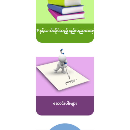
MOEP နှင့်သက်ဆိုင်သည့် နည်းပညာစာအုပ်များ
ဆောင်းပါးများ