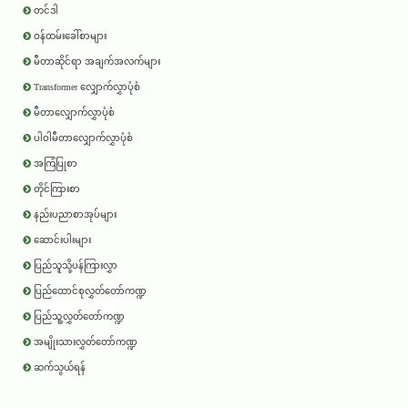
တင်ဒါ
ဝန်ထမ်းခေါ်စာများ
မီတာဆိုင်ရာ အချက်အလက်များ
Transformer လျှောက်လွှာပုံစံ
မီတာလျှောက်လွှာပုံစံ
ပါဝါမီတာလျှောက်လွှာပုံစံ
အကြံပြုစာ
တိုင်ကြားစာ
နည်းပညာစာအုပ်များ
ဆောင်းပါးများ
ပြည်သူသို့ပန်ကြားလွှာ
ပြည်ထောင်စုလွှတ်တော်ကဏ္ဍ
ပြည်သူ့လွှတ်တော်ကဏ္ဍ
အမျိုးသားလွှတ်တော်ကဏ္ဍ
ဆက်သွယ်ရန်