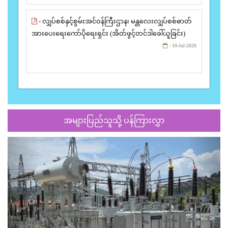
- လျှပ်စစ်နှင့်စွမ်းအင်ဝန်ကြီးဌာန၊ မန္တလေးလျှပ်စစ်ဓာတ်
အားပေးရေးကော်ပိုရေးရှင်း (အိတ်ဖွင့်တင်ဒါခေါ်ယူခြင်း)
- 10-Jul-2026
အများပြည်သူသို့ ပန်ကြားလွှာ
Previous
Next