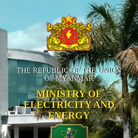
THE REPUBLIC OF THE UNION
OF MYANMAR
MINISTRY OF
ELECTRICITY AND
ENERGY