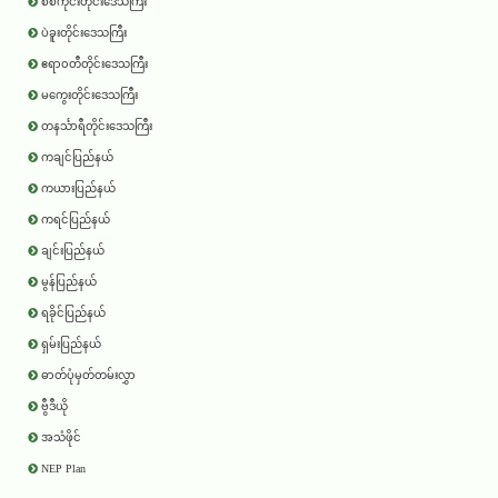
စစ်ကိုင်းတိုင်းဒေသကြီး
ပဲခူးတိုင်းဒေသကြီး
ဧရာ၀တီတိုင်းဒေသကြီး
မကွေးတိုင်းဒေသကြီး
တနင်္သာရီတိုင်းဒေသကြီး
ကချင်ပြည်နယ်
ကယားပြည်နယ်
ကရင်ပြည်နယ်
ချင်းပြည်နယ်
မွန်ပြည်နယ်
ရခိုင်ပြည်နယ်
ရှမ်းပြည်နယ်
ဓာတ်ပုံမှတ်တမ်းလွှာ
ဗွီဒီယို
အသံဖိုင်
NEP Plan