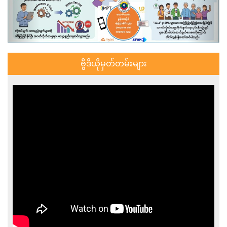
ဗွီဒီယိုမှတ်တမ်းများ