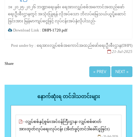
၁။ ၂၀၂၅-၂၀၂၆ ဘဏ္ဍာရေးနှစ်၊ ရေအားလျှပ်စစ်အကောင်အထည်ဖော်
ရေးဦးစီးဌာနတွင် အသုံးပြုရန် လိုအပ်သော ဘိလပ်မြေသယ်ယူပို့ဆောင်
ခြင်းအား မြန်မာကျပ်ငွေဖြင့် လုပ်ငန်းအပ်နှံလိုပါသည်-
Download Link :
DHPI-1720.pdf
Post under by : ရေအားလျှပ်စစ်အကောင်အထည်ဖော်ရေးဦးစီးဌာန(DHPI)
21-Jul-2025
Share
« PREV
NEXT »
နောက်ဆုံးရ တင်ဒါသတင်းများ
- လျှပ်စစ်နှင့်စွမ်းအင်ဝန်ကြီးဌာန၊ လျှပ်စစ်ဓာတ်
အားထုတ်လုပ်ရေးလုပ်ငန်း (အိတ်ဖွင့်တင်ဒါခေါ်ယူခြင်း)
- 31-Jul-2026