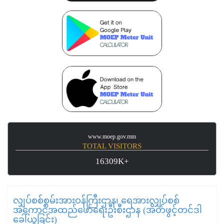
www.moep.gov.mm
TOTAL VISITORS
16309K+
လျှပ်စစ်စွမ်းအားဝန်ကြီးဌာန၊ ရေအားလျှပ်စစ်
အကောင်အထည်ဖော်ရေးဦးစီးဌာန (အိတ်ဖွင့်တင်ဒါ
ခေါ်ယူခြင်း)