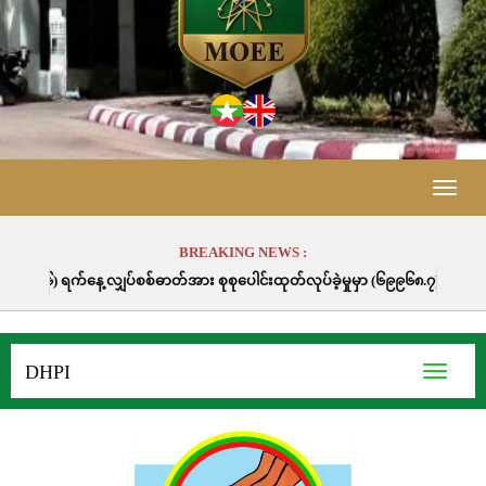
Toggle
naviga
BREAKING NEWS :
 လျှပ်စစ်ဓာတ်အား စုစုပေါင်းထုတ်လုပ်ခဲ့မှုမှာ (၆၉၉၆၈.၇) မဂ္ဂါဝပ်နာရီဖြစ်ပါ
DHPI
Toggle
navigati