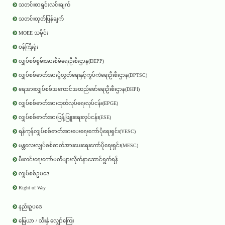
သတင်းစာရှင်းလင်းချက်
သတင်းထုတ်ပြန်ချက်
MOEE သမိုင်း
ဝန်ကြီးရုံး
လျှပ်စစ်စွမ်းအားစီမံရေးဦးစီးဌာန(DEPP)
လျှပ်စစ်ဓာတ်အားပို့လွှတ်ရေးနှင့်ကွပ်ကဲရေးဦးစီးဌာန(DPTSC)
ရေအားလျှပ်စစ်အကောင်အထည်ဖော်ရေးဦးစီးဌာန(DHPI)
လျှပ်စစ်ဓာတ်အားထုတ်လုပ်ရေးလုပ်ငန်း(EPGE)
လျှပ်စစ်ဓာတ်အားဖြန့်ဖြူးရေးလုပ်ငန်း(ESE)
ရန်ကုန်လျှပ်စစ်ဓာတ်အားပေးရေးကော်ပိုရေးရှင်း(YESC)
မန္တလေးလျှပ်စစ်ဓာတ်အားပေးရေးကော်ပိုရေးရှင်း(MESC)
မီးလင်းရေးကော်မတီများလိုက်နာဆောင်ရွက်ရန်
လျှပ်စစ်ဥပဒေ
Right of Way
နည်းဥပဒေ
မြေယာ / သီးနှံ လျှော်ကြေး