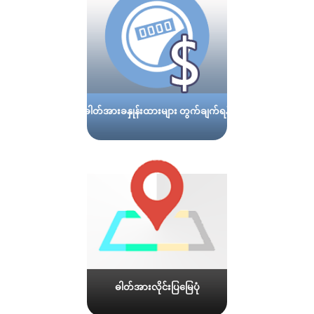
ဓါတ်အားခနှုန်းထားများ တွက်ချက်ရန်
ဓါတ်အားလိုင်းပြမြေပုံ