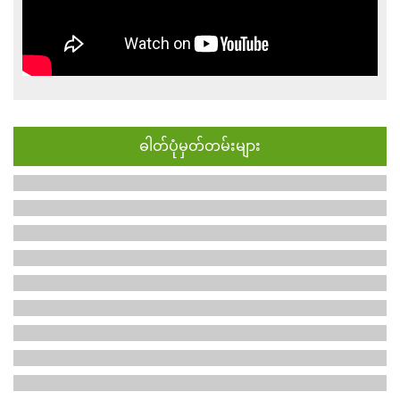
ဓါတ်ပုံမှတ်တမ်းများ