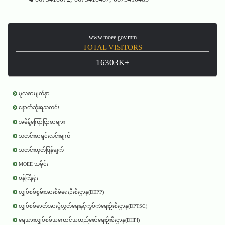
www.moee.gov.mm
TOTAL VISITORS
16303K+
မူလစာမျက်နှာ
နောက်ဆုံးရသတင်း
အမိန့်ကြော်ငြာစာများ
သတင်းစာရှင်းလင်းချက်
သတင်းထုတ်ပြန်ချက်
MOEE သမိုင်း
ဝန်ကြီးရုံး
လျှပ်စစ်စွမ်းအားစီမံရေးဦးစီးဌာန(DEPP)
လျှပ်စစ်ဓာတ်အားပို့လွှတ်ရေးနှင့်ကွပ်ကဲရေးဦးစီးဌာန(DPTSC)
ရေအားလျှပ်စစ်အကောင်အထည်ဖော်ရေးဦးစီးဌာန(DHPI)