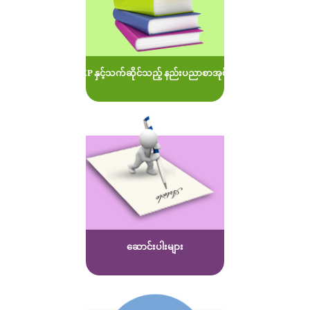
MOEP နှင့်သက်ဆိုင်သည့် နည်းပညာစာအုပ်များ
ဆောင်းပါးများ