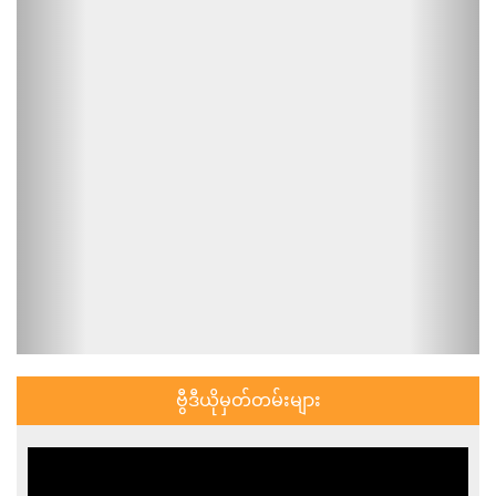
ဗွီဒီယိုမှတ်တမ်းများ