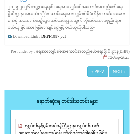
၂၀၂၅-၂၀၂၆ ဘဏ္ဍာရေးနှစ်၊ ရေအားလျှပ်စစ်အကောင်အထည်ဖော်ရေး
ဦးစီးဌာန၊ အထက်ကျိုင်းတောင်းရေအားလျှပ်စစ်စီမံကိန်း၊ ဓာတ်အားပေး
စက်ရုံ အဆောက်အဦတွင် တပ်ဆင်ရန်အတွက် လိုအပ်သောပစ္စည်းများ
ဝယ်ယူခြင်းအား မြန်မာကျပ်ငွေဖြင့် ဝယ်ယူလိုပါသည်-
Download Link :
DHPI-1997.pdf
Post under by : ရေအားလျှပ်စစ်အကောင်အထည်ဖော်ရေးဦးစီးဌာန(DHPI)
12-Aug-2025
« PREV
NEXT »
နောက်ဆုံးရ တင်ဒါသတင်းများ
- လျှပ်စစ်နှင့်စွမ်းအင်ဝန်ကြီးဌာန၊ လျှပ်စစ်ဓာတ်
အားထုတ်လုပ်ရေးလုပ်ငန်း (အိတ်ဖွင့်တင်ဒါခေါ်ယူခြင်း)