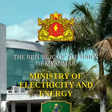
THE REPUBLIC OF THE UNION
OF MYANMAR
MINISTRY OF
ELECTRICITY AND
ENERGY