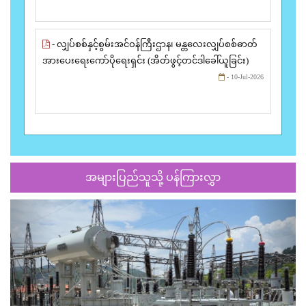
- လျှပ်စစ်နှင့်စွမ်းအင်ဝန်ကြီးဌာန၊ မန္တလေးလျှပ်စစ်ဓာတ်
အားပေးရေးကော်ပိုရေးရှင်း (အိတ်ဖွင့်တင်ဒါခေါ်ယူခြင်း)
- 10-Jul-2026
အများပြည်သူသို့ ပန်ကြားလွှာ
Previous
Next