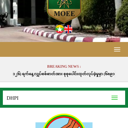
Toggle
naviga
BREAKING NEWS :
က်နေ့ လျှပ်စစ်ဓာတ်အား စုစုပေါင်းထုတ်လုပ်ခဲ့မှုမှာ (၆၈၉၁၁.၃) မဂ္ဂါဝပ်နာရီဖ
DHPI
Toggle
navigati