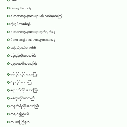
E-Bill
Getting Electricity
ဓါတ်အားခနှုန်းထားများ နှင့် သက်မှတ်ကြေး
သုံးစွဲမီတာစစ်ရန်
ဓါတ်အားခနှုန်းထားများတွက်ချက်ရန်
မီတာ၊ ထရန်စဖော်မာလျှောက်ထားရန်
နေပြည်တော်ကောင်စီ
ရန်ကုန်တိုင်းဒေသကြီး
မန္တလေးတိုင်းဒေသကြီး
စစ်ကိုင်းတိုင်းဒေသကြီး
ပဲခူးတိုင်းဒေသကြီး
ဧရာ၀တီတိုင်းဒေသကြီး
မကွေးတိုင်းဒေသကြီး
တနင်္သာရီတိုင်းဒေသကြီး
ကချင်ပြည်နယ်
ကယားပြည်နယ်