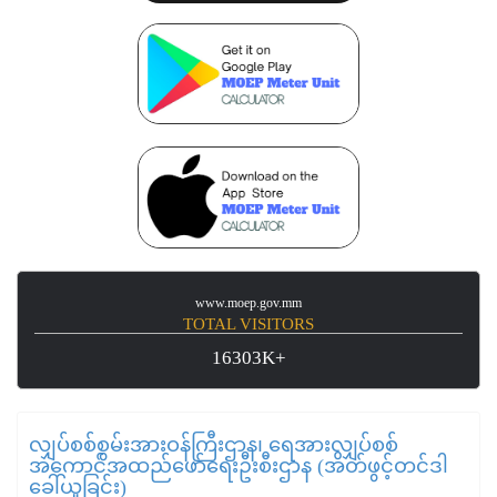
www.moep.gov.mm
TOTAL VISITORS
16303K+
လျှပ်စစ်စွမ်းအားဝန်ကြီးဌာန၊ ရေအားလျှပ်စစ်
အကောင်အထည်ဖော်ရေးဦးစီးဌာန (အိတ်ဖွင့်တင်ဒါ
ခေါ်ယူခြင်း)