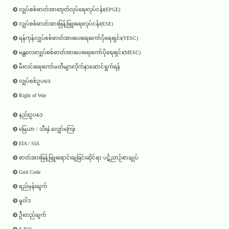
လျှပ်စစ်ဓာတ်အားထုတ်လုပ်ရေးလုပ်ငန်း(EPGE)
လျှပ်စစ်ဓာတ်အားဖြန့်ဖြူးရေးလုပ်ငန်း(ESE)
ရန်ကုန်လျှပ်စစ်ဓာတ်အားပေးရေးကော်ပိုရေးရှင်း(YESC)
မန္တလေးလျှပ်စစ်ဓာတ်အားပေးရေးကော်ပိုရေးရှင်း(MESC)
မီးလင်းရေးကော်မတီများလိုက်နာဆောင်ရွက်ရန်
လျှပ်စစ်ဥပဒေ
Right of Way
နည်းဥပဒေ
မြေယာ / သီးနှံ လျှော်ကြေး
EIA / SIA
ဓာတ်အားဖြန့်ဖြူးရောင်းချခြင်းဆိုင်ရာ ပဋိညာဉ်စာချုပ်
Grid Code
ရည်မှန်းချက်
မူဝါဒ
ဦးတည်ချက်