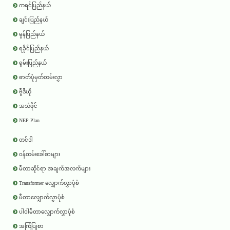
ကရင်ပြည်နယ်
ချင်းပြည်နယ်
မွန်ပြည်နယ်
ရခိုင်ပြည်နယ်
ရှမ်းပြည်နယ်
ဓာတ်ပုံမှတ်တမ်းလွှာ
ဗွီဒီယို
အသံဖိုင်
NEP Plan
တင်ဒါ
ဝန်ထမ်းခေါ်စာများ
မီတာဆိုင်ရာ အချက်အလက်များ
Transformer လျှောက်လွှာပုံစံ
မီတာလျှောက်လွှာပုံစံ
ပါဝါမီတာလျှောက်လွှာပုံစံ
အကြံပြုစာ