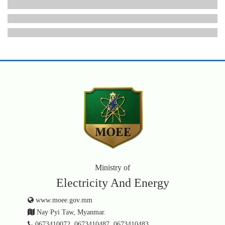
Ministry of
Electricity And Energy
www.moee.gov.mm
Nay Pyi Taw, Myanmar.
0673410072, 0673410487, 0673410483