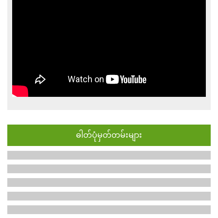
ဓါတ်ပုံမှတ်တမ်းများ