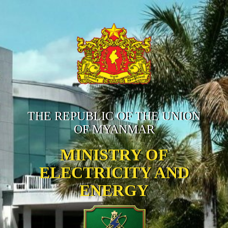
THE REPUBLIC OF THE UNION
OF MYANMAR
MINISTRY OF
ELECTRICITY AND
ENERGY