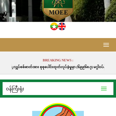
Toggle
naviga
BREAKING NEWS :
ါင်းထုတ်လုပ်ခဲ့မှုမှာ (၆၉၉၆၈.၇) မဂ္ဂါဝပ်နာရီဖြစ်ပါသည်။
၀န်ကြီးရုံး
Toggle
navigati