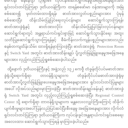
စီမံကိန်း မန်နေဂျာ (၃)ရုံး၏ လုပ်ငန်းဆောင်ရွက်နေမှုအခြေအနေများအား
ရှင်းလင်းတင်ပြကြရာ ဒုတိယဝန်ကြီးက ထရန်စဖော်မာ ဝန်အားများကို အမြဲ
စစ်ဆေး၍ မှတ်တမ်းထားရှိရန်၊ ဓာတ်အားလွှတ်ပစ္စည်းများအား ပုံမှန်
စစ်ဆေးပြီး ထိန်းသိမ်းပြုပြင်ရေးလုပ်ငန်းများ ဆောင်ရွက်သွားကြရန်၊
ဓာတ်အားခွဲရုံနှင့် ဓာတ်အားလိုင်း ထိန်းသိမ်းပြုပြင်ခြင်းလုပ်ငန်းများ
ဆောင်ရွက်ရာတွင် အန္တရာယ်ကင်းရှင်းစွာဖြင့် ဆောင်ရွက်သွားနိုင်ရေး အထူး
သတိပြုဆောင်ရွက်သွားကြရန်နှင့် စီမံကိန်းလက်ကျန်ပစ္စည်းများအားလည်း
စနစ်တကျထိန်းသိမ်း ထားရှိရန်မှာကြားခဲ့ပြီး ဓာတ်အားခွဲရုံ Protection Room
နှင့် Switch Yard အတွင်း ဓာတ်အားထိန်းချုပ် ပို့လွှတ်ဖြန့်ဖြူးနေမှုအခြေအနေ
များအား လှည့်လည်ကြည့်ရှုစစ်ဆေးခဲ့ပါသည်။
ထို့နောက် ဒုတိယဝန်ကြီးနှင့် အဖွဲ့သည် ၁၃၂ ကေဗွီ တံခွန်တိုင်ပင်မဓာတ်အား
ခွဲရုံသို့ရောက်ရှိရာ တာဝန်ရှိသူများက တံခွန်တိုင်ပင်မဓာတ်အားခွဲရုံမှ
ဓာတ်အားပို့လွှတ်ဖြန့်ဖြူးပေးနေမှုအခြေအနေများအား ရှင်းလင်းတင်ပြမှုများ
အပေါ် လိုအပ်သည်များမှာကြားခဲ့ပြီး ဓာတ်အားထိန်းချုပ်ခန်းနှင့် ဓာတ်အားခွဲ
ရုံ Switch Yard အတွင်း လှည့်လည်ကြည့်ရှုစစ်ဆေးခဲ့ပြီး Regional Control
Center သို့ ရောက်ရှိရာ တာဝန်ရှိသူများက မန္တလေးငလျှင်ကြီးကြောင့် ထိခိုက်
ပျက်စီးမှုများအပေါ် ပြန်လည်ပြင်ဆင်ပြီးစီးနေမှု အခြေအနေများအား လိုက်လံ
ရှင်းလင်းတင်ပြကြရာ ဒုတိယဝန်ကြီးက လုပ်ငန်းခွင်အန္တရာယ်ကင်းရှင်းစေရေး
အလေးထား ဆောင်ရွက်သွားကြရန် မှာကြားခဲ့ပါသည်။