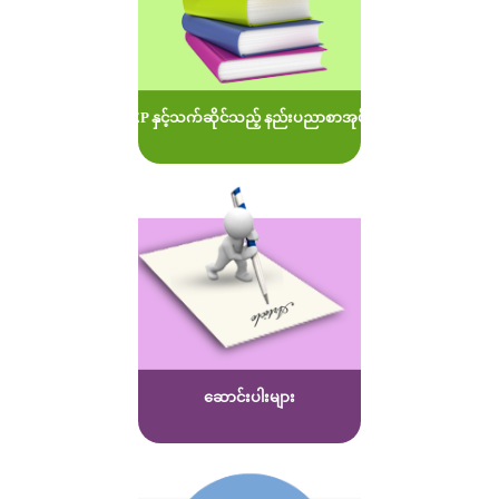
MOEP နှင့်သက်ဆိုင်သည့် နည်းပညာစာအုပ်များ
ဆောင်းပါးများ