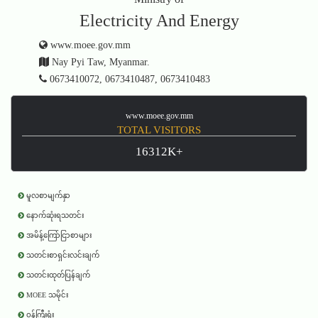
Electricity And Energy
www.moee.gov.mm
Nay Pyi Taw, Myanmar.
0673410072, 0673410487, 0673410483
www.moee.gov.mm
TOTAL VISITORS
16312K+
မူလစာမျက်နှာ
နောက်ဆုံးရသတင်း
အမိန့်ကြော်ငြာစာများ
သတင်းစာရှင်းလင်းချက်
သတင်းထုတ်ပြန်ချက်
MOEE သမိုင်း
ဝန်ကြီးရုံး