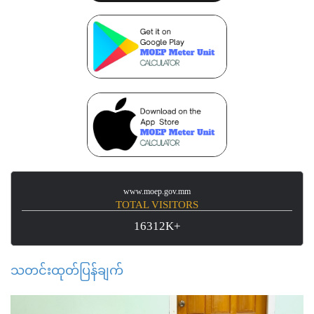
www.moep.gov.mm
TOTAL VISITORS
16312K+
သတင်းထုတ်ပြန်ချက်