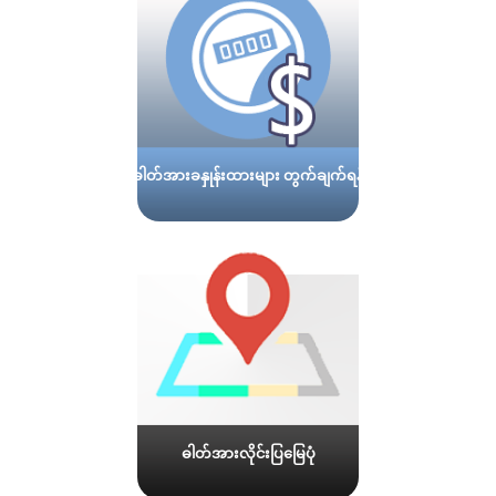
ဓါတ်အားခနှုန်းထားများ တွက်ချက်ရန်
ဓါတ်အားလိုင်းပြမြေပုံ