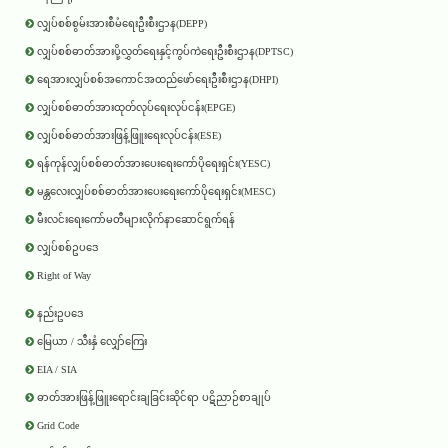
လျှပ်စစ်စွမ်းအားစီမံရေးဦးစီးဌာန(DEPP)
လျှပ်စစ်ဓာတ်အားပို့လွှတ်ရေးနှင့်ကွပ်ကဲရေးဦးစီးဌာန(DPTSC)
ရေအားလျှပ်စစ်အကောင်အထည်ဖော်ရေးဦးစီးဌာန(DHPI)
လျှပ်စစ်ဓာတ်အားထုတ်လုပ်ရေးလုပ်ငန်း(EPGE)
လျှပ်စစ်ဓာတ်အားဖြန့်ဖြူးရေးလုပ်ငန်း(ESE)
ရန်ကုန်လျှပ်စစ်ဓာတ်အားပေးရေးကော်ပိုရေးရှင်း(YESC)
မန္တလေးလျှပ်စစ်ဓာတ်အားပေးရေးကော်ပိုရေးရှင်း(MESC)
မီးလင်းရေးကော်မတီများလိုက်နာဆောင်ရွက်ရန်
လျှပ်စစ်ဥပဒေ
Right of Way
နည်းဥပဒေ
မြေယာ / သီးနှံ လျှော်ကြေး
EIA / SIA
ဓာတ်အားဖြန့်ဖြူးရောင်းချခြင်းဆိုင်ရာ ပဋိညာဉ်စာချုပ်
Grid Code