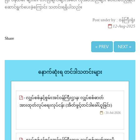
ဆောင်ရွက်ပေးခဲ့ကြောင်း သတင်းရရှိပါသည်။
Post under by : ဝန်ကြီးရုံး
12-Aug-2025
Share
« PREV
NEXT »
နောက်ဆုံးရ တင်ဒါသတင်းများ
- လျှပ်စစ်နှင့်စွမ်းအင်ဝန်ကြီးဌာန၊ လျှပ်စစ်ဓာတ်
အားထုတ်လုပ်ရေးလုပ်ငန်း (အိတ်ဖွင့်တင်ဒါခေါ်ယူခြင်း)
- 31-Jul-2026
- လျှပ်စစ်နှင့်စွမ်းအင်ဝန်ကြီးဌာန၊ လျှပ်စစ်ဓာတ်အားပို့