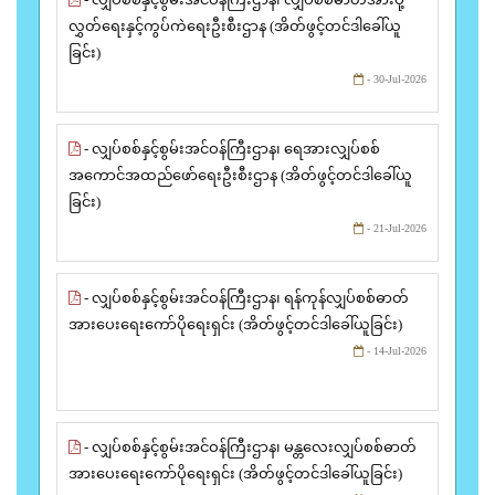
လွှတ်ရေးနှင့်ကွပ်ကဲရေးဦးစီးဌာန (အိတ်ဖွင့်တင်ဒါခေါ်ယူ
ခြင်း)
- 30-Jul-2026
- လျှပ်စစ်နှင့်စွမ်းအင်ဝန်ကြီးဌာန၊ ရေအားလျှပ်စစ်
အကောင်အထည်ဖော်ရေးဦးစီးဌာန (အိတ်ဖွင့်တင်ဒါခေါ်ယူ
ခြင်း)
- 21-Jul-2026
- လျှပ်စစ်နှင့်စွမ်းအင်ဝန်ကြီးဌာန၊ ရန်ကုန်လျှပ်စစ်ဓာတ်
အားပေးရေးကော်ပိုရေးရှင်း (အိတ်ဖွင့်တင်ဒါခေါ်ယူခြင်း)
- 14-Jul-2026
- လျှပ်စစ်နှင့်စွမ်းအင်ဝန်ကြီးဌာန၊ မန္တလေးလျှပ်စစ်ဓာတ်
အားပေးရေးကော်ပိုရေးရှင်း (အိတ်ဖွင့်တင်ဒါခေါ်ယူခြင်း)