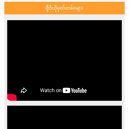
ဗွီဒီယိုမှတ်တမ်းများ