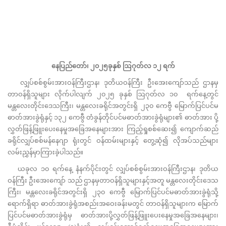
နေပြည်တော်၊ ၂၀၂၅ခုနှစ် ဩဂုတ်လ ၁၂ ရက်
လျှပ်စစ်စွမ်းအားဝန်ကြီးဌာန၊ ဒုတိယဝန်ကြီး ဦးအေးကျော်သည် ဌာနမှ
တာဝန်ရှိသူများ လိုက်ပါလျက် ၂၀၂၅ ခုနှစ် ဩဂုတ်လ ၁၀ ရက်နေ့တွင်
မန္တလေးတိုင်းဒေသကြီး၊ မန္တလေးခရိုင်အတွင်းရှိ ၂၃၀ ကေဗွီ မြောက်ပြင်ပင်မ
ဓာတ်အားခွဲရုံနှင့် ၁၃၂ ကေဗွီ တံခွန်တိုင်ပင်မဓာတ်အားခွဲရုံများ၏ ဓာတ်အား ပို့
လွှတ်ဖြန့်ဖြူးပေးနေမှုအခြေအနေများအား ကြည့်ရှုစစ်ဆေး၍ ကျောက်ဆည်
ခရိုင်လျှပ်စစ်မန်နေဂျာ ရုံးတွင် ဝန်ထမ်းများနှင့် တွေ့ဆုံ၍ လိုအပ်သည်များ
လမ်းညွှန်မှာကြားခဲ့ပါသည်။
ယခုလ ၁၀ ရက်နေ့ နံနက်ပိုင်းတွင် လျှပ်စစ်စွမ်းအားဝန်ကြီးဌာန၊ ဒုတိယ
ဝန်ကြီး ဦးအေးကျော် သည် ဌာနမှတာဝန်ရှိသူများနှင့်အတူ မန္တလေးတိုင်းဒေသ
ကြီး၊ မန္တလေးခရိုင်အတွင်းရှိ ၂၃၀ ကေဗွီ မြောက်ပြင်ပင်မဓာတ်အားခွဲရုံသို့
ရောက်ရှိရာ ဓာတ်အားခွဲရုံအစည်းအဝေးခန်းမတွင် တာဝန်ရှိသူများက မြောက်
ပြင်ပင်မဓာတ်အားခွဲရုံမှ ဓာတ်အားပို့လွှတ်ဖြန့်ဖြူးပေးနေမှုအခြေအနေများ၊