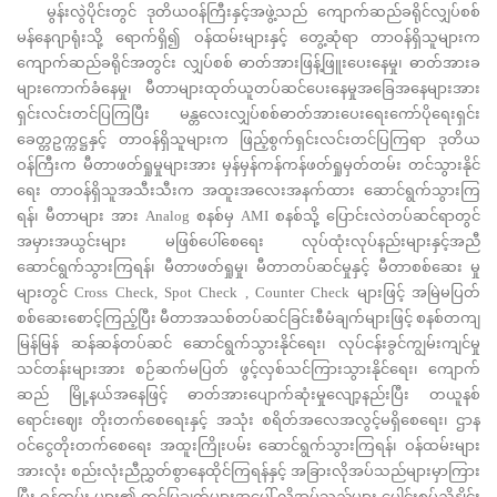
မွန်းလွဲပိုင်းတွင် ဒုတိယဝန်ကြီးနှင့်အဖွဲ့သည် ကျောက်ဆည်ခရိုင်လျှပ်စစ်
မန်နေဂျာရုံးသို့ ရောက်ရှိ၍ ဝန်ထမ်းများနှင့် တွေ့ဆုံရာ တာဝန်ရှိသူများက
ကျောက်ဆည်ခရိုင်အတွင်း လျှပ်စစ် ဓာတ်အားဖြန့်ဖြူးပေးနေမှု၊ ဓာတ်အားခ
များကောက်ခံနေမှု၊ မီတာများထုတ်ယူတပ်ဆင်ပေးနေမှုအခြေအနေများအား
ရှင်းလင်းတင်ပြကြပြီး မန္တလေးလျှပ်စစ်ဓာတ်အားပေးရေးကော်ပိုရေးရှင်း
ခေတ္တဥက္ကဋ္ဌနှင့် တာဝန်ရှိသူများက ဖြည့်စွက်ရှင်းလင်းတင်ပြကြရာ ဒုတိယ
ဝန်ကြီးက မီတာဖတ်ရှုမှုများအား မှန်မှန်ကန်ကန်ဖတ်ရှုမှတ်တမ်း တင်သွားနိုင်
ရေး တာဝန်ရှိသူအသီးသီးက အထူးအလေးအနက်ထား ဆောင်ရွက်သွားကြ
ရန်၊ မီတာများ အား Analog စနစ်မှ AMI စနစ်သို့ ပြောင်းလဲတပ်ဆင်ရာတွင်
အမှားအယွင်းများ မဖြစ်ပေါ်စေရေး လုပ်ထုံးလုပ်နည်းများနှင့်အညီ
ဆောင်ရွက်သွားကြရန်၊ မီတာဖတ်ရှုမှု၊ မီတာတပ်ဆင်မှုနှင့် မီတာစစ်ဆေး မှု
များတွင် ‌Cross Check, Spot Check , Counter Check များဖြင့် အမြဲမပြတ်
စစ်ဆေးစောင့်ကြည့်ပြီး မီတာအသစ်တပ်ဆင်ခြင်းစီမံချက်များဖြင့် စနစ်တကျ
မြန်မြန် ဆန်ဆန်တပ်ဆင် ဆောင်ရွက်သွားနိုင်ရေး၊ လုပ်ငန်းခွင်ကျွမ်းကျင်မှု
သင်တန်းများအား စဉ်ဆက်မပြတ် ဖွင့်လှစ်သင်ကြားသွားနိုင်ရေး၊ ကျောက်
ဆည် မြို့နယ်အနေဖြင့် ဓာတ်အားပျောက်ဆုံးမှုလျော့နည်းပြီး တယူနစ်
ရောင်းဈေး တိုးတက်စေရေးနှင့် အသုံး စရိတ်အလေအလွင့်မရှိစေရေး၊ ဌာန
ဝင်ငွေတိုးတက်စေရေး အထူးကြိုးပမ်း ဆောင်ရွက်သွားကြရန်၊ ဝန်ထမ်းများ
အားလုံး စည်းလုံးညီညွှတ်စွာနေထိုင်ကြရန်နှင့် အခြားလိုအပ်သည်များမှာကြား
ပြီး ဝန်ထမ်း များ၏ တင်ပြချက်များအပေါ် လိုအပ်သည်များ ပေါင်းစပ်ညှိနှိုင်း