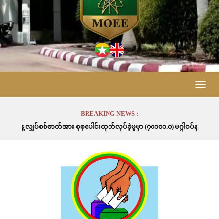
Toggle
naviga
BREAKING NEWS :
ုစုပေါင်းထုတ်လုပ်ခဲ့မှုမှာ (၇၀၁၀၁.၀) မဂ္ဂါဝပ်နာရီဖြစ်ပါသည်။