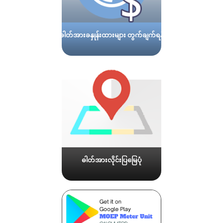
ဓါတ်အားခနှုန်းထားများ တွက်ချက်ရန်
ဓါတ်အားလိုင်းပြမြေပုံ