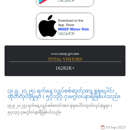
www.moep.gov.mm
TOTAL VISITORS
16282K+
(၉.၉.၂၀၂၅) ရက်နေ့ လျှပ်စစ်ဓာတ်အား စုစုပေါင်း
ထုတ်လုပ်ခဲ့မှုမှာ ( ၅၇၁၃၇.၇)မဂ္ဂါဝပ်နာရီဖြစ်ပါသည်။
(၉.၉.၂၀၂၅) ရက်နေ့ လျှပ်စစ်ဓာတ်အား စုစုပေါင်းထုတ်လုပ်ခဲ့မှုမှာ (
၅၇၁၃၇.၇)မဂ္ဂါဝပ်နာရီဖြစ်ပါသည်။
10-Sep-2025