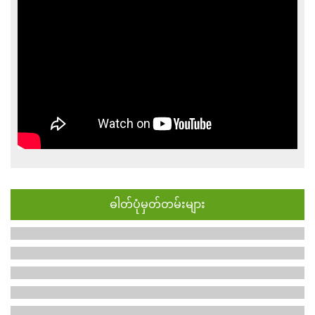
ဓါတ်ပုံမှတ်တမ်းများ