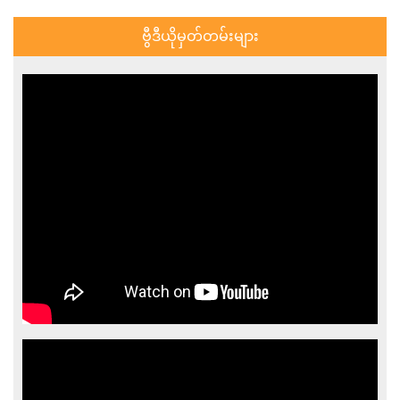
ဗွီဒီယိုမှတ်တမ်းများ