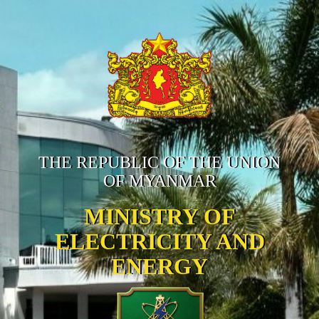
THE REPUBLIC OF THE UNION
OF MYANMAR
MINISTRY OF
ELECTRICITY AND
ENERGY