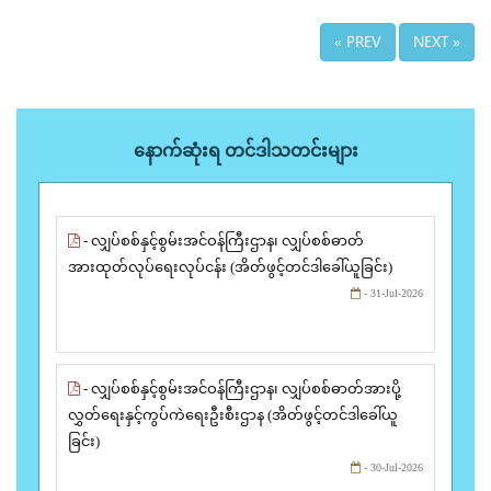
« PREV
NEXT »
နောက်ဆုံးရ တင်ဒါသတင်းများ
- လျှပ်စစ်နှင့်စွမ်းအင်ဝန်ကြီးဌာန၊ လျှပ်စစ်ဓာတ်
အားထုတ်လုပ်ရေးလုပ်ငန်း (အိတ်ဖွင့်တင်ဒါခေါ်ယူခြင်း)
- 31-Jul-2026
- လျှပ်စစ်နှင့်စွမ်းအင်ဝန်ကြီးဌာန၊ လျှပ်စစ်ဓာတ်အားပို့
လွှတ်ရေးနှင့်ကွပ်ကဲရေးဦးစီးဌာန (အိတ်ဖွင့်တင်ဒါခေါ်ယူ
ခြင်း)
- 30-Jul-2026