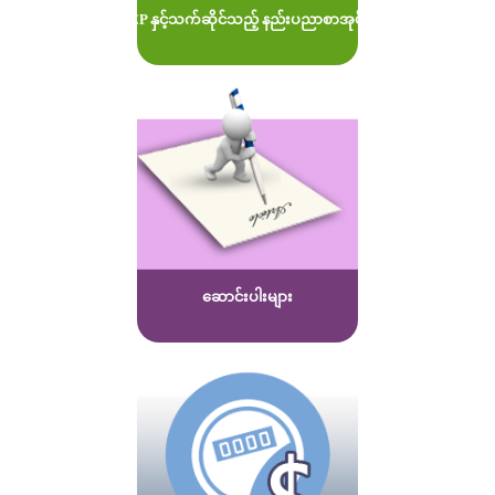
MOEP နှင့်သက်ဆိုင်သည့် နည်းပညာစာအုပ်များ
ဆောင်းပါးများ