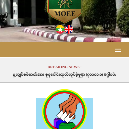
Toggle
naviga
BREAKING NEWS :
စုစုပေါင်းထုတ်လုပ်ခဲ့မှုမှာ (၇၀၁၀၁.၀) မဂ္ဂါဝပ်နာရီဖြစ်ပါသည်။