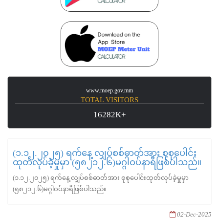
www.moep.gov.mm
TOTAL VISITORS
16282K+
(၁.၁၂.၂၀၂၅) ရက်နေ့ လျှပ်စစ်ဓာတ်အား စုစုပေါင်း
ထုတ်လုပ်ခဲ့မှုမှာ (၅၈၂၁၂.၆)မဂ္ဂါဝပ်နာရီဖြစ်ပါသည်။
(၁.၁၂.၂၀၂၅) ရက်နေ့ လျှပ်စစ်ဓာတ်အား စုစုပေါင်းထုတ်လုပ်ခဲ့မှုမှာ
(၅၈၂၁၂.၆)မဂ္ဂါဝပ်နာရီဖြစ်ပါသည်။
02-Dec-2025