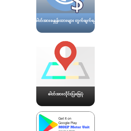
ဓါတ်အားခနှုန်းထားများ တွက်ချက်ရန်
ဓါတ်အားလိုင်းပြမြေပုံ