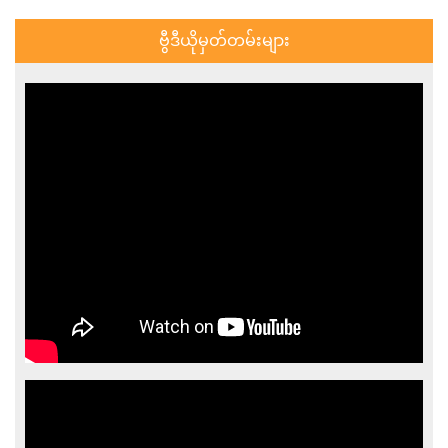
ဗွီဒီယိုမှတ်တမ်းများ