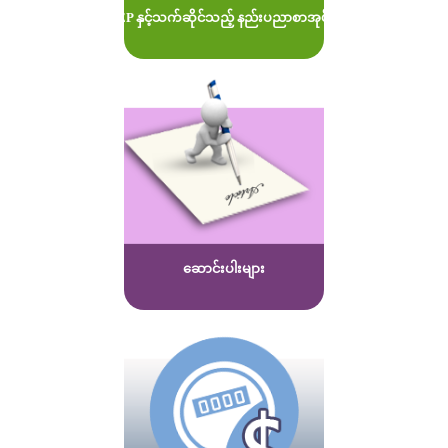
MOEP နှင့်သက်ဆိုင်သည့် နည်းပညာစာအုပ်များ
ဆောင်းပါးများ