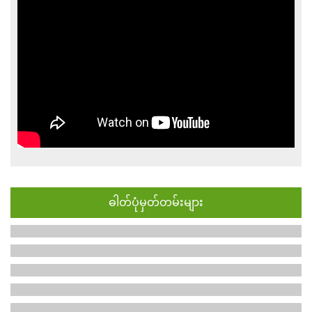
ဓါတ်ပုံမှတ်တမ်းများ