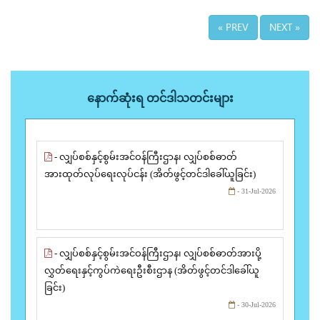
« PREV
NEXT »
နောက်ဆုံးရ တင်ဒါသတင်းများ
- လျှပ်စစ်နှင့်စွမ်းအင်ဝန်ကြီးဌာန၊ လျှပ်စစ်ဓာတ်
အားထုတ်လုပ်ရေးလုပ်ငန်း (အိတ်ဖွင့်တင်ဒါခေါ်ယူခြင်း)
- 31-Jul-2026
- လျှပ်စစ်နှင့်စွမ်းအင်ဝန်ကြီးဌာန၊ လျှပ်စစ်ဓာတ်အားပို့
လွှတ်ရေးနှင့်ကွပ်ကဲရေးဦးစီးဌာန (အိတ်ဖွင့်တင်ဒါခေါ်ယူ
ခြင်း)
- 30-Jul-2026