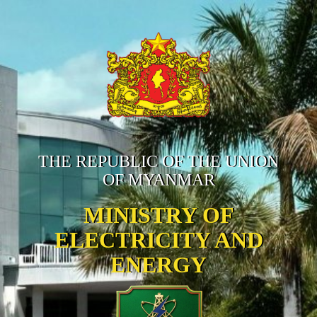
THE REPUBLIC OF THE UNION
OF MYANMAR
MINISTRY OF
ELECTRICITY AND
ENERGY