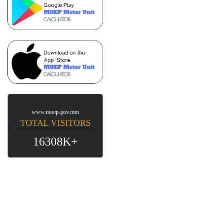
www.moep.gov.mm
TOTAL VISITORS
16308K+