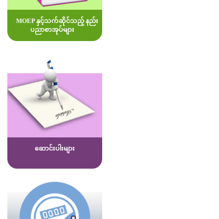
MOEP နှင့်သက်ဆိုင်သည့် နည်း
ပညာစာအုပ်များ
ဆောင်းပါးများ