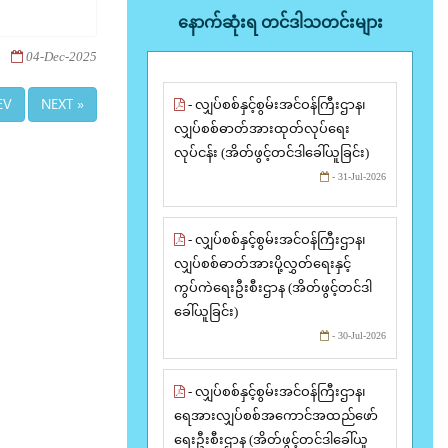
နောက်ဆုံးရ တင်ဒါသတင်းများ
04-Dec-2025
EV
NEXT »
- လျှပ်စစ်နှင့်စွမ်းအင်ဝန်ကြီးဌာန၊
လျှပ်စစ်ဓာတ်အားထုတ်လုပ်ရေး
လုပ်ငန်း (အိတ်ဖွင့်တင်ဒါခေါ်ယူခြင်း)
- 31-Jul-2026
- လျှပ်စစ်နှင့်စွမ်းအင်ဝန်ကြီးဌာန၊
လျှပ်စစ်ဓာတ်အားပို့လွှတ်ရေးနှင့်
ကွပ်ကဲရေးဦးစီးဌာန (အိတ်ဖွင့်တင်ဒါ
ခေါ်ယူခြင်း)
- 30-Jul-2026
- လျှပ်စစ်နှင့်စွမ်းအင်ဝန်ကြီးဌာန၊
ရေအားလျှပ်စစ်အကောင်အထည်ဖော်
ရေးဦးစီးဌာန (အိတ်ဖွင့်တင်ဒါခေါ်ယူ