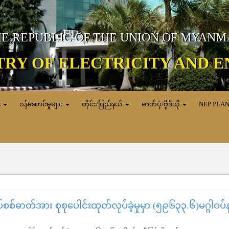
E REPUBLIC OF THE UNION OF MYAN
TRY OF ELECTRICITY AND 
ေ
ဝန်ဆောင်မှုများ
တိုင်း/ပြည်နယ်
ဓာတ်ပုံ/ဗွီဒီယို
NEP PLA
စစ်ဓာတ်အား စုစုပေါင်းထုတ်လုပ်ခဲ့မှုမှာ (၅၉၆၃၃.၆)မဂ္ဂါဝပ်န