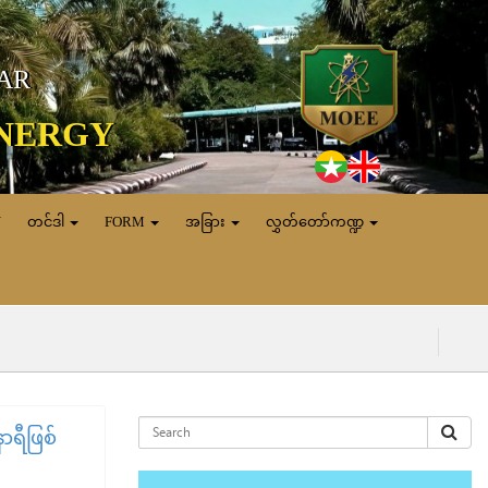
MAR
ENERGY
N
တင်ဒါ
FORM
အခြား
လွှတ်တော်ကဏ္ဍ
ာရီဖြစ်