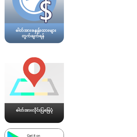
ဓါတ်အားခနှုန်းထားများ
တွက်ချက်ရန်
ဓါတ်အားလိုင်းပြမြေပုံ