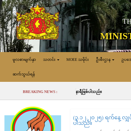
TH
MINIS
မူလစာမျက်နှာ
သတင်း
MOEE သမိုင်း
ဦးစီးဌာန
ဥပဒ
ဆက်သွယ်ရန်
ုပ်ခဲ့မှုမှာ (၆၉၉၆၈.၇) မဂ္ဂါဝပ်နာရီဖြစ်ပါသည်။
BREAKING NEWS :
(၃.၁၂.၂၀၂၅) ရက်နေ့ လျှပ်
ပါသည်။