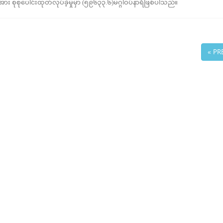
း စုစုပေါင်းထုတ်လုပ်ခဲ့မှုမှာ (၅၉၆၃၃.၆)မဂ္ဂါဝပ်နာရီဖြစ်ပါသည်။
« PR