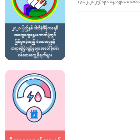
(၃.၁၂.၂၀၂၅) ရက်နေ့ လျှပ်စစ်ဓာတ်အာ