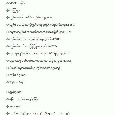
MOEE သမိုင်း
ဝန်ကြီးရုံး
လျှပ်စစ်စွမ်းအားစီမံရေးဦးစီးဌာန(DEPP)
လျှပ်စစ်ဓာတ်အားပို့လွှတ်ရေးနှင့်ကွပ်ကဲရေးဦးစီးဌာန(DPTSC)
ရေအားလျှပ်စစ်အကောင်အထည်ဖော်ရေးဦးစီးဌာန(DHPI)
လျှပ်စစ်ဓာတ်အားထုတ်လုပ်ရေးလုပ်ငန်း(EPGE)
လျှပ်စစ်ဓာတ်အားဖြန့်ဖြူးရေးလုပ်ငန်း(ESE)
ရန်ကုန်လျှပ်စစ်ဓာတ်အားပေးရေးကော်ပိုရေးရှင်း(YESC)
မန္တလေးလျှပ်စစ်ဓာတ်အားပေးရေးကော်ပိုရေးရှင်း(MESC)
မီးလင်းရေးကော်မတီများလိုက်နာဆောင်ရွက်ရန်
လျှပ်စစ်ဥပဒေ
Right of Way
နည်းဥပဒေ
မြေယာ / သီးနှံ လျှော်ကြေး
EIA / SIA
ဓာတ်အားဖြန့်ဖြူးရောင်းချခြင်းဆိုင်ရာ ပဋိညာဉ်စာချုပ်