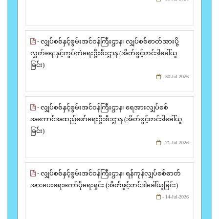
- လျှပ်စစ်နှင့်စွမ်းအင်ဝန်ကြီးဌာန၊ လျှပ်စစ်ဓာတ်အားပို့
လွှတ်ရေးနှင့်ကွပ်ကဲရေးဦးစီးဌာန (အိတ်ဖွင့်တင်ဒါခေါ်ယူ
ခြင်း)
- 30-Jul-2026
- လျှပ်စစ်နှင့်စွမ်းအင်ဝန်ကြီးဌာန၊ ရေအားလျှပ်စစ်
အကောင်အထည်ဖော်ရေးဦးစီးဌာန (အိတ်ဖွင့်တင်ဒါခေါ်ယူ
ခြင်း)
- 21-Jul-2026
- လျှပ်စစ်နှင့်စွမ်းအင်ဝန်ကြီးဌာန၊ ရန်ကုန်လျှပ်စစ်ဓာတ်
အားပေးရေးကော်ပိုရေးရှင်း (အိတ်ဖွင့်တင်ဒါခေါ်ယူခြင်း)
- 14-Jul-2026