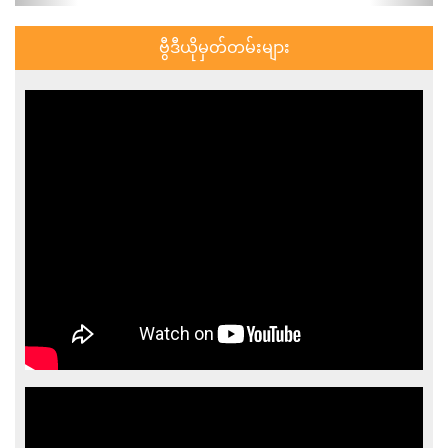
ဗွီဒီယိုမှတ်တမ်းများ