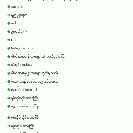
Grid Code
ရည်မှန်းချက်
မူဝါဒ
ဦးတည်ချက်
E-Bill
Getting Electricity
ဓါတ်အားခနှုန်းထားများ နှင့် သက်မှတ်ကြေး
သုံးစွဲမီတာစစ်ရန်
ဓါတ်အားခနှုန်းထားများတွက်ချက်ရန်
မီတာ၊ ထရန်စဖော်မာလျှောက်ထားရန်
နေပြည်တော်ကောင်စီ
ရန်ကုန်တိုင်းဒေသကြီး
မန္တလေးတိုင်းဒေသကြီး
စစ်ကိုင်းတိုင်းဒေသကြီး
ပဲခူးတိုင်းဒေသကြီး