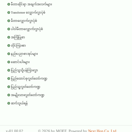
မီတာဆိုင်ရာ အချက်အလက်များ
Transformer လျှောက်လွှာပုံစံ
မီတာလျှောက်လွှာပုံစံ
ပါဝါမီတာလျှောက်လွှာပုံစံ
အကြံပြုစာ
တိုင်ကြားစာ
နည်းပညာစာအုပ်များ
ဆောင်းပါးများ
ပြည်သူသို့ပန်ကြားလွှာ
ပြည်ထောင်စုလွှတ်တော်ကဏ္ဍ
ပြည်သူ့လွှတ်တော်ကဏ္ဍ
အမျိုးသားလွှတ်တော်ကဏ္ဍ
ဆက်သွယ်ရန်
v-01.00.02
©
2026 by
MOEE
. Powered by
Next Hop Co.,Ltd
.