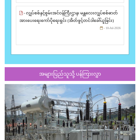
- လျှပ်စစ်နှင့်စွမ်းအင်ဝန်ကြီးဌာန၊ မန္တလေးလျှပ်စစ်ဓာတ်
အားပေးရေးကော်ပိုရေးရှင်း (အိတ်ဖွင့်တင်ဒါခေါ်ယူခြင်း)
- 10-Jul-2026
အများပြည်သူသို့ ပန်ကြားလွှာ
Previous
Next