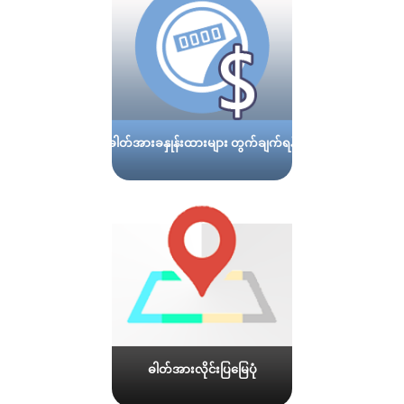
ဓါတ်အားခနှုန်းထားများ တွက်ချက်ရန်
ဓါတ်အားလိုင်းပြမြေပုံ