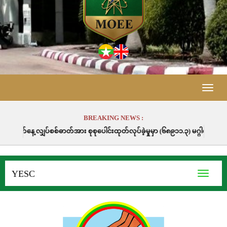
Toggle
naviga
BREAKING NEWS :
ာတ်အား စုစုပေါင်းထုတ်လုပ်ခဲ့မှုမှာ (၆၈၉၁၁.၃) မဂ္ဂါဝပ်နာရီဖြစ်ပါသည်။
YESC
Toggle
navigati