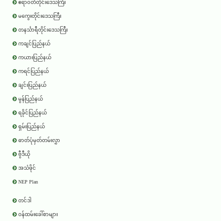
ဧရာ၀တီတိုင်းဒေသကြီး
မကွေးတိုင်းဒေသကြီး
တနင်္သာရီတိုင်းဒေသကြီး
ကချင်ပြည်နယ်
ကယားပြည်နယ်
ကရင်ပြည်နယ်
ချင်းပြည်နယ်
မွန်ပြည်နယ်
ရခိုင်ပြည်နယ်
ရှမ်းပြည်နယ်
ဓာတ်ပုံမှတ်တမ်းလွှာ
ဗွီဒီယို
အသံဖိုင်
NEP Plan
တင်ဒါ
ဝန်ထမ်းခေါ်စာများ