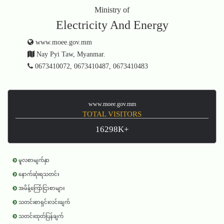
Ministry of
Electricity And Energy
www.moee.gov.mm
Nay Pyi Taw, Myanmar.
0673410072, 0673410487, 0673410483
www.moee.gov.mm
TOTAL VISITORS
16298K+
မူလစာမျက်နှာ
နောက်ဆုံးရသတင်း
အမိန့်ကြော်ငြာစာများ
သတင်းစာရှင်းလင်းချက်
သတင်းထုတ်ပြန်ချက်