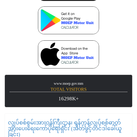
www.moep.gov.mm
TOTAL VISITORS
16298K+
လျှပ်စစ်စွမ်းအားဝန်ကြီးဌာန၊ ရန်ကုန်လျှပ်စစ်ဓာတ်
အားပေးရေးကော်ပိုရေးရှင်း (အိတ်ဖွင့်တင်ဒါခေါ်ယူ
ခြင်း)