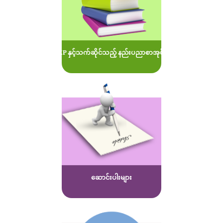
MOEP နှင့်သက်ဆိုင်သည့် နည်းပညာစာအုပ်များ
ဆောင်းပါးများ