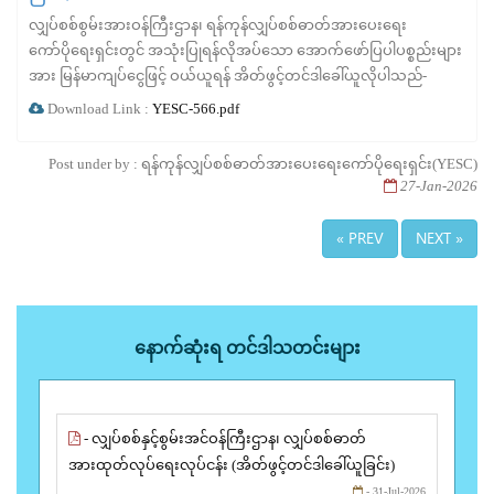
လျှပ်စစ်စွမ်းအားဝန်ကြီးဌာန၊ ရန်ကုန်လျှပ်စစ်ဓာတ်အားပေးရေး
ကော်ပိုရေးရှင်းတွင် အသုံးပြုရန်လိုအပ်သော အောက်ဖော်ပြပါပစ္စည်းများ
အား မြန်မာကျပ်ငွေဖြင့် ဝယ်ယူရန် အိတ်ဖွင့်တင်ဒါခေါ်ယူလိုပါသည်-
Download Link :
YESC-566.pdf
Post under by : ရန်ကုန်လျှပ်စစ်ဓာတ်အားပေးရေးကော်ပိုရေးရှင်း(YESC)
27-Jan-2026
« PREV
NEXT »
နောက်ဆုံးရ တင်ဒါသတင်းများ
- လျှပ်စစ်နှင့်စွမ်းအင်ဝန်ကြီးဌာန၊ လျှပ်စစ်ဓာတ်
အားထုတ်လုပ်ရေးလုပ်ငန်း (အိတ်ဖွင့်တင်ဒါခေါ်ယူခြင်း)
- 31-Jul-2026