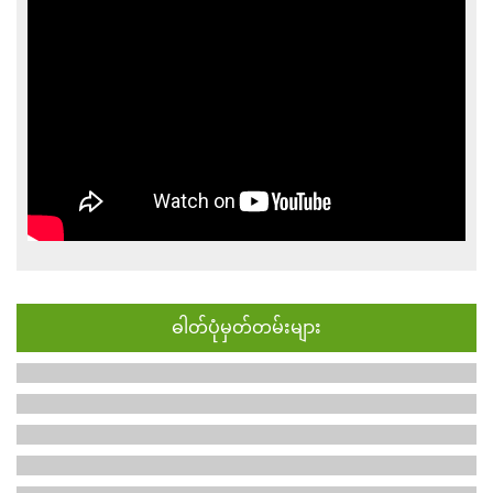
ဓါတ်ပုံမှတ်တမ်းများ