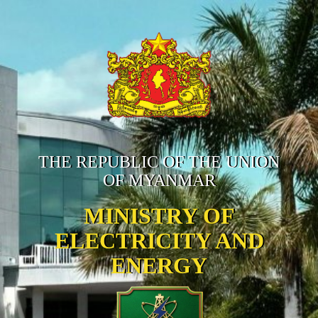
THE REPUBLIC OF THE UNION
OF MYANMAR
MINISTRY OF
ELECTRICITY AND
ENERGY