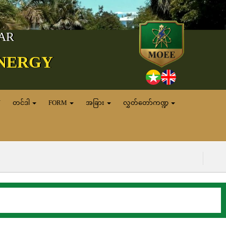
MAR
ENERGY
N
တင်ဒါ
FORM
အခြား
လွှတ်တော်ကဏ္ဍ
(၈.၈.၂၀၂၆) ရက်န