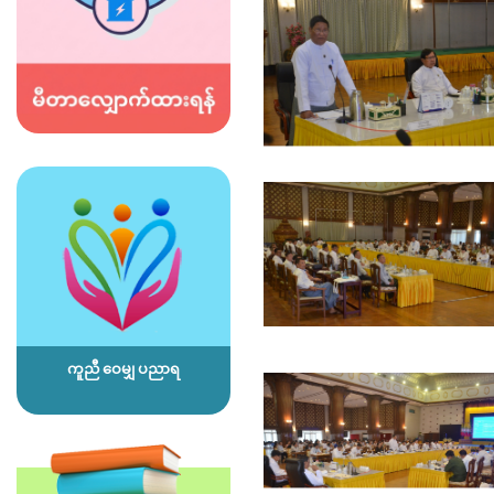
ကူညီ ဝေမျှ ပညာရ