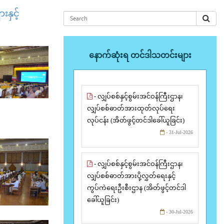
နှင့်
နောက်ဆုံးရ တင်ဒါသတင်းများ
- လျှပ်စစ်နှင့်စွမ်းအင်ဝန်ကြီးဌာန၊
လျှပ်စစ်ဓာတ်အားထုတ်လုပ်ရေး
လုပ်ငန်း (အိတ်ဖွင့်တင်ဒါခေါ်ယူခြင်း)
- 31-Jul-2026
- လျှပ်စစ်နှင့်စွမ်းအင်ဝန်ကြီးဌာန၊
လျှပ်စစ်ဓာတ်အားပို့လွှတ်ရေးနှင့်
ကွပ်ကဲရေးဦးစီးဌာန (အိတ်ဖွင့်တင်ဒါ
ခေါ်ယူခြင်း)
- 30-Jul-2026