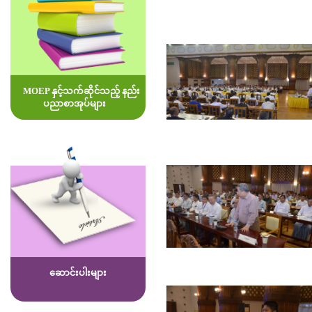
MOEP နှင့်သက်ဆိုင်သည့် နည်း
ပညာစာအုပ်များ
ဆောင်းပါးများ