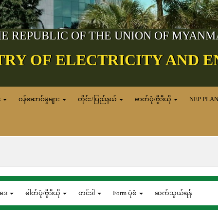
E REPUBLIC OF THE UNION OF MYAN
TRY OF ELECTRICITY AND 
ေ
ဝန်ဆောင်မှုများ
တိုင်း/ပြည်နယ်
ဓာတ်ပုံ/ဗွီဒီယို
NEP PLA
ဒေ
ဓါတ်ပုံ/ဗွီဒီယို
တင်ဒါ
Form ပုံစံ
ဆက်သွယ်ရန်