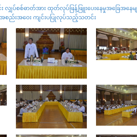
း လျှပ်စစ်ဓာတ်အား ထုတ်လုပ်ဖြန့်ဖြူးပေးနေမှုအခြေအ‌နေများ
င်းအစည်းအဝေး ကျင်းပပြုလုပ်သည့်သတင်း