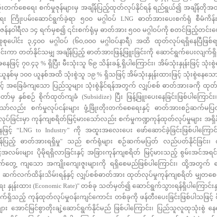
တိုးတက်စေရေး စက်မှုဇုန်များမှ အချိန်ပြည့်ထုတ်လုပ်နိုင်ရန် ရည်ရွယ်၍ အချိန်တိုအတ
်ရေး ကြိုးပမ်းဆောင်ရွက်ခဲ့ရာ ၅၀၀ မဂ္ဂါဝပ် LNG ဓာတ်အားပေးစက်ရုံ စီမံကိန်း
 ဇန်နဝါရီလ ၁၄ ရက်မှစ၍ ၎င်းစက်ရုံမှ ဓာတ်အား ၅၀၀ မဂ္ဂါဝပ်ကို စတင်ဖြည့်တင်းပေးန
ုစုပေါင်း ၃,၄၀၀ မဂ္ဂါဝပ် (၆၀,၀၀၀ မဂ္ဂါဝပ်နာရီ) အထိ ထုတ်လုပ်ရရှိနေပြီဖြစ
င်းကာ တတ်နိုင်သမျှ အချိန်ပြည့် ဓာတ်အားဖြန့်ဖြူးခြင်းကို ဆောင်ရွက်ပေးလျက်ရှိပါ
ြင့် ၇၀.၄၃ % ရှိပြီး မီးသုံးသူ ၆၉ သိန်းခန့် ရှိပါကြောင်း၊ အိမ်သုံးနှုန်းဖြင့် သုံး
ူနစ်မှ ၁၀၀ ယူနစ်အထိ သုံးစွဲသူ ၁၉ % ရှိသဖြင့် အိမ်သုံးနှုန်းထားဖြင့် သုံးစွဲနေသော ရ
နေဖြင့် အခြေခံကျသော ပြည်သူများ သုံးစွဲနိုင်ရန်အတွက် လျှပ်စစ် ဓာတ်အားခကို ထု
တော်မှ နှစ်စဉ် စိုက်ထုတ်ကျခံ (Subsidize) ပြီး ဖြန့်ဖြူးပေးနေခြင်းဖြစ်ပါကြောင်း၊ ထိ
ေရသော်လည်း စက်မှုလုပ်ငန်းများ ဖွံ့ဖြိုးတိုးတက်စေရေးနှင့် ဓာတ်အားစဉ်ဆက်မပ
ုပ်ခြင်းမှာ ကုန်ကျစရိတ်မြင့်မားသော်လည်း စက်မှုကဏ္ဍကုန်ထုတ်လုပ်မှုများ အရှ
ဖြင့် “LNG to Industry” ကို အထူးအလေးပေး ဖော်ဆောင်ခဲ့ခြင်းဖြစ်ပါကြောင်း၊ ထိ
ိန်ပြည့် ဓာတ်အားရရှိမှု" သည် စက်ရုံများ စဉ်ဆက်မပြတ် လည်ပတ်နိုင်ခြင်း၊ 
လမ်းများ ပိုမိုရရှိလာခြင်းနှင့် အခြားကုန်ကျစရိတ် မြင့်မားသည့် စွမ်းအင်အရင
သည့် လက်တွေ့ ကျသော အကျိုးကျေးဇူးများကို ရရှိစေမည်ဖြစ်ပါကြောင်း၊ ထို့အတွ
ကို ဆက်လက်ထိန်းသိမ်းရန်နှင့် လျှပ်စစ်ဓာတ်အား ထုတ်လုပ်မှုကုန်ကျစရိတ် မျှတစ
ပွားရေး နှုန်းထား (Economic Rate)" တစ်ခု သတ်မှတ်၍ ဆောင်ရွက်သွားရန်ရှိပါကြောင်းနှင့
ရှိသည့် ကုန်ထုတ်လုပ်မှုဝန်းကျင်ကောင်း တစ်ခုကို ဖန်တီးပေးခြင်းဖြစ်ပါသဖြင့် စ
န်းများ အောင်မြင်စွာတိုးချဲ့ဆောင်ရွက်နိုင်မည် ဖြစ်ပါကြောင်း၊ ပြည်သူလူထုသုံးစ