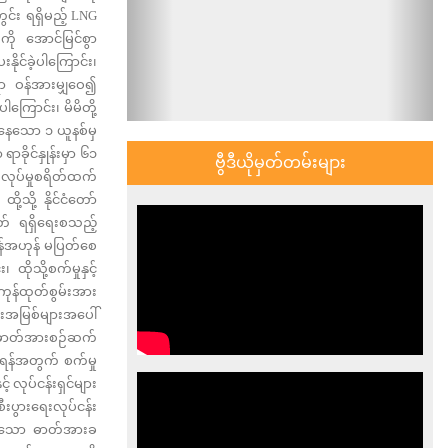
ွင်း ရရှိမည့် LNG
ကို အောင်မြင်စွာ
ိုင်ခဲ့ပါကြောင်း၊
်ရာ ဝန်အားမျှဝေ၍
ကြောင်း၊ မိမိတို့
စွဲနေသော ၁ ယူနစ်မှ
ာခိုင်နှုန်းမှာ ၆၁
ဗွီဒီယိုမှတ်တမ်းများ
တ်လုပ်မှုစရိတ်ထက်
ု့သို့ နိုင်ငံတော်
ြတ် ရရှိရေးစသည့်
ိန်အဟုန် မပြတ်စေ
ုသို့စက်မှုနှင့်
ကုန်ထုတ်စွမ်းအား
်းအမြစ်များအပေါ်
က် ဓာတ်အားစဉ်ဆက်
ေရန်အတွက် စက်မှု
် လုပ်ငန်းရှင်များ
ီးပွားရေးလုပ်ငန်း
ွဲ နေသော ဓာတ်အားခ