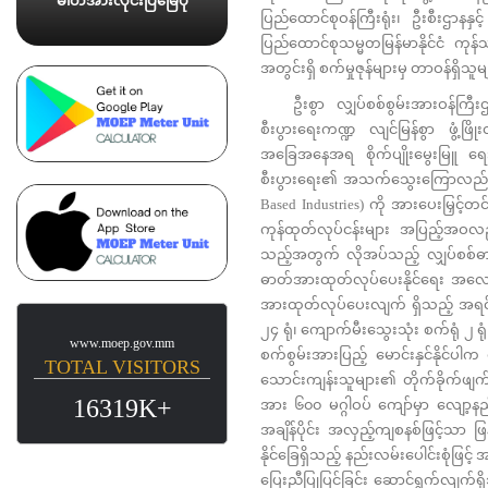
ဓါတ်အားလိုင်းပြမြေပုံ
ပြည်ထောင်စုဝန်ကြီးရုံး၊ ဦးစီးဌာနနှင့
ပြည်ထောင်စုသမ္မတမြန်မာနိုင်ငံ ကုန်သ
အတွင်းရှိ စက်မှုဇုန်များမှ တာဝန်ရှိသ
ဦးစွာ လျှပ်စစ်စွမ်းအားဝန်ကြီးဌာ
စီးပွားရေးကဏ္ဍ လျင်မြန်စွာ ဖွံ့ဖြ
အခြေအနေအရ စိုက်ပျိုးမွေးမြူ ရေ
စီးပွားရေး၏ အသက်သွေးကြောလည်း ဖြစ်ပ
Based Industries) ကို အားပေးမြှင့်တ
ကုန်ထုတ်လုပ်ငန်းများ အပြည့်အဝ
သည့်အတွက် လိုအပ်သည့် လျှပ်စစ်ဓာတ်အ
ဓာတ်အားထုတ်လုပ်ပေးနိုင်ရေး အလေးထ
အားထုတ်လုပ်ပေးလျက် ရှိသည့် အရင်
၂၄ ရုံ၊ ကျောက်မီးသွေးသုံး စက်ရုံ ၂ ရ
www.moep.gov.mm
စက်စွမ်းအားပြည့် မောင်းနှင်နိုင်
TOTAL VISITORS
သောင်းကျန်းသူများ၏ တိုက်ခိုက်ဖျက်ဆီ
16319K+
အား ၆၀၀ မဂ္ဂါဝပ် ကျော်မှာ လျော့နည်း
အချိန်ပိုင်း အလှည့်ကျစနစ်ဖြင့်သာ ဖ
နိုင်ခြေရှိသည့် နည်းလမ်းပေါင်းစုံဖြင့်
ပြေးညီပြုပြင်ခြင်း ဆောင်ရွက်လျက်ရှ