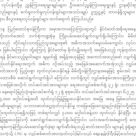
် လုပ်ငန်းတို့မှ ညွှန်ကြားရေးမှူးချုပ်များ၊ ဦးဆောင်ညွှန်ကြားရေးမှူးနှင့် ဌာနဆို
ည်များနှင့် စက်မှုလက်မှုလုပ်ငန်းရှင်များအသင်းချုပ် ဥက္ကဋ္ဌနှင့် တာဝန်ရှိသူမျာ
ူများ၊ စီးပွားရေးလုပ်ငန်းရှင်များ တက်ရောက် ခဲ့ကြပါသည်။
န ပြည်ထောင်စုဝန်ကြီးက အမှာစကားပြောကြားရာတွင် နိုင်ငံတော်အစိုးရအနေဖြင
ိုးတိုးတက်အောင် ဘက်စုံကဏ္ဍစုံမှ ကြိုးပမ်းဆောင်ရွက်လျက်ရှိပါကြောင်း၊ မိမိတ
းသည် တိုင်းရင်းသားပြည်သူအများစု၏ အဓိကအသက်မွေးဝမ်းကျောင်း လုပ်ငန်းဖ
ါကြောင်း၊ ထို့ကြောင့် နိုင်ငံတော်မှ စိုက်ပျိုးရေးကို အခြေခံသည့် ကုန်ထုတ်လု
င်ရန် ခိုင်မာသည့်မူဝါဒများ ချမှတ်၍ အရှိန်အဟုန်ဖြင့် အကောင်အထည်ဖော် လျက်ရှိပ
လည်ပတ်နိုင်ရေးအတွက် အဓိက လိုအပ်သည့် အခြေခံအဆောက်အအုံသည် လျှပ်စ
ားကို ပြည့်ဝစွာ ထုတ်လုပ်ပေးနိုင်ရန် မိမိတို့ဝန်ကြီးဌာနအနေဖြင့် စွမ်းအင် အရင
ားစီမံ ဆောင်ရွက်လျက်ရှိပါ ကြောင်း၊ လက်ရှိတွင် လျှပ်စစ်စွမ်းအားဝန်ကြီးဌာ
းအမြစ်အလိုက် တပ်ဆင်အင်အားများမှာ ရေအားလျှပ်စစ်စက်ရုံ ၃၂ ရုံ၊ သဘာဝ ဓာတ
ုံ၊ နေရောင်ခြည်သုံးစွမ်းအင်စက်ရုံ ၁၂ ရုံ စုစုပေါင်း တပ်ဆင်စက်အင်အားမှာ ၆,၇၂၅ မဂ
ပါက ၄,၀၀၀ မဂ္ဂါဝပ်ခန့်အထိ ထုတ်လုပ်ဖြန့်ဖြူးပေးနိုင်သော အခြေ အနေ ဖြစ်သေ
းမှုများနှင့် သဘာဝဓာတ်ငွေ့ထုတ်လုပ်နိုင်မှု တဖြေးဖြေးလျော့နည်းခဲ့ခြင်းတို့ကြေ
ထုတ်လုပ်ရရှိသဖြင့် တစ်ရက်လျှင် ၃,၀၀၀ မဂ္ဂါဝပ်ခန့်သာ ထုတ်လုပ် နိုင်ခဲ့ပြီး အ
ြန့်ဖြူးပေးခြင်းကို ဆောင်ရွက်ပေးလျက်ရှိပါကြောင်း၊ ယင်းအခက်အခဲများကို ကျော်လ
 အစွမ်းကုန်ကြိုးပမ်းဆောင်ရွက်ခဲ့ရာ ဖျက်ဆီးခံရသည့် ဓာတ်အားလိုင်း များနှင့် ခွဲရုံမျာ
ိသကဲ့သို့ LNG မှ လျှပ်စစ်ဓာတ်အားထုတ်လုပ်ခြင်းသည် ဈေးနှုန်းကြီးမြင့်သော်လည