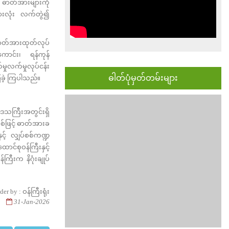
့် ဓာတ်အားများကို
ှ အားလုံး လက်တွဲ၍
 ဓာတ်အားထုတ်လုပ်
ကောင်း၊ ရန်ကုန်
မှုလက်မှုလုပ်ငန်း
ဓါတ်ပုံမှတ်တမ်းများ
ပြခဲ့ ကြပါသည်။
းဒေသကြီးအတွင်းရှိ
အသစ်ဖြင့် ဓာတ်အားခ
င့် လျှပ်စစ်ကဏ္ဍ
င်စုဝန်ကြီးနှင့်
ကြီးက နိဂုံးချုပ်
der by : ဝန်ကြီးရုံး
31-Jan-2026