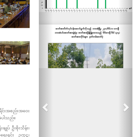
နှိုင်းအစည်းအဝေး
ခဲ့ပါသည်။
ုပ် ဦးစိုးသိန်း၊
ေးရှင်း ဥက္ကဋ္ဌ၊