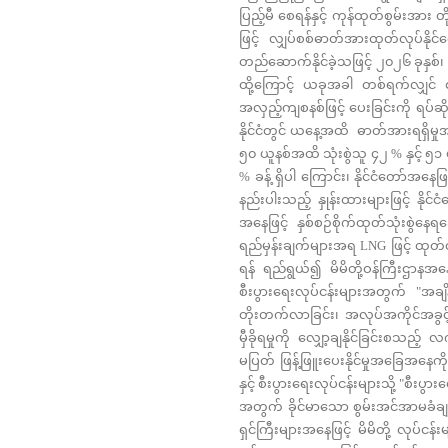
ပြည့်မီ စေရန်နှင့် ကုန်ထုတ်စွမ်းအား 
ဖြင့် လျှပ်စစ်ဓာတ်အားထုတ်လုပ်နိုင
တည်ဆောက်နိုင်ခဲ့သဖြင့် ၂၀၂၆ ခုနှစ်၊
ထို့ကြောင့် ယခုအခါ တစ်ရက်လျှင် စ
အလှည့်ကျစနစ်ဖြင့် ပေးခြင်းကို ရပ်ဆို
နိုင်ငံတွင် ယနေ့အထိ ဓာတ်အားရရှိမှုအနေဖ
၅၀ ယူနစ်အထိ သုံးစွဲသူ ၄၂ % နှင့် ၅၁ ယ
% ခန့် ရှိပါ ကြောင်း၊ နိုင်ငံတော်အ
နည်းပါးသည့် နှုန်းထားများဖြင့် နိုင်ငံ
အနေဖြင့် နှစ်စဉ်စိုက်ထုတ်သုံးစွဲန
ရည်မှန်းချက်များအရ LNG ဖြင့် ထုတ်လ
ရန် ရည်ရွယ်၍ မိမိတို့ဝန်ကြီးဌာနအနေ
စီးပွားရေးလုပ်ငန်းများအတွက် "အချ
တိုးတက်လာခြင်း၊ အလုပ်အကိုင်အခွင့်အ
မှီခိုရမှုကို လျှော့ချနိုင်ခြင်းစ
မပြတ် ဖြန့်ဖြူးပေးနိုင်မှုအခြေအနေ
နှင့် စီးပွားရေးလုပ်ငန်းများသို့ "စီး
အတွက် ခိုင်မာသော စွမ်းအင်အာမခံချက်
ရှင်ကြီးများအနေဖြင့် မိမိတို့ လုပ်င