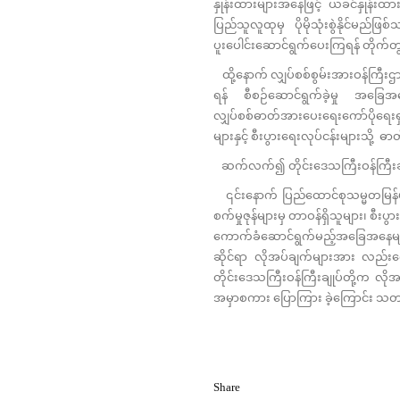
နှုန်းထားများအနေဖြင့် ယခင်နှုန်းထား
ပြည်သူလူထုမှ ပိုမိုသုံးစွဲနိုင်မည်ဖ
ပူးပေါင်းဆောင်ရွက်ပေးကြရန် တိုက်တွ
ထို့နောက် လျှပ်စစ်စွမ်းအားဝန်ကြီး
ရန် စီစဉ်ဆောင်ရွက်ခဲ့မှု အခြေအ
လျှပ်စစ်ဓာတ်အားပေးရေးကော်ပိုရေးရှင်
များနှင့် စီးပွားရေးလုပ်ငန်းများသိ
ဆက်လက်၍ တိုင်းဒေသကြီးဝန်ကြီးချုပ
၎င်းနောက် ပြည်ထောင်စုသမ္မတမြန်မာနိုင
စက်မှုဇုန်များမှ တာဝန်ရှိသူများ၊ စီးပ
ကောက်ခံဆောင်ရွက်မည့်အခြေအနေများ၊ 
ဆိုင်ရာ လိုအပ်ချက်များအား လည်းကေ
တိုင်းဒေသကြီးဝန်ကြီးချုပ်တို့က လိုအ
အမှာစကား ပြောကြား ခဲ့ကြောင်း သတ
Share