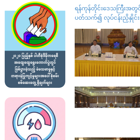
ရန်ကုန်တိုင်းဒေသကြီးအတွင်
ပတ်သက်၍ လုပ်ငန်းညှိနှို