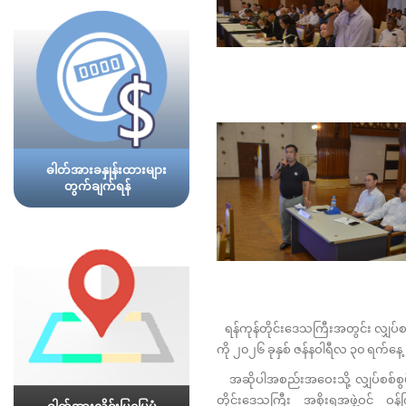
ဓါတ်အားခနှုန်းထားများ
တွက်ချက်ရန်
ရန်ကုန်တိုင်းဒေသကြီးအတွင်း လျှပ်စ
ကို ၂၀၂၆ ခုနှစ် ဇန်နဝါရီလ ၃၀ ရက်နေ့ 
အဆိုပါအစည်းအဝေးသို့ လျှပ်စစ်စွမ်းအ
တိုင်းဒေသကြီး အစိုးရအဖွဲ့ဝင် ဝန်က