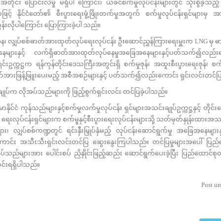
အတိုင်း ပြောင်းလဲမှု မရှိပါ ကြောင်း၊ ယခင်စက်မှုလုပ်ငန်းများတွင် သုံးစွဲခဲ့သည
ြစ်သဖြင့် နိုင်ငံတော်၏ စီးပွားရေးဖွံ့ဖြိုးတက်မှုအတွက် စက်မှုလုပ်ငန်းရှင်များမ
န်းလိုပါကြောင်း ပြောကြားခဲ့ပါ သည်။
ဌာန၊ လျှပ်စစ်ဓာတ်အားထုတ်လုပ်ရေးလုပ်ငန်း ဦးဆောင်ညွှန်ကြားရေးမှူးက LNG မှ
နေများနှင့် လက်ရှိဓာတ်အားထုတ်လုပ်နေမှုအခြေအနေများနှင့်ပတ်သက်၍လည်း
းဥက္ကဋ္ဌက ရန်ကုန်တိုင်းဒေသကြီးအတွင်းရှိ စက်မှုဇုန်၊ အထူးစီးပွားရေးဇုန်၊ စက်
ု့ ဓာတ်အားဖြန့်ဖြူးပေးမည့် အစီအစဉ်များနှင့် ပတ်သက်၍လည်းကောင်း ရှင်းလင်းတင်
်က လိုအပ်သည်များကို ဖြည့်စွက်ရှင်းလင်း တင်ပြခဲ့ပါသည်။
်ငံ ကုန်သည်များနှင့်စက်မှုလက်မှုလုပ်ငန်း ရှင်များအသင်းချုပ်ဥက္ကဋ္ဌနှင့် တိုင်
ွား ရေးလုပ်ငန်းရှင်များက စက်မှုနှင့်စီးပွားရေးလုပ်ငန်းများသို့ သတ်မှတ်နှုန်းထား
လျှပ်စစ်ကဏ္ဍတွင် ရင်းနှီးမြှုပ်နှံမည့် လုပ်ငန်းဆောင်ရွက်မှု အခြေအနေများနှ
ာင်း အသီးသီးရှင်းလင်းတင်ပြ ဆွေးနွေးကြပါသည်။ တင်ပြမှုများအပေါ် ပြည်ထော
ပ်သည်များအား ပေါင်းစပ် ညှိနှိုင်းဖြည့်ဆည်း ဆောင်ရွက်ပေးခဲ့ပြီး ပြည်ထောင်စုဝန်
င်းရရှိပါသည်။
Post un