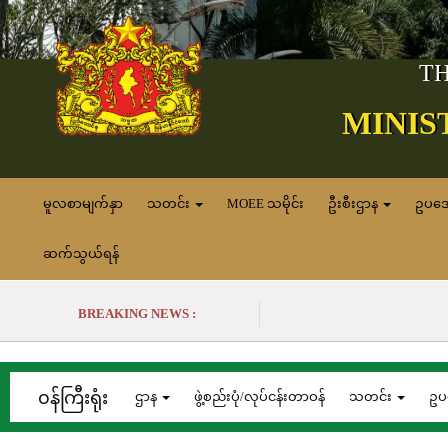
TH
MINIS
မူလစာမျက်နှာ
သတင်း
MOEE သမိုင်း
ဦးစီးဌာန
ဥပဒ
ဆက်သွယ်ရန်
BREAKING NEWS :
၀န်ကြီးရုံး
ဌာန
ဖွဲ့စည်းပုံ/လုပ်ငန်းတာဝန်
သတင်း
ဥပ