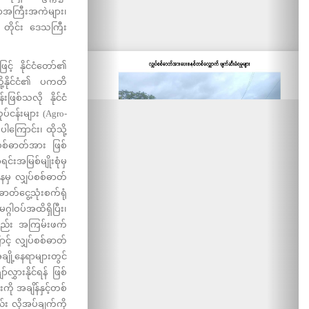
င်ရာအကြီးအကဲများ၊
း၊ တိုင်း ဒေသကြီး
့် နိုင်ငံတော်၏
ို့နိုင်ငံ၏ ပကတိ
ြစ်သလို နိုင်ငံ
ပ်ငန်းများ (Agro-
ါကြောင်း၊ ထိုသို့
စ်ဓာတ်အား ဖြစ်
်းအမြစ်မျိုးစုံမှ
နမှ လျှပ်စစ်ဓာတ်
်ငွေ့သုံးစက်ရုံ
္ဂါဝပ်အထိရှိပြီး၊
ာ်လည်း အကြမ်းဖက်
ာင့် လျှပ်စစ်ဓာတ်
ချို့နေရာများတွင်
ွှားနိုင်ရန် ဖြစ်
းကို အချိန်နှင့်တစ်
်း လိုအပ်ချက်ကို