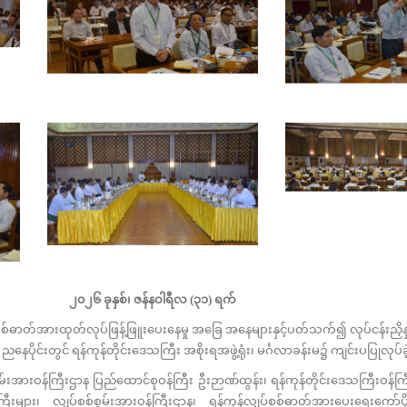
၂၀၂၆ ခုနှစ်၊
ဇန်နဝါရီလ
(
၃
၁
)
ရက်
စ်ဓာတ်အားထုတ်လုပ်ဖြန့်ဖြူးပေးနေမှု အခြေ အနေများနှင့်ပတ်သက်၍ လုပ်ငန်းညှိ
ညနေပိုင်းတွင် ရန်ကုန်တိုင်းဒေသကြီး အစိုးရအဖွဲ့ရုံး၊ မင်္ဂလာခန်းမ၌ ကျင်းပပြုလုပ်
ားဝန်ကြီးဌာန ပြည်ထောင်စုဝန်ကြီး ဦးဉာဏ်ထွန်း၊ ရန်ကုန်တိုင်းဒေသကြီးဝန်ကြီးချ
ြီးများ၊ လျှပ်စစ်စွမ်းအားဝန်ကြီးဌာန၊ ရန်ကုန်လျှပ်စစ်ဓာတ်အားပေးရေးကော်ပိုရ