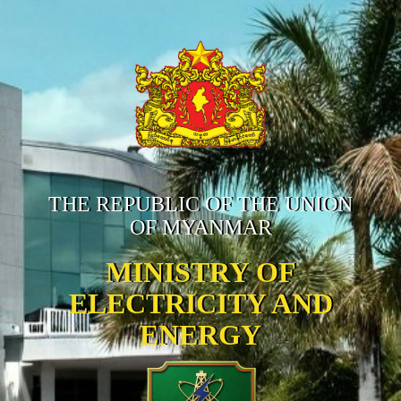
THE REPUBLIC OF THE UNION
OF MYANMAR
MINISTRY OF
ELECTRICITY AND
ENERGY