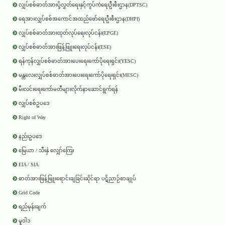
လျှပ်စစ်ဓာတ်အားပို့လွှတ်ရေးနှင့်ကွပ်ကဲရေးဦးစီးဌာန(DPTSC)
ရေအားလျှပ်စစ်အကောင်အထည်ဖော်ရေးဦးစီးဌာန(DHPI)
လျှပ်စစ်ဓာတ်အားထုတ်လုပ်ရေးလုပ်ငန်း(EPGE)
လျှပ်စစ်ဓာတ်အားဖြန့်ဖြူးရေးလုပ်ငန်း(ESE)
ရန်ကုန်လျှပ်စစ်ဓာတ်အားပေးရေးကော်ပိုရေးရှင်း(YESC)
မန္တလေးလျှပ်စစ်ဓာတ်အားပေးရေးကော်ပိုရေးရှင်း(MESC)
မီးလင်းရေးကော်မတီများလိုက်နာဆောင်ရွက်ရန်
လျှပ်စစ်ဥပဒေ
Right of Way
နည်းဥပဒေ
မြေယာ / သီးနှံ လျှော်ကြေး
EIA / SIA
ဓာတ်အားဖြန့်ဖြူးရောင်းချခြင်းဆိုင်ရာ ပဋိညာဉ်စာချုပ်
Grid Code
ရည်မှန်းချက်
မူဝါဒ