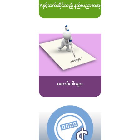
MOEP နှင့်သက်ဆိုင်သည့် နည်းပညာစာအုပ်များ
ဆောင်းပါးများ