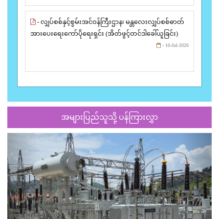
- လျှပ်စစ်နှင့်စွမ်းအင်ဝန်ကြီးဌာန၊ မန္တလေးလျှပ်စစ်ဓာတ်
အားပေးရေးကော်ပိုရေးရှင်း (အိတ်ဖွင့်တင်ဒါခေါ်ယူခြင်း)
- 10-Jul-2026
အများပြည်သူသို့ ပန်ကြားလွှာ
Previous
Next