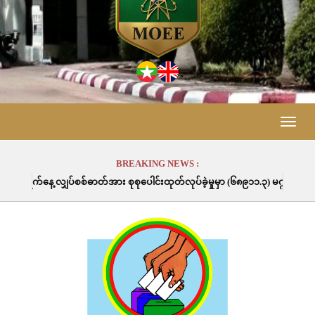
Toggle
naviga
BREAKING NEWS :
စစ်ဓာတ်အား စုစုပေါင်းထုတ်လုပ်ခဲ့မှုမှာ (၆၈၉၁၁.၃) မဂ္ဂါဝပ်နာရီဖြစ်ပါသည်။