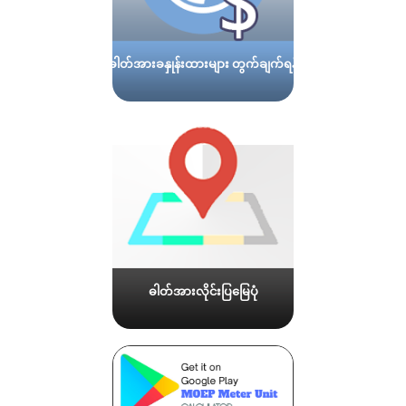
ဓါတ်အားခနှုန်းထားများ တွက်ချက်ရန်
ဓါတ်အားလိုင်းပြမြေပုံ