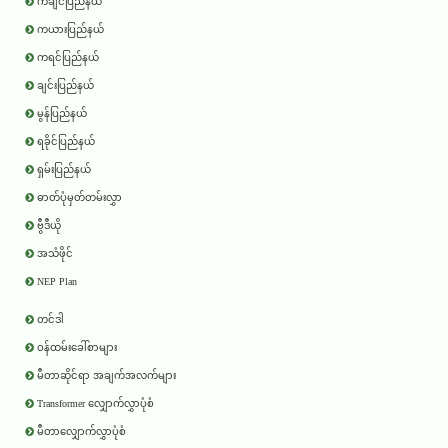
ကချင်ပြည်နယ်
ကယားပြည်နယ်
ကရင်ပြည်နယ်
ချင်းပြည်နယ်
မွန်ပြည်နယ်
ရခိုင်ပြည်နယ်
ရှမ်းပြည်နယ်
ဓာတ်ပုံမှတ်တမ်းလွှာ
ဗွီဒီယို
အသံဖိုင်
NEP Plan
တင်ဒါ
ဝန်ထမ်းခေါ်စာများ
မီတာဆိုင်ရာ အချက်အလက်များ
Transformer လျှောက်လွှာပုံစံ
မီတာလျှောက်လွှာပုံစံ