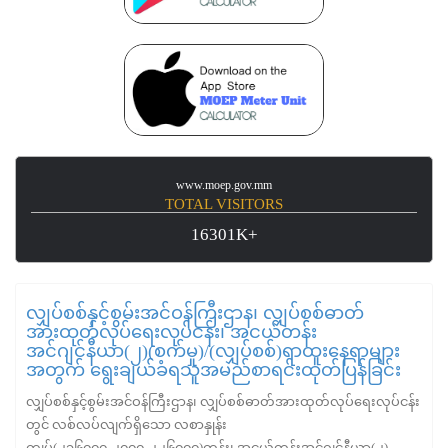
www.moep.gov.mm
TOTAL VISITORS
16301K+
လျှပ်စစ်နှင့်စွမ်းအင်ဝန်ကြီးဌာန၊ လျှပ်စစ်ဓာတ်
အားထုတ်လုပ်ရေးလုပ်ငန်း၊ အငယ်တန်း
အင်ဂျင်နီယာ(၂)(စက်မှု)/(လျှပ်စစ်)ရာထူးနေရာများ
အတွက် ရွေးချယ်ခံရသူအမည်စာရင်းထုတ်ပြန်ခြင်း
လျှပ်စစ်နှင့်စွမ်းအင်ဝန်ကြီးဌာန၊ လျှပ်စစ်ဓာတ်အားထုတ်လုပ်ရေးလုပ်ငန်း
တွင် လစ်လပ်လျက်ရှိသော လစာနှုန်း
ကျပ်(၂၁၆၀၀၀-၂၀၀၀-၂၂၆၀၀၀)တန်း၊ အငယ်တန်းအင်ဂျင်နီယာ(၂)