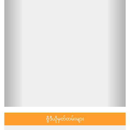
ဗွီဒီယိုမှတ်တမ်းများ