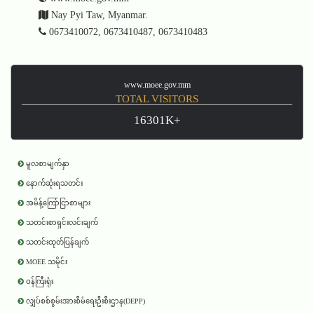
Nay Pyi Taw, Myanmar.
0673410072, 0673410487, 0673410483
www.moee.gov.mm
TOTAL VISITORS
16301K+
မူလစာမျက်နှာ
နောက်ဆုံးရသတင်း
အမိန့်ကြော်ငြာစာများ
သတင်းစာရှင်းလင်းချက်
သတင်းထုတ်ပြန်ချက်
MOEE သမိုင်း
ဝန်ကြီးရုံး
လျှပ်စစ်စွမ်းအားစီမံရေးဦးစီးဌာန(DEPP)