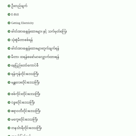
ဦးတည်ချက်
E-Bill
Getting Electricity
ဓါတ်အားခနှုန်းထားများ နှင့် သက်မှတ်ကြေး
သုံးစွဲမီတာစစ်ရန်
ဓါတ်အားခနှုန်းထားများတွက်ချက်ရန်
မီတာ၊ ထရန်စဖော်မာလျှောက်ထားရန်
နေပြည်တော်ကောင်စီ
ရန်ကုန်တိုင်းဒေသကြီး
မန္တလေးတိုင်းဒေသကြီး
စစ်ကိုင်းတိုင်းဒေသကြီး
ပဲခူးတိုင်းဒေသကြီး
ဧရာ၀တီတိုင်းဒေသကြီး
မကွေးတိုင်းဒေသကြီး
တနင်္သာရီတိုင်းဒေသကြီး