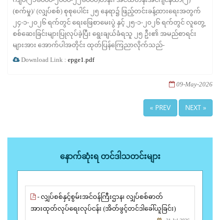
(စက်မှု)/ (လျှပ်စစ်) စုစုပေါင်း ၂၅ နေရာ၌ ဖြည့်တင်းခန့်ထားရေးအတွက်
၂၄-၁-၂၀၂၆ ရက်တွင် ရေးဖြေစာမေးပွဲ နှင့် ၂၅-၁-၂၀၂၆ ရက်တွင် လူတွေ့
စစ်ဆေးခြင်းများပြုလုပ်ခဲ့ပြီး ရွေးချယ်ခံရသူ ၂၅ ဦး၏ အမည်စာရင်း
များအား အောက်ပါအတိုင်း ထုတ်ပြန်ကြေညာလိုက်သည်-
Download Link :
epge1.pdf
09-May-2026
« PREV
NEXT »
နောက်ဆုံးရ တင်ဒါသတင်းများ
- လျှပ်စစ်နှင့်စွမ်းအင်ဝန်ကြီးဌာန၊ လျှပ်စစ်ဓာတ်
အားထုတ်လုပ်ရေးလုပ်ငန်း (အိတ်ဖွင့်တင်ဒါခေါ်ယူခြင်း)