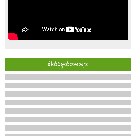
ဓါတ်ပုံမှတ်တမ်းများ