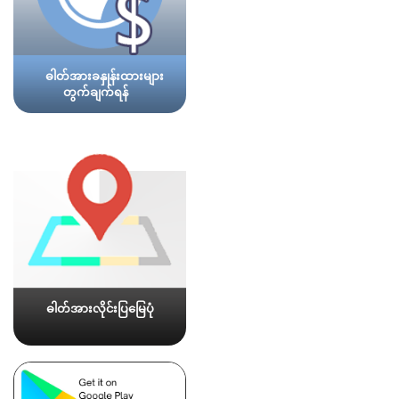
ဓါတ်အားခနှုန်းထားများ
တွက်ချက်ရန်
ဓါတ်အားလိုင်းပြမြေပုံ