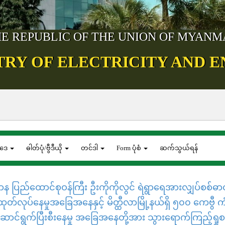
E REPUBLIC OF THE UNION OF MYAN
TRY OF ELECTRICITY AND 
ဒေ
ဓါတ်ပုံ/ဗွီဒီယို
တင်ဒါ
Form ပုံစံ
ဆက်သွယ်ရန်
ီးဌာန ပြည်ထောင်စုဝန်ကြီး ဦးကိုကိုလွင် ရဲရွာရေအားလျှပ်စစ်
တ်လုပ်နေမှုအခြေအနေနှင့် မိတ္ထီလာမြို့နယ်ရှိ ၅၀၀ ကေဗွီ 
း ဆောင်ရွက်ပြီးစီးနေမှု အခြေအနေတို့အား သွားရောက်ကြည့်ရှ