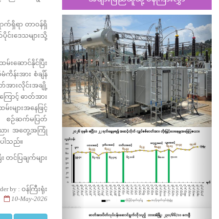
Previous
Nex
ာက်ရှိရာ တာဝန်ရှိ
ပိုင်းဒေသများသို့
်းဆောင်နိုင်ပြီး
ကိန်းအား စံချိန်
တ်အားလိုင်းအချို့
ာကြောင့် ဓာတ်အား
န်ထမ်းများအနေဖြင့်
ေရေး စဉ်ဆက်မပြတ်
 ပညာ၊ အတွေ့အကြုံ
ဲ့ပါသည်။
ြီး တင်ပြချက်များ
der by : ဝန်ကြီးရုံး
10-May-2026