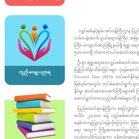
လျှပ်စစ်နှင့်စွမ်းအင်ဝန်ကြီးဌာန ပြည်
လမ်းပန်းဆက်သွယ်ရေးဝန်ကြီး၊ အမြဲတမ
ကြီး၊ ကျောက်ဆည်မြို့နယ်ရှိ ရဲရွာ ရ
၅၀၀ ကေဗွီ ကံကောင်းပင်မဓာတ်အားခွဲရု
ဦးစွာ ရဲရွာရေအားလျှပ်စစ်ဓာတ်အားပေ
ပြုပြင်ထိန်းသိမ်းခြင်းများ ပုံမှန်ဆ
ကူညီ ဝေမျှ ပညာရ
Elevated Dam (HED) တပ်ဆင်နိုင်ရန
မြစ်ဝှမ်းအတွင်း ထပ်မံဆောင်ရွက်သ
နိုင်မှု၊ ဓာတ်အားပေးစက်ကြီးများ၏ ကြံ့
ဆောင်ရွက်ထားသည့်အစီအမံများကို 
ပြည်ထောင်စုဝန်ကြီးက ရေပိုလွှဲတွင် Hy
ပေါင်း ၂၀,၀၀၀ ခန့် လျှပ်စစ်ဓာတ်အား 
စနစ်တကျပြုလုပ်ရန်လိုကြောင်း၊ မြစ
ရေး အတွက် ကြိုးစားဆောင်ရွက်ကြရမ
လှည့်လည်ကြည့်ရှုကာ ဝန်ထမ်းများနှ