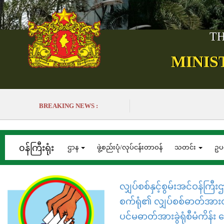
TH
MINIS
BREAKING NEWS :
၀န်ကြီးရုံး
ဌာန
ဖွဲ့စည်းပုံ/လုပ်ငန်းတာဝန်
သတင်း
ဥပ
လျှပ်စစ်နှင့်စွမ်းအင်ဝန်ကြ
စက်ရုံ၏ လျှပ်စစ်ဓာတ်အားထု
ပင်မဓာတ်အားခွဲရုံစီမံကိန်