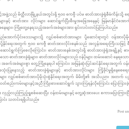
့သည် မိတ္ထီလာမြို့နယ်အတွင်းရှိ ၅၀၀ ကေဗွီ ပင်မ ဓာတ်အားခွဲရုံစီမံကိန်းသို့ ရေ
နှင့် ဓာတ်အား လိုင်းများ ဆောင်ရွက်ပြီးစီးမှုအခြေအနေနှင့် မြန်မာနိုင်ငံအောက်
ြေအနေများ၊ ကြုံတွေ့နေရသည့်အခက်အခဲများအား ရှင်းလင်းတင်ပြကြပါသည်။
ာက်ပိုင်းဒေသများသို့ လျှပ်စစ်ဓာတ်အားများ ပို့ဆောင်ရာတွင် ဝန်အားပိုမိုထမ
ု့နိုင်ရေးအတွက် ၅၀၀ ကေဗွီ ဓာတ်အားလိုင်းစနစ်သည် အလွန်အရေးကြီးသဖြင့် စီမံ
ာင် ဆောင်ရွက်ကြစေလိုကြောင်း၊ ဓာတ်အားစနစ်အတွင်းရှိ ဓာတ်အားခွဲရုံအချို့နှင့် ဓာ
ေသော ဓာတ်အားခွဲရုံများ၊ ဓာတ်အားလိုင်းများသည် ဝန်ပိုများ ထမ်းဆောင် နေရသေ
ိုင်းတွင် အခက်အခဲများစွာ တွေ့ကြုံနေရပါ ကြောင်း၊ အမြန်ဆုံးပြင်ဆင်နိုင်ရေးအတွက် ဝ
ုံးပြုနေသည့် ဓာတ်အားခွဲရုံများနှင့် ဓာတ်အားလိုင်းများ ကြံ့ခိုင်မှုရှိနေစ
ူများ လျှပ်စစ်ဓာတ်အားပိုမိုသုံးစွဲနိုင်ရေးအတွက် မိမိတို့၏ အသိပညာ၊ အတက်
င့်ဝတ်စည်းကမ်းများနှင့်အညီ ကြိုးစားဆောင်ရွက် သွားကြရန်လိုကြောင်း ပြောကြားခ
င်း လှည့်လည်ကြည့်ရှုစစ်ဆေးပြီး ဝန်ထမ်းများနှင့် တွေ့ဆုံအားပေး စကားပြောကြားပ
ောင်း သတင်းရရှိပါသည်။
Post un