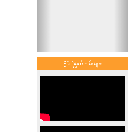
ဗွီဒီယိုမှတ်တမ်းများ