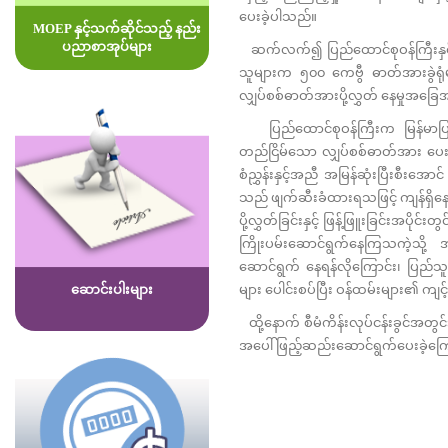
ပေးခဲ့ပါသည်။
MOEP နှင့်သက်ဆိုင်သည့် နည်း
ပညာစာအုပ်များ
ဆက်လက်၍ ပြည်ထောင်စုဝန်ကြီးနှင့်အဖွဲ
သူများက ၅၀၀ ကေဗွီ ဓာတ်အားခွဲရုံများ
လျှပ်စစ်ဓာတ်အားပို့လွှတ် နေမှုအခ
ပြည်ထောင်စုဝန်ကြီးက မြန်မာပြည်အေ
တည်ငြိမ်သော လျှပ်စစ်ဓာတ်အား ပေးပိ
စံညွှန်းနှင့်အညီ အမြန်ဆုံးပြီးစီးအေ
သည် ဖျက်ဆီးခံထားရသဖြင့် ကျန်ရှိန
ပို့လွှတ်ခြင်းနှင့် ဖြန့်ဖြူးခြင်းအပ
ကြိုးပမ်းဆောင်ရွက်နေကြသကဲ့သို့ အသ
ဆောင်ရွက် နေရန်လိုကြောင်း၊ ပြည်သ
များ ပေါင်းစပ်ပြီး ဝန်ထမ်းများ၏ ကျ
ဆောင်းပါးများ
ထို့နောက် စီမံကိန်းလုပ်ငန်းခွင်အတွ
အပေါ် ဖြည့်ဆည်းဆောင်ရွက်ပေးခဲ့ကြ