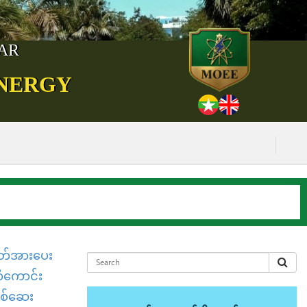
MAR
ENERGY
(၅.၈.၂၀၂၆) 
ဓာတ်အားပေး
ကံကောင်း
ုစစ်ဆေး