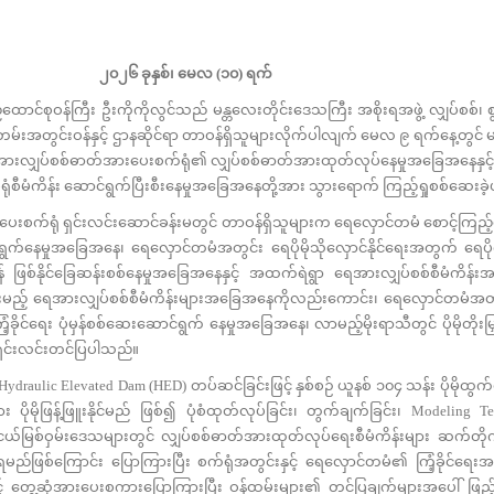
၂၀၂၆ ခုနှစ်၊ မေလ (၁၀) ရက်
ထောင်စုဝန်ကြီး ဦးကိုကိုလွင်သည် မန္တလေးတိုင်းဒေသကြီး အစိုးရအဖွဲ့ လျှပ်စစ်၊ စွမ်
်းအတွင်းဝန်နှင့် ဌာနဆိုင်ရာ တာဝန်ရှိသူများလိုက်ပါလျက် မေလ ၉ ရက်နေ့တွင် 
ေအားလျှပ်စစ်ဓာတ်အားပေးစက်ရုံ၏ လျှပ်စစ်ဓာတ်အားထုတ်လုပ်နေမှုအခြေအနေနှင့် မိတ
ံစီမံကိန်း ဆောင်ရွက်ပြီးစီးနေမှုအခြေအနေတို့အား သွားရောက် ကြည့်ရှုစစ်ဆေးခ
းစက်ရုံ ရှင်းလင်းဆောင်ခန်းမတွင် တာဝန်ရှိသူများက ရေလှောင်တမံ စောင့်ကြည့်
ောင်ရွက်နေမှုအခြေအနေ၊ ရေလှောင်တမံအတွင်း ရေပိုမိုသိုလှောင်နိုင်ရေးအတွက် ရေပိုလ
် ဖြစ်နိုင်ခြေဆန်းစစ်နေမှုအခြေအနေနှင့် အထက်ရဲရွာ ရေအားလျှပ်စစ်စီမံကိန်
ွားမည့် ရေအားလျှပ်စစ်စီမံကိန်းများအခြေအနေကိုလည်းကောင်း၊ ရေလှောင်တမံအတ
ခိုင်ရေး ပုံမှန်စစ်ဆေးဆောင်ရွက် နေမှုအခြေအနေ၊ လာမည့်မိုးရာသီတွင် ပိုမိုတိုးမြှင
ရှင်းလင်းတင်ပြပါသည်။
draulic Elevated Dam (HED) တပ်ဆင်ခြင်းဖြင့် နှစ်စဉ် ယူနစ် ၁၀၄ သန်း ပိုမိုထွက်ရှ
ပိုမိုဖြန့်ဖြူးနိုင်မည် ဖြစ်၍ ပုံစံထုတ်လုပ်ခြင်း၊ တွက်ချက်ခြင်း၊ Modeling Tes
်ငယ်မြစ်ဝှမ်းဒေသများတွင် လျှပ်စစ်ဓာတ်အားထုတ်လုပ်ရေးစီမံကိန်းများ ဆက်တ
ည်ဖြစ်ကြောင်း ပြောကြားပြီး စက်ရုံအတွင်းနှင့် ရေလှောင်တမံ၏ ကြံ့ခိုင်ရေ
င့် တွေ့ဆုံအားပေးစကားပြောကြားပြီး ဝန်ထမ်းများ၏ တင်ပြချက်များအပေါ် ဖြည