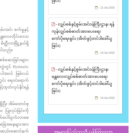
ခြင်း)
- 21-Jul-2026
- လျှပ်စစ်နှင့်စွမ်းအင်ဝန်ကြီးဌာန၊ ရန်
းအင်၊ စက်မှုနှင့်
ကုန်လျှပ်စစ်ဓာတ်အားပေးရေး
မန္တလေးတိုင်းဒေသ
ကော်ပိုရေးရှင်း (အိတ်ဖွင့်တင်ဒါခေါ်ယူ
္ထီလာမြို့နယ်ရှိ
ခြင်း)
ဲ့ပါသည်။
- 14-Jul-2026
စစ်ဆေးခြင်းများ၊
ွှဲတွင် Hydraulic
- လျှပ်စစ်နှင့်စွမ်းအင်ဝန်ကြီးဌာန၊
းအပါအဝင် မြစ်ငယ်
မန္တလေးလျှပ်စစ်ဓာတ်အားပေးရေး
ွင်း ရေဝင်ရောက်
ကော်ပိုရေးရှင်း (အိတ်ဖွင့်တင်ဒါခေါ်ယူ
့်ထုတ်လုပ်နိုင်ရန်
ခြင်း)
- 10-Jul-2026
ိပြီး အိမ်ထောင်စု
t ပြုလုပ်ခြင်းကို
ိုက်ပေါ်ထွက်လာစေ
းအခြေအနေများအား
့်ဆည်းဆောင်ရွက်
အများပြည်သူသို့ ပန်ကြားလွှာ