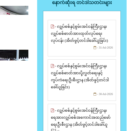
နောက်ဆုံးရ တင်ဒါသတင်းများ
- လျှပ်စစ်နှင့်စွမ်းအင်ဝန်ကြီးဌာန၊
လျှပ်စစ်ဓာတ်အားထုတ်လုပ်ရေး
လုပ်ငန်း (အိတ်ဖွင့်တင်ဒါခေါ်ယူခြင်း)
- 31-Jul-2026
- လျှပ်စစ်နှင့်စွမ်းအင်ဝန်ကြီးဌာန၊
လျှပ်စစ်ဓာတ်အားပို့လွှတ်ရေးနှင့်
ကွပ်ကဲရေးဦးစီးဌာန (အိတ်ဖွင့်တင်ဒါ
ခေါ်ယူခြင်း)
- 30-Jul-2026
- လျှပ်စစ်နှင့်စွမ်းအင်ဝန်ကြီးဌာန၊
ရေအားလျှပ်စစ်အကောင်အထည်ဖော်
ရေးဦးစီးဌာန (အိတ်ဖွင့်တင်ဒါခေါ်ယူ