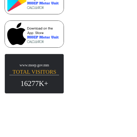
www.moep.gov.mm
TOTAL VISITORS
16277K+