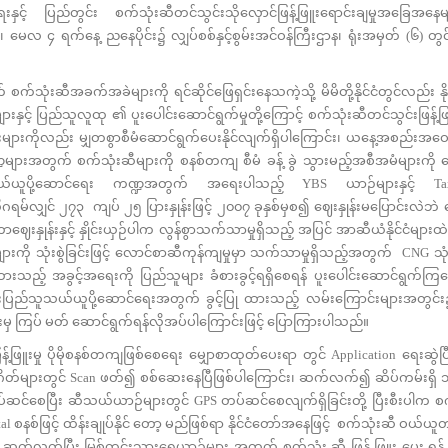
်ရေးနှင့် ပြည်တွင်း စက်သုံးဆီတင်သွင်းသိုလှောင်ဖြန့်ဖြူးရောင်းချမှုအခြေအနေမျ
၊ မေလ ၄ ရက်နေ့ ညနေပိုင်း၌ လျှပ်စစ်နှင့်စွမ်းအင်ဝန်ကြီးဌာန၊ ရုံးအမှတ် (၆) တွင်
က်သုံးဆီအခက်အခဲများကို ရင်ဆိုင်ဖြေရှင်းနေသကဲ့သို့ မိမိတို့နိုင်ငံတွင်လည်း န
းနှင့် ပြည်သူလူထု ၏ ပူးပေါင်းဆောင်ရွက်မှုတို့ကြောင့် စက်သုံးဆီတင်သွင်းဖြန့်ဖ
န်းများကိုလည်း မျှတစွာစီမံဆောင်ရွက်ပေးနိုင်လျက်ရှိပါကြောင်း၊ ယနေ့အစည်းအဝ
များအတွက် စက်သုံးဆီများကို စနစ်တကျ စီမံ ခန့် ခွဲ သွားမည့်အစီအမံများကို 
သယ်ယူပို့ဆောင်ရေး ကဏ္ဍအတွက် အရေးပါသည့် YBS ယာဉ်များနှင့် Taxi
မ်လျှင် ၂၇၃ ကျပ် ၂၅ ပြားနှုန်းဖြင့် ၂၀၀၇ ခုနှစ်မှစ၍ ဈေးနှုန်းမပြောင်းလဲဘဲ 
ဈေးနှုန်းနှင့် နှိုင်းယှဉ်ပါက လွန်စွာသက်သာမှုရှိသည့် အပြင် အာဆီယံနိုင်ငံများထ
ျားကို သုံးစွဲခြင်းဖြင့် လောင်စာဆီကုန်ကျမှုမှာ သက်သာမှုရှိသည့်အတွက် CNG သု
းထားသည့် အခွင့်အရေးကို ပြည်သူများ ခံစားခွင့်ရရှိစေရန် ပူးပေါင်းဆောင်ရွက်ကြ
ြည်သူသယ်ယူပို့ဆောင်ရေးအတွက် ခွင့်ပြု ထားသည့် လမ်းကြောင်းများအတွင်း
ျားမှ ကြပ် မတ် ဆောင်ရွက်ရန်လိုအပ်ပါကြောင်းဖြင့် ပြောကြားပါသည်။
မှု ပိုမိုစနစ်တကျဖြစ်စေရေး မျှောစာထုတ်ပေးရာ တွင် Application ရေးဆွဲပြ
ရေးဂိတ်များတွင် Scan ဖတ်၍ စစ်ဆေးနေပြီဖြစ်ပါကြောင်း၊ ဆက်လက်၍ ဆိပ်ကမ်းရှိ သ
ပ်ဆင်စေပြီး ဆီသယ်ယာဉ်များတွင် GPS တပ်ဆင်စေလျက်ရှိခြင်းတို့ ပြီးစီးပါက စ
l စနစ်ဖြင့် ထိန်းချုပ်နိုင် တော့ မည်ဖြစ်ရာ နိုင်ငံတော်အနေဖြင့် စက်သုံးဆီ ဝယ်ယူတ
း၊ ဆက်လက်ပြီး မြစ်တွင်းသွားရေယာဉ်များ အတွက် စက်သုံး ဆီ ဖြန့် ဖြူး ပေး ရ