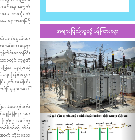
းတိုးတက်ရေးအတွက်
းစား အားကိုး ယုံ
der များအနေဖြင့်
အများပြည်သူသို့ ပန်ကြားလွှာ
မ်းပန်းဆက်သွယ်ရေး
Previous
Nex
လိုလားအပ်သောနေရာ
ုန်တိုင်းဒေသကြီး
ာဉ်လိုင်းကုမ္ပဏီ
အခြေအ နေများကို
င်းရေကြောင်းသွား
ြီး ဒုတိယဝန်ကြီး
တင်ပြမှုများအပေါ်
ဲတမ်းအတွင်းဝန်၊
င်းချဖြန့်ဖြူး ရေး
ျား ပြည်သူ သယ်ယူ
စီဝင်နှင့် တိုင်း
ှုအောက် တိုင်းဒေသ