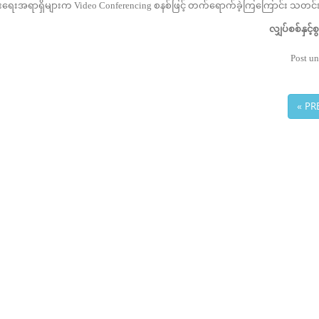
ဆေးရေးအရာရှိများက Video Conferencing စနစ်ဖြင့် တက်ရောက်ခဲ့ကြကြောင်း သတင်
လျှပ်စစ်နှင့
Post un
« PR