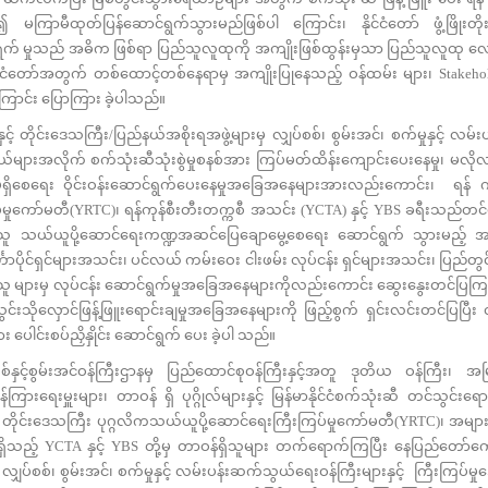
ြစ်၍ မကြာမီထုတ်ပြန်ဆောင်ရွက်သွားမည်ဖြစ်ပါ ကြောင်း၊ နိုင်ငံတော် ဖွံ့ဖြို
ွက် မှုသည် အဓိက ဖြစ်ရာ ပြည်သူလူထုကို အကျိုးဖြစ်ထွန်းမှသာ ပြည်သူလူထု လေ
င်ငံတော်အတွက် တစ်ထောင့်တစ်နေရာမှ အကျိုးပြုနေသည့် ဝန်ထမ်း များ၊ Stakehol
ာင်း ပြောကြား ခဲ့ပါသည်။
် တိုင်းဒေသကြီး/ပြည်နယ်အစိုးရအဖွဲ့များမှ လျှပ်စစ်၊ စွမ်းအင်၊ စက်မှုနှင့် လ
နယ်များအလိုက် စက်သုံးဆီသုံးစွဲမှုစနစ်အား ကြပ်မတ်ထိန်းကျောင်းပေးနေမှု၊ မ
မှုမရှိစေရေး ဝိုင်းဝန်းဆောင်ရွက်ပေးနေမှုအခြေအနေများအားလည်းကောင်း၊ ရန် က
မှုကော်မတီ(YRTC)၊ ရန်ကုန်စီးတီးတက္ကစီ အသင်း (YCTA) နှင့် YBS ခရီးသည်တင်ယ
ြည်သူ သယ်ယူပို့ဆောင်ရေးကဏ္ဍအဆင်ပြေချောမွေ့စေရေး ဆောင်ရွက် သွားမည့် 
ာပိုင်ရှင်များအသင်း၊ ပင်လယ် ကမ်းဝေး ငါးဖမ်း လုပ်ငန်း ရှင်များအသင်း၊ ပြည်တွ
ိသူ များမှ လုပ်ငန်း ဆောင်ရွက်မှုအခြေအနေများကိုလည်းကောင်း ဆွေးနွေးတင်ပြကြပ
်းသိုလှောင်ဖြန့်ဖြူးရောင်းချမှုအခြေအနေများကို ဖြည့်စွက် ရှင်းလင်းတင်ပြပြီး 
ေါင်းစပ်ညှိနှိုင်း ဆောင်ရွက် ပေး ခဲ့ပါ သည်။
စွမ်းအင်ဝန်ကြီးဌာနမှ ပြည်ထောင်စုဝန်ကြီးနှင့်အတူ ဒုတိယ ဝန်ကြီး၊ အမြ
န်ကြားရေးမှူးများ၊ တာဝန် ရှိ ပုဂ္ဂိုလ်များနှင့် မြန်မာနိုင်ငံစက်သုံးဆီ တင်သွင်းရော
ုန် တိုင်းဒေသကြီး ပုဂ္ဂလိကသယ်ယူပို့ဆောင်ရေးကြီးကြပ်မှုကော်မတီ(YRTC)၊ အမ
ှိသည့် YCTA နှင့် YBS တို့မှ တာဝန်ရှိသူများ တက်ရောက်ကြပြီး နေပြည်တော်ကောင်
လျှပ်စစ်၊ စွမ်းအင်၊ စက်မှုနှင့် လမ်းပန်းဆက်သွယ်ရေးဝန်ကြီးများနှင့် ကြီးကြပ်မ