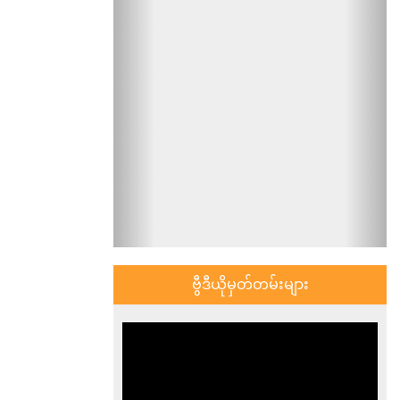
ဗွီဒီယိုမှတ်တမ်းများ