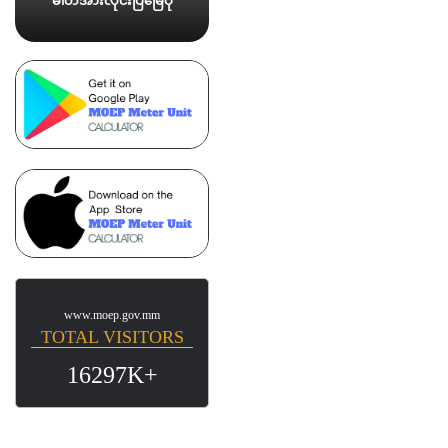
ဓါတ်အားလိုင်းပြမြေပုံ
www.moep.gov.mm
TOTAL VISITORS
16297K+