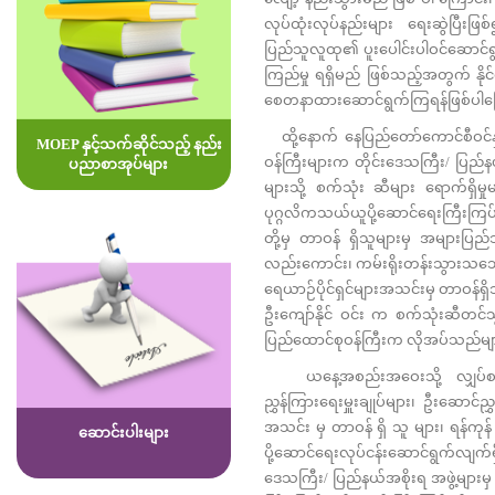
လုပ်ထုံးလုပ်နည်းများ ရေးဆွဲပြီးဖ
ပြည်သူလူထု၏ ပူးပေါင်းပါဝင်ဆောင်ရ
ကြည်မှု ရရှိမည် ဖြစ်သည့်အတွက် နို
စေတနာထားဆောင်ရွက်ကြရန်ဖြစ်ပါကြေ
ထို့နောက် နေပြည်တော်ကောင်စီဝင်နှင့
MOEP နှင့်သက်ဆိုင်သည့် နည်း
ဝန်ကြီးများက တိုင်းဒေသကြီး/ ပြည်
ပညာစာအုပ်များ
များသို့ စက်သုံး ဆီများ ရောက်ရှိ
ပုဂ္ဂလိကသယ်ယူပို့ဆောင်ရေးကြီးကြပ်
တို့မှ တာဝန် ရှိသူများမှ အများပ
လည်းကောင်း၊ ကမ်းရိုးတန်းသွားသင်္ဘေ
ရေယာဉ်ပိုင်ရှင်များအသင်းမှ တာဝန်ရှ
ဦးကျော်နိုင် ဝင်း က စက်သုံးဆီတင်သွင
ပြည်ထောင်စုဝန်ကြီးက လိုအပ်သည်များ ပ
ယနေ့အစည်းအဝေးသို့ လျှပ်စစ်နှင့်
ညွှန်ကြားရေးမှူးချုပ်များ၊ ဦးဆောင်ညွှ
အသင်း မှ တာဝန် ရှိ သူ များ၊ ရန်က
ဆောင်းပါးများ
ပို့ဆောင်ရေးလုပ်ငန်းဆောင်ရွက်လျက်ရ
ဒေသကြီး/ ပြည်နယ်အစိုးရ အဖွဲ့များမှ 