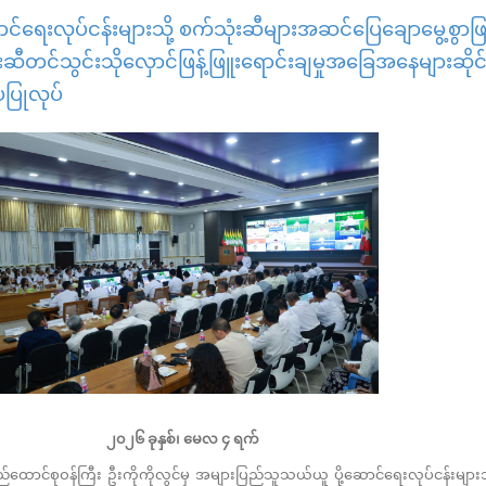
ရေးလုပ်ငန်းများသို့ စက်သုံးဆီများအဆင်ပြေချောမွေ့စွာဖြန
ုံးဆီတင်သွင်းသိုလှောင်ဖြန့်ဖြူးရောင်းချမှုအခြေအနေများဆိုင
ပြုလုပ်
၂၀၂၆ ခုနှစ်၊ မေလ ၄ ရက်
ြည်ထောင်စုဝန်ကြီး ဦးကိုကိုလွင်မှ အများပြည်သူသယ်ယူ ပို့ဆောင်ရေးလုပ်ငန်းများသ