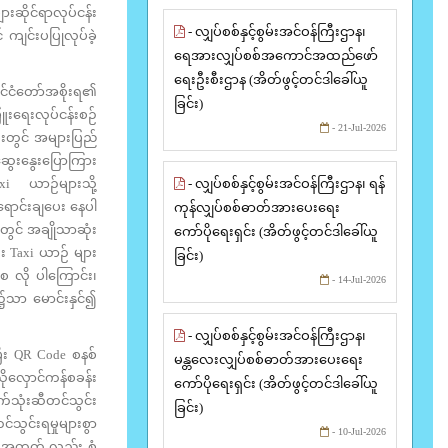
ားဆိုင်ရာလုပ်ငန်း
- လျှပ်စစ်နှင့်စွမ်းအင်ဝန်ကြီးဌာန၊
 ကျင်းပပြုလုပ်ခဲ့
ရေအားလျှပ်စစ်အကောင်အထည်ဖော်
ရေးဦးစီးဌာန (အိတ်ဖွင့်တင်ဒါခေါ်ယူ
ိုင်ငံတော်အစိုးရ၏
ခြင်း)
ြူးရေးလုပ်ငန်းစဉ်
- 21-Jul-2026
ေးတွင် အများပြည်
ဆွေးနွေးပြောကြား
- လျှပ်စစ်နှင့်စွမ်းအင်ဝန်ကြီးဌာန၊ ရန်
 ယာဉ်များသို့
ရောင်းချပေး နေပါ
ကုန်လျှပ်စစ်ဓာတ်အားပေးရေး
ဲတွင် အချိုသာဆုံး
ကော်ပိုရေးရှင်း (အိတ်ဖွင့်တင်ဒါခေါ်ယူ
ံး Taxi ယာဉ် များ
ခြင်း)
စေ လို ပါကြောင်း၊
- 14-Jul-2026
၌သာ မောင်းနှင်၍
- လျှပ်စစ်နှင့်စွမ်းအင်ဝန်ကြီးဌာန၊
ီး QR Code စနစ်
မန္တလေးလျှပ်စစ်ဓာတ်အားပေးရေး
ိုလှောင်ကန်စခန်း
ကော်ပိုရေးရှင်း (အိတ်ဖွင့်တင်ဒါခေါ်ယူ
က်သုံးဆီတင်သွင်း
ခြင်း)
င်သွင်းရမှုများစွာ
- 10-Jul-2026
န် အတွက် လည်း စံ