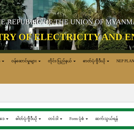
E REPUBLIC OF THE UNION OF MYAN
TRY OF ELECTRICITY AND 
ေ
ဝန်ဆောင်မှုများ
တိုင်း/ပြည်နယ်
ဓာတ်ပုံ/ဗွီဒီယို
NEP PLA
ဒေ
ဓါတ်ပုံ/ဗွီဒီယို
တင်ဒါ
Form ပုံစံ
ဆက်သွယ်ရန်