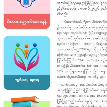
အဆင်ပြေချောမွေ့စွာဖြန့်ဖြူးပေးနိုင
ညှိနှိုင်းအစည်း အဝေးကို ၂၀၂၆ ခုနှစ်
ပါသည်။
ပြည်ထောင်စုဝန်ကြီးက နိုင်ငံအလိုက် စ
ဦးဆောင်မှု၊ သက်ဆိုင်ရာအဖွဲ့အစည်းမျာ
များသည် တည်ငြိမ်လာ ခဲ့ပြီး ဈေးနှု
သူသုံးသယ်ယူပို့ဆောင်ရေးအခန်းကဏ္ဍ
မည်ဖြစ်ကြောင်း၊ အများပြည်သူ
သဘာဝဓာတ်ငွေ့(CNG)များကို ၁ ကီလိုဂရ
ကြောင်း၊ ယင်းဈေးနှုန်းသည် နိုင်ငံတကာ
ဖြစ်ပါကြောင်း၊ CNG သုံး Taxi ယာဉ်မ
အနေဖြင့် နိုင်ငံတော်မှ စိုက်ထုတ်ပေ
YBS ယာဉ်များအနေဖြင့်လည်း အများပ
ဝန်ဆောင်မှုပေးနိုင်ရေး တာဝန်ရှိသူမ
ကူညီ ဝေမျှ ပညာရ
ဆက်လက်၍ စက်သုံးဆီသယ်ယူဖြန့်ဖြူး
အသုံးပြုနိုင်ပြီဖြစ်သဖြင့် စစ်ဆေး
များတွင် Auto Tank Gauging စနစ်တ
ဖြန့်ဖြူးသည့် စနစ်တစ်ခုလုံးအား Digita
လျော့ နည်းသွားမည် ဖြစ် ပါ ကြောင်