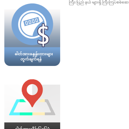
ကြီး/ပြည် နယ် များရှိ ကြီးကြပ်စစ်
ဓါတ်အားခနှုန်းထားများ
တွက်ချက်ရန်