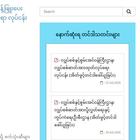
့်ဖြူးပေး
်ရာ လုပ်ငန်း
နောက်ဆုံးရ တင်ဒါသတင်းများ
- လျှပ်စစ်နှင့်စွမ်းအင်ဝန်ကြီးဌာန၊
လျှပ်စစ်ဓာတ်အားထုတ်လုပ်ရေး
လုပ်ငန်း (အိတ်ဖွင့်တင်ဒါခေါ်ယူခြင်း)
- 31-Jul-2026
- လျှပ်စစ်နှင့်စွမ်းအင်ဝန်ကြီးဌာန၊
လျှပ်စစ်ဓာတ်အားပို့လွှတ်ရေးနှင့်
ကွပ်ကဲရေးဦးစီးဌာန (အိတ်ဖွင့်တင်ဒါ
ခေါ်ယူခြင်း)
- 30-Jul-2026
ို့ စက်သုံးဆီများ