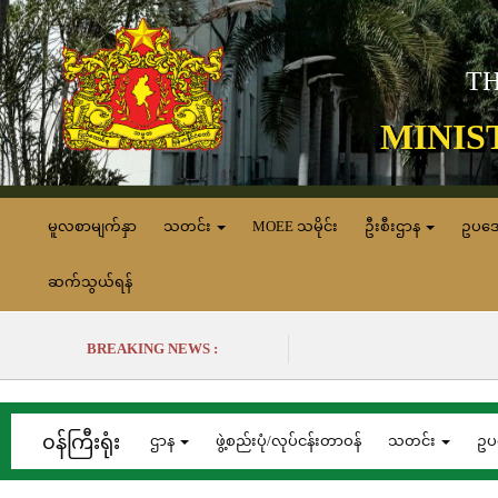
TH
MINIS
မူလစာမျက်နှာ
သတင်း
MOEE သမိုင်း
ဦးစီးဌာန
ဥပဒ
ဆက်သွယ်ရန်
BREAKING NEWS :
၀န်ကြီးရုံး
ဌာန
ဖွဲ့စည်းပုံ/လုပ်ငန်းတာဝန်
သတင်း
ဥပ