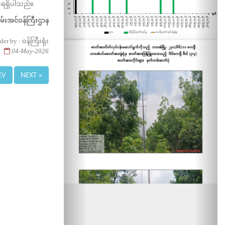
းရရှိပါသည်။
်စွမ်းအင်ဝန်ကြီးဌာန
der by : ဝန်ကြီးရုံး
04-May-2026
EV
NEXT »