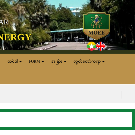
MAR
ENERGY
N
တင်ဒါ
FORM
အခြား
လွှတ်တော်ကဏ္ဍ
(၆.၈.၂၀၂၆) ရ