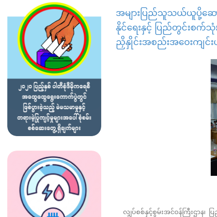
အများပြည်သူသယ်ယူပို့ဆောင်
နိုင်ရေးနှင့် ပြည်တွင်းစက်သ
ညှိနှိုင်းအစည်းအဝေးကျင်းပ
လျှပ်စစ်နှင့်စွမ်းအင်ဝန်ကြီးဌာန၊ ပ