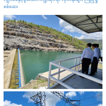
စစ်ဆေး