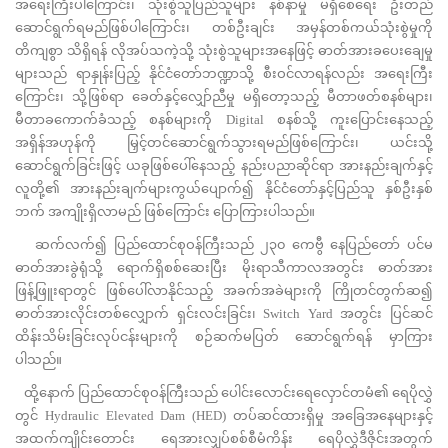
အရေးကြီးပါကြောင်း၊ သုံးစွဲသူပြည်သူများ နစ်နာမှု မရှိစေရေး ဦးတည်
ဆောင်ရွက်ရမည်ဖြစ်ပါကြောင်း၊ တစ်ဦးချင်း အမှန်တစ်ကယ်သုံးစွဲမှုကို
တိကျစွာ သိရှိရန် လိုအပ်သကဲ့သို့ သုံးစွဲသူများအနေဖြင့် ဓာတ်အားခပေးချေမှု
များသည် ရာနှုန်းပြည့် နိုင်ငံတော်ဘဏ္ဍာသို့ စီးဝင်လာရန်လည်း အရေးကြီး
ကြောင်း၊ သို့ဖြစ်ရာ ခေတ်နှင့်လျှော်ညီမှု မရှိတော့သည့် မီတာဖတ်စနစ်များ၊
မီတာခကောက်ခံသည့် စနစ်များကို Digital စနစ်သို့ ကူးပြောင်းနေသည့်
အရှိန်အဟုန်ကို မြှင့်တင်ဆောင်ရွက်သွားရမည်ဖြစ်ကြောင်း၊ ယင်းသို့
ဆောင်ရွက်ခြင်းဖြင့် ယခုဖြစ်ပေါ်နေသည့် နည်းပညာဆိုင်ရာ အားနည်းချက်နှင့်
လူတို့၏ အားနည်းချက်များကွယ်ပျောက်၍ နိုင်ငံတော်နှင့်ပြည်သူ နှစ်ဦးနှစ်
ဘက် အကျိုးရှိလာမည် ဖြစ်ကြောင်း ပြောကြားပါသည်။
ဆက်လက်၍ ပြည်ထောင်စုဝန်ကြီးသည် ၂၃၀ ကေဗွီ နေပြည်တော် ပင်မ
ဓာတ်အားခွဲရုံသို့ ရောက်ရှိစစ်ဆေးပြီး မိုးရာသီကာလအတွင်း ဓာတ်အား
ဖြန့်ဖြူးရာတွင် ဖြစ်ပေါ်လာနိုင်သည့် အခက်အခဲများကို ကြိုတင်တွက်ဆ၍
ဓာတ်အားလိုင်းတစ်လျှောက် ရှင်းလင်းခြင်း၊ Switch Yard အတွင်း ပြင်ဆင်
ထိန်းသိမ်းခြင်းလုပ်ငန်းများကို စဉ်ဆက်မပြတ် ဆောင်ရွက်ရန် မှာကြား
ပါသည်။
ထို့နောက် ပြည်ထောင်စုဝန်ကြီးသည် ပေါင်းလောင်းရေလှောင်တမံ၏ ရေပိုလွှဲ
တွင် Hydraulic Elevated Dam (HED) တပ်ဆင်ထားရှိမှု အခြေအနေများနှင့်
အထက်ကျိုင်းတောင်း ရေအားလျှပ်စစ်စီမံကိန်း ရေပိုလွှဲဒီဇိုင်းအတွက်