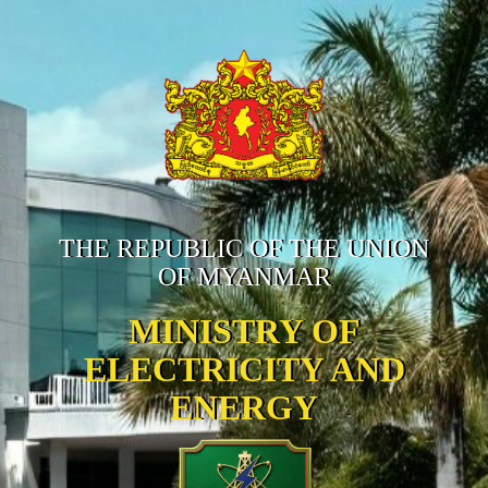
THE REPUBLIC OF THE UNION
OF MYANMAR
MINISTRY OF
ELECTRICITY AND
ENERGY