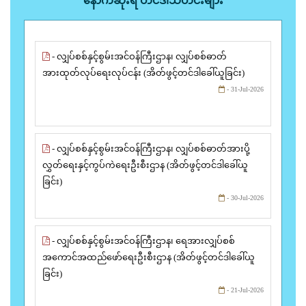
နောက်ဆုံးရ တင်ဒါသတင်းများ
- လျှပ်စစ်နှင့်စွမ်းအင်ဝန်ကြီးဌာန၊ လျှပ်စစ်ဓာတ်
အားထုတ်လုပ်ရေးလုပ်ငန်း (အိတ်ဖွင့်တင်ဒါခေါ်ယူခြင်း)
- 31-Jul-2026
- လျှပ်စစ်နှင့်စွမ်းအင်ဝန်ကြီးဌာန၊ လျှပ်စစ်ဓာတ်အားပို့
လွှတ်ရေးနှင့်ကွပ်ကဲရေးဦးစီးဌာန (အိတ်ဖွင့်တင်ဒါခေါ်ယူ
ခြင်း)
- 30-Jul-2026
- လျှပ်စစ်နှင့်စွမ်းအင်ဝန်ကြီးဌာန၊ ရေအားလျှပ်စစ်
အကောင်အထည်ဖော်ရေးဦးစီးဌာန (အိတ်ဖွင့်တင်ဒါခေါ်ယူ
ခြင်း)
- 21-Jul-2026