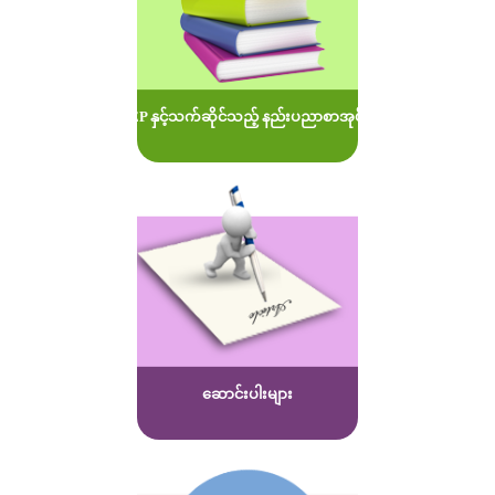
MOEP နှင့်သက်ဆိုင်သည့် နည်းပညာစာအုပ်များ
ဆောင်းပါးများ