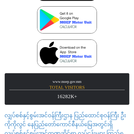
www.moep.gov.mm
TOTAL VISITORS
16282K+
လျှပ်စစ်နှင့်စွမ်းအင်ဝန်ကြီးဌာန ပြည်ထောင်စုဝန်ကြီး ဦး
ကိုကိုလွင် နေပြည်တော်ကောင်စီနယ်မြေအတွင်းရှိ
လျှပ်စစ်နှင့်စွမ်းအင်ကဏ္ဍဆိုင်ရာ လုပ်ငန်းများ ကြည့်ရှု