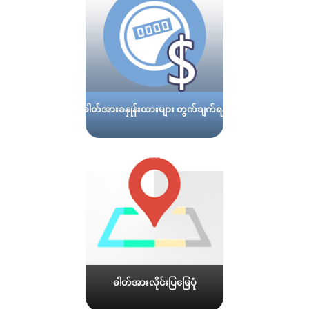
ဓါတ်အားခနှုန်းထားများ တွက်ချက်ရန်
ဓါတ်အားလိုင်းပြမြေပုံ