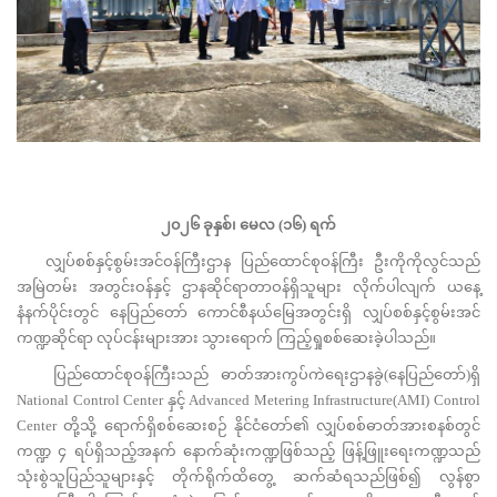
၂၀၂၆ ခုနှစ်၊ မေလ (၁၆) ရက်
လျှပ်စစ်နှင့်စွမ်းအင်ဝန်ကြီးဌာန ပြည်ထောင်စုဝန်ကြီး ဦးကိုကိုလွင်သည်
အမြဲတမ်း အတွင်းဝန်နှင့် ဌာနဆိုင်ရာတာဝန်ရှိသူများ လိုက်ပါလျက် ယနေ့
နံနက်ပိုင်းတွင် နေပြည်တော် ကောင်စီနယ်မြေအတွင်းရှိ လျှပ်စစ်နှင့်စွမ်းအင်
ကဏ္ဍဆိုင်ရာ လုပ်ငန်းများအား သွားရောက် ကြည့်ရှုစစ်ဆေးခဲ့ပါသည်။
ပြည်ထောင်စုဝန်ကြီးသည် ဓာတ်အားကွပ်ကဲရေးဌာနခွဲ(နေပြည်တော်)ရှိ
National Control Center နှင့် Advanced Metering Infrastructure(AMI) Control
Center တို့သို့ ရောက်ရှိစစ်ဆေးစဉ် နိုင်ငံတော်၏ လျှပ်စစ်ဓာတ်အားစနစ်တွင်
ကဏ္ဍ ၄ ရပ်ရှိသည့်အနက် နောက်ဆုံးကဏ္ဍဖြစ်သည့် ဖြန့်ဖြူးရေးကဏ္ဍသည်
သုံးစွဲသူပြည်သူများနှင့် တိုက်ရိုက်ထိတွေ့ ဆက်ဆံရသည်ဖြစ်၍ လွန်စွာ