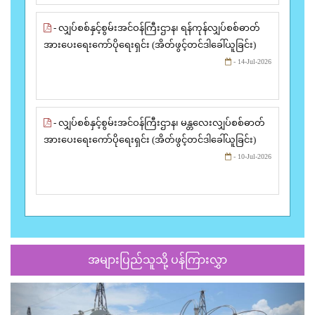
- လျှပ်စစ်နှင့်စွမ်းအင်ဝန်ကြီးဌာန၊ ရန်ကုန်လျှပ်စစ်ဓာတ်
အားပေးရေးကော်ပိုရေးရှင်း (အိတ်ဖွင့်တင်ဒါခေါ်ယူခြင်း)
- 14-Jul-2026
- လျှပ်စစ်နှင့်စွမ်းအင်ဝန်ကြီးဌာန၊ မန္တလေးလျှပ်စစ်ဓာတ်
အားပေးရေးကော်ပိုရေးရှင်း (အိတ်ဖွင့်တင်ဒါခေါ်ယူခြင်း)
- 10-Jul-2026
အများပြည်သူသို့ ပန်ကြားလွှာ
Previous
Next