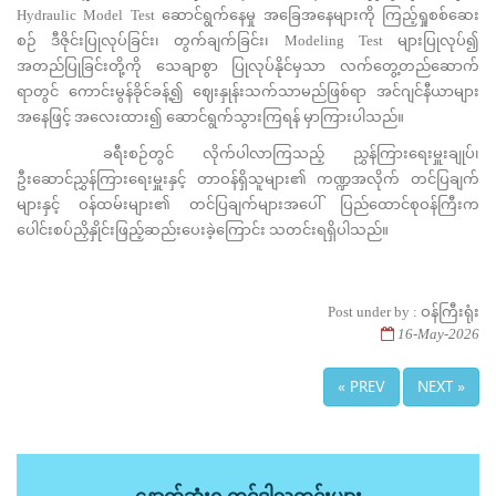
Hydraulic Model Test ဆောင်ရွက်နေမှု အခြေအနေများကို ကြည့်ရှုစစ်ဆေး
စဉ် ဒီဇိုင်းပြုလုပ်ခြင်း၊ တွက်ချက်ခြင်း၊ Modeling Test များပြုလုပ်၍
အတည်ပြုခြင်းတို့ကို သေချာစွာ ပြုလုပ်နိုင်မှသာ လက်တွေ့တည်ဆောက်
ရာတွင် ကောင်းမွန်ခိုင်ခန့်၍ ဈေးနှုန်းသက်သာမည်ဖြစ်ရာ အင်ဂျင်နီယာများ
အနေဖြင့် အလေးထား၍ ဆောင်ရွက်သွားကြရန် မှာကြားပါသည်။
ခရီးစဉ်တွင် လိုက်ပါလာကြသည့် ညွှန်ကြားရေးမှူးချုပ်၊
ဦးဆောင်ညွှန်ကြားရေးမှူးနှင့် တာဝန်ရှိသူများ၏ ကဏ္ဍအလိုက် တင်ပြချက်
များနှင့် ဝန်ထမ်းများ၏ တင်ပြချက်များအပေါ် ပြည်ထောင်စုဝန်ကြီးက
ပေါင်းစပ်ညှိနှိုင်းဖြည့်ဆည်းပေးခဲ့ကြောင်း သတင်းရရှိပါသည်။
Post under by : ဝန်ကြီးရုံး
16-May-2026
« PREV
NEXT »