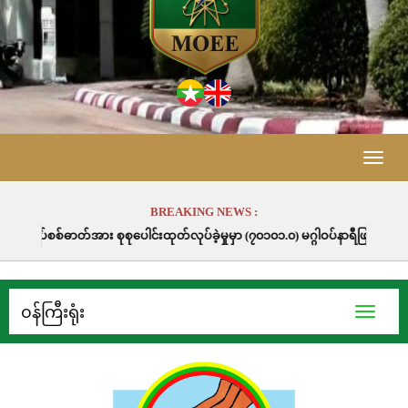
Toggle
naviga
BREAKING NEWS :
်းထုတ်လုပ်ခဲ့မှုမှာ (၇၀၁၀၁.၀) မဂ္ဂါဝပ်နာရီဖြစ်ပါသည်။
၀န်ကြီးရုံး
Toggle
navigati