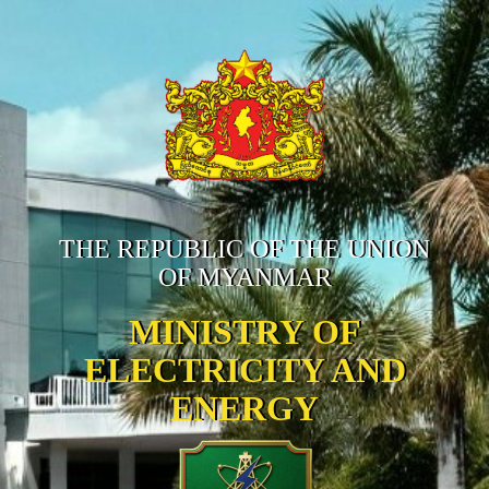
THE REPUBLIC OF THE UNION
OF MYANMAR
MINISTRY OF
ELECTRICITY AND
ENERGY