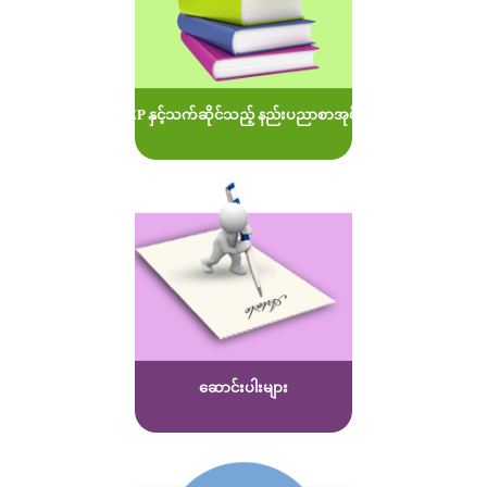
MOEP နှင့်သက်ဆိုင်သည့် နည်းပညာစာအုပ်များ
ဆောင်းပါးများ