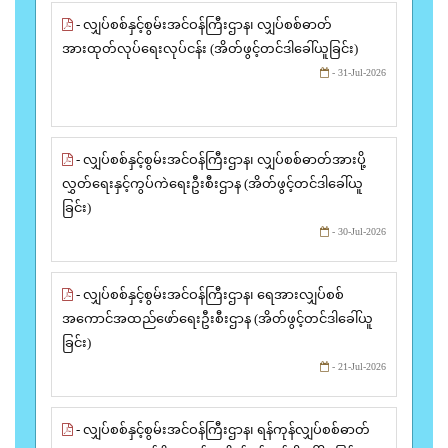
- လျှပ်စစ်နှင့်စွမ်းအင်ဝန်ကြီးဌာန၊ လျှပ်စစ်ဓာတ်
အားထုတ်လုပ်ရေးလုပ်ငန်း (အိတ်ဖွင့်တင်ဒါခေါ်ယူခြင်း)
- 31-Jul-2026
- လျှပ်စစ်နှင့်စွမ်းအင်ဝန်ကြီးဌာန၊ လျှပ်စစ်ဓာတ်အားပို့
လွှတ်ရေးနှင့်ကွပ်ကဲရေးဦးစီးဌာန (အိတ်ဖွင့်တင်ဒါခေါ်ယူ
ခြင်း)
- 30-Jul-2026
- လျှပ်စစ်နှင့်စွမ်းအင်ဝန်ကြီးဌာန၊ ရေအားလျှပ်စစ်
အကောင်အထည်ဖော်ရေးဦးစီးဌာန (အိတ်ဖွင့်တင်ဒါခေါ်ယူ
ခြင်း)
- 21-Jul-2026
- လျှပ်စစ်နှင့်စွမ်းအင်ဝန်ကြီးဌာန၊ ရန်ကုန်လျှပ်စစ်ဓာတ်