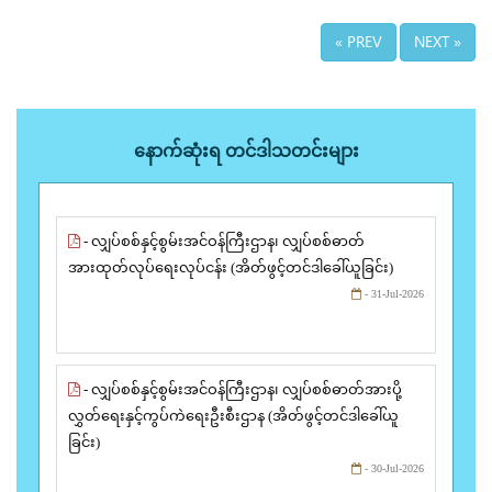
« PREV
NEXT »
နောက်ဆုံးရ တင်ဒါသတင်းများ
- လျှပ်စစ်နှင့်စွမ်းအင်ဝန်ကြီးဌာန၊ လျှပ်စစ်ဓာတ်
အားထုတ်လုပ်ရေးလုပ်ငန်း (အိတ်ဖွင့်တင်ဒါခေါ်ယူခြင်း)
- 31-Jul-2026
- လျှပ်စစ်နှင့်စွမ်းအင်ဝန်ကြီးဌာန၊ လျှပ်စစ်ဓာတ်အားပို့
လွှတ်ရေးနှင့်ကွပ်ကဲရေးဦးစီးဌာန (အိတ်ဖွင့်တင်ဒါခေါ်ယူ
ခြင်း)
- 30-Jul-2026