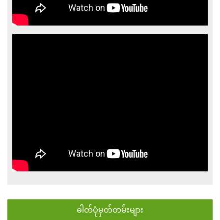
ဓါတ်ပုံမှတ်တမ်းများ