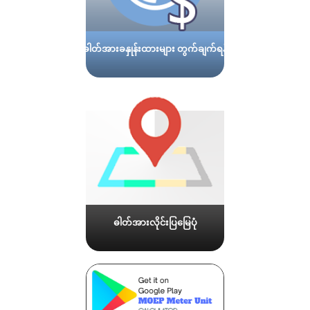
ဓါတ်အားခနှုန်းထားများ တွက်ချက်ရန်
ဓါတ်အားလိုင်းပြမြေပုံ