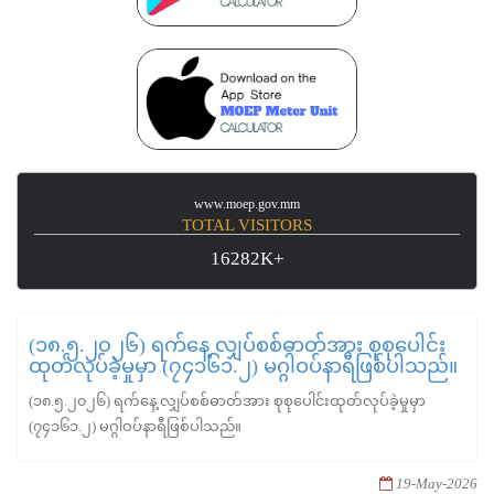
www.moep.gov.mm
TOTAL VISITORS
16282K+
(၁၈.၅.၂၀၂၆) ရက်နေ့ လျှပ်စစ်ဓာတ်အား စုစုပေါင်း
ထုတ်လုပ်ခဲ့မှုမှာ (၇၄၁၆၁.၂) မဂ္ဂါဝပ်နာရီဖြစ်ပါသည်။
(၁၈.၅.၂၀၂၆) ရက်နေ့ လျှပ်စစ်ဓာတ်အား စုစုပေါင်းထုတ်လုပ်ခဲ့မှုမှာ
(၇၄၁၆၁.၂) မဂ္ဂါဝပ်နာရီဖြစ်ပါသည်။
19-May-2026