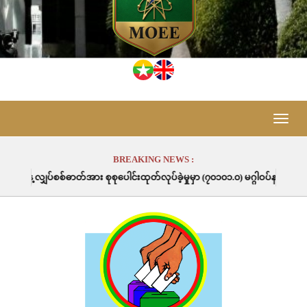
Toggle
naviga
BREAKING NEWS :
 စုစုပေါင်းထုတ်လုပ်ခဲ့မှုမှာ (၇၀၁၀၁.၀) မဂ္ဂါဝပ်နာရီဖြစ်ပါသည်။