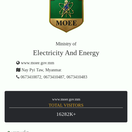
Ministry of
Electricity And Energy
www.moee.gov.mm
Nay Pyi Taw, Myanmar.
0673410072, 0673410487, 0673410483
www.moee.gov.mm
TOTAL VISITORS
16282K+