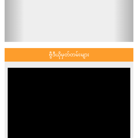
ဗွီဒီယိုမှတ်တမ်းများ