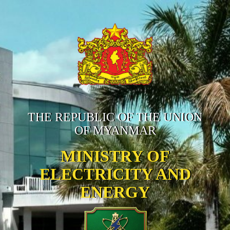
THE REPUBLIC OF THE UNION
OF MYANMAR
MINISTRY OF
ELECTRICITY AND
ENERGY