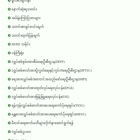
မူလစာမျက်နှာ
နောက်ဆုံးရသတင်း
အမိန့်ကြော်ငြာစာများ
သတင်းစာရှင်းလင်းချက်
သတင်းထုတ်ပြန်ချက်
MOEE သမိုင်း
ဝန်ကြီးရုံး
လျှပ်စစ်စွမ်းအားစီမံရေးဦးစီးဌာန(DEPP)
လျှပ်စစ်ဓာတ်အားပို့လွှတ်ရေးနှင့်ကွပ်ကဲရေးဦးစီးဌာန(DPTSC)
ရေအားလျှပ်စစ်အကောင်အထည်ဖော်ရေးဦးစီးဌာန(DHPI)
လျှပ်စစ်ဓာတ်အားထုတ်လုပ်ရေးလုပ်ငန်း(EPGE)
လျှပ်စစ်ဓာတ်အားဖြန့်ဖြူးရေးလုပ်ငန်း(ESE)
ရန်ကုန်လျှပ်စစ်ဓာတ်အားပေးရေးကော်ပိုရေးရှင်း(YESC)
မန္တလေးလျှပ်စစ်ဓာတ်အားပေးရေးကော်ပိုရေးရှင်း(MESC)
မီးလင်းရေးကော်မတီများလိုက်နာဆောင်ရွက်ရန်
လျှပ်စစ်ဥပဒေ