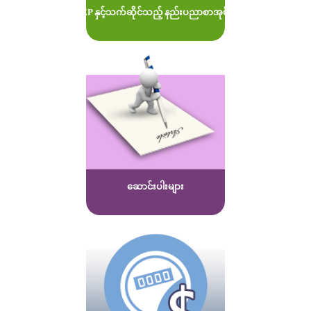
MOEP နှင့်သက်ဆိုင်သည့် နည်းပညာစာအုပ်များ
ဆောင်းပါးများ