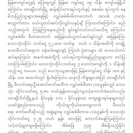
မြန်မာကျပ်ငွေနှင့် ပြောရလျှင် မြန်မာ ကျပ်ငွေ ၁၉ သိန်း ကျော်ခန့်ရှိပါ
ကြောင်း၊ တာချီလတ်မြို့ ဆန်ဆိုင်း(က)ရပ်ကွက်နှင့် စေခမ်း ရပ်ကွက် နေ
မိဘပြည်သူများအနေဖြင့် လျှပ်စစ်မီးမီတာဘောက် အသစ် (၁)လုံး
လျှောက်ထား ဝယ်ယူတပ်ဆင်လိုလျှင်လနှင့်ချီ ကြာတတ်ကြောင်း၊ မည်
သည့်အတွက် ကြန့်ကြာနေသည်ကို ရှင်းရှင်းလင်းလင်းမသိရ ကြောင်း၊
လျှပ်စစ်မီး မီတာဘောက် အမြန်ဝယ်ယူတပ်ဆင်ချင်လျှင် အမြန်ကြေး
ဒေသသုံးထိုင်း ဘတ်ငွေ ၇၂,၀၀၀ ဘတ်မှ ဘတ် ၁ သိန်းအထိကို တချို့
သောမီးလင်းရေးက ဝန်ထမ်းများနှင့် ကြားခံ ပွဲစားများ ထံ ပေးဝယ်တပ်
ဆင်ရကြောင်း အခက်အခဲတို့ကို ယင်းရပ်ကွက်နေပြည်သူများက တင်ပြ
လာကြပါကြောင်း၊ ဒေသသုံးထိုင်းဘတ်ငွေ ၇ သောင်းကျော်ကို ၁ သိန်းဆို
သည့် ငွေ Amount သည် ယေဘုယျအားဖြင့် မြန်မာကျပ်ငွေ သိန်း ၁၀၀ နှင့်
သိန်း ၁၀၀ အထက်တွင် ရှိပါကြောင်း၊ ယခုလို ကိစ္စများအပြင် တာချီလိတ်
မြို့ မီးလင်းရေးဦးဆောင်ကော်မတီက လျှပ်စစ်မီတာ (၁)ယူနစ်လျှင် ဒေသ
သုံး ထိုင်းဘတ်ငွေ ၅.၈၀ ဘတ်နှုန်းထားနှင့်ကျသင့်ကောက်ခံသော်လည်း
တာချီလိတ်မြို့နယ် မိုင်းဖုန်း (က) ၊ မိုင်းဖုန်း(ခ) ကျေးရွာအုပ်စုများတွင်
ယခင်ဖွဲ့စည်းထားသည့် ကိုယ်ထူကိုယ်ထကျေးလက် မီးလင်း
ရေး ကော်မတီဆိုသည့် အဖွဲ့များမှ လျှပ်စစ်မီတာခ (၁)ယူနစ်ကို ဒေသသုံး
ထိုင်းဘတ်ငွေ ၇.၂၅ ဘတ် နှုန်း ထားဖြင့် ကောက်ခံနေကြကြောင်း၊
သင့်တင့်မျှတမှုမရှိကြောင်း၊ အိမ်ခြေ ၇၃၉ အိမ်ရှိသည့်မိုင်း
ဖုန်း(ခ) ကျေးရွာအုပ်စု၊ ဝေလေတန်ကျေးရွာတွင် တစ်အိမ်ထောင်ကို