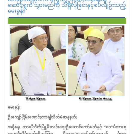
ဆောင်ရွက် သွားမည်ကို သိရှိလိုခြင်းနှင့်စပ်လျဉ်းသည့်
မေးခွန်း
မေးခွန်း
ဦးကျော်ငြိမ်းအောင်
(
တာချီလိတ်မဲဆန္ဒနယ်
)
အစိုးရ၊ တာချီလိတ်မြို့မီးလင်းရေးဦးဆောင်ကော်မတီနှင့်
“
ဝေ
”
မိသားစု
ကုမ္ပဏီလီမိတက်တို့အကြား
မီတာခ
(
၁
)
ယူနစ်နှုန်းထားနှင့် မီတာ