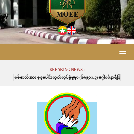
Toggle
naviga
BREAKING NEWS :
ါင်းထုတ်လုပ်ခဲ့မှုမှာ (၆၈၉၁၁.၃) မဂ္ဂါဝပ်နာရီဖြစ်ပါသည်။