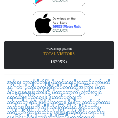
www.moep.gov.mm
TOTAL VISITORS
16295K+
အစိုးရ၊ တာချီလိတ်မြို့မီးလင်းရေးဦးဆောင်ကော်မတီ
နှင့် “ဝေ”မိသားစုကုမ္ပဏီလီမိတက်တို့အကြား မီတာ
ခ(၁)ယူနစ်နှုန်းထားနှင့် မီတာဘောက် (၁)လုံးလျှင်
ရောင်းချရမည့်ဈေးနှုန်းသတ်မှတ်ချက်
သဘောတူ စာချုပ်ရှိပါသလား၊ ရှိပါက သတ်မှတ်ထား
သည့်ဈေးနှုန်းကို သိရှိလိုကြောင်းနှင့် နိုင်ငံတော်မှ
သတ်မှတ် ထားသည့်ဈေးနှုန်းများအတိုင်း ရောင်းချ
ပေးခြင်းမရှိခဲ့ပါက မည်သို့ကြပ်မတ်အရေးယူ