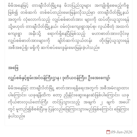
မိမိအနေဖြင့် တာချီလိတ်မြို့နေ မိဘပြည်သူများ အကျိုးရှိစေမည့်ကိစ္စ
ဖြစ်၍ တစ်ဆက် တစ်စပ်တည်းမေးမြန်းလိုသည်မှာ တာချီလိတ်မြို့နယ်
အတွက် လုံလောက်သည့် လျှပ်စစ်ဓာတ်အား များကို ထပ်တိုးယူသွားရန်
သို့မဟုတ် တာချီလိတ်မြို့နယ်၊ ဝမ်လုံးကျေးရွာအုပ်စု၊ လွယ်စီတုံ အထက်
ကျေးရွာ အနီးသို့ ရောက်ရှိနေပြီဖြစ်သည့် မဟာဓာတ်အားလိုင်းမှ
လျှပ်စစ်ဓာတ်အားများကို ချိတ်ဆက်သွယ်တန်း တိုးမြှင့်ယူသွားရန်
အစီအစဉ်ရှိ၊ မရှိကို ဆက်စပ်မေးခွန်းမေးမြန်းခဲ့ပါသည်။
အဖြေ
လျှပ်စစ်နှင့်စွမ်းအင်ဝန်ကြီးဌာန ၊ ဒုတိယဝန်ကြီး၊ ဦးအေးကျော်
မိမိအနေဖြင့် တာချီလိတ်မြို့ ဓာတ်အားရရှိရေးအတွက် အစီအမံလျာထား
ပါကြောင်း၊ ယခုချိန်ထိက တော့ ညှိနှိုင်းဆွေးနွေးဆဲဖြစ်ပါကြောင်း၊ ယခု
ကိုယ်စားလှယ်တော်ကြီး တင်ပြသွားသည့် အချက် ၂ ချက် အပေါ်
တွင် မူတည်၍စိစစ်ပြီးမှ ပြန်လည်ဖြေကြားသွားမည်ဖြစ်ကြောင်း ဖြေကြား
ခဲ့ပါသည်။
09-Jun-2026