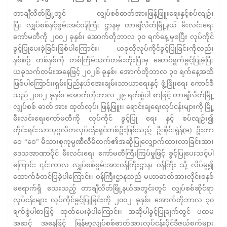
တာချီလိတ်မြို့တွင် လျှပ်စစ်ဓာတ်အားဖြန့်ဖြူးရေးနှင့်စပ်လျဉ်း
ပြီး လျှပ်စစ်နှင့်စွမ်းအင်ဝန်ကြီး ဌာနမှ တာချီလိတ်မြို့နယ် မီးလင်းရေး
ကော်မတီကို ၂၀၀၂ ခုနှစ်၊ အောက်တိုဘာလ ၃၀ ရက်နေ့ မှစပြီး လုပ်ကိုင်
ခွင့်ပြုပေးခဲ့ခြင်းဖြစ်ပါကြောင်း၊ ယခုလိုလုပ်ကိုင်ခွင့်ပြုခြင်းကိုလည်း
နှစ်စဉ် တစ်နှစ်ကို တစ်ကြိမ်သက်တမ်းတိုးပြီးမှ ဆောင်ရွက်ခွင့်ပြုခဲ့ပြီး
ယခုသက်တမ်းအနေဖြင့် ၂၀၂၆ ခုနှစ်၊ အောက်တိုဘာလ ၃၀ ရက်နေ့အထိ
ဖြစ်ပါကြောင်း၊ရှမ်းပြည်နယ်အေးချမ်းသာယာရေးနှင့် ဖွံ့ဖြိုးရေး ကောင်စီ
သည် ၂၀၀၂ ခုနှစ်၊ အောက်တိုဘာလ ၂၉ ရက်စွဲပါ စာဖြင့် တာချီလိတ်မြို့
လျှပ်စစ် ဓာတ် အား ထုတ်လုပ်၊ ဖြန့်ဖြူး၊ ရောင်းချရေးလုပ်ငန်းများကို မြို့
မီးလင်းရေးကော်မတီကို လုပ်ကိုင် ခွင့်ပြု ရေး နှင့် စပ်လျဉ်း၍
တိုင်းရင်းသားပုဂ္ဂလိကလုပ်ငန်းရှင်တစ်ဦးဖြစ်သည့် ဦးစိုင်းရှဲန်(ခ) ဦးတာ
ဝေ “ဝေ” မိသားစုကုမ္ပဏီလီမိတက်၏အဆိုပြုလျှောက်ထားလာခြင်းအား
ဒေသအာဏာပိုင် မီးလင်းရေး ကော်မတီကြီးကြပ်မှုဖြင့် ခွင့်ပြုပေးသင့်ပါ
ကြောင်း ၎င်းကာလ လျှပ်စစ်စွမ်းအားဝန်ကြီးဌာန၊ ဝန်ကြီး သို့ လိပ်မူ၍
ထောက်ခံတင်ပြခဲ့ပါကြောင်း၊ ဝန်ကြီးဌာနသည် မဟာဓာတ်အားလိုင်းစနစ်
မရောက်ရှိ သေးသည့် တာချီလိတ်မြို့နယ်အတွင်းတွင် လျှပ်စစ်ဆိုင်ရာ
လုပ်ငန်းများ လုပ်ကိုင်ခွင့်ပြုခြင်းကို ၂၀၀၂ ခုနှစ်၊ အောက်တိုဘာလ ၃၀
ရက်စွဲပါစာဖြင့် ထုတ်ပေးခဲ့ပါကြောင်း၊ အဆိုပါခွင့်ပြုချက်တွင် ပထမ
အဆင့် အနေဖြင့် မြန်မာ့လျှပ်စစ်ဓာတ်အားလုပ်ငန်းပိုင်ဒီဇယ်စက်များ