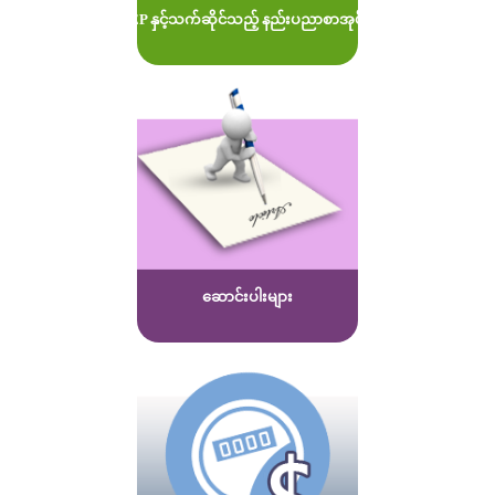
MOEP နှင့်သက်ဆိုင်သည့် နည်းပညာစာအုပ်များ
ဆောင်းပါးများ