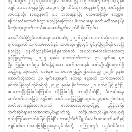
ရန် အတွက် ၂၀၂၆ ခုနှစ်၊ ဧပြီလ၊ မေလ၊ ဇွန်လ ၃ လအတွက်ကို (၁)ယူနစ်
လျှင် ၀.၁ ဘတ်နှုန်းဖြင့် လျော့ကျပြီး၊ အိမ်သုံး (၁)ယူနစ်ကို ၅.၇ ဘတ်နှုန်း၊
လုပ်ငန်းသုံး (၁)ယူနစ်ကို ၇.၁ ဘတ်နှုန်းဖြင့် ပထမအကြိမ် လျှော့ချ
ပြောင်းလဲကောက်ခံသွားမည်ဖြစ်ကြောင်း မီးလင်းရေး ကော်မတီကနေပြီး
မီးသုံးသူများကို အသိပေးဆောင်ရွက်လျက်ရှိပါကြောင်း။
တာချီလိတ်မြို့မီးလင်းရေးကော်မတီမှ ၂၀၂၆ ခုနှစ်၊ အောက်တိုဘာလ ၃၀
ရက်နေ့အထိ သက်တမ်းတစ်နှစ် ထပ်မံတိုးမြှင့်လုပ်ကိုင်ခွင့်ပြုပါရန် တင်ပြ
ခဲ့သဖြင့် ဝန်ကြီးဌာနစီမံခန့်ခွဲမှုကော်မတီ အစည်းအဝေး၏သဘောတူ
ခွင့်ပြုချက်အရ ၂၀၂၅ ခုနှစ်၊ အောက်တိုဘာလ ၃၁ ရက်နေ့ မှစ
ပြီး ပြည်ထောင်စုမှ စီမံခန့်ခွဲသော ဓာတ်အားစနစ် တစ်မျိုးမျိုးရောက်ရှိ
သည့်နေ့ သို့မဟုတ် တစ်နှစ် သက်တမ်းပြည့်မြောက်သည့် ၂၀၂၆ ခုနှစ်၊
အောက်တိုဘာလ ၃၀ ရက်နေ့အနက် စောရာ နေ့အထိ သက်တမ်းတစ်
နှစ်တိုးမြှင့်လုပ်ကိုင်ခွင့်ကို ၂၀၂၅ ခုနှစ်၊ နိုဝင်ဘာလ ၂၁ ရက်စွဲဖြင့် ခွင့်ပြု
ပေးထားပြီးဖြစ်ပါကြောင်း၊ သို့ဖြစ်ပါ၍ တာချီလိတ်မြို့ မီးလင်းရေး
ကော်မတီအနေဖြင့် လျှပ်စစ် ဓာတ်အားဖြန့်ဖြူးရောင်းချခွင့်စာချုပ်ပါအရ
ဓာတ်အားခနှုန်းထားများကို ဓာတ်အားသုံးစွဲသူတို့နှင့် ညှိနှိုင်းပြီး
သက်ဆိုင်ရာဒေသအာဏာပိုင်များထံသို့ တင်ပြအတည်ပြုချက်ရယူ၍
စည်းကြပ်ကောက်ခံခြင်းဖြစ်ပြီး တာချီလိတ်မြို့ မီးလင်းရေးကော်မတီနှင့်
လျှပ်စစ်ဓာတ်အားဖြန့်ဖြူးရေးလုပ်ငန်းတို့ အကြားတွင် လျှပ်စစ်မီတာ