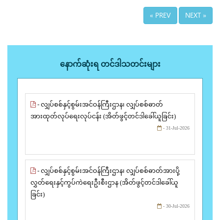
« PREV
NEXT »
နောက်ဆုံးရ တင်ဒါသတင်းများ
- လျှပ်စစ်နှင့်စွမ်းအင်ဝန်ကြီးဌာန၊ လျှပ်စစ်ဓာတ်
အားထုတ်လုပ်ရေးလုပ်ငန်း (အိတ်ဖွင့်တင်ဒါခေါ်ယူခြင်း)
- 31-Jul-2026
- လျှပ်စစ်နှင့်စွမ်းအင်ဝန်ကြီးဌာန၊ လျှပ်စစ်ဓာတ်အားပို့
လွှတ်ရေးနှင့်ကွပ်ကဲရေးဦးစီးဌာန (အိတ်ဖွင့်တင်ဒါခေါ်ယူ
ခြင်း)
- 30-Jul-2026