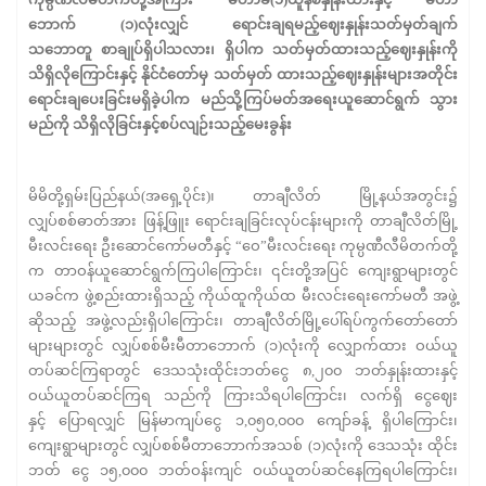
ဘောက်
(
၁
)
လုံးလျှင် ရောင်းချရမည့်ဈေးနှုန်းသတ်မှတ်ချက်
သဘောတူ
စာချုပ်ရှိပါသလား၊ ရှိပါက သတ်မှတ်ထားသည့်ဈေးနှုန်းကို
သိရှိလိုကြောင်းနှင့် နိုင်ငံတော်မှ သတ်မှတ် ထားသည့်ဈေးနှုန်းများအတိုင်း
ရောင်းချပေးခြင်းမရှိခဲ့ပါက မည်သို့ကြပ်မတ်အရေးယူဆောင်ရွက် သွား
မည်ကို သိရှိလိုခြင်းနှင့်စပ်လျဉ်းသည့်မေးခွန်း
မိမိတို့ရှမ်းပြည်နယ်(အရှေ့ပိုင်း)၊ တာချီလိတ် မြို့နယ်အတွင်း၌
လျှပ်စစ်ဓာတ်အား ဖြန့်ဖြူး ရောင်းချခြင်းလုပ်ငန်းများကို တာချီလိတ်မြို့
မီးလင်းရေး ဦးဆောင်ကော်မတီနှင့် “ဝေ”မီးလင်းရေး ကုမ္ပဏီလီမိတက်တို့
က တာဝန်ယူဆောင်ရွက်ကြပါကြောင်း၊ ၎င်းတို့အပြင် ကျေးရွာများတွင်
ယခင်က ဖွဲ့စည်းထားရှိသည့် ကိုယ်ထူကိုယ်ထ မီးလင်းရေးကော်မတီ အဖွဲ့
ဆိုသည့် အဖွဲ့လည်းရှိပါကြောင်း၊ တာချီလိတ်မြို့ပေါ်ရပ်ကွက်တော်တော်
များများတွင် လျှပ်စစ်မီးမီတာဘောက် (၁)လုံးကို လျှောက်ထား ဝယ်ယူ
တပ်ဆင်ကြရာတွင် ဒေသသုံးထိုင်းဘတ်ငွေ ၈,၂၀၀ ဘတ်နှုန်းထားနှင့်
ဝယ်ယူတပ်ဆင်ကြရ သည်ကို ကြားသိရပါကြောင်း၊ လက်ရှိ ငွေဈေး
နှင့် ပြောရလျှင် မြန်မာကျပ်ငွေ ၁,၀၅၀,၀၀၀ ကျော်ခန့် ရှိပါကြောင်း၊
ကျေးရွာများတွင် လျှပ်စစ်မီတာဘောက်အသစ် (၁)လုံးကို ဒေသသုံး ထိုင်း
ဘတ် ငွေ ၁၅,၀၀၀ ဘတ်ဝန်းကျင် ဝယ်ယူတပ်ဆင်နေကြရပါကြောင်း၊