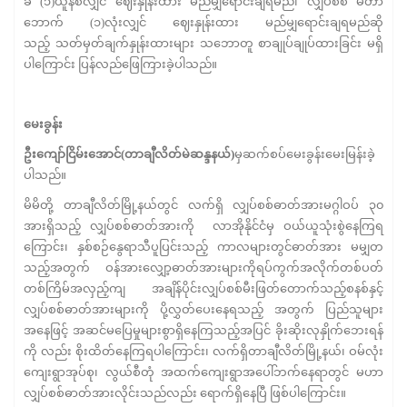
ခ (၁)ယူနစ်လျှင် ဈေးနှုန်းထား မည်မျှရောင်းချရမည်၊ လျှပ်စစ် မီတာ
ဘောက် (၁)လုံးလျှင် ဈေးနှုန်းထား မည်မျှရောင်းချရမည်ဆို
သည့် သတ်မှတ်ချက်နှုန်းထားများ သဘောတူ စာချုပ်ချုပ်ထားခြင်း မရှိ
ပါကြောင်း ပြန်လည်ဖြေကြားခဲ့ပါသည်။
မေးခွန်း
ဦးကျော်ငြိမ်းအောင်
(
တာချီလိတ်မဲဆန္ဒနယ်
)
မှဆက်စပ်မေးခွန်းမေးမြန်းခဲ့
ပါသည်။
မိမိတို့ တာချီလိတ်မြို့နယ်တွင် လက်ရှိ လျှပ်စစ်ဓာတ်အားမဂ္ဂါဝပ် ၃၀
အားရှိသည့် လျှပ်စစ်ဓာတ်အားကို လာအိုနိုင်ငံမှ ဝယ်ယူသုံးစွဲနေကြရ
ကြောင်း၊ နှစ်စဉ်နွေရာသီပူပြင်းသည့် ကာလများတွင်ဓာတ်အား မမျှတ
သည့်အတွက် ဝန်အားလျှော့ဓာတ်အားများကိုရပ်ကွက်အလိုက်တစ်ပတ်
တစ်ကြိမ်အလှည့်ကျ အချိန်ပိုင်းလျှပ်စစ်မီးဖြတ်တောက်သည့်စနစ်နှင့်
လျှပ်စစ်ဓာတ်အားများကို ပို့လွှတ်ပေးနေရသည့် အတွက် ပြည်သူများ
အနေဖြင့် အဆင်မပြေမှုများစွာရှိနေကြသည့်အပြင် ခိုးဆိုးလုနှိုက်ဘေးရန်
ကို လည်း စိုးထိတ်နေကြရပါကြောင်း၊ လက်ရှိတာချီလိတ်မြို့နယ်၊ ဝမ်လုံး
ကျေးရွာအုပ်စု၊ လွယ်စီတုံ အထက်ကျေးရွာအပေါ်ဘက်နေရာတွင် မဟာ
လျှပ်စစ်ဓာတ်အားလိုင်းသည်လည်း ရောက်ရှိနေပြီ ဖြစ်ပါကြောင်း။