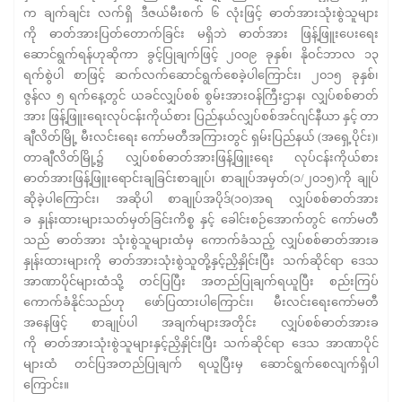
က ချက်ချင်း လက်ရှိ ဒီဇယ်မီးစက် ၆ လုံးဖြင့် ဓာတ်အားသုံးစွဲသူများ
ကို ဓာတ်အားပြတ်တောက်ခြင်း မရှိဘဲ ဓာတ်အား ဖြန့်ဖြူးပေးရေး
ဆောင်ရွက်ရန်ဟုဆိုကာ ခွင့်ပြုချက်ဖြင့် ၂၀၀၉ ခုနှစ်၊ နိုဝင်ဘာလ ၁၃
ရက်စွဲပါ စာဖြင့် ဆက်လက်ဆောင်ရွက်စေခဲ့ပါကြောင်း၊ ၂၀၁၅ ခုနှစ်၊
ဇွန်လ ၅ ရက်နေ့တွင် ယခင်လျှပ်စစ် စွမ်းအားဝန်ကြီးဌာန၊ လျှပ်စစ်ဓာတ်
အား ဖြန့်ဖြူးရေးလုပ်ငန်းကိုယ်စား ပြည်နယ်လျှပ်စစ်အင်ဂျင်နီယာ နှင့် တာ
ချီလိတ်မြို့ မီးလင်းရေး ကော်မတီအကြားတွင် ရှမ်းပြည်နယ် (အရှေ့ပိုင်း)၊
တာချီလိတ်မြို့၌ လျှပ်စစ်ဓာတ်အားဖြန့်ဖြူးရေး လုပ်ငန်းကိုယ်စား
ဓာတ်အားဖြန့်ဖြူးရောင်းချခြင်းစာချုပ်၊ စာချုပ်အမှတ်(၁/၂၀၁၅)ကို ချုပ်
ဆိုခဲ့ပါကြောင်း၊ အဆိုပါ စာချုပ်အပိုဒ်(၁၀)အရ လျှပ်စစ်ဓာတ်အား
ခ နှုန်းထားများသတ်မှတ်ခြင်းကိစ္စ နှင့် ခေါင်းစဉ်အောက်တွင် ကော်မတီ
သည် ဓာတ်အား သုံးစွဲသူများထံမှ ကောက်ခံသည့် လျှပ်စစ်ဓာတ်အားခ
နှုန်းထားများကို ဓာတ်အားသုံးစွဲသူတို့နှင့်ညှိနှိုင်းပြီး သက်ဆိုင်ရာ ဒေသ
အာဏာပိုင်များထံသို့ တင်ပြပြီး အတည်ပြုချက်ရယူပြီး စည်းကြပ်
ကောက်ခံနိုင်သည်ဟု ဖော်ပြထားပါကြောင်း၊ မီးလင်းရေးကော်မတီ
အနေဖြင့် စာချုပ်ပါ အချက်များအတိုင်း လျှပ်စစ်ဓာတ်အားခ
ကို ဓာတ်အားသုံးစွဲသူများနှင့်ညှိနှိုင်းပြီး သက်ဆိုင်ရာ ဒေသ အာဏာပိုင်
များထံ တင်ပြအတည်ပြုချက် ရယူပြီးမှ ဆောင်ရွက်စေလျက်ရှိပါ
ကြောင်း။