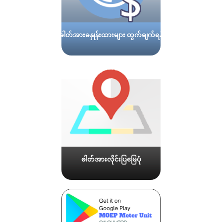
ဓါတ်အားခနှုန်းထားများ တွက်ချက်ရန်
ဓါတ်အားလိုင်းပြမြေပုံ