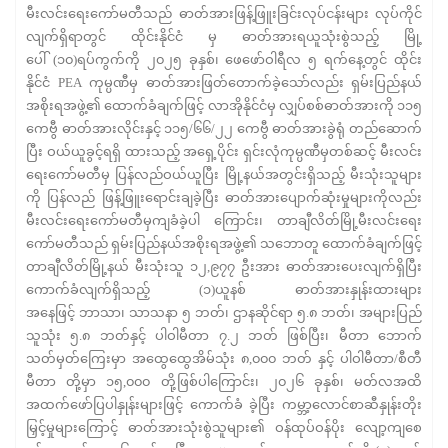
မီးလင်းရေးကော်မတီသည် ဓာတ်အားဖြန့်ဖြူးခြင်းလုပ်ငန်းများ လုပ်ကိုင်
လျက်ရှိရာတွင် ထိုင်းနိုင်ငံ မှ ဓာတ်အားရယူသုံးစွဲသည့် မြို့
ပေါ် (၁၀)ရပ်ကွက်ကို ၂၀၂၅ ခုနှစ်၊ ဖေဖော်ဝါရီလ ၅ ရက်နေ့တွင် ထိုင်း
နိုင်ငံ PEA ကုမ္ပဏီမှ ဓာတ်အားဖြတ်တောက်ခဲ့သော်လည်း ရှမ်းပြည်နယ်
အစိုးရအဖွဲ့၏ ထောက်ခံချက်ဖြင့် လာအိုနိုင်ငံမှ လျှပ်စစ်ဓာတ်အားကို ၁၁၅
ကေဗွီ ဓာတ်အားလိုင်းနှင့် ၁၁၅/၆၆/၂၂ ကေဗွီ ဓာတ်အားခွဲရုံ တည်ဆောက်
ပြီး ဝယ်ယူခွင့်ရရှိ ထားသည့် အရှေ့ပိုင်း ရှင်းလုံကုမ္ပဏီမှတစ်ဆင့် မီးလင်း
ရေးကော်မတီမှ ပြန်လည်ဝယ်ယူပြီး မြို့နယ်အတွင်းရှိသည့် မီးသုံးသူများ
ကို ပြန်လည် ဖြန့်ဖြူးရောင်းချခဲ့ပြီး ဓာတ်အားပျောက်ဆုံးမှုများကိုလည်း
မီးလင်းရေးကော်မတီမှကျခံခဲ့ပါ ကြောင်း၊ တာချီလိတ်မြို့မီးလင်းရေး
ကော်မတီသည် ရှမ်းပြည်နယ်အစိုးရအဖွဲ့၏ သဘောတူ ထောက်ခံချက်ဖြင့်
တာချီလိတ်မြို့နယ် မီးသုံးသူ ၁၂,၉၇၇ ဦးအား ဓာတ်အားပေးလျက်ရှိပြီး
ကောက်ခံလျက်ရှိသည့် (၁)ယူနစ် ဓာတ်အားနှုန်းထားများ
အနေဖြင့် ဘာသာ၊ သာသနာ ၅ ဘတ်၊ ဌာနဆိုင်ရာ ၅.၈ ဘတ်၊ အများပြည်
သူသုံး ၅.၈ ဘတ်နှင့် ပါဝါမီတာ ၇.၂ ဘတ် ဖြစ်ပြီး၊ မီတာ ဘောက်
သတ်မှတ်ကြေးမှာ အထွေထွေအိမ်သုံး ၈,၀၀၀ ဘတ် နှင့် ပါဝါမီတာ/စီတီ
မီတာ တို့မှာ ၁၅,၀၀၀ တို့ဖြစ်ပါကြောင်း၊ ၂၀၂၆ ခုနှစ်၊ မတ်လအထိ
အထက်ဖော်ပြပါနှုန်းများဖြင့် ကောက်ခံ ခဲ့ပြီး ကမ္ဘာ့လောင်စာဆီနှုန်းတိုး
မြှင့်မှုများကြောင့် ဓာတ်အားသုံးစွဲသူများ၏ ဝန်ထုပ်ဝန်ပိုး လျော့ကျစေ