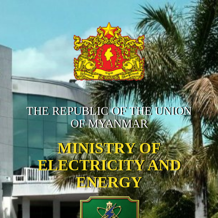
THE REPUBLIC OF THE UNION
OF MYANMAR
MINISTRY OF
ELECTRICITY AND
ENERGY