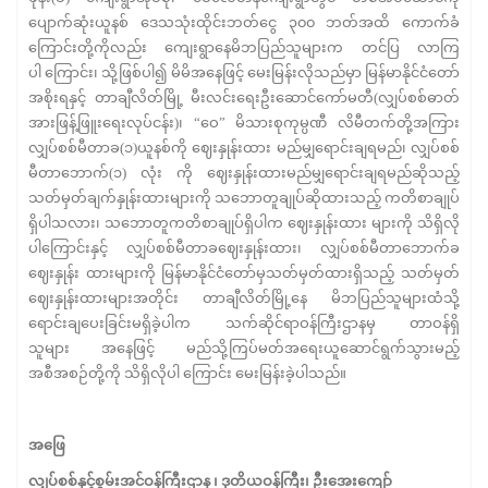
ပျောက်ဆုံးယူနစ် ဒေသသုံးထိုင်းဘတ်ငွေ ၃၀၀ ဘတ်အထိ ကောက်ခံ
ကြောင်းတို့ကိုလည်း ကျေးရွာနေမိဘပြည်သူများက တင်ပြ လာကြ
ပါ ကြောင်း၊ သို့ဖြစ်ပါ၍ မိမိအနေဖြင့် မေးမြန်းလိုသည်မှာ မြန်မာနိုင်ငံတော်
အစိုးရနှင့် တာချီလိတ်မြို့ မီးလင်းရေးဦးဆောင်ကော်မတီ(လျှပ်စစ်ဓာတ်
အားဖြန့်ဖြူးရေးလုပ်ငန်း)၊ “ဝေ” မိသားစုကုမ္ပဏီ လိမီတက်တို့အကြား
လျှပ်စစ်မီတာခ(၁)ယူနစ်ကို ဈေးနှုန်းထား မည်မျှရောင်းချရမည်၊ လျှပ်စစ်
မီတာဘောက်(၁) လုံး ကို ဈေးနှုန်းထားမည်မျှရောင်းချရမည်ဆိုသည့်
သတ်မှတ်ချက်နှုန်းထားများကို သဘောတူချုပ်ဆိုထားသည့် ကတိစာချုပ်
ရှိပါသလား၊ သဘောတူကတိစာချုပ်ရှိပါက ဈေးနှုန်းထား များကို သိရှိလို
ပါကြောင်းနှင့် လျှပ်စစ်မီတာခဈေးနှုန်းထား၊ လျှပ်စစ်မီတာဘောက်ခ
ဈေးနှုန်း ထားများကို မြန်မာနိုင်ငံတော်မှသတ်မှတ်ထားရှိသည့် သတ်မှတ်
ဈေးနှုန်းထားများအတိုင်း တာချီလိတ်မြို့နေ မိဘပြည်သူများထံသို့
ရောင်းချပေးခြင်းမရှိခဲ့ပါက သက်ဆိုင်ရာဝန်ကြီးဌာနမှ တာဝန်ရှိ
သူများ အနေဖြင့် မည်သို့ကြပ်မတ်အရေးယူဆောင်ရွက်သွားမည့်
အစီအစဉ်တို့ကို သိရှိလိုပါ ကြောင်း မေးမြန်းခဲ့ပါသည်။
အဖြေ
လျှပ်စစ်နှင့်စွမ်းအင်ဝန်ကြီးဌာန ၊ ဒုတိယဝန်ကြီး၊ ဦးအေးကျော်