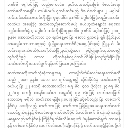
၁.၈၆၆ မဂ္ဂါဝပ်ဖြင့် လည်းကောင်း၊ ဒုတိယအဆင့်အဖြစ် မီးလင်းရေး
ကော်မတီကနေပြီး ထပ်မံဝယ်ယူတပ်ဆင်မည့် ဒီဇယ်စက်များ ၂ မဂ္ဂါဝပ်
တပ်ဆင်အင်အားထပ်တိုးပြီး စုစုပေါင်း ၃.၈၆၆ မဂ္ဂါဝပ်ဖြင့်လည်းကောင်း၊
တတိယ အနေဖြင့် အသစ်တည်ဆောက်မယ့် မယ်ဟုတ်ချောင်း ရေအား
လျှပ်စစ်စက်ရုံ ၄ မဂ္ဂါဝပ် ထပ်တိုးပြီးစုစုပေါင်း ၇.၈၆၆ မဂ္ဂါဝပ်ဖြင့် ၂၀၀၂
ခုနှစ်၊ အောက်တိုဘာလ ၃၀ ရက်နေ့မှစပြီး ဆောင် ရွက်ရန် ရှမ်းပြည်နယ်
အေးချမ်းသာယာရေးနှင့် ဖွံ့ဖြိုးရေးကောင်စီ(အရှေ့ပိုင်း)နှင့် မြို့နယ် မီး
လင်းရေးကော်မတီ(တာချီလိတ်မြို့နယ်)တို့အား ခွင့်ပြုချက်ထုတ်ပေး၍
လုပ်ကိုင်ခွင့် ကာလ ကိုတစ်နှစ်လျှင်တစ်ကြိမ်ပြန်လည်ညှိနှိုင်းပြီး
သက်တမ်းတိုးဆောင်ရွက်ရန်ဖော်ပြထားခဲ့ကြောင်း၊
ဓာတ်အားတိုးတက်သုံးစွဲလာမှုအရ တာချီလိတ်မီးလင်းရေးကော်မတီ
သည် ၂၀၀၈ ခုနှစ်၊ မေလ ၁၀ ရက်နေ့မှစ၍ ထိုင်းနိုင်ငံမှ ဓာတ်အားကို
ဝယ်ယူပြီး ၂၂ ကေဗွီ ဓာတ်အားလိုင်း ၈.၅ မိုင်၊ ၄၀၀ ဗို့လိုင်း ၂၄.၈၅ မိုင်၊
၂၂/၀.၄ ကေဗွီ ထရန်စဖော်မာ အရွယ်စုံ ၃၉ လုံးဖြင့် ဓာတ်အားဖြတ်
တောက်မှု မရှိဘဲ ဓာတ်အားဖြန့်ဖြူးပေးခဲ့ခြင်းနှင့်စပ်လျဉ်းပြီး တစ်ဘက်
နိုင်ငံမှ ပေးပို့သည့် ဓာတ်အားဖြင့် ဓာတ်အားဖြန့်ဖြူးပေးရေးဆက်လက်
ဆောင်ရွက်ရန်နှင့် မီးလင်းရေး ကော်မတီပိုင် ဒီဇယ်မီးစက် ၆ လုံးကို အချိန်
မရွေးလည်ပတ်နိုင်ရန် ကြံ့ခိုင်မှုထိန်းသိမ်းရေးကို ပုံမှန်ဆောင်ရွက် ထားရန်
နှင့် တစ်ဘက်နိုင်ငံမှ အကြောင်းအမျိုးမျိုးကြောင့် ဓာတ်အားရရှိခြင်းမရှိပါ