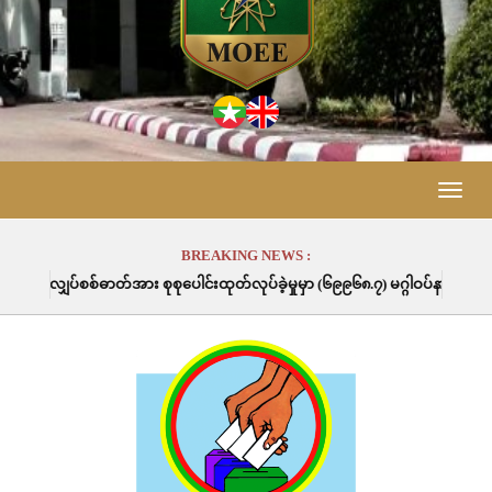
Toggle
naviga
BREAKING NEWS :
်အား စုစုပေါင်းထုတ်လုပ်ခဲ့မှုမှာ (၆၉၉၆၈.၇) မဂ္ဂါဝပ်နာရီဖြစ်ပါသည်။