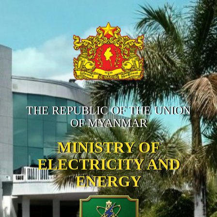
THE REPUBLIC OF THE UNION
OF MYANMAR
MINISTRY OF
ELECTRICITY AND
ENERGY