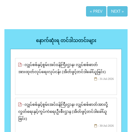
« PREV
NEXT »
နောက်ဆုံးရ တင်ဒါသတင်းများ
- လျှပ်စစ်နှင့်စွမ်းအင်ဝန်ကြီးဌာန၊ လျှပ်စစ်ဓာတ်
အားထုတ်လုပ်ရေးလုပ်ငန်း (အိတ်ဖွင့်တင်ဒါခေါ်ယူခြင်း)
- 31-Jul-2026
- လျှပ်စစ်နှင့်စွမ်းအင်ဝန်ကြီးဌာန၊ လျှပ်စစ်ဓာတ်အားပို့
လွှတ်ရေးနှင့်ကွပ်ကဲရေးဦးစီးဌာန (အိတ်ဖွင့်တင်ဒါခေါ်ယူ
ခြင်း)
- 30-Jul-2026