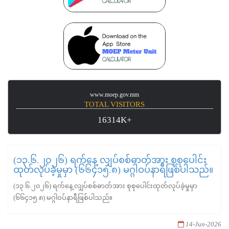
www.moep.gov.mm
TOTAL VISITORS
16314K+
(၁၃.၆.၂၀၂၆) ရက်နေ့ လျှပ်စစ်ဓာတ်အား စုစုပေါင်း
ထုတ်လုပ်ခဲ့မှုမှာ (၆၆၄၁၅.၈) မဂ္ဂါဝပ်နာရီဖြစ်ပါသည်။
(၁၃.၆.၂၀၂၆) ရက်နေ့ လျှပ်စစ်ဓာတ်အား စုစုပေါင်းထုတ်လုပ်ခဲ့မှုမှာ
(၆၆၄၁၅.၈) မဂ္ဂါဝပ်နာရီဖြစ်ပါသည်။
14-Jun-2026