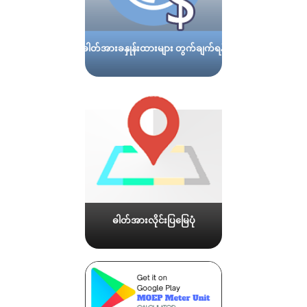
ဓါတ်အားခနှုန်းထားများ တွက်ချက်ရန်
ဓါတ်အားလိုင်းပြမြေပုံ