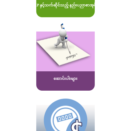
MOEP နှင့်သက်ဆိုင်သည့် နည်းပညာစာအုပ်များ
ဆောင်းပါးများ