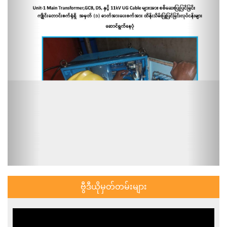
ဗွီဒီယိုမှတ်တမ်းများ