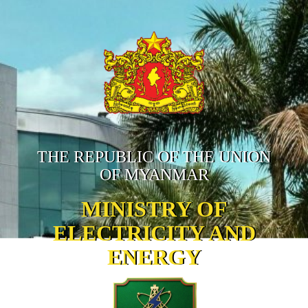
THE REPUBLIC OF THE UNION
OF MYANMAR
MINISTRY OF
ELECTRICITY AND
ENERGY