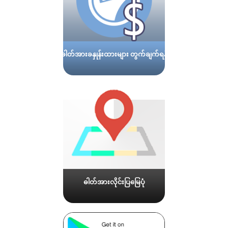
ဓါတ်အားခနှုန်းထားများ တွက်ချက်ရန်
ဓါတ်အားလိုင်းပြမြေပုံ