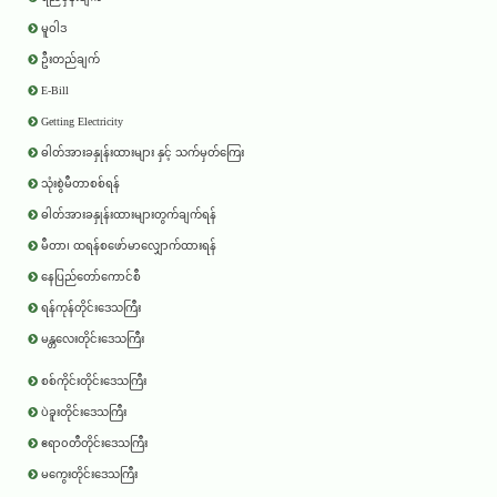
မူဝါဒ
ဦးတည်ချက်
E-Bill
Getting Electricity
ဓါတ်အားခနှုန်းထားများ နှင့် သက်မှတ်ကြေး
သုံးစွဲမီတာစစ်ရန်
ဓါတ်အားခနှုန်းထားများတွက်ချက်ရန်
မီတာ၊ ထရန်စဖော်မာလျှောက်ထားရန်
နေပြည်တော်ကောင်စီ
ရန်ကုန်တိုင်းဒေသကြီး
မန္တလေးတိုင်းဒေသကြီး
စစ်ကိုင်းတိုင်းဒေသကြီး
ပဲခူးတိုင်းဒေသကြီး
ဧရာ၀တီတိုင်းဒေသကြီး
မကွေးတိုင်းဒေသကြီး