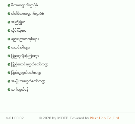
မီတာလျှောက်လွှာပုံစံ
ပါဝါမီတာလျှောက်လွှာပုံစံ
အကြံပြုစာ
တိုင်ကြားစာ
နည်းပညာစာအုပ်များ
ဆောင်းပါးများ
ပြည်သူသို့ပန်ကြားလွှာ
ပြည်ထောင်စုလွှတ်တော်ကဏ္ဍ
ပြည်သူ့လွှတ်တော်ကဏ္ဍ
အမျိုးသားလွှတ်တော်ကဏ္ဍ
ဆက်သွယ်ရန်
v-01.00.02
©
2026 by
MOEE
. Powered by
Next Hop Co.,Ltd
.