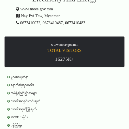
www.moee.gov.mm
Nay Pyi Taw, Myanmar.
0673410072, 0673410487, 0673410483
www.moee.gov.mm
TOTAL VISITORS
16275K+
မူလစာမျက်နှာ
နောက်ဆုံးရသတင်း
အမိန့်ကြော်ငြာစာများ
သတင်းစာရှင်းလင်းချက်
သတင်းထုတ်ပြန်ချက်
MOEE သမိုင်း
ဝန်ကြီးရုံး