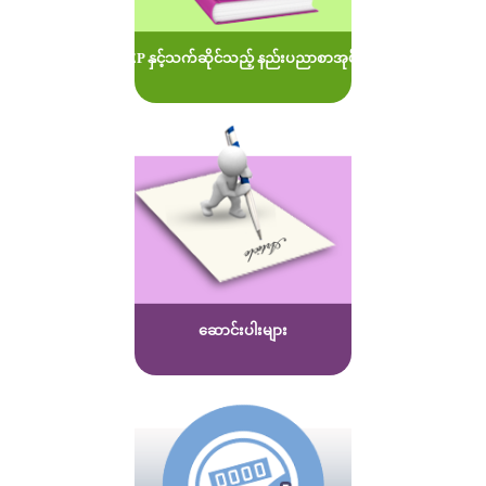
MOEP နှင့်သက်ဆိုင်သည့် နည်းပညာစာအုပ်များ
ဆောင်းပါးများ