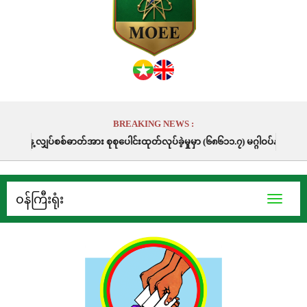
BREAKING NEWS :
တ်အား စုစုပေါင်းထုတ်လုပ်ခဲ့မှုမှာ (၆၈၆၁၁.၇) မဂ္ဂါဝပ်နာရီဖြစ်ပါသည်။
၀န်ကြီးရုံး
Toggle
navigati