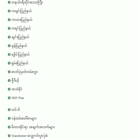
တနင်္သာရီတိုင်းဒေသကြီး
ကချင်ပြည်နယ်
ကယားပြည်နယ်
ကရင်ပြည်နယ်
ချင်းပြည်နယ်
မွန်ပြည်နယ်
ရခိုင်ပြည်နယ်
ရှမ်းပြည်နယ်
ဓာတ်ပုံမှတ်တမ်းလွှာ
ဗွီဒီယို
အသံဖိုင်
NEP Plan
တင်ဒါ
ဝန်ထမ်းခေါ်စာများ
မီတာဆိုင်ရာ အချက်အလက်များ
Transformer လျှောက်လွှာပုံစံ