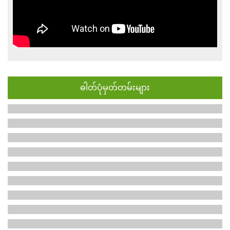
ဓါတ်ပုံမှတ်တမ်းများ