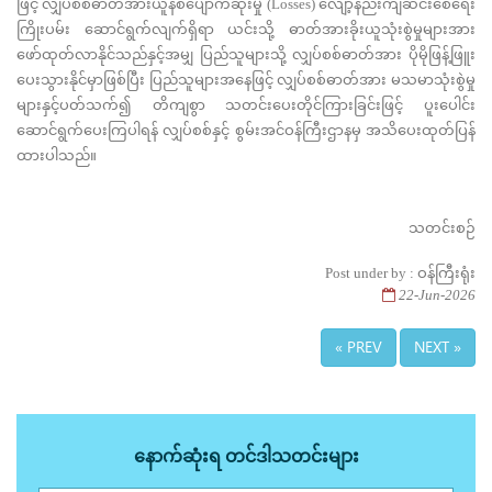
ဖြင့် လျှပ်စစ်ဓာတ်အားယူနစ်ပျောက်ဆုံးမှု (Losses) လျော့နည်းကျဆင်းစေရေး
ကြိုးပမ်း ဆောင်ရွက်လျက်ရှိရာ ယင်းသို့ ဓာတ်အားခိုးယူသုံးစွဲမှုများအား
ဖော်ထုတ်လာနိုင်သည်နှင့်အမျှ ပြည်သူများသို့ လျှပ်စစ်ဓာတ်အား ပိုမိုဖြန့်ဖြူး
ပေးသွားနိုင်မှာဖြစ်ပြီး ပြည်သူများအနေဖြင့် လျှပ်စစ်ဓာတ်အား မသမာသုံးစွဲမှု
များနှင့်ပတ်သက်၍ တိကျစွာ သတင်းပေးတိုင်ကြားခြင်းဖြင့် ပူးပေါင်း
ဆောင်ရွက်ပေးကြပါရန် လျှပ်စစ်နှင့် စွမ်းအင်ဝန်ကြီးဌာနမှ အသိပေးထုတ်ပြန်
ထားပါသည်။
သတင်းစဉ်
Post under by : ဝန်ကြီးရုံး
22-Jun-2026
« PREV
NEXT »
နောက်ဆုံးရ တင်ဒါသတင်းများ