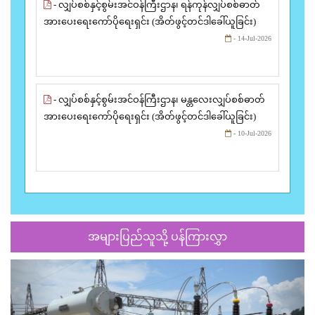
- လျှပ်စစ်နှင့်စွမ်းအင်ဝန်ကြီးဌာန၊ ရန်ကုန်လျှပ်စစ်ဓာတ်
အားပေးရေးကော်ပိုရေးရှင်း (အိတ်ဖွင့်တင်ဒါခေါ်ယူခြင်း)
- 14-Jul-2026
- လျှပ်စစ်နှင့်စွမ်းအင်ဝန်ကြီးဌာန၊ မန္တလေးလျှပ်စစ်ဓာတ်
အားပေးရေးကော်ပိုရေးရှင်း (အိတ်ဖွင့်တင်ဒါခေါ်ယူခြင်း)
- 10-Jul-2026
အများပြည်သူသို့ ပန်ကြားလွှာ
Previous
Next