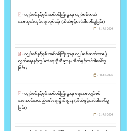
- လျှပ်စစ်နှင့်စွမ်းအင်ဝန်ကြီးဌာန၊ လျှပ်စစ်ဓာတ်
အားထုတ်လုပ်ရေးလုပ်ငန်း (အိတ်ဖွင့်တင်ဒါခေါ်ယူခြင်း)
- 31-Jul-2026
- လျှပ်စစ်နှင့်စွမ်းအင်ဝန်ကြီးဌာန၊ လျှပ်စစ်ဓာတ်အားပို့
လွှတ်ရေးနှင့်ကွပ်ကဲရေးဦးစီးဌာန (အိတ်ဖွင့်တင်ဒါခေါ်ယူ
ခြင်း)
- 30-Jul-2026
- လျှပ်စစ်နှင့်စွမ်းအင်ဝန်ကြီးဌာန၊ ရေအားလျှပ်စစ်
အကောင်အထည်ဖော်ရေးဦးစီးဌာန (အိတ်ဖွင့်တင်ဒါခေါ်ယူ
ခြင်း)
- 21-Jul-2026