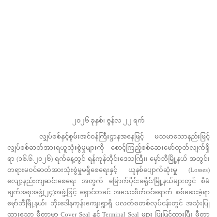
၂၀၂၆ ခုနှစ်၊ ဇွန်လ ၂၂ ရက်
လျှပ်စစ်နှင့်စွမ်းအင်ဝန်ကြီးဌာနအနေဖြင့် မသမာသောနည်းဖြင့်
လျှပ်စစ်ဓာတ်အားရယူသုံးစွဲမှုများကို စောင့်ကြည့်စစ်ဆေးဖော်ထုတ်လျက်ရှိ
ရာ (၁၆.၆.၂၀၂၆) ရက်နေ့တွင် ရန်ကုန်တိုင်းဒေသကြီး၊ မှော်ဘီမြို့နယ် အတွင်း
တရားမဝင်ဓာတ်အားသုံးစွဲမှုမရှိစေရေးနှင့် ယူနစ်ပျောက်ဆုံးမှု (Losses)
လျော့နည်းကျဆင်းစေရေး အတွက် မြောက်ပိုင်းခရိုင်/မြို့နယ်များတွင် စီမံ
ချက်အစုအဖွဲ့(၂၄)အဖွဲ့ဖြင့် ရှောင်တခင် အသေးစိတ်ဝင်ရောက် စစ်ဆေးခဲ့ရာ
မှော်ဘီမြို့နယ်၊ ဘိုးဒေါနကုန်းကျေးရွာရှိ ပလတ်စတစ်လုပ်ငန်းတွင် အသုံးပြု
ထားသော မီတာမှာ Cover Seal နှင့် Terminal Seal များ ပြုပြင်ထားပြီး မီတာ