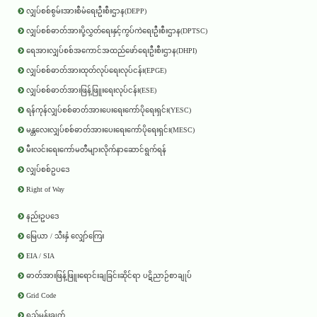
လျှပ်စစ်စွမ်းအားစီမံရေးဦးစီးဌာန(DEPP)
လျှပ်စစ်ဓာတ်အားပို့လွှတ်ရေးနှင့်ကွပ်ကဲရေးဦးစီးဌာန(DPTSC)
ရေအားလျှပ်စစ်အကောင်အထည်ဖော်ရေးဦးစီးဌာန(DHPI)
လျှပ်စစ်ဓာတ်အားထုတ်လုပ်ရေးလုပ်ငန်း(EPGE)
လျှပ်စစ်ဓာတ်အားဖြန့်ဖြူးရေးလုပ်ငန်း(ESE)
ရန်ကုန်လျှပ်စစ်ဓာတ်အားပေးရေးကော်ပိုရေးရှင်း(YESC)
မန္တလေးလျှပ်စစ်ဓာတ်အားပေးရေးကော်ပိုရေးရှင်း(MESC)
မီးလင်းရေးကော်မတီများလိုက်နာဆောင်ရွက်ရန်
လျှပ်စစ်ဥပဒေ
Right of Way
နည်းဥပဒေ
မြေယာ / သီးနှံ လျှော်ကြေး
EIA / SIA
ဓာတ်အားဖြန့်ဖြူးရောင်းချခြင်းဆိုင်ရာ ပဋိညာဉ်စာချုပ်
Grid Code
ရည်မှန်းချက်