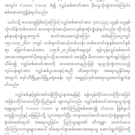
အတွင်း Control Circuit ခံ၍ လျှပ်စစ်ဓာတ်အား ခိုးယူသုံးစွဲထားကြောင်း
စစ်ဆေးတွေ့ရှိခဲ့ရပါသည်။
ယင်းသို့ မသမာမှုဖြစ်စဉ်ကြောင့် လျှပ်စစ်ဓာတ်အား ၃၀၁,၄၃၄ ယူနစ် (ယူနစ်
သုံးသိန်းတစ်ထောင် လေးရာသုံးဆယ့်လေး) နစ်နာဆုံးရှုံးခဲ့ရပါသည်။ ထိုကဲ့သို့
နစ်နာဆုံးရှုံးမှုအတွက် ဓာတ်အားခလျော်ကြေး၊ ဒဏ်ကြေးငွေကျပ်
၁၅၁,၀၁၇,၂၆၀/- (ကျပ် တစ်ရာငါးဆယ့်တစ်သန်း တစ်သောင်းခုနှစ်ထောင်နှစ်
ရာ ခြောက်ဆယ်)အား (၁၉.၆.၂၀၂၆)ရက်နေ့တွင် ရန်ကုန်လျှပ်စစ်ဓာတ်
အားပေးရေးကော်ပိုရေးရှင်းသို့ ပေးဆောင် စေခဲ့ပြီး မီတာအား ချက်ချင်းဖြုတ်
သိမ်း၍ လျှပ်စစ်ဓာတ်အားကို မသမာသောနည်းဖြင့် ရယူသုံးစွဲထားသည့်
လုပ်ငန်းရှင်အား လျှပ်စစ်ဥပဒေနှင့်အညီ ထိရောက်စွာ အရေးယူနိုင်ရေး
အတွက် မှော်ဘီမြို့နယ်မြို့မရဲစခန်း တွင် အမှုဖွင့်လှစ်အရေးယူဆောင်ရွက်ခဲ့
ပါသည်။
လျှပ်စစ်နှင့်စွမ်းအင်ဝန်ကြီးဌာနအနေဖြင့် ရန်ကုန်တိုင်းဒေသကြီးအပြင်
အခြားတိုင်းဒေသကြီး/ပြည်နယ် များတွင်လည်း လျှပ်စစ်ဓာတ်အားရယူသုံးစွဲ
နေမှုများကို Control Center မှ စောင့်ကြည့်စစ်ဆေး၍ သံသယ ဖြစ်ဖွယ်
တွေ့ရှိသည်နှင့် မြေပြင်သို့ သွားရောက်ပြီး တရားမဝင်ဓာတ်အားသုံးစွဲမှုများကို
စုံစမ်းဖော်ထုတ် အရေးယူခြင်း၊ ပြည်သူများ၏ တိကျစွာ သတင်းပေး
တိုင်ကြားလာမှုများအပေါ် ထိရောက်စွာစစ်ဆေးအရေးယူ ဆောင်ရွက်ခြင်းတို့