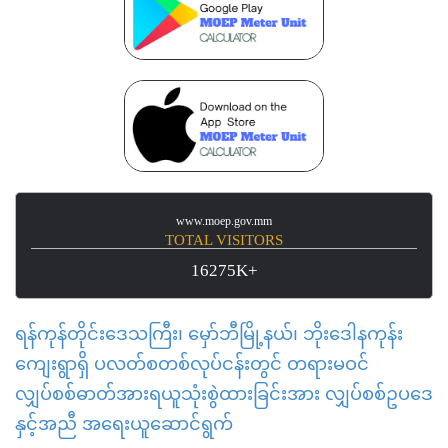
www.moep.gov.mm
TOTAL VISITORS
16275K+
ရန်ကုန်တိုင်းဒေသကြီး၊ မှော်ဘီမြို့နယ်၊ ဘိုးဒေါနကုန်း
ကျေးရွာရှိ ပလတ်စတစ်လုပ်ငန်းတွင် တရားမဝင်
လျှပ်စစ်ဓာတ်အားရယူသုံးစွဲထားခြင်းအား လျှပ်စစ်ဥပဒေ
နှင့်အညီ အရေးယူဆောင်ရွက်