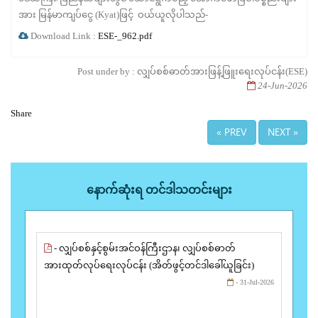
အား မြန်မာကျပ်ငွေ (Kyat)ဖြင့် ဝယ်ယူလိုပါသည်-
Download Link :
ESE-_962.pdf
Post under by : လျှပ်စစ်ဓာတ်အားဖြန့်ဖြူးရေးလုပ်ငန်း(ESE)
24-Jun-2026
Share
« PREV
NEXT »
နောက်ဆုံးရ တင်ဒါသတင်းများ
- လျှပ်စစ်နှင့်စွမ်းအင်ဝန်ကြီးဌာန၊ လျှပ်စစ်ဓာတ်
အားထုတ်လုပ်ရေးလုပ်ငန်း (အိတ်ဖွင့်တင်ဒါခေါ်ယူခြင်း)
- 31-Jul-2026