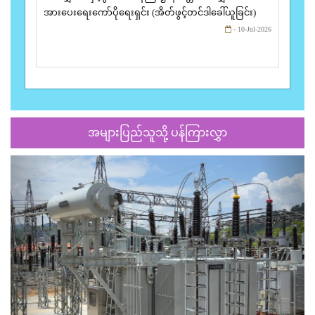
အားပေးရေးကော်ပိုရေးရှင်း (အိတ်ဖွင့်တင်ဒါခေါ်ယူခြင်း)
- 10-Jul-2026
အများပြည်သူသို့ ပန်ကြားလွှာ
Previous
Next