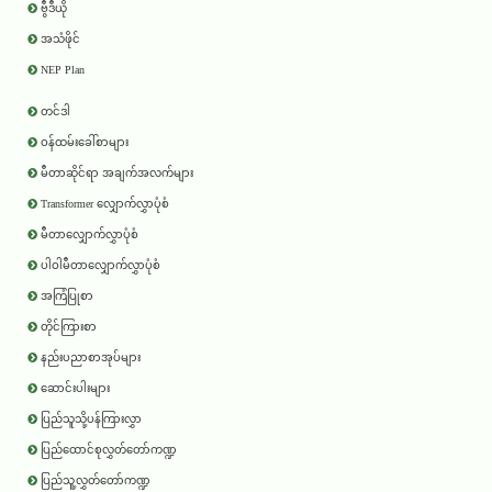
ဗွီဒီယို
အသံဖိုင်
NEP Plan
တင်ဒါ
ဝန်ထမ်းခေါ်စာများ
မီတာဆိုင်ရာ အချက်အလက်များ
Transformer လျှောက်လွှာပုံစံ
မီတာလျှောက်လွှာပုံစံ
ပါဝါမီတာလျှောက်လွှာပုံစံ
အကြံပြုစာ
တိုင်ကြားစာ
နည်းပညာစာအုပ်များ
ဆောင်းပါးများ
ပြည်သူသို့ပန်ကြားလွှာ
ပြည်ထောင်စုလွှတ်တော်ကဏ္ဍ
ပြည်သူ့လွှတ်တော်ကဏ္ဍ