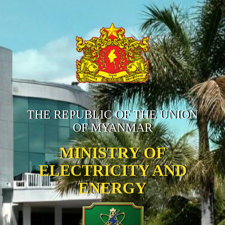
THE REPUBLIC OF THE UNION
OF MYANMAR
MINISTRY OF
ELECTRICITY AND
ENERGY