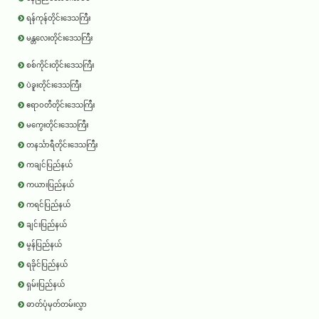
ရန်ကုန်တိုင်းဒေသကြီး
မန္တလေးတိုင်းဒေသကြီး
စစ်ကိုင်းတိုင်းဒေသကြီး
ပဲခူးတိုင်းဒေသကြီး
ဧရာ၀တီတိုင်းဒေသကြီး
မကွေးတိုင်းဒေသကြီး
တနင်္သာရီတိုင်းဒေသကြီး
ကချင်ပြည်နယ်
ကယားပြည်နယ်
ကရင်ပြည်နယ်
ချင်းပြည်နယ်
မွန်ပြည်နယ်
ရခိုင်ပြည်နယ်
ရှမ်းပြည်နယ်
ဓာတ်ပုံမှတ်တမ်းလွှာ