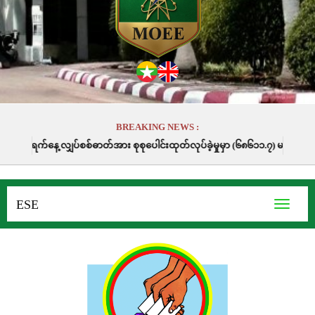
BREAKING NEWS :
စစ်ဓာတ်အား စုစုပေါင်းထုတ်လုပ်ခဲ့မှုမှာ (၆၈၆၁၁.၇) မဂ္ဂါဝပ်နာရီဖြစ်ပါသည်။
ESE
Toggle
navigati