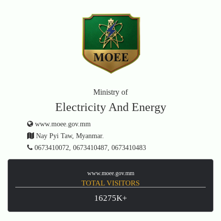
Ministry of
Electricity And Energy
www.moee.gov.mm
Nay Pyi Taw, Myanmar.
0673410072, 0673410487, 0673410483
www.moee.gov.mm
TOTAL VISITORS
16275K+