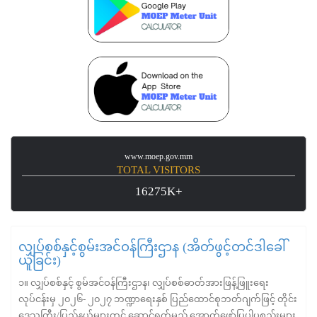
www.moep.gov.mm
TOTAL VISITORS
16275K+
လျှပ်စစ်နှင့်စွမ်းအင်ဝန်ကြီးဌာန (အိတ်ဖွင့်တင်ဒါခေါ်
ယူခြင်း)
၁။ လျှပ်စစ်နှင့် စွမ်အင်ဝန်ကြီးဌာန၊ လျှပ်စစ်ဓာတ်အားဖြန့်ဖြူးရေး
လုပ်ငန်းမှ ၂၀၂၆- ၂၀၂၇ ဘဏ္ဍာရေးနှစ် ပြည်ထောင်စုဘတ်ဂျက်ဖြင့် တိုင်း
ဒေသကြီး/ပြည်နယ်များတွင် ဆောင်ရွက်မည့် အောက်ဖော်ပြပါပစ္စည်းများ