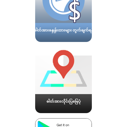
ဓါတ်အားခနှုန်းထားများ တွက်ချက်ရန်
ဓါတ်အားလိုင်းပြမြေပုံ