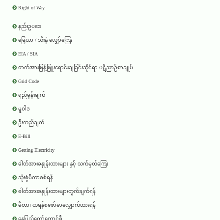
Right of Way
နည်းဥပဒေ
မြေယာ / သီးနှံ လျှော်ကြေး
EIA / SIA
ဓာတ်အားဖြန့်ဖြူးရောင်းချခြင်းဆိုင်ရာ ပဋိညာဉ်စာချုပ်
Grid Code
ရည်မှန်းချက်
မူဝါဒ
ဦးတည်ချက်
E-Bill
Getting Electricity
ဓါတ်အားခနှုန်းထားများ နှင့် သက်မှတ်ကြေး
သုံးစွဲမီတာစစ်ရန်
ဓါတ်အားခနှုန်းထားများတွက်ချက်ရန်
မီတာ၊ ထရန်စဖော်မာလျှောက်ထားရန်
နေပြည်တော်ကောင်စီ