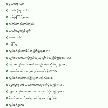
မူလစာမျက်နှာ
နောက်ဆုံးရသတင်း
အမိန့်ကြော်ငြာစာများ
သတင်းစာရှင်းလင်းချက်
သတင်းထုတ်ပြန်ချက်
MOEE သမိုင်း
ဝန်ကြီးရုံး
လျှပ်စစ်စွမ်းအားစီမံရေးဦးစီးဌာန(DEPP)
လျှပ်စစ်ဓာတ်အားပို့လွှတ်ရေးနှင့်ကွပ်ကဲရေးဦးစီးဌာန(DPTSC)
ရေအားလျှပ်စစ်အကောင်အထည်ဖော်ရေးဦးစီးဌာန(DHPI)
လျှပ်စစ်ဓာတ်အားထုတ်လုပ်ရေးလုပ်ငန်း(EPGE)
လျှပ်စစ်ဓာတ်အားဖြန့်ဖြူးရေးလုပ်ငန်း(ESE)
ရန်ကုန်လျှပ်စစ်ဓာတ်အားပေးရေးကော်ပိုရေးရှင်း(YESC)
မန္တလေးလျှပ်စစ်ဓာတ်အားပေးရေးကော်ပိုရေးရှင်း(MESC)
မီးလင်းရေးကော်မတီများလိုက်နာဆောင်ရွက်ရန်
လျှပ်စစ်ဥပဒေ