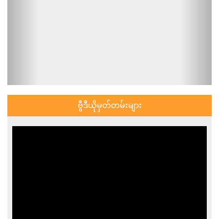
ဗွီဒီယိုမှတ်တမ်းများ