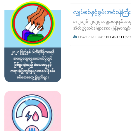
လျှပ်စစ်နှင့်စွမ်းအင်ဝန်ကြ
၁။ ၂၀၂၆- ၂၀၂၇ ဘဏ္ဍာရေးနှစ်အတွင်း
အိတ်ဖွင့်တင်ဒါများအား (မြန်မာကျပ်င
Download Link :
EPGE-1311.pdf