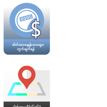
ဓါတ်အားခနှုန်းထားများ
တွက်ချက်ရန်