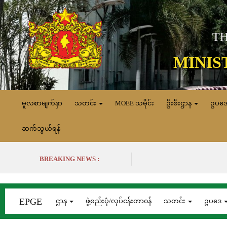
TH
MINIS
မူလစာမျက်နှာ
သတင်း
MOEE သမိုင်း
ဦးစီးဌာန
ဥပဒ
ဆက်သွယ်ရန်
BREAKING NEWS :
EPGE
ဌာန
ဖွဲ့စည်းပုံ/လုပ်ငန်းတာ၀န်
သတင်း
ဥပဒေ