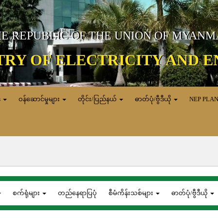
E REPUBLIC OF THE UNION OF MYAN
TRY OF ELECTRICITY AND 
ေ
ဝန်ဆောင်မှုများ
တိုင်း/ပြည်နယ်
ဓာတ်ပုံ/ဗွီဒီယို
NEP PLA
စက်ရုံများ
တည်နေရာပြပုံ
စီမံကိန်းသစ်များ
ဓာတ်ပုံ/ဗွီဒီယို