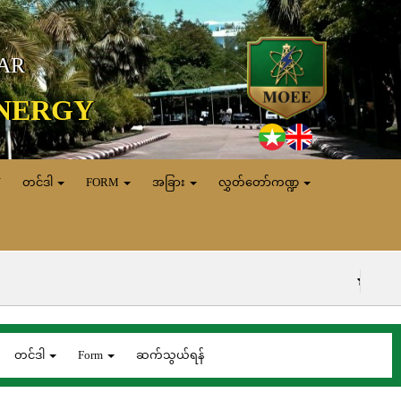
MAR
ENERGY
N
တင်ဒါ
FORM
အခြား
လွှတ်တော်ကဏ္ဍ
(၆.၈.၂၀၂၆) ရက်နေ
တင်ဒါ
Form
ဆက်သွယ်ရန်