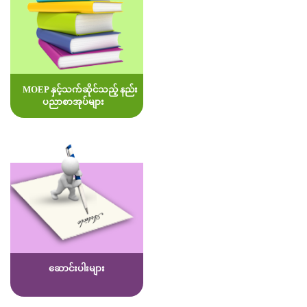
MOEP နှင့်သက်ဆိုင်သည့် နည်း
ပညာစာအုပ်များ
ဆောင်းပါးများ