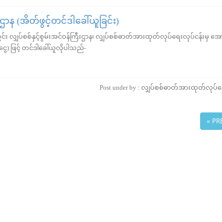
ီးဌာန (အိတ်ဖွင့်တင်ဒါခေါ်ယူခြင်း)
 လျှပ်စစ်နှင့်စွမ်းအင်ဝန်ကြီးဌာန၊ လျှပ်စစ်ဓာတ်အားထုတ်လုပ်ရေးလုပ်ငန်းမှ အေ
ွေ) ဖြင့် တင်ဒါခေါ်ယူလိုပါသည်-
Post under by : လျှပ်စစ်ဓာတ်အားထုတ်လုပ်ရ
« PR