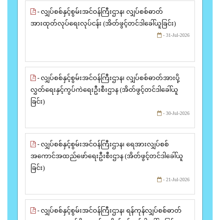
- လျှပ်စစ်နှင့်စွမ်းအင်ဝန်ကြီးဌာန၊ လျှပ်စစ်ဓာတ်
အားထုတ်လုပ်ရေးလုပ်ငန်း (အိတ်ဖွင့်တင်ဒါခေါ်ယူခြင်း)
- 31-Jul-2026
- လျှပ်စစ်နှင့်စွမ်းအင်ဝန်ကြီးဌာန၊ လျှပ်စစ်ဓာတ်အားပို့
လွှတ်ရေးနှင့်ကွပ်ကဲရေးဦးစီးဌာန (အိတ်ဖွင့်တင်ဒါခေါ်ယူ
ခြင်း)
- 30-Jul-2026
- လျှပ်စစ်နှင့်စွမ်းအင်ဝန်ကြီးဌာန၊ ရေအားလျှပ်စစ်
အကောင်အထည်ဖော်ရေးဦးစီးဌာန (အိတ်ဖွင့်တင်ဒါခေါ်ယူ
ခြင်း)
- 21-Jul-2026
- လျှပ်စစ်နှင့်စွမ်းအင်ဝန်ကြီးဌာန၊ ရန်ကုန်လျှပ်စစ်ဓာတ်