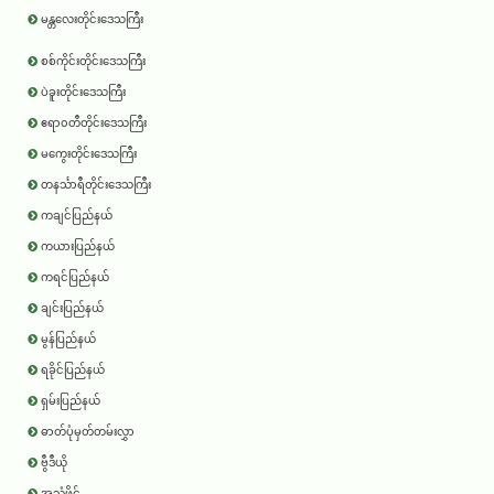
မန္တလေးတိုင်းဒေသကြီး
စစ်ကိုင်းတိုင်းဒေသကြီး
ပဲခူးတိုင်းဒေသကြီး
ဧရာ၀တီတိုင်းဒေသကြီး
မကွေးတိုင်းဒေသကြီး
တနင်္သာရီတိုင်းဒေသကြီး
ကချင်ပြည်နယ်
ကယားပြည်နယ်
ကရင်ပြည်နယ်
ချင်းပြည်နယ်
မွန်ပြည်နယ်
ရခိုင်ပြည်နယ်
ရှမ်းပြည်နယ်
ဓာတ်ပုံမှတ်တမ်းလွှာ
ဗွီဒီယို
အသံဖိုင်