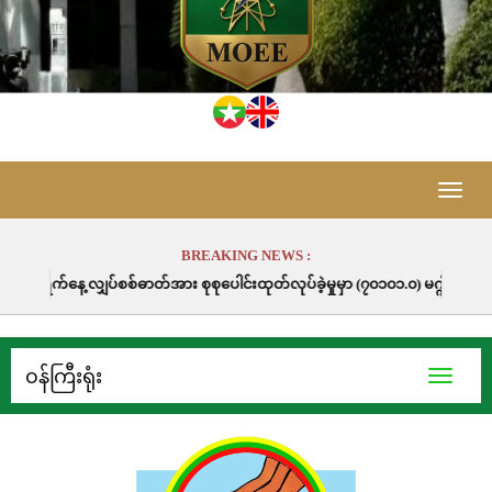
Toggle
naviga
BREAKING NEWS :
စ်ဓာတ်အား စုစုပေါင်းထုတ်လုပ်ခဲ့မှုမှာ (၇၀၁၀၁.၀) မဂ္ဂါဝပ်နာရီဖြစ်ပါသည်။
၀န်ကြီးရုံး
Toggle
navigati