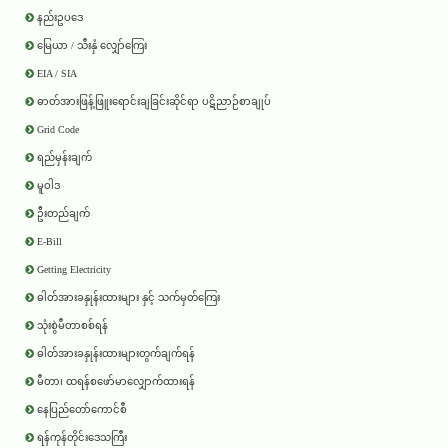
နည်းဥပဒေ
မြေယာ / သီးနှံ လျှော်ကြေး
EIA / SIA
ဓာတ်အားဖြန့်ဖြူးရောင်းချခြင်းဆိုင်ရာ ပဋိညာဉ်စာချုပ်
Grid Code
ရည်မှန်းချက်
မူဝါဒ
ဦးတည်ချက်
E-Bill
Getting Electricity
ဓါတ်အားခနှုန်းထားများ နှင့် သက်မှတ်ကြေး
သုံးစွဲမီတာစစ်ရန်
ဓါတ်အားခနှုန်းထားများတွက်ချက်ရန်
မီတာ၊ ထရန်စဖော်မာလျှောက်ထားရန်
နေပြည်တော်ကောင်စီ
ရန်ကုန်တိုင်းဒေသကြီး