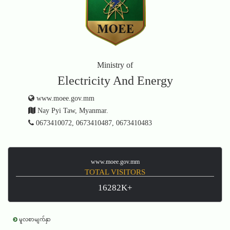
Ministry of
Electricity And Energy
www.moee.gov.mm
Nay Pyi Taw, Myanmar.
0673410072, 0673410487, 0673410483
www.moee.gov.mm
TOTAL VISITORS
16282K+
မူလစာမျက်နှာ