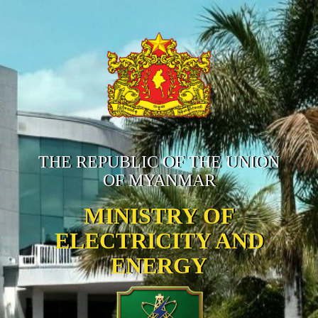
THE REPUBLIC OF THE UNION
OF MYANMAR
MINISTRY OF
ELECTRICITY AND
ENERGY