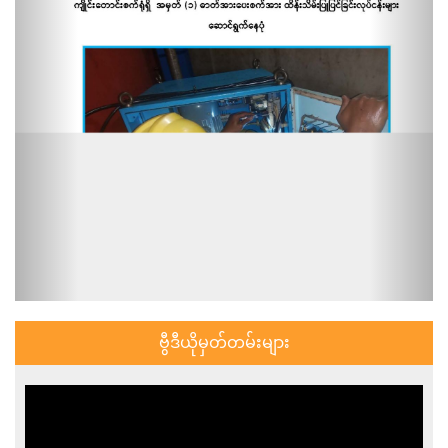
ဗွီဒီယိုမှတ်တမ်းများ