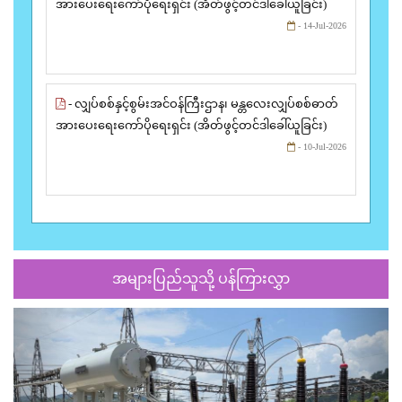
အားပေးရေးကော်ပိုရေးရှင်း (အိတ်ဖွင့်တင်ဒါခေါ်ယူခြင်း)
- 14-Jul-2026
- လျှပ်စစ်နှင့်စွမ်းအင်ဝန်ကြီးဌာန၊ မန္တလေးလျှပ်စစ်ဓာတ်
အားပေးရေးကော်ပိုရေးရှင်း (အိတ်ဖွင့်တင်ဒါခေါ်ယူခြင်း)
- 10-Jul-2026
အများပြည်သူသို့ ပန်ကြားလွှာ
Previous
Next