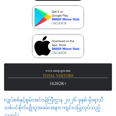
www.moep.gov.mm
TOTAL VISITORS
16282K+
လျှပ်စစ်နှင့်စွမ်းအင်ဝန်ကြီးဌာန ၂၀၂၆ ခုနှစ် မိုးရာသီ
သစ်ပင်စိုက်ပျိုးပွဲအခမ်းအနား ကျင်းပပြုလုပ်သည့်
သတင်း