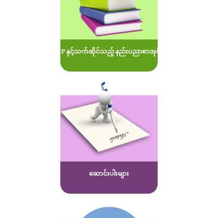
MOEP နှင့်သက်ဆိုင်သည့် နည်းပညာစာအုပ်များ
ဆောင်းပါးများ