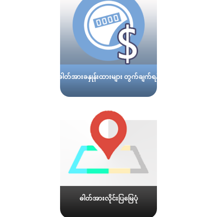
ဓါတ်အားခနှုန်းထားများ တွက်ချက်ရန်
ဓါတ်အားလိုင်းပြမြေပုံ