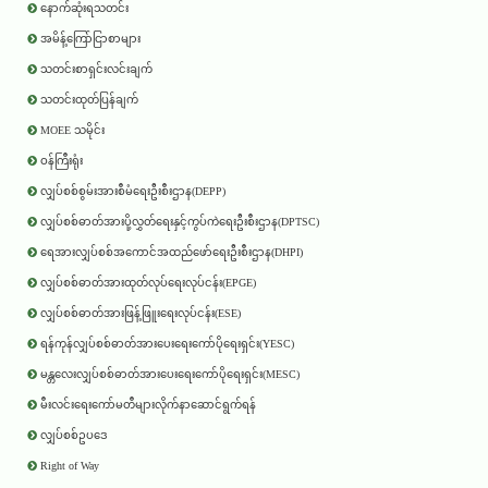
နောက်ဆုံးရသတင်း
အမိန့်ကြော်ငြာစာများ
သတင်းစာရှင်းလင်းချက်
သတင်းထုတ်ပြန်ချက်
MOEE သမိုင်း
ဝန်ကြီးရုံး
လျှပ်စစ်စွမ်းအားစီမံရေးဦးစီးဌာန(DEPP)
လျှပ်စစ်ဓာတ်အားပို့လွှတ်ရေးနှင့်ကွပ်ကဲရေးဦးစီးဌာန(DPTSC)
ရေအားလျှပ်စစ်အကောင်အထည်ဖော်ရေးဦးစီးဌာန(DHPI)
လျှပ်စစ်ဓာတ်အားထုတ်လုပ်ရေးလုပ်ငန်း(EPGE)
လျှပ်စစ်ဓာတ်အားဖြန့်ဖြူးရေးလုပ်ငန်း(ESE)
ရန်ကုန်လျှပ်စစ်ဓာတ်အားပေးရေးကော်ပိုရေးရှင်း(YESC)
မန္တလေးလျှပ်စစ်ဓာတ်အားပေးရေးကော်ပိုရေးရှင်း(MESC)
မီးလင်းရေးကော်မတီများလိုက်နာဆောင်ရွက်ရန်
လျှပ်စစ်ဥပဒေ
Right of Way