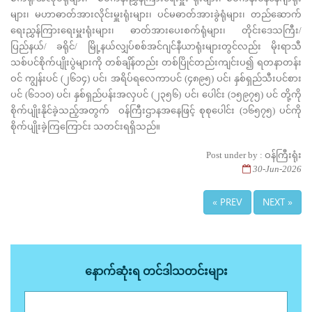
များ၊ မဟာဓာတ်အားလိုင်းမှူးရုံးများ၊ ပင်မဓာတ်အားခွဲရုံများ၊ တည်ဆောက်
ရေးညွှန်ကြားရေးမှူးရုံးများ၊ ဓာတ်အားပေးစက်ရုံများ၊ တိုင်းဒေသကြီး/
ပြည်နယ်/ ခရိုင်/ မြို့နယ်လျှပ်စစ်အင်ဂျင်နီယာရုံးများတွင်လည်း မိုးရာသီ
သစ်ပင်စိုက်ပျိုးပွဲများကို တစ်ချိန်တည်း တစ်ပြိုင်တည်းကျင်းပ၍ ရတနာတန်း
ဝင် ကျွန်းပင် (၂၆၁၄) ပင်၊ အရိပ်ရလေကာပင် (၄၈၉၅) ပင်၊ နှစ်ရှည်သီးပင်စား
ပင် (၆၁၁၀) ပင်၊ နှစ်ရှည်ပန်းအလှပင် (၂၃၅၆) ပင်၊ ပေါင်း (၁၅၉၇၅) ပင် တို့ကို
စိုက်ပျိုးနိုင်ခဲ့သည့်အတွက် ဝန်ကြီးဌာနအနေဖြင့် စုစုပေါင်း (၁၆၅၇၅) ပင်ကို
စိုက်ပျိုးခဲ့ကြကြောင်း သတင်းရရှိသည်။
Post under by : ဝန်ကြီးရုံး
30-Jun-2026
« PREV
NEXT »
နောက်ဆုံးရ တင်ဒါသတင်းများ