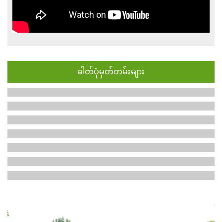
ဓါတ်ပုံမှတ်တမ်းများ