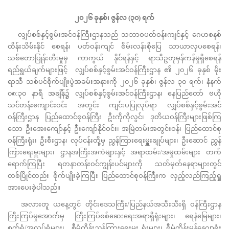
၂၀၂၆ ခုနှစ်၊ ဇွန်လ (၃၀) ရက်
လျှပ်စစ်နှင့်စွမ်းအင်ဝန်ကြီးဌာနသည် သဘာဝပတ်ဝန်းကျင်နှင့် ဂေဟစနစ်
ထိန်းသိမ်းနိုင် စေရန်၊ ပတ်ဝန်းကျင် စိမ်းလန်းစိုပြေ သာယာလှပစေရန်၊
သစ်တောပြုန်းတီးမှုမှ ကာကွယ် နိုင်ရန်နှင့် ရာသီဥတုမှန်ကန်မှုရှိစေရန်
ရည်ရွယ်ချက်များဖြင့် လျှပ်စစ်နှင့်စွမ်းအင်ဝန်ကြီးဌာန ၏ ၂၀၂၆ ခုနှစ် မိုး
ရာသီ သစ်ပင်စိုက်ပျိုးပွဲအခမ်းအနားကို ၂၀၂၆ ခုနှစ်၊ ဇွန်လ ၃၀ ရက်၊ နံနက်
၀၈:၃၀ နာရီ အချိန်၌ လျှပ်စစ်နှင့်စွမ်းအင်ဝန်ကြီးဌာန၊ နေပြည်တော် ဗဟို
သင်တန်းကျောင်းဝင်း အတွင်း ကျင်းပပြုလုပ်ရာ လျှပ်စစ်နှင့်စွမ်းအင်
ဝန်ကြီးဌာန ပြည်ထောင်စုဝန်ကြီး ဦးကိုကိုလွင်၊ ဒုတိယဝန်ကြီးများဖြစ်ကြ
သော ဦးအေးကျော်နှင့် ဦးကျော်နိုင်ဝင်း၊ အမြဲတမ်းအတွင်းဝန်၊ ပြည်ထောင်စု
ဝန်ကြီးရုံး၊ ဦးစီးဌာန၊ လုပ်ငန်းတို့မှ ညွှန်ကြားရေးမှူးချုပ်များ၊ ဦးဆောင် ညွှန်
ကြားရေးမှူးများ၊ ဌာနအကြီးအကဲများနှင့် အရာထမ်း/အမှုထမ်းများ တက်
ရောက်ကြပြီး ရတနာတန်းဝင်ကျွန်းပင်များကို သတ်မှတ်နေရာများတွင်
တစ်ပြိုင်တည်း စိုက်ပျိုးခဲ့ကြပြီး ပြည်ထောင်စုဝန်ကြီးက လှည့်လည်ကြည့်ရှု
အားပေးခဲ့ပါသည်။
အလားတူ ယနေ့တွင် တိုင်းဒေသကြီး/ပြည်နယ်အသီးသီးရှိ ဝန်ကြီးဌာန
ကြီးကြပ်မှုအောက်မှ ကြီးကြပ်စစ်ဆေးရေးအရာရှိရုံးများ၊ ရေနံမြေများ၊
စက်ရုံ/အလုပ်ရုံများ၊ စီမံကိန်းညွှန်ကြားရေးမှူး ရုံးများ၊ စီမံကိန်းမန်နေဂျာရုံး