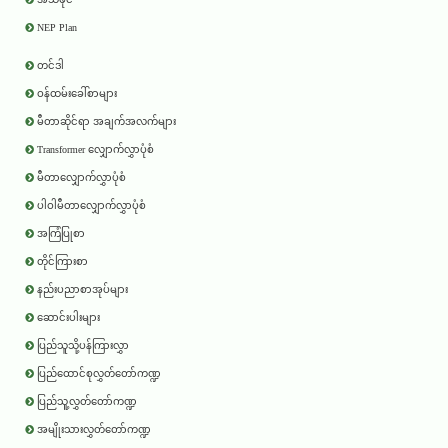
NEP Plan
တင်ဒါ
ဝန်ထမ်းခေါ်စာများ
မီတာဆိုင်ရာ အချက်အလက်များ
Transformer လျှောက်လွှာပုံစံ
မီတာလျှောက်လွှာပုံစံ
ပါဝါမီတာလျှောက်လွှာပုံစံ
အကြံပြုစာ
တိုင်ကြားစာ
နည်းပညာစာအုပ်များ
ဆောင်းပါးများ
ပြည်သူသို့ပန်ကြားလွှာ
ပြည်ထောင်စုလွှတ်တော်ကဏ္ဍ
ပြည်သူ့လွှတ်တော်ကဏ္ဍ
အမျိုးသားလွှတ်တော်ကဏ္ဍ