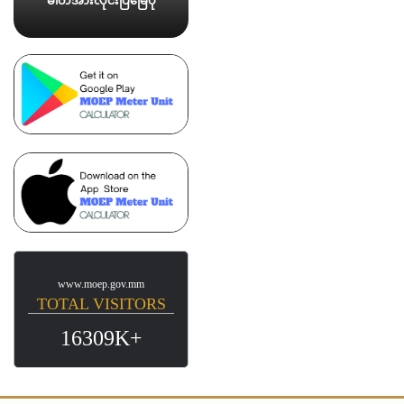
ဓါတ်အားလိုင်းပြမြေပုံ
www.moep.gov.mm
TOTAL VISITORS
16309K+