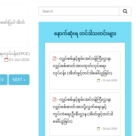
်ဖော်ပြပါ အိတ်
နောက်ဆုံးရ တင်ဒါသတင်းများ
ေးလုပ်ငန်း(EPGE)
- လျှပ်စစ်နှင့်စွမ်းအင်ဝန်ကြီးဌာန၊
01-Jul-2026
လျှပ်စစ်ဓာတ်အားထုတ်လုပ်ရေး
လုပ်ငန်း (အိတ်ဖွင့်တင်ဒါခေါ်ယူခြင်း)
EV
NEXT »
- 31-Jul-2026
- လျှပ်စစ်နှင့်စွမ်းအင်ဝန်ကြီးဌာန၊
လျှပ်စစ်ဓာတ်အားပို့လွှတ်ရေးနှင့်
ကွပ်ကဲရေးဦးစီးဌာန (အိတ်ဖွင့်တင်ဒါ
ခေါ်ယူခြင်း)
- 30-Jul-2026