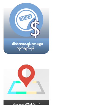
ဓါတ်အားခနှုန်းထားများ
တွက်ချက်ရန်