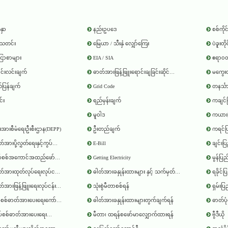
နှာ
နည်းဥပဒေ
စစ်ကိုင
ရသတင်း
မြေယာ / သီးနှံ လျှော်ကြေး
ပဲခူးတိ
်ငြာစာများ
EIA / SIA
ဧရာ၀တီ
င်းလင်းချက်
ဓာတ်အားဖြန့်ဖြူးရောင်းချခြင်းဆိုင်ရာ ပဋိညာဉ်စာချုပ်
မကွေးတ
ပြန်ချက်
Grid Code
တနင်္သ
်း
ရည်မှန်းချက်
ကချင်
မူဝါဒ
ကယားပ
မ်းအားစီမံရေးဦးစီးဌာန(DEPP)
ဦးတည်ချက်
ကရင်ပ
့လွှတ်ရေးနှင့်ကွပ်ကဲရေးဦးစီးဌာန(DPTSC)
E-Bill
ချင်းပ
အကောင်အထည်ဖော်ရေးဦးစီးဌာန(DHPI)
Getting Electricity
မွန်ပြ
အားထုတ်လုပ်ရေးလုပ်ငန်း(EPGE)
ဓါတ်အားခနှုန်းထားများ နှင့် သက်မှတ်ကြေး
ရခိုင်ပ
အားဖြန့်ဖြူးရေးလုပ်ငန်း(ESE)
သုံးစွဲမီတာစစ်ရန်
ရှမ်းပြ
ဓာတ်အားပေးရေးကော်ပိုရေးရှင်း(YESC)
ဓါတ်အားခနှုန်းထားများတွက်ချက်ရန်
ဓာတ်ပုံ
တ်အားပေးရေးကော်ပိုရေးရှင်း(MESC)
မီတာ၊ ထရန်စဖော်မာလျှောက်ထားရန်
ဗွီဒီယို