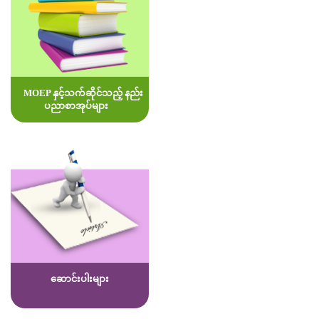
MOEP နှင့်သက်ဆိုင်သည့် နည်း
ပညာစာအုပ်များ
ဆောင်းပါးများ