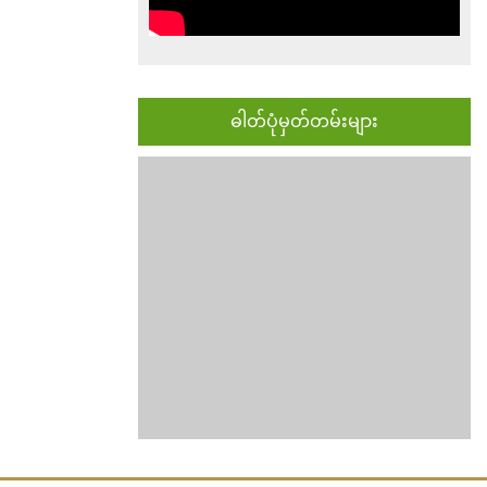
ဓါတ်ပုံမှတ်တမ်းများ