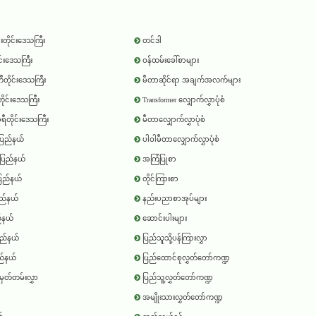
်းတိုင်းဒေသကြီး
တင်ဒါ
ုင်းဒေသကြီး
ဝန်ထမ်းခေါ်စာများ
တိုင်းဒေသကြီး
မီတာဆိုင်ရာ အချက်အလက်များ
ိုင်းဒေသကြီး
Transformer လျှောက်လွှာပုံစံ
ာရီတိုင်းဒေသကြီး
မီတာလျှောက်လွှာပုံစံ
ပြည်နယ်
ပါဝါမီတာလျှောက်လွှာပုံစံ
ြည်နယ်
အကြံပြုစာ
ြည်နယ်
တိုင်ကြားစာ
ြည်နယ်
နည်းပညာစာအုပ်များ
ည်နယ်
ဆောင်းပါးများ
ြည်နယ်
ပြည်သူသို့ပန်ကြားလွှာ
ည်နယ်
ပြည်ထောင်စုလွှတ်တော်ကဏ္ဍ
မှတ်တမ်းလွှာ
ပြည်သူ့လွှတ်တော်ကဏ္ဍ
အမျိုးသားလွှတ်တော်ကဏ္ဍ