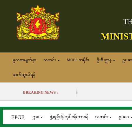
TH
MINIS
မူလစာမျက်နှာ
သတင်း
MOEE သမိုင်း
ဦးစီးဌာန
ဥပဒ
ဆက်သွယ်ရန်
BREAKING NEWS :
EPGE
ဌာန
ဖွဲ့စည်းပုံ/လုပ်ငန်းတာ၀န်
သတင်း
ဥပဒေ