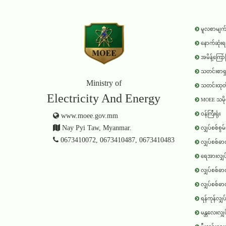
မူလစာမျက်
နောက်ဆုံး
အမိန့်ကြော
သတင်းစာရှ
Ministry of
သတင်းထုတ်
Electricity And Energy
MOEE သမိုင
ဝန်ကြီးရုံး
www.moee.gov.mm
Nay Pyi Taw, Myanmar.
လျှပ်စစ်စွ
0673410072, 0673410487, 0673410483
လျှပ်စစ်ဓာတ်အားပို
ရေအားလျှပ်စစ်
လျှပ်စစ်ဓာတ်
လျှပ်စစ်ဓာတ်
ရန်ကုန်လျှပ်စစ်
မန္တလေးလျှပ်စစ်ဓာ