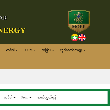
MAR
ENERGY
N
တင်ဒါ
FORM
အခြား
လွှတ်တော်ကဏ္ဍ
(၇.၈.၂
တင်ဒါ
Form
ဆက်သွယ်ရန်