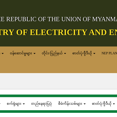
E REPUBLIC OF THE UNION OF MYAN
TRY OF ELECTRICITY AND 
ေ
ဝန်ဆောင်မှုများ
တိုင်း/ပြည်နယ်
ဓာတ်ပုံ/ဗွီဒီယို
NEP PLA
စက်ရုံများ
တည်နေရာပြပုံ
စီမံကိန်းသစ်များ
ဓာတ်ပုံ/ဗွီဒီယို