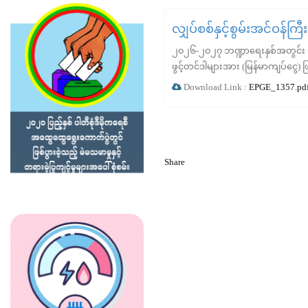
လျှပ်စစ်နှင့်စွမ်းအင်ဝန်ကြ
၂၀၂၆-၂၀၂၇ ဘဏ္ဍာရေးနှစ်အတွင်း လျှ
ဖွင့်တင်ဒါများအား (မြန်မာကျပ်ငွေ) ဖ
Download Link :
EPGE_1357.pd
Share