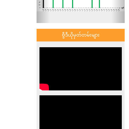
ဗွီဒီယိုမှတ်တမ်းများ