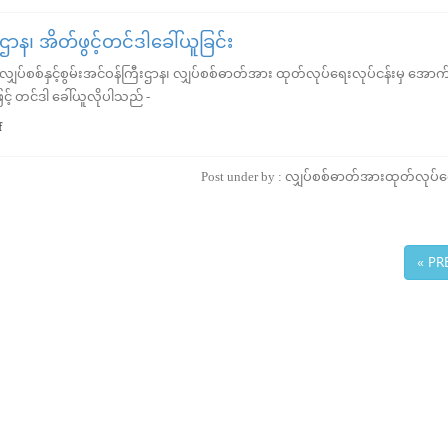
ီးဌာန၊ အိတ်ဖွင့်တင်ဒါခေါ်ယူခြင်း
ပ်စစ်နှင့်စွမ်းအင်ဝန်ကြီးဌာန၊ လျှပ်စစ်ဓာတ်အား ထုတ်လုပ်ရေးလုပ်ငန်းမှ အောက
ြင့် တင်ဒါ ခေါ်ယူလိုပါသည် -
f
Post under by : လျှပ်စစ်ဓာတ်အားထုတ်လုပ်ရ
« PR