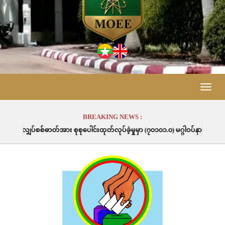
Toggle
naviga
BREAKING NEWS :
စစ်ဓာတ်အား စုစုပေါင်းထုတ်လုပ်ခဲ့မှုမှာ (၇၀၁၀၁.၀) မဂ္ဂါဝပ်နာရီဖြစ်ပါသည်။