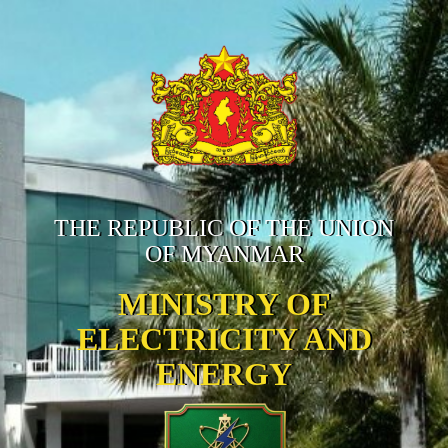
THE REPUBLIC OF THE UNION
OF MYANMAR
MINISTRY OF
ELECTRICITY AND
ENERGY