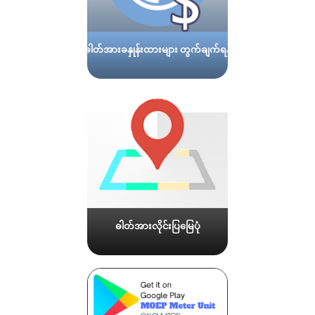
ဓါတ်အားခနှုန်းထားများ တွက်ချက်ရန်
ဓါတ်အားလိုင်းပြမြေပုံ