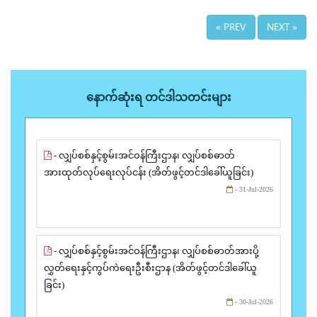
« PREV
NEXT »
နောက်ဆုံးရ တင်ဒါသတင်းများ
- လျှပ်စစ်နှင့်စွမ်းအင်ဝန်ကြီးဌာန၊ လျှပ်စစ်ဓာတ်
အားထုတ်လုပ်ရေးလုပ်ငန်း (အိတ်ဖွင့်တင်ဒါခေါ်ယူခြင်း)
- 31-Jul-2026
- လျှပ်စစ်နှင့်စွမ်းအင်ဝန်ကြီးဌာန၊ လျှပ်စစ်ဓာတ်အားပို့
လွှတ်ရေးနှင့်ကွပ်ကဲရေးဦးစီးဌာန (အိတ်ဖွင့်တင်ဒါခေါ်ယူ
ခြင်း)
- 30-Jul-2026