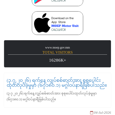
www.moep.gov.mm
TOTAL VISITORS
16286K+
(၃.၇.၂၀၂၆) ရက်နေ့ လျှပ်စစ်ဓာတ်အား စုစုပေါင်း
ထုတ်လုပ်ခဲ့မှုမှာ (၆၇၁၈၀.၁) မဂ္ဂါဝပ်နာရီဖြစ်ပါသည်။
(၃.၇.၂၀၂၆) ရက်နေ့ လျှပ်စစ်ဓာတ်အား စုစုပေါင်းထုတ်လုပ်ခဲ့မှုမှာ
(၆၇၁၈၀.၁) မဂ္ဂါဝပ်နာရီဖြစ်ပါသည်။
04-Jul-2026