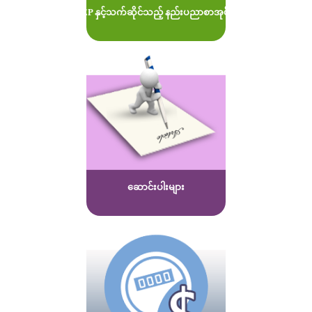
MOEP နှင့်သက်ဆိုင်သည့် နည်းပညာစာအုပ်များ
ဆောင်းပါးများ