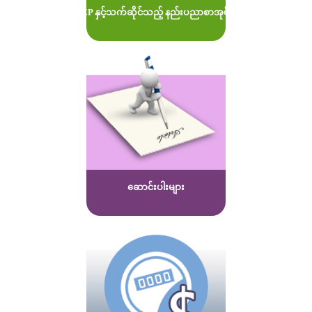
MOEP နှင့်သက်ဆိုင်သည့် နည်းပညာစာအုပ်များ
ဆောင်းပါးများ