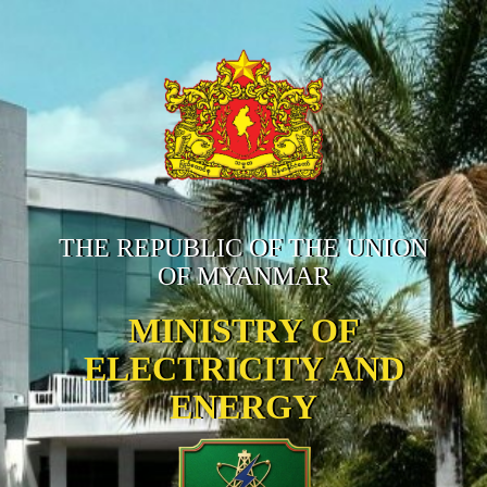
THE REPUBLIC OF THE UNION
OF MYANMAR
MINISTRY OF
ELECTRICITY AND
ENERGY