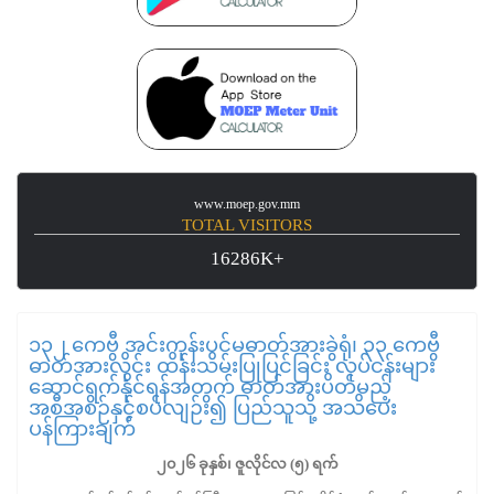
www.moep.gov.mm
TOTAL VISITORS
16286K+
၁၃၂ ကေဗွီ အင်းကုန်းပင်မဓာတ်အားခွဲရုံ၊ ၃၃ ကေဗွီ
ဓာတ်အားလိုင်း ထိန်းသိမ်းပြုပြင်ခြင်း လုပ်ငန်းများ
ဆောင်ရွက်နိုင်ရန်အတွက် ဓာတ်အားပိတ်မည့်
အစီအစဉ်နှင့်စပ်လျဉ်း၍ ပြည်သူသို့ အသိပေး
ပန်ကြားချက်
၂၀၂၆ ခုနှစ်၊ ဇူလိုင်လ (၅) ရက်