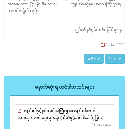
အသိပေးထားပြီးဖြစ်ပါကြောင်း လျှပ်စစ်နှင့်စွမ်းအင်ဝန်ကြီးဌာနမှ
သတင်းရရှိပါသည်။
လျှပ်စစ်နှင့်စွမ်းအင်ဝန်ကြီးဌာန
04-Jul-2026
« PREV
NEXT »
နောက်ဆုံးရ တင်ဒါသတင်းများ
- လျှပ်စစ်နှင့်စွမ်းအင်ဝန်ကြီးဌာန၊ လျှပ်စစ်ဓာတ်
အားထုတ်လုပ်ရေးလုပ်ငန်း (အိတ်ဖွင့်တင်ဒါခေါ်ယူခြင်း)
- 31-Jul-2026