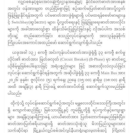
လျှပ်စစ်နှင့်စွမ်းအင်ဝန်ကြီးဌာနအနေဖြင့် နိုင်ငံတော်ဓာတ်အားစနစ်
အတွင်း ဝန်အားမျှတ တည်ငြိမ်စွာဖြင့် စဉ်ဆက်မပြတ်ဓာတ်အားပို့လွှတ်
ဖြန့်ဖြူးနိုင်ရန်အတွက် ပင်မဓာတ်အားခွဲရုံများရှိ ပင်မထရန်စဖော်မာများနှ
င့် Switchbay(ဆွဒ်ဘေး) များ၊ ပို့လွှတ်ရေးနှင့် ဖြန့်ဖြူးရေးဓာတ်အားလိုင်း
များကို အခါအားလျော်စွာ ထိန်းသိမ်းပြုပြင်ခြင်းနှင့် လိုအပ်ပါက အသစ်
တိုးချဲ့ တည်ဆောက်ခြင်း စသည့်လုပ်ငန်းများကို အားသွန်ခွန်စိုက်
ကြိုးပမ်းအကောင်အထည်ဖော် ဆောင်ရွက်လျက်ရှိပါသည်။
ယခုအခါ ၁၃၂ ကေဗွီ အင်းကုန်းပင်မဓာတ်အားခွဲရုံရှိ ၃၃ ကေဗွီ စက်မှု
လိုင်း၏ ဓာတ်အား ဖြတ်ခလုတ် (Circuit Breaker) (B-Phase) မှာ ဓာတ်ငွေ့
ယိုစိမ့်မှုဖြစ်ပေါ်နေသဖြင့် အရံပစ္စည်းများ ဖြင့် အစားထိုးလဲလှယ်ခြင်း
လုပ်ငန်း ဆောင်ရွက်နိုင်ရန်အတွက် အဆိုပါခွဲရုံရှိ ၃၃ ကေဗွီ Main Bus အား
၂၀၂၆ ခုနှစ်၊ ဇူလိုင်လ (၅) ရက်နေ့၊ ညနေ (၁၅:၀၀) နာရီမှ (၁၈:၀၀) နာရီ
အထိ အချိန်(၃) နာရီ ကြာခန့် ဓာတ်အားပိတ်၍ ဆောင်ရွက်သွားမည်ဖြစ်
ပါသည်။
ထိုကဲ့သို့ လုပ်ငန်းဆောင်ရွက်စဉ်အတွင်း မန္တလေးတိုင်းဒေသကြီးအတွင်း
ရှိ ကျောက်ဆည်မြို့၊ မြစ်သားမြို့နှင့် ကူမဲမြို့တို့ရှိ ရပ်ကွက်နှင့်ကျေးရွာ
များ အချိန်(၃)နာရီကြာခန့် ယာယီဓာတ်အား ပြတ်တောက်နေမည်ဖြစ်ပြီး၊
ဓာတ်အားပြတ်ဧရိယာများရှိ ဓာတ်အားသုံးစွဲသူ မိဘပြည်သူများအား
သက်ဆိုင်ရာ မြို့နယ်လျှပ်စစ်အင်ဂျင်နီယာရုံးများမှတစ်ဆင့် ကြိုတင်