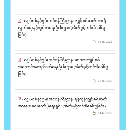
- လျှပ်စစ်နှင့်စွမ်းအင်ဝန်ကြီးဌာန၊ လျှပ်စစ်ဓာတ်အားပို့
လွှတ်ရေးနှင့်ကွပ်ကဲရေးဦးစီးဌာန (အိတ်ဖွင့်တင်ဒါခေါ်ယူ
ခြင်း)
- 30-Jul-2026
- လျှပ်စစ်နှင့်စွမ်းအင်ဝန်ကြီးဌာန၊ ရေအားလျှပ်စစ်
အကောင်အထည်ဖော်ရေးဦးစီးဌာန (အိတ်ဖွင့်တင်ဒါခေါ်ယူ
ခြင်း)
- 21-Jul-2026
- လျှပ်စစ်နှင့်စွမ်းအင်ဝန်ကြီးဌာန၊ ရန်ကုန်လျှပ်စစ်ဓာတ်
အားပေးရေးကော်ပိုရေးရှင်း (အိတ်ဖွင့်တင်ဒါခေါ်ယူခြင်း)
- 14-Jul-2026