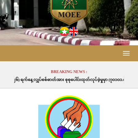
Toggle
naviga
BREAKING NEWS :
်အား စုစုပေါင်းထုတ်လုပ်ခဲ့မှုမှာ (၇၀၁၀၁.၀) မဂ္ဂါဝပ်နာရီဖြစ်ပါသည်။