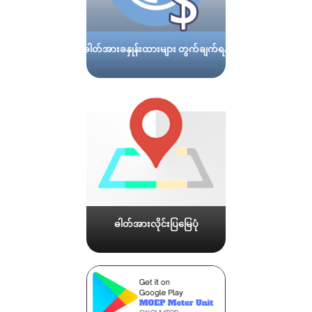
ဓါတ်အားခနှုန်းထားများ တွက်ချက်ရန်
ဓါတ်အားလိုင်းပြမြေပုံ