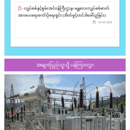
- လျှပ်စစ်နှင့်စွမ်းအင်ဝန်ကြီးဌာန၊ မန္တလေးလျှပ်စစ်ဓာတ်
အားပေးရေးကော်ပိုရေးရှင်း (အိတ်ဖွင့်တင်ဒါခေါ်ယူခြင်း)
- 10-Jul-2026
အများပြည်သူသို့ ပန်ကြားလွှာ
Previous
Next