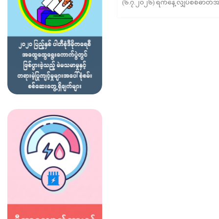
(၆.၇.၂၀၂၆) ရက်နေ့ လျှပ်စစ်ဓာတ်အား