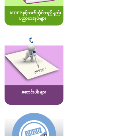
MOEP နှင့်သက်ဆိုင်သည့် နည်း
ပညာစာအုပ်များ
ဆောင်းပါးများ