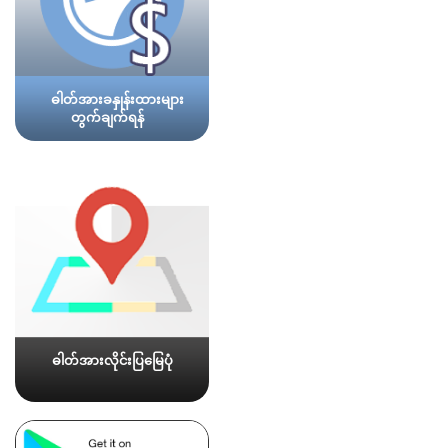
ဓါတ်အားခနှုန်းထားများ
တွက်ချက်ရန်
ဓါတ်အားလိုင်းပြမြေပုံ