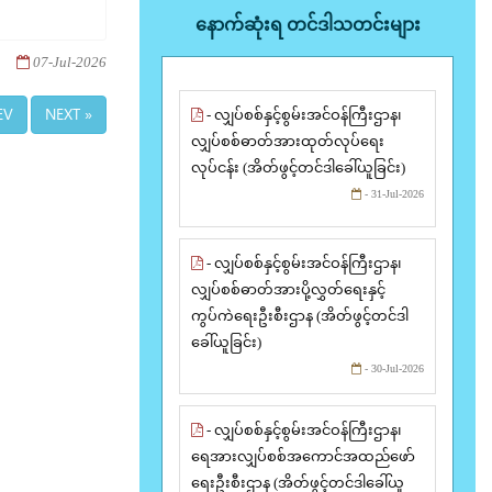
နောက်ဆုံးရ တင်ဒါသတင်းများ
07-Jul-2026
EV
NEXT »
- လျှပ်စစ်နှင့်စွမ်းအင်ဝန်ကြီးဌာန၊
လျှပ်စစ်ဓာတ်အားထုတ်လုပ်ရေး
လုပ်ငန်း (အိတ်ဖွင့်တင်ဒါခေါ်ယူခြင်း)
- 31-Jul-2026
- လျှပ်စစ်နှင့်စွမ်းအင်ဝန်ကြီးဌာန၊
လျှပ်စစ်ဓာတ်အားပို့လွှတ်ရေးနှင့်
ကွပ်ကဲရေးဦးစီးဌာန (အိတ်ဖွင့်တင်ဒါ
ခေါ်ယူခြင်း)
- 30-Jul-2026
- လျှပ်စစ်နှင့်စွမ်းအင်ဝန်ကြီးဌာန၊
ရေအားလျှပ်စစ်အကောင်အထည်ဖော်
ရေးဦးစီးဌာန (အိတ်ဖွင့်တင်ဒါခေါ်ယူ