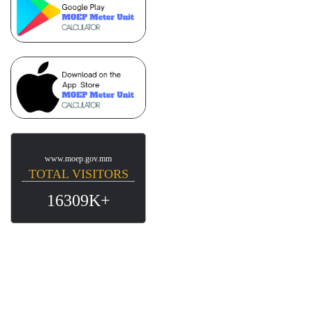
www.moep.gov.mm
TOTAL VISITORS
16309K+