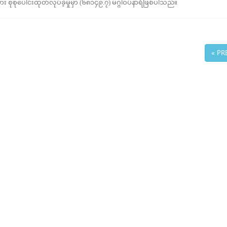
 စုစုပေါင်းထုတ်လုပ်ခဲ့မှုမှာ (၆၈၁၄၉.၇) မဂ္ဂါဝပ်နာရီဖြစ်ပါသည်။
« PR