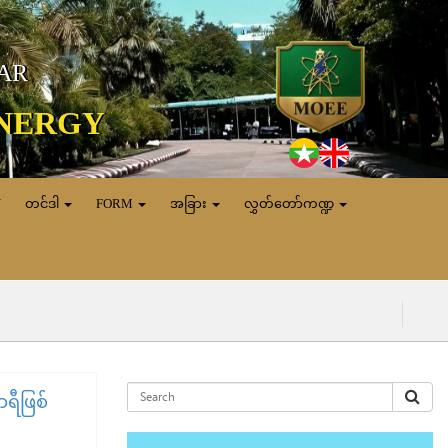
MAR
ENERGY
N
တင်ဒါ
FORM
အခြား
လွှတ်တော်ကဏ္ဍ
(၇.၈.၂၀၂၆) ရ
ာရီဖြစ်