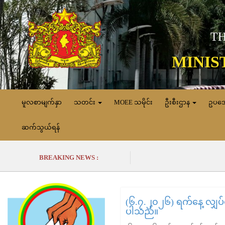
TH
MINIS
မူလစာမျက်နှာ
သတင်း
MOEE သမိုင်း
ဦးစီးဌာန
ဥပဒ
ဆက်သွယ်ရန်
BREAKING NEWS :
(၆.၇.၂၀၂၆) ရက်နေ့ လျှပ်စစ
ပါသည်။