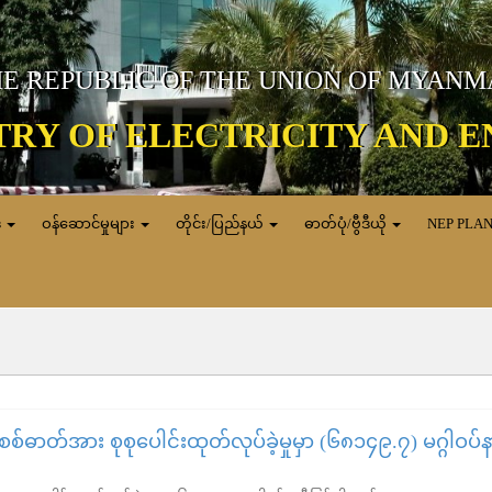
E REPUBLIC OF THE UNION OF MYAN
TRY OF ELECTRICITY AND 
ေ
ဝန်ဆောင်မှုများ
တိုင်း/ပြည်နယ်
ဓာတ်ပုံ/ဗွီဒီယို
NEP PLA
်ဓာတ်အား စုစုပေါင်းထုတ်လုပ်ခဲ့မှုမှာ (၆၈၁၄၉.၇) မဂ္ဂါဝပ်န