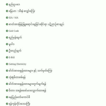
နည်းဥပဒေ
မြေယာ / သီးနှံ လျှော်ကြေး
EIA / SIA
ဓာတ်အားဖြန့်ဖြူးရောင်းချခြင်းဆိုင်ရာ ပဋိညာဉ်စာချုပ်
Grid Code
ရည်မှန်းချက်
မူဝါဒ
ဦးတည်ချက်
E-Bill
Getting Electricity
ဓါတ်အားခနှုန်းထားများ နှင့် သက်မှတ်ကြေး
သုံးစွဲမီတာစစ်ရန်
ဓါတ်အားခနှုန်းထားများတွက်ချက်ရန်
မီတာ၊ ထရန်စဖော်မာလျှောက်ထားရန်
နေပြည်တော်ကောင်စီ
ရန်ကုန်တိုင်းဒေသကြီး