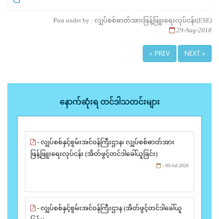
Post under by : လျှပ်စစ်ဓာတ်အားဖြန့်ဖြူးရေးလုပ်ငန်း(ESE)
29-Aug-2018
« PREV
NEXT »
နောက်ဆုံးရ တင်ဒါသတင်းများ
- လျှပ်စစ်နှင့်စွမ်းအင်ဝန်ကြီးဌာန၊ လျှပ်စစ်ဓာတ်အား
ဖြန့်ဖြူးရေးလုပ်ငန်း (အိတ်ဖွင့်တင်ဒါခေါ်ယူခြင်း)
- 09-Jul-2026
- လျှပ်စစ်နှင့်စွမ်းအင်ဝန်ကြီးဌာန (အိတ်ဖွင့်တင်ဒါခေါ်ယူ