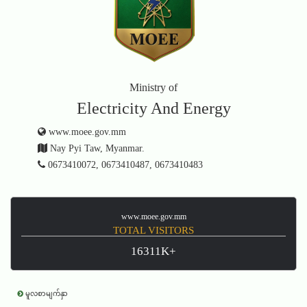
Ministry of
Electricity And Energy
www.moee.gov.mm
Nay Pyi Taw, Myanmar.
0673410072, 0673410487, 0673410483
www.moee.gov.mm
TOTAL VISITORS
16311K+
မူလစာမျက်နှာ