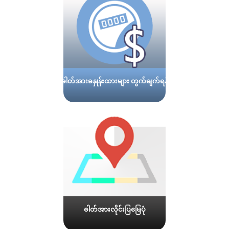
ဓါတ်အားခနှုန်းထားများ တွက်ချက်ရန်
ဓါတ်အားလိုင်းပြမြေပုံ