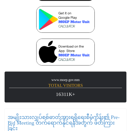
www.moep.gov.mm
TOTAL VISITORS
16311K+
အမျိုးသားလျှပ်စစ်ဓာတ်အားရရှိရေးစီမံကိန်း၏ Pre-
Bid Meeting တက်ရောက်နိုင်ရန်အတွက် ဖိတ်ကြား
ခြင်း