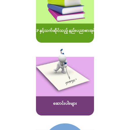
MOEP နှင့်သက်ဆိုင်သည့် နည်းပညာစာအုပ်များ
ဆောင်းပါးများ