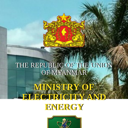
THE REPUBLIC OF THE UNION
OF MYANMAR
MINISTRY OF
ELECTRICITY AND
ENERGY