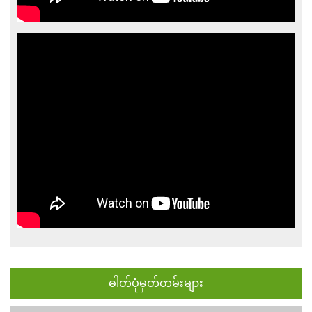
ဓါတ်ပုံမှတ်တမ်းများ