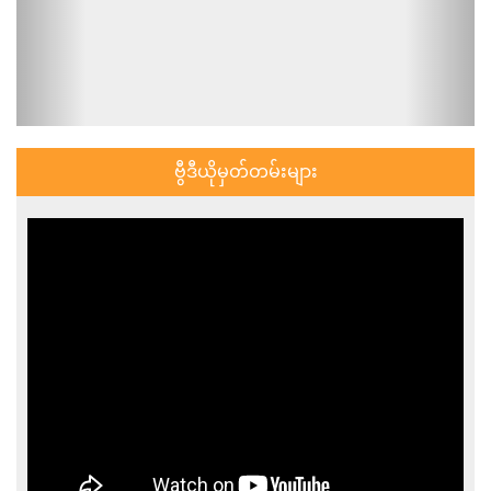
ဗွီဒီယိုမှတ်တမ်းများ