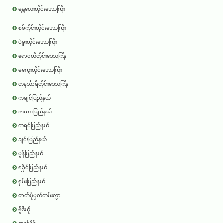
မန္တလေးတိုင်းဒေသကြီး
စစ်ကိုင်းတိုင်းဒေသကြီး
ပဲခူးတိုင်းဒေသကြီး
ဧရာ၀တီတိုင်းဒေသကြီး
မကွေးတိုင်းဒေသကြီး
တနင်္သာရီတိုင်းဒေသကြီး
ကချင်ပြည်နယ်
ကယားပြည်နယ်
ကရင်ပြည်နယ်
ချင်းပြည်နယ်
မွန်ပြည်နယ်
ရခိုင်ပြည်နယ်
ရှမ်းပြည်နယ်
ဓာတ်ပုံမှတ်တမ်းလွှာ
ဗွီဒီယို