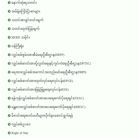
နောက်ဆုံးရသတင်း
အမိန့်ကြော်ငြာစာများ
သတင်းစာရှင်းလင်းချက်
သတင်းထုတ်ပြန်ချက်
MOEE သမိုင်း
ဝန်ကြီးရုံး
လျှပ်စစ်စွမ်းအားစီမံရေးဦးစီးဌာန(DEPP)
လျှပ်စစ်ဓာတ်အားပို့လွှတ်ရေးနှင့်ကွပ်ကဲရေးဦးစီးဌာန(DPTSC)
ရေအားလျှပ်စစ်အကောင်အထည်ဖော်ရေးဦးစီးဌာန(DHPI)
လျှပ်စစ်ဓာတ်အားထုတ်လုပ်ရေးလုပ်ငန်း(EPGE)
လျှပ်စစ်ဓာတ်အားဖြန့်ဖြူးရေးလုပ်ငန်း(ESE)
ရန်ကုန်လျှပ်စစ်ဓာတ်အားပေးရေးကော်ပိုရေးရှင်း(YESC)
မန္တလေးလျှပ်စစ်ဓာတ်အားပေးရေးကော်ပိုရေးရှင်း(MESC)
မီးလင်းရေးကော်မတီများလိုက်နာဆောင်ရွက်ရန်
လျှပ်စစ်ဥပဒေ
Right of Way