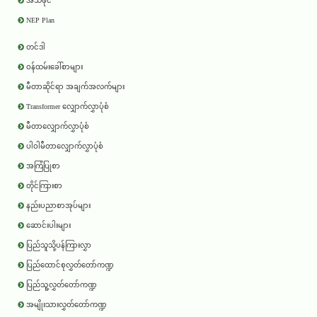
အသံဖိုင်
NEP Plan
တင်ဒါ
ဝန်ထမ်းခေါ်စာများ
မီတာဆိုင်ရာ အချက်အလက်များ
Transformer လျှောက်လွှာပုံစံ
မီတာလျှောက်လွှာပုံစံ
ပါဝါမီတာလျှောက်လွှာပုံစံ
အကြံပြုစာ
တိုင်ကြားစာ
နည်းပညာစာအုပ်များ
ဆောင်းပါးများ
ပြည်သူသို့ပန်ကြားလွှာ
ပြည်ထောင်စုလွှတ်တော်ကဏ္ဍ
ပြည်သူ့လွှတ်တော်ကဏ္ဍ
အမျိုးသားလွှတ်တော်ကဏ္ဍ