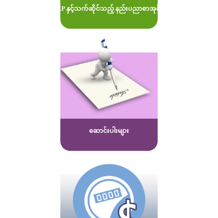
MOEP နှင့်သက်ဆိုင်သည့် နည်းပညာစာအုပ်များ
ဆောင်းပါးများ