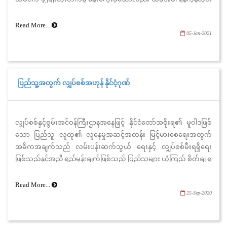
ဒေသကြီးအစိုးရနှင့် လျှပ်စစ်နှင့်စွမ်းအင်ဝန်ကြီးဌာန၊ ရန်ကုန်
လျှပ်စစ်ဓာတ်အား ပေးရေးကော်ပိုရေးရှင်းတို့၏ ပူးပေါင်းဆောင်ရွက်မှု
Read More...
05-Jan-2021
ကြောင့် ကျွန်းပေါ်တွင် နေရောင်ခြည် စွမ်းအင်သုံး လျှပ်စစ်ဓာတ်အားပေး
စက်ရုံ တစ်ခုကို တည်ဆောက်ကာ ၂၀၂၁ ခုနှစ်၊ နှစ်သစ်ကူးသည့်နေ့
(၁-၁-၂၀၂၁)ရက်နေ့တွင် ကျွန်းတစ်ခုလုံးသို့ လျှပ်စစ်ဓာတ်အား စတင်
စမ်းသပ် ထုတ်လုပ်လျက် (၃-၁-၂၀၂၁)ရက်နေ့မှ စတင်၍ (၂၄)နာရီ
ပြည်သူ့အတွက် လျှပ်စစ်အဟုန် နိုင်ငံ့ဂုဏ်
ဖြန့်ဖြူး ပေးနိုင်ခဲ့ပြီး ဖြစ်ကြောင်း သိရသည်။
လျှပ်စစ်နှင့်စွမ်းအင်ဝန်ကြီးဌာနအနေဖြင့် နိုင်ငံတော်အစိုးရ၏ မူဝါဒဖြစ်
သော ပြည်သူ လူထု၏ လူနေမှုအဆင့်အတန်း မြင့်မားစေရေးအတွက်
အဓိကအချက်သည် လမ်းပန်းဆက်သွယ် ရေးနှင့် လျှပ်စစ်မီးရရှိရေး
ဖြစ်သည်နှင့်အညီ ရည်မှန်းချက်ဖြစ်သည့် ပြည်သူများ ယုံကြည် စိတ်ချ ရ
သည့် တည်ငြိမ်သည့် လျှပ်စစ်ဓာတ်အား၊ ပြည့်ဝစွာသုံးစွဲနိုင်ရေးတို့ကို
ဆောင်ရွက်လျက်ရှိသည့် အပြင် တိုင်းရင်းသားလူမျိုးပေါင်းစုံ
Read More...
25-Sep-2020
သာတူညီမျှဖြစ်စေရန် ဖြည့်ဆည်းဆောင်ရွက်မှုများကို တိုင်း ဒေသကြီး၊
ပြည်နယ်အပါအဝင် နယ်စပ်ဒေသများပါမကျန် ဖြန့်ကြက် ဆောင်ရွက်
ပေးလျက်ရှိသည်။