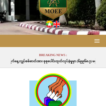
Toggle
naviga
BREAKING NEWS :
တ်အား စုစုပေါင်းထုတ်လုပ်ခဲ့မှုမှာ (၆၉၉၆၈.၇) မဂ္ဂါဝပ်နာရီဖြစ်ပါသည်။