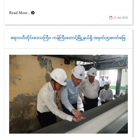
ကိုကိုလွင် သည် ဇူလိုင်လ ၂၀ ရက်နေ့ နံနက်တွင် ရန်ကုန်လျှပ်စစ်ဓာတ်
အားပေးကော်ပိုရေးရှင်းနှင့် တာဝန်ရှိသူများလိုက်ပါပြီး ပဲခူးတိုင်းဒေသ
Read More...
21-Jul-2026
ကြီး၊ အင်းတကော်စက်မှုနယ်မြေသို့ သွားရောက်၍ ခေတ်မီ Smart Meter
များ ပြည်တွင်းမှာပင် ထုတ်လုပ်နေသည့်စက်ရုံသို့ ကြည့်ရှုစစ်ဆေးခဲ့
ပါသည်။
ဧရာဝတီတိုင်းဒေသကြီး၊ ကန်ကြီးထောင့်မြို့နယ်ရှိ အမှတ်(၅)ဓာတ်မြေဩဇာစက်ရုံစက်လည်ပတ်ထုတ်လုပ်နေမှုအခြေအနေအား လျှပ်စစ်နှင့်စွမ်းအင်ဝန်ကြီးဌာန၊ ဒုတိယဝန်ကြီး သွားရောက်ကြည့်ရှုစစ်ဆေး