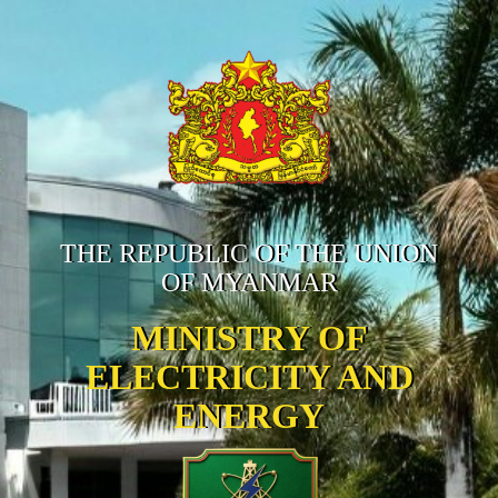
THE REPUBLIC OF THE UNION
OF MYANMAR
MINISTRY OF
ELECTRICITY AND
ENERGY