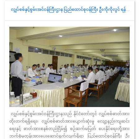
သွားရောက်ကြည့်ရှုစစ်ဆေးခဲ့ပါသည်။
လျှပ်စစ်နှင့်စွမ်းအင်ဝန်ကြီးဌာန ပြည်ထောင်စုဝန်ကြီး ဦးကိုကိုလွင် ရန်ကုန်တိုင်းဒေသကြီးအတွင်း လျှပ်စစ်ဓာတ်အားဖွံ့ဖြိုးတိုးတက်ရေးလုပ်ငန်းများ ကြည့်ရှုစစ်ဆေးခြင်းနှင့် တာဝန်ရှိသူများအား တွေ့ဆုံမှာကြားခြင်း
လျှပ်စစ်နှင့်စွမ်းအင်ဝန်ကြီးဌာနသည် နိုင်ငံတော်တွင် လျှပ်စစ်ဓာတ်အား
တိုးတက်ရရှိရေး၊ လျှပ်စစ်ဓာတ်အားပျောက်ဆုံးမှု လျော့နည်းကျဆင်း
ရေးနှင့် ဓာတ်အားစနစ်တည်ငြိမ်၍ စဉ်ဆက်မပြတ် ပေးနိုင်ရေးတို့အား
ဘက်စုံမှတွန်းအားပေးဆောင်ရွက်လျက်ရှိရာ ပြည်ထောင်စုဝန်ကြီး ဦး