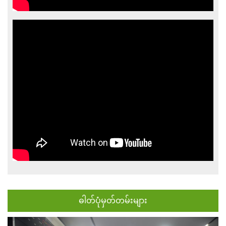
ဓါတ်ပုံမှတ်တမ်းများ