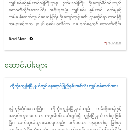
လျှပ်စစ်နှင့်စွမ်းအင်ဝန်ကြီးဌာန၊ ဒုတိယဝန်ကြီး ဦးကျော်နိုင်ဝင်းသည်
ဧရာဝတီတိုင်းဒေသကြီး အစိုးရအဖွဲ့၊ လျှပ်စစ်၊ စွမ်းအင်၊ စက်မှုနှင့်
လမ်းပန်းဆက်သွယ်ရေးဝန်ကြီး ဦးကျော်ထွန်းဇော်၊ ဌာနဆိုင်ရာ တာဝန်ရှိ
သူများနှင့်အတူ ၂၀၂၆ ခုနှစ်၊ ဇူလိုင်လ ၁၉ ရက်နေ့တွင် ဧရာဝတီတိုင်း
ဒေသကြီး၊ ကန်ကြီး ထောင့်မြို့နယ်၊ မြန်မာ့ရေနံဓာတုဗေဒလုပ်ငန်း
လက်အောက်ရှိ အမှတ် (၅) ဓာတ်မြေဩဇာစက်ရုံ၏ စက်လည်ပတ်
Read More...
19-Jul-2026
ထုတ်လုပ်နေမှုအခြေအနေအား သွားရောက် ကြည့်ရှုစစ်ဆေးခဲ့ပါသည်။
ဆောင်းပါးများ
ကိုကိုးကျွန်းမြို့နယ်တွင် နေရောင်ခြည်စွမ်းအင်သုံး လျှပ်စစ်ဓာတ်အားပေးစက်ရုံဖြင့် (၂၄)နာရီ လျှပ်စစ်ဓာတ်အားသုံးစွဲနိုင်ပြီ
ရန်ကုန်တိုင်းဒေသကြီး၊ ကိုကိုးကျွန်းမြို့နယ်သည် ကမ်းရိုးတန်းနှင့်
အလှမ်းကွာဝေး သော ကပ္ပလီပင်လယ်တွင်းရှိ ကျွန်းမြို့နယ် တစ်ခု ဖြစ်
ပြီး၊ ဆက်သွယ်သွားလာရေးလည်း ခက်ခဲသော နေရာတစ်ခု ဖြစ်ရာ
ယခင်က ဖွံ့ဖြိုးတိုးတက်မှု နှေးကွေးခဲ့သော်လည်း ယခုအခါ ရန်ကုန်တိုင်း