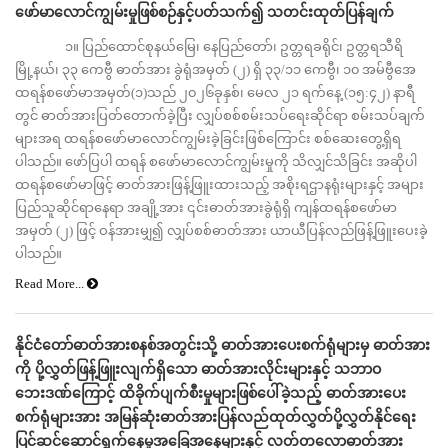
ဖော်မာလောင်ကျွမ်းမှုဖြစ်စဉ်နှင့်ပတ်သက်၍ သတင်းထုတ်ပြန်ချက်
၁။ ပြည်ထောင်စုနယ်မြေ၊ နေပြည်တော်၊ ဥတ္တရခရိုင်၊ ဥတ္တရသီရိ
မြို့နယ်၊ ၃၃ ကေဗွီ ဓာတ်အား ခွဲရုံအမှတ် (၂) ရှိ ၃၃/၁၁ ကေဗွီ၊ ၁၀ အမ်ဗွီအေ
ထရန်စဖော်မာအမှတ်(၁)သည် ၂၀၂၆ခုနှစ်၊ မေလ ၂၁ ရက်နေ့ (၁၅:၄၂) နာရီ
တွင် ဓာတ်အားပြတ်တောက်ခဲ့ပြီး လျှပ်စစ်စမ်းသပ်ရေးဆိုင်ရာ စမ်းသပ်ချက်
များအရ ထရန်စဖော်မာလောင်ကျွမ်းခဲ့ခြင်းဖြစ်ကြောင်း စစ်ဆေးတွေ့ရှိရ
ပါသည်။ ဖော်ပြပါ ထရန် စဖော်မာလောင်ကျွမ်းမှုကို သိလျှင်သိခြင်း အဆိုပါ
ထရန်စဖော်မာဖြင့် ဓာတ်အားဖြန့်ဖြူးထားသည့် အစိုးရဌာနရုံးများနှင့် အများ
ပြည်သူဆိုင်ရာနေရာ အချို့အား ၎င်းဓာတ်အားခွဲရုံရှိ ကျန်ထရန်စဖော်မာ
အမှတ် (၂) ဖြင့် ဝန်အားမျှ၍ လျှပ်စစ်ဓာတ်အား ယာယီပြန်လည်ဖြန့်ဖြူးပေးခဲ့
ပါသည်။
Read More...
နိုင်ငံတော်ဓာတ်အားစနစ်အတွင်းသို့ ဓာတ်အားပေးစက်ရုံများမှ ဓာတ်အား
ကို ပို့လွှတ်ဖြန့်ဖြူးလျက်ရှိသော ဓာတ်အားလိုင်းများနှင့် သဘာဝ
ဘေးဒဏ်ကြောင့် ထိခိုက်ပျက်စီးမှုများဖြစ်ပေါ်ခဲ့သည့် ဓာတ်အားပေး
စက်ရုံများအား အမြန်ဆုံးဓာတ်အားပြန်လည်ထုတ်လွှတ်ပို့လွှတ်နိုင်ရေး
ပြင်ဆင်ဆောင်ရွက်နေမှုအခြေအနေများနှင့် လတ်တလောဓာတ်အား