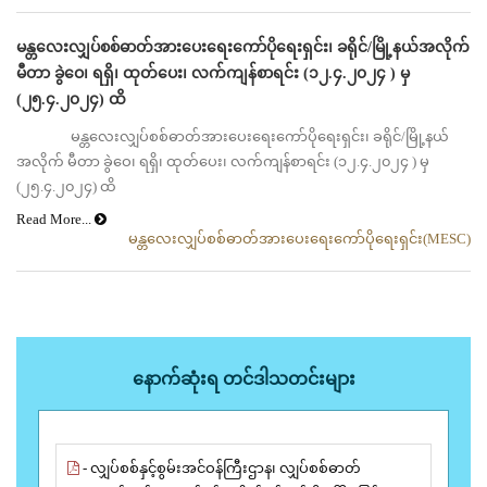
မန္တလေးလျှပ်စစ်ဓာတ်အားပေးရေးကော်ပိုရေးရှင်း၊ ခရိုင်/မြို့နယ်အလိုက်
မီတာ ခွဲဝေ၊ ရရှိ၊ ထုတ်ပေး၊ လက်ကျန်စာရင်း (၁၂.၄.၂၀၂၄ ) မှ
(၂၅.၄.၂၀၂၄) ထိ
မန္တလေးလျှပ်စစ်ဓာတ်အားပေးရေးကော်ပိုရေးရှင်း၊ ခရိုင်/မြို့နယ်
အလိုက် မီတာ ခွဲဝေ၊ ရရှိ၊ ထုတ်ပေး၊ လက်ကျန်စာရင်း (၁၂.၄.၂၀၂၄ ) မှ
(၂၅.၄.၂၀၂၄) ထိ
Read More...
မန္တလေးလျှပ်စစ်ဓာတ်အားပေးရေးကော်ပိုရေးရှင်း(MESC)
နောက်ဆုံးရ တင်ဒါသတင်းများ
- လျှပ်စစ်နှင့်စွမ်းအင်ဝန်ကြီးဌာန၊ လျှပ်စစ်ဓာတ်