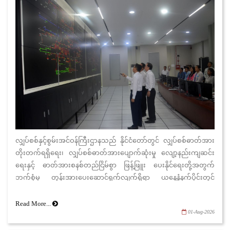
လျှပ်စစ်နှင့်စွမ်းအင်ဝန်ကြီးဌာနသည် နိုင်ငံတော်တွင် လျှပ်စစ်ဓာတ်အား
တိုးတက်ရရှိရေး၊ လျှပ်စစ်ဓာတ်အားပျောက်ဆုံးမှု လျော့နည်းကျဆင်း
ရေးနှင့် ဓာတ်အားစနစ်တည်ငြိမ်စွာ ဖြန့်ဖြူး ပေးနိုင်ရေးတို့အတွက်
ဘက်စုံမှ တွန်းအားပေးဆောင်ရွက်လျက်ရှိရာ ယနေ့နံနက်ပိုင်းတွင်
ပြည်ထောင်စုဝန်ကြီး ဦးကိုကိုလွင်သည် တာဝန်ရှိသူများ လိုက်ပါပြီး
နေပြည်တော်ကောင်စီ နယ်မြေ၊ ဒက္ခိဏသီရိမြို့နယ်ရှိ လျှပ်စစ်ဓာတ်အား
Read More...
01-Aug-2026
ဖြန့်ဖြူးရေးလုပ်ငန်း၊ မီတာစမ်းသပ်စစ်ဆေးရေး ဌာနခွဲနှင့် Digital Smart
Meter များအား စောင့်ကြည့်စစ်ဆေးနေသည့် Control Center များသို့