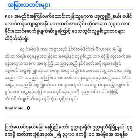
အခြားသတင်းများ
PDF အမည်ခံအကြမ်းဖက်သောင်းကျန်းသူများက ပခုက္ကူမြို့နယ်၊ ပေါင်
လောင်ကန်ကျေးရွာအနီး မဟာဓာတ်အားလိုင်း တိုင်အမှတ် (၃၃၈) အား
မိုင်းထောင်ဖောက်ခွဲဖျက်ဆီးမှုကြောင့် ဒေသတွင်းလူမှုစီးပွားဘဝများ
ထိခိုက်ဆုံးရှုံး
လျှပ်စစ်စွမ်းအားကဏ္ဍသည် နိုင်ငံတစ်နိုင်ငံ၏ စီးပွားရေးဖွံ့ဖြိုး
တိုးတက်ရန်၊ လူနေမှုဘဝမြင့်မားစေရန်နှင့် လူမှုစီးပွားဘဝ လုံခြုံတိုးတက်စေ
ရန်အတွက် အဓိက အရေးကြီးသည်နှင့်အညီ နိုင်ငံတော်အစိုးရအနေဖြင့်
လျှပ်စစ်ကဏ္ဍဖွံ့ဖြိုးတိုးတက်ရေး အတွက် ဦးစားပေးဆောင်ရွက်ပေးလျက်ရှိ
သည်။ PDF အမည်ခံ အကြမ်းဖက်သောင်း ကျန်းသူများနှင့် အချို့သော EAOs
အဖွဲ့များသည် နိုင်ငံဖွံ့ဖြိုးတိုးတက်ရေးအတွက် ဆောင်ရွက်နေသည့် လျှပ်စစ်
စွမ်းအားကဏ္ဍနှင့်အခြားသောလုပ်ငန်းများကို နည်းလမ်း ပေါင်းစုံဖြင့်
တိုက်ခိုက်ဖျက်ဆီးနေသည်ကို တွေ့ရှိရသည်။
Read More...
ပြည်ထောင်စုနယ်မြေ၊ နေပြည်တော်၊ ဥတ္တရခရိုင်၊ ဥတ္တရသီရိမြို့နယ်၊ ၃၃
ကေဗွီ ဓာတ်အားခွဲရုံအမှတ်(၂)ရှိ ၃၃/၁၁ ကေဗွီ၊ ၁၀ အမ်ဗွီအေ ထရန်စ