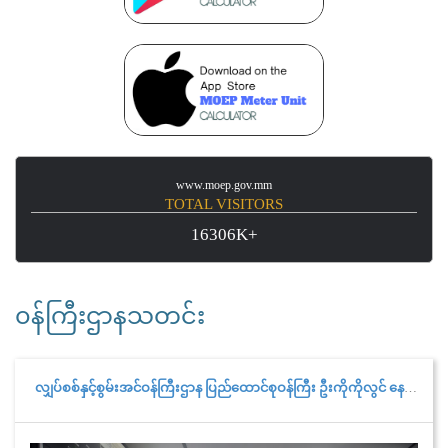
www.moep.gov.mm
TOTAL VISITORS
16306K+
၀န်ကြီးဌာနသတင်း
လျှပ်စစ်နှင့်စွမ်းအင်ဝန်ကြီးဌာန ပြည်ထောင်စုဝန်ကြီး ဦးကိုကိုလွင် နေပြည်တော်ကောင်စီနယ်မြေအတွင်းရှိ လျှပ်စစ်ကဏ္ဍဆိုင်ရာလုပ်ငန်းများ ကြည့်ရှုစစ်ဆေး