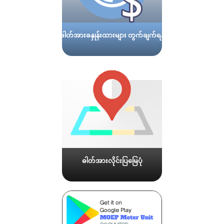
ဓါတ်အားခနှုန်းထားများ တွက်ချက်ရန်
ဓါတ်အားလိုင်းပြမြေပုံ