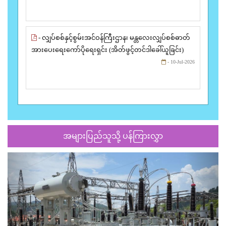
- လျှပ်စစ်နှင့်စွမ်းအင်ဝန်ကြီးဌာန၊ မန္တလေးလျှပ်စစ်ဓာတ်
အားပေးရေးကော်ပိုရေးရှင်း (အိတ်ဖွင့်တင်ဒါခေါ်ယူခြင်း)
- 10-Jul-2026
အများပြည်သူသို့ ပန်ကြားလွှာ
Previous
Next