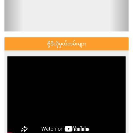
ဗွီဒီယိုမှတ်တမ်းများ