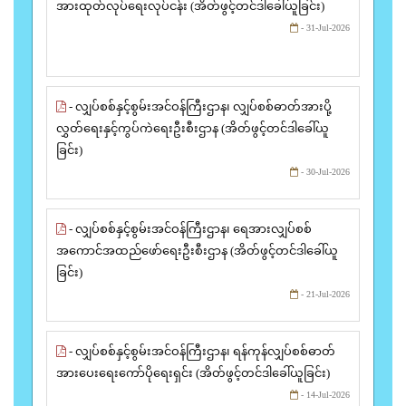
အားထုတ်လုပ်ရေးလုပ်ငန်း (အိတ်ဖွင့်တင်ဒါခေါ်ယူခြင်း)
- 31-Jul-2026
- လျှပ်စစ်နှင့်စွမ်းအင်ဝန်ကြီးဌာန၊ လျှပ်စစ်ဓာတ်အားပို့
လွှတ်ရေးနှင့်ကွပ်ကဲရေးဦးစီးဌာန (အိတ်ဖွင့်တင်ဒါခေါ်ယူ
ခြင်း)
- 30-Jul-2026
- လျှပ်စစ်နှင့်စွမ်းအင်ဝန်ကြီးဌာန၊ ရေအားလျှပ်စစ်
အကောင်အထည်ဖော်ရေးဦးစီးဌာန (အိတ်ဖွင့်တင်ဒါခေါ်ယူ
ခြင်း)
- 21-Jul-2026
- လျှပ်စစ်နှင့်စွမ်းအင်ဝန်ကြီးဌာန၊ ရန်ကုန်လျှပ်စစ်ဓာတ်
အားပေးရေးကော်ပိုရေးရှင်း (အိတ်ဖွင့်တင်ဒါခေါ်ယူခြင်း)
- 14-Jul-2026