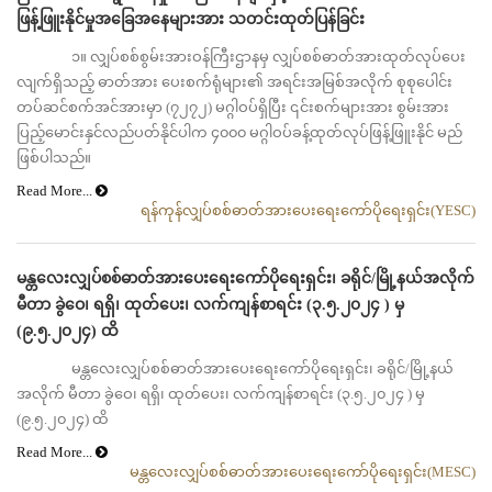
ဖြန့်ဖြူးနိုင်မှုအခြေအနေများအား သတင်းထုတ်ပြန်ခြင်း
၁။ လျှပ်စစ်စွမ်းအားဝန်ကြီးဌာနမှ လျှပ်စစ်ဓာတ်အားထုတ်လုပ်ပေး
လျက်ရှိသည့် ဓာတ်အား ပေးစက်ရုံများ၏ အရင်းအမြစ်အလိုက် စုစုပေါင်း
တပ်ဆင်စက်အင်အားမှာ (၇၂၇၂) မဂ္ဂါဝပ်ရှိပြီး ၎င်းစက်များအား စွမ်းအား
ပြည့်မောင်းနှင်လည်ပတ်နိုင်ပါက ၄၀၀၀ မဂ္ဂါဝပ်ခန့်ထုတ်လုပ်ဖြန့်ဖြူးနိုင် မည်
ဖြစ်ပါသည်။
Read More...
ရန်ကုန်လျှပ်စစ်ဓာတ်အားပေးရေးကော်ပိုရေးရှင်း(YESC)
မန္တလေးလျှပ်စစ်ဓာတ်အားပေးရေးကော်ပိုရေးရှင်း၊ ခရိုင်/မြို့နယ်အလိုက်
မီတာ ခွဲဝေ၊ ရရှိ၊ ထုတ်ပေး၊ လက်ကျန်စာရင်း (၃.၅.၂၀၂၄ ) မှ
(၉.၅.၂၀၂၄) ထိ
မန္တလေးလျှပ်စစ်ဓာတ်အားပေးရေးကော်ပိုရေးရှင်း၊ ခရိုင်/မြို့နယ်
အလိုက် မီတာ ခွဲဝေ၊ ရရှိ၊ ထုတ်ပေး၊ လက်ကျန်စာရင်း (၃.၅.၂၀၂၄ ) မှ
(၉.၅.၂၀၂၄) ထိ
Read More...
မန္တလေးလျှပ်စစ်ဓာတ်အားပေးရေးကော်ပိုရေးရှင်း(MESC)