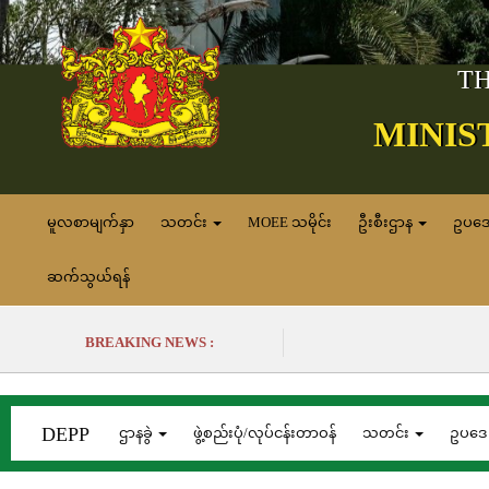
TH
MINIS
မူလစာမျက်နှာ
သတင်း
MOEE သမိုင်း
ဦးစီးဌာန
ဥပဒ
ဆက်သွယ်ရန်
BREAKING NEWS :
DEPP
ဌာနခွဲ
ဖွဲ့စည်းပုံ/လုပ်ငန်းတာဝန်
သတင်း
ဥပဒ