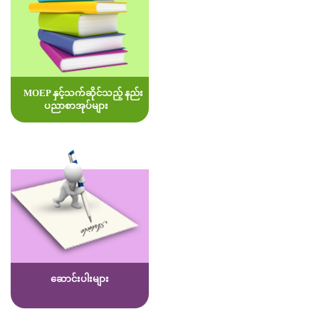
MOEP နှင့်သက်ဆိုင်သည့် နည်း
ပညာစာအုပ်များ
ဆောင်းပါးများ