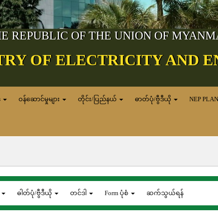
E REPUBLIC OF THE UNION OF MYAN
TRY OF ELECTRICITY AND 
ေ
ဝန်ဆောင်မှုများ
တိုင်း/ပြည်နယ်
ဓာတ်ပုံ/ဗွီဒီယို
NEP PLA
ေ
ဓါတ်ပုံ/ဗွီဒီယို
တင်ဒါ
Form ပုံစံ
ဆက်သွယ်ရန်