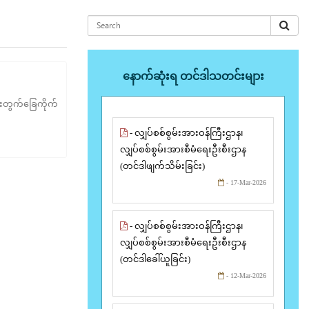
နောက်ဆုံးရ တင်ဒါသတင်းများ
ရေးတွက်ခြေကိုက်
- လျှပ်စစ်စွမ်းအားဝန်ကြီးဌာန၊
လျှပ်စစ်စွမ်းအားစီမံရေးဦးစီးဌာန
(တင်ဒါဖျက်သိမ်းခြင်း)
- 17-Mar-2026
- လျှပ်စစ်စွမ်းအားဝန်ကြီးဌာန၊
လျှပ်စစ်စွမ်းအားစီမံရေးဦးစီးဌာန
(တင်ဒါခေါ်ယူခြင်း)
- 12-Mar-2026