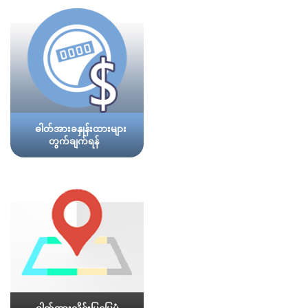
ဓါတ်အားခနှုန်းထားများ
တွက်ချက်ရန်