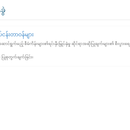
ွဲ
ုပ်ငန်းတာဝန်များ
ာင်ရွက်မည့် စီမံကိန်းများ၏ရင်းနှီးမြှုပ်နှံမှု ဆိုင်ရာအဆိုပြုချက်များ၏ စီးပွား
ပြုစုတွက်ချက်ခြင်း၊