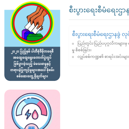
စီးပွားရေးစီမံရေးဌာနခ
စီးပွားရေးစီမံရေးဌာနခွဲ လ
o ပြည်တွင်း/ပြည်ပပုဂ္ဂလိကများမှ ဆေ
မှု စိစစ်ခြင်း၊
o လျှပ်စစ်ကဏ္ဍ၏ စာရင်းအင်းများ 