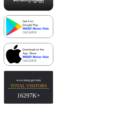
ဓါတ်အားလိုင်းပြမြေပုံ
www.moep.gov.mm
TOTAL VISITORS
16297K+