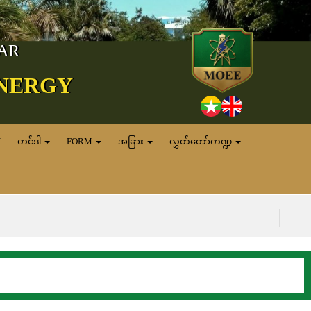
MAR
ENERGY
N
တင်ဒါ
FORM
အခြား
လွှတ်တော်ကဏ္ဍ
(၆.၈.၂၀၂