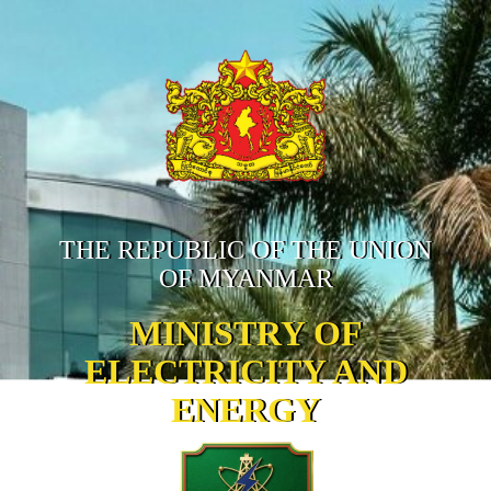
THE REPUBLIC OF THE UNION
OF MYANMAR
MINISTRY OF
ELECTRICITY AND
ENERGY