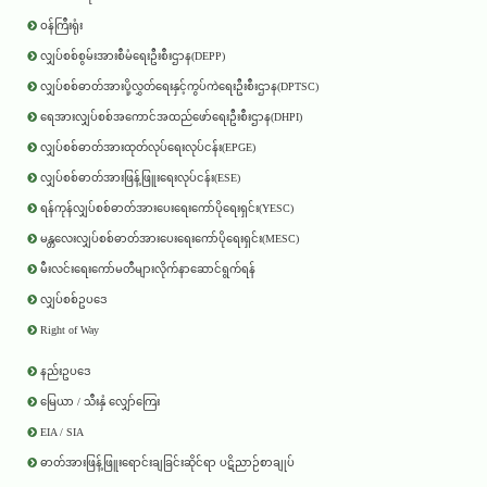
ဝန်ကြီးရုံး
လျှပ်စစ်စွမ်းအားစီမံရေးဦးစီးဌာန(DEPP)
လျှပ်စစ်ဓာတ်အားပို့လွှတ်ရေးနှင့်ကွပ်ကဲရေးဦးစီးဌာန(DPTSC)
ရေအားလျှပ်စစ်အကောင်အထည်ဖော်ရေးဦးစီးဌာန(DHPI)
လျှပ်စစ်ဓာတ်အားထုတ်လုပ်ရေးလုပ်ငန်း(EPGE)
လျှပ်စစ်ဓာတ်အားဖြန့်ဖြူးရေးလုပ်ငန်း(ESE)
ရန်ကုန်လျှပ်စစ်ဓာတ်အားပေးရေးကော်ပိုရေးရှင်း(YESC)
မန္တလေးလျှပ်စစ်ဓာတ်အားပေးရေးကော်ပိုရေးရှင်း(MESC)
မီးလင်းရေးကော်မတီများလိုက်နာဆောင်ရွက်ရန်
လျှပ်စစ်ဥပဒေ
Right of Way
နည်းဥပဒေ
မြေယာ / သီးနှံ လျှော်ကြေး
EIA / SIA
ဓာတ်အားဖြန့်ဖြူးရောင်းချခြင်းဆိုင်ရာ ပဋိညာဉ်စာချုပ်