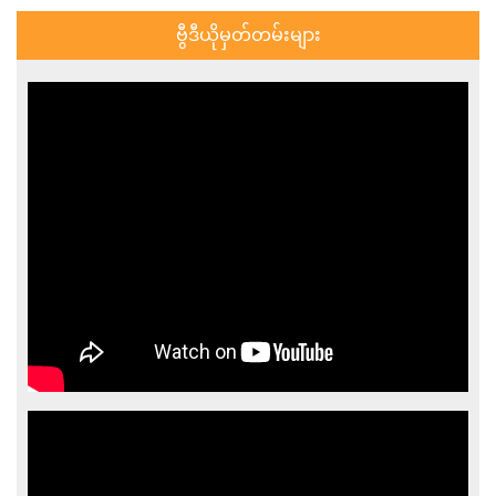
ဗွီဒီယိုမှတ်တမ်းများ