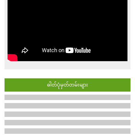
ဓါတ်ပုံမှတ်တမ်းများ