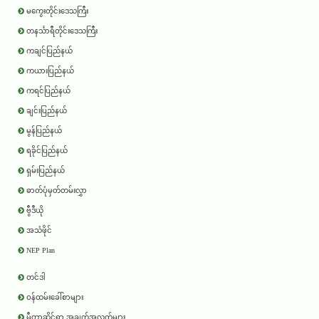
မကွေးတိုင်းဒေသကြီး
တနင်္သာရီတိုင်းဒေသကြီး
ကချင်ပြည်နယ်
ကယားပြည်နယ်
ကရင်ပြည်နယ်
ချင်းပြည်နယ်
မွန်ပြည်နယ်
ရခိုင်ပြည်နယ်
ရှမ်းပြည်နယ်
ဓာတ်ပုံမှတ်တမ်းလွှာ
ဗွီဒီယို
အသံဖိုင်
NEP Plan
တင်ဒါ
ဝန်ထမ်းခေါ်စာများ
မီတာဆိုင်ရာ အချက်အလက်များ