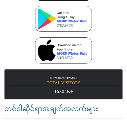
www.moep.gov.mm
TOTAL VISITORS
16304K+
တင်ဒါဆိုင်ရာအချက်အလက်များ