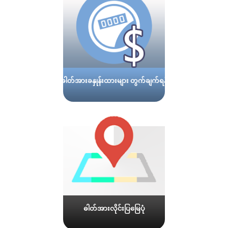
ဓါတ်အားခနှုန်းထားများ တွက်ချက်ရန်
ဓါတ်အားလိုင်းပြမြေပုံ