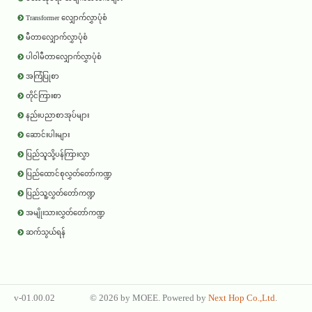
Transformer လျှောက်လွှာပုံစံ
မီတာလျှောက်လွှာပုံစံ
ပါဝါမီတာလျှောက်လွှာပုံစံ
အကြံပြုစာ
တိုင်ကြားစာ
နည်းပညာစာအုပ်များ
ဆောင်းပါးများ
ပြည်သူသို့ပန်ကြားလွှာ
ပြည်ထောင်စုလွှတ်တော်ကဏ္ဍ
ပြည်သူ့လွှတ်တော်ကဏ္ဍ
အမျိုးသားလွှတ်တော်ကဏ္ဍ
ဆက်သွယ်ရန်
v-01.00.02
©
2026 by
MOEE
. Powered by
Next Hop Co.,Ltd
.