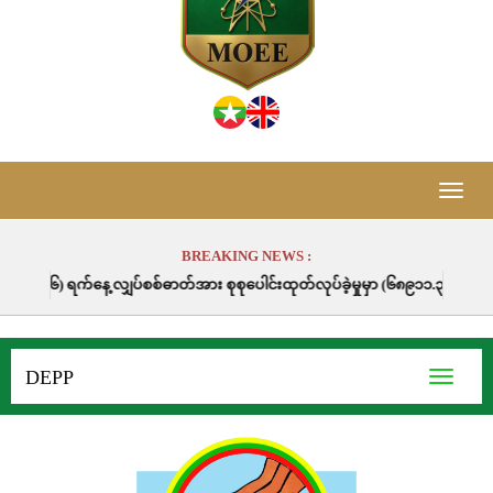
Toggle
naviga
BREAKING NEWS :
့ လျှပ်စစ်ဓာတ်အား စုစုပေါင်းထုတ်လုပ်ခဲ့မှုမှာ (၆၈၉၁၁.၃) မဂ္ဂါဝပ်နာရီဖြစ်ပ
DEPP
Toggle
navigati