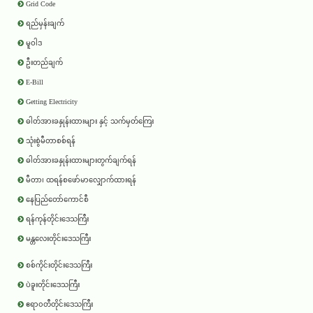
Grid Code
ရည်မှန်းချက်
မူဝါဒ
ဦးတည်ချက်
E-Bill
Getting Electricity
ဓါတ်အားခနှုန်းထားများ နှင့် သက်မှတ်ကြေး
သုံးစွဲမီတာစစ်ရန်
ဓါတ်အားခနှုန်းထားများတွက်ချက်ရန်
မီတာ၊ ထရန်စဖော်မာလျှောက်ထားရန်
နေပြည်တော်ကောင်စီ
ရန်ကုန်တိုင်းဒေသကြီး
မန္တလေးတိုင်းဒေသကြီး
စစ်ကိုင်းတိုင်းဒေသကြီး
ပဲခူးတိုင်းဒေသကြီး
ဧရာ၀တီတိုင်းဒေသကြီး