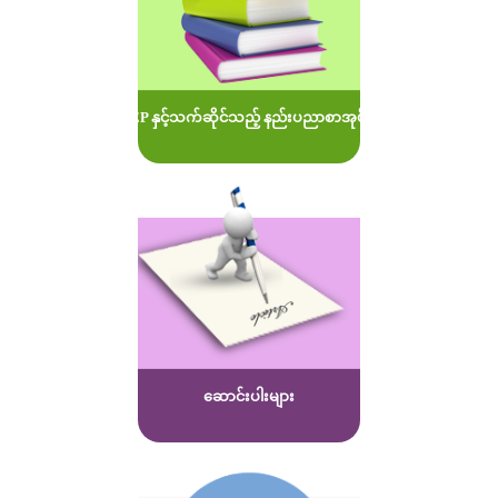
MOEP နှင့်သက်ဆိုင်သည့် နည်းပညာစာအုပ်များ
ဆောင်းပါးများ