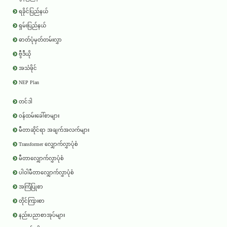
ရခိုင်ပြည်နယ်
ရှမ်းပြည်နယ်
ဓာတ်ပုံမှတ်တမ်းလွှာ
ဗွီဒီယို
အသံဖိုင်
NEP Plan
တင်ဒါ
ဝန်ထမ်းခေါ်စာများ
မီတာဆိုင်ရာ အချက်အလက်များ
Transformer လျှောက်လွှာပုံစံ
မီတာလျှောက်လွှာပုံစံ
ပါဝါမီတာလျှောက်လွှာပုံစံ
အကြံပြုစာ
တိုင်ကြားစာ
နည်းပညာစာအုပ်များ