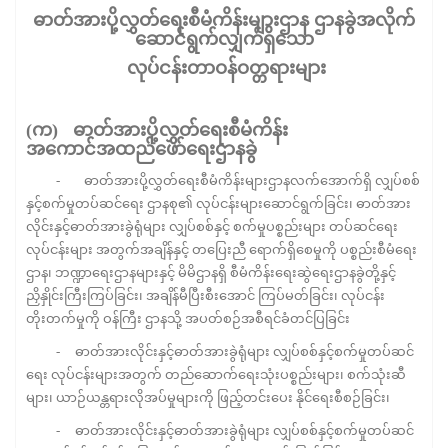
ဓာတ်အားပို့လွှတ်ရေးစီမံကိန်းများဌာန
ဌာနခွဲအလိုက်
ဆောင်ရွက်လျှက်ရှိသော
လုပ်ငန်းတာဝန်ဝတ္တရားများ
(
က
)
ဓာတ်အားပို့လွှတ်ရေးစီမံကိန်း
အကောင်အထည်ဖော်ရေးဌာနခွဲ
- ဓာတ်အားပို့လွှတ်ရေးစီမံကိန်းများဌာနလက်အောက်ရှိ လျှပ်စစ်
နှင့်စက်မှုတပ်ဆင်ရေး ဌာနစု၏ လုပ်ငန်းများဆောင်ရွက်ခြင်း၊ ဓာတ်အား
လိုင်းနှင့်ဓာတ်အားခွဲရုံများ လျှပ်စစ်နှင့် စက်မှုပစ္စည်းများ တပ်ဆင်ရေး
လုပ်ငန်းများ အတွက်အချိန်နှင့် တပြေးညီ ရောက်ရှိစေမှုကို ပစ္စည်းစီမံရေး
ဌာန၊ ဘဏ္ဍာရေးဌာနများနှင့် မိမိဌာနရှိ စီမံကိန်းရေးဆွဲရေးဌာနခွဲတို့နှင့်
ညှိနှိုင်းကြီးကြပ်ခြင်း၊ အချိန်မီပြီးစီးအောင် ကြပ်မတ်ခြင်း၊ လုပ်ငန်း
တိုးတက်မှုကို ဝန်ကြီး ဌာနသို့ အပတ်စဉ်အစီရင်ခံတင်ပြခြင်း
- ဓာတ်အားလိုင်းနှင့်ဓာတ်အားခွဲရုံများ လျှပ်စစ်နှင့်စက်မှုတပ်ဆင်
ရေး လုပ်ငန်းများအတွက် တည်ဆောက်ရေးသုံးပစ္စည်းများ၊ စက်သုံးဆီ
များ၊ ယာဉ်ယန္တရားလိုအပ်မှုများကို ဖြည့်တင်းပေး နိုင်ရေးစီစဉ်ခြင်း၊
- ဓာတ်အားလိုင်းနှင့်ဓာတ်အားခွဲရုံများ လျှပ်စစ်နှင့်စက်မှုတပ်ဆင်