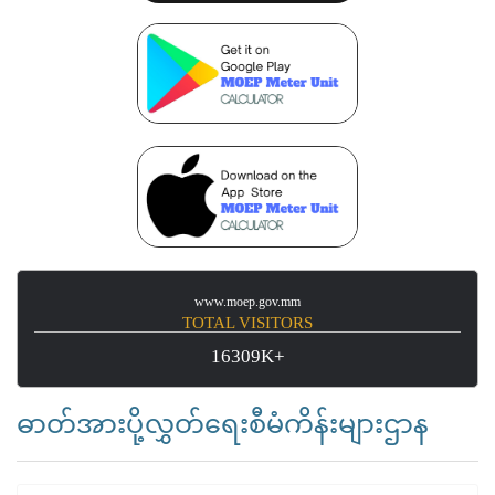
www.moep.gov.mm
TOTAL VISITORS
16309K+
ဓာတ်အားပို့လွှတ်ရေးစီမံကိန်းများဌာန