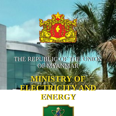
THE REPUBLIC OF THE UNION
OF MYANMAR
MINISTRY OF
ELECTRICITY AND
ENERGY