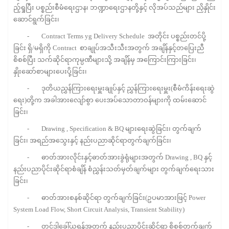
ည့်ရှုပြီး ပစ္စည်းစီမံရေးဌာန၊ ဘဏ္ဍာရေးဌာနတို့နှင့် လိုအပ်သည်များ ညှိနှိုင်း
ဆောင်ရွက်ခြင်း၊
- Contract Terms yg Delivery Schedule အတိုင်း ပစ္စည်းတင်ပို့
ခြင်း ရှိ/မရှိကို Contract စာချုပ်အသီးသီးအတွက် အချိန်နှင့်တပြေးညီ
စိစစ်ပြီး သက်ဆိုင်ရာကုမ္ပဏီများသို့ အချိန်မှ အကြောင်းကြားခြင်း၊
နှိုးဆော်စာများပေးပို့ခြင်း၊
- ဒုတိယညွှန်ကြားရေးမှူးချုပ်နှင့် ညွှန်ကြားရေးမှူး(စီမံကိန်းရေးဆွဲ
ရေး)တို့က အခါအားလျော်စွာ ပေးအပ်သောတာဝန်များကို ထမ်းဆောင်
ခြင်း၊
- Drawing , Specification & BQ များရေးဆွဲခြင်း၊ တွက်ချက်
ခြင်း၊ အရည်အသွေးနှင့် နည်းပညာဆိုင်ရာတွက်ချက်ခြင်း၊
- ဓာတ်အားလိုင်းနှင့်ဓာတ်အားခွဲရုံများအတွက် Drawing , BQ နှင့်
နည်းပညာပိုင်းဆိုင်ရာစံချိန် စံညွှန်းသတ်မှတ်ချက်များ တွက်ချက်ရေးသား
ခြင်း၊
- ဓာတ်အားစနစ်ဆိုင်ရာ တွက်ချက်ခြင်း(ဥပမာအားဖြင့် Power
System Load Flow, Short Circuit Analysis, Transient Stability)
- တင်ဒါခေါ်ယူရန်အတွက် နည်းပညာပိုင်းဆိုင်ရာ စိစစ်တွက်ချက်