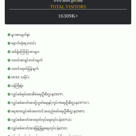
www.moee.gov.mm
TOTAL VISITORS
16309K+
မူလစာမျက်နှာ
နောက်ဆုံးရသတင်း
အမိန့်ကြော်ငြာစာများ
သတင်းစာရှင်းလင်းချက်
သတင်းထုတ်ပြန်ချက်
MOEE သမိုင်း
ဝန်ကြီးရုံး
လျှပ်စစ်စွမ်းအားစီမံရေးဦးစီးဌာန(DEPP)
လျှပ်စစ်ဓာတ်အားပို့လွှတ်ရေးနှင့်ကွပ်ကဲရေးဦးစီးဌာန(DPTSC)
ရေအားလျှပ်စစ်အကောင်အထည်ဖော်ရေးဦးစီးဌာန(DHPI)
လျှပ်စစ်ဓာတ်အားထုတ်လုပ်ရေးလုပ်ငန်း(EPGE)
လျှပ်စစ်ဓာတ်အားဖြန့်ဖြူးရေးလုပ်ငန်း(ESE)