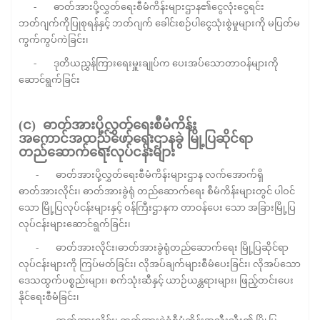
- ဓာတ်အားပို့လွှတ်ရေးစီမံကိန်းများဌာန၏ငွေလုံးငွေရင်း
ဘတ်ဂျက်ကိုပြုစုရန်နှင့် ဘတ်ဂျက် ခေါင်းစဉ်ပါငွေသုံးစွဲမှုများကို မပြတ်မ
ကွက်ကွပ်ကဲခြင်း၊
- ဒုတိယညွှန်ကြားရေးမှူးချုပ်က ပေးအပ်သောတာဝန်များကို
ဆောင်ရွက်ခြင်း
(
င
)
ဓာတ်အားပို့လွှတ်ရေးစီမံကိန်း
အကောင်အထည်ဖော်ရေးဌာနခွဲ
မြို့ပြဆိုင်ရာ
တည်ဆောက်ရေးလုပ်ငန်းများ
- ဓာတ်အားပို့လွှတ်ရေးစီမံကိန်းများဌာန လက်အောက်ရှိ
ဓာတ်အားလိုင်း၊ ဓာတ်အားခွဲရုံ တည်ဆောက်ရေး စီမံကိန်းများတွင် ပါဝင်
သော မြို့ပြလုပ်ငန်းများနှင့် ဝန်ကြီးဌာနက တာဝန်ပေး သော အခြားမြို့ပြ
လုပ်ငန်းများဆောင်ရွက်ခြင်း၊
- ဓာတ်အားလိုင်း၊ဓာတ်အားခွဲရုံတည်ဆောက်ရေး မြို့ပြဆိုင်ရာ
လုပ်ငန်းများကို ကြပ်မတ်ခြင်း၊ လိုအပ်ချက်များစီမံပေးခြင်း၊ လိုအပ်သော
ဒေသထွက်ပစ္စည်းများ၊ စက်သုံးဆီနှင့် ယာဉ်ယန္တရားများ၊ ဖြည့်တင်းပေး
နိုင်ရေးစီမံခြင်း၊