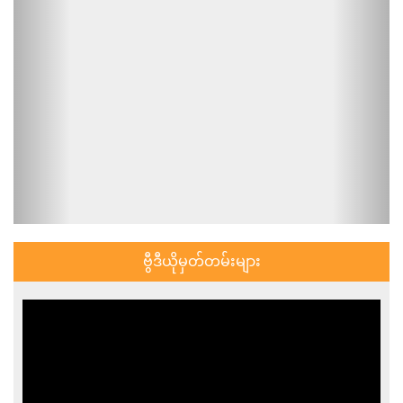
ဗွီဒီယိုမှတ်တမ်းများ