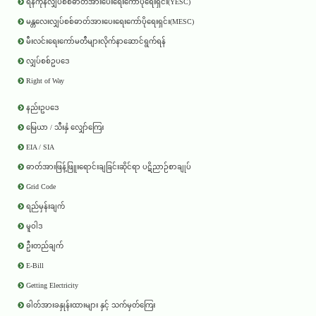
ရန်ကုန်လျှပ်စစ်ဓာတ်အားပေးရေးကော်ပိုရေးရှင်း(YESC)
မန္တလေးလျှပ်စစ်ဓာတ်အားပေးရေးကော်ပိုရေးရှင်း(MESC)
မီးလင်းရေးကော်မတီများလိုက်နာဆောင်ရွက်ရန်
လျှပ်စစ်ဥပဒေ
Right of Way
နည်းဥပဒေ
မြေယာ / သီးနှံ လျှော်ကြေး
EIA / SIA
ဓာတ်အားဖြန့်ဖြူးရောင်းချခြင်းဆိုင်ရာ ပဋိညာဉ်စာချုပ်
Grid Code
ရည်မှန်းချက်
မူဝါဒ
ဦးတည်ချက်
E-Bill
Getting Electricity
ဓါတ်အားခနှုန်းထားများ နှင့် သက်မှတ်ကြေး