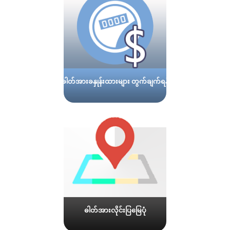
ဓါတ်အားခနှုန်းထားများ တွက်ချက်ရန်
ဓါတ်အားလိုင်းပြမြေပုံ