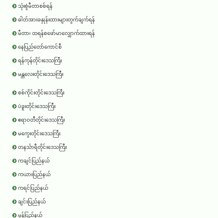
သုံးစွဲမီတာစစ်ရန်
ဓါတ်အားခနှုန်းထားများတွက်ချက်ရန်
မီတာ၊ ထရန်စဖော်မာလျှောက်ထားရန်
နေပြည်တော်ကောင်စီ
ရန်ကုန်တိုင်းဒေသကြီး
မန္တလေးတိုင်းဒေသကြီး
စစ်ကိုင်းတိုင်းဒေသကြီး
ပဲခူးတိုင်းဒေသကြီး
ဧရာ၀တီတိုင်းဒေသကြီး
မကွေးတိုင်းဒေသကြီး
တနင်္သာရီတိုင်းဒေသကြီး
ကချင်ပြည်နယ်
ကယားပြည်နယ်
ကရင်ပြည်နယ်
ချင်းပြည်နယ်
မွန်ပြည်နယ်