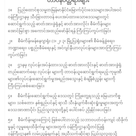
တာဝန်ဝတ္တရားများ
၁။ ပြည်ထောင်စုသမ္မတမြန်မာနိုင်ငံမြောက်ပိုင်းဒေသများအပါအဝင်
ဝန်ကြီးဌာနမှ သီးခြားတာဝန် ပေးအပ်ထားသောဒေသများတွင်
ဆောင်ရွက်သည့် ဓာတ်အားခွဲရုံနှင့် ဓာတ်အားလိုင်း စီမံကိန်းများ
အောင်မြင်စွာ အကောင်အထည်ဖော်နိုင်ရန် ကြီးကြပ်ကွပ်ကဲခြင်း
၂။ စီမံကိန်းမန်နေဂျာရုံး (၁၊ ၂၊ ၃၊ မြို့ပြ)ရုံးများ၏ စီမံခန့်ခွဲရေး၊
ဘဏ္ဍာရေး၊ ပစ္စည်းစီမံရေးနှင့် အင်ဂျင်နီယာလုပ်ငန်းများအားကြီးကြပ်
ကွပ်ကဲခြင်း
၃။ ဌာနမှ လုပ်ငန်းအပ်နှံထားသည့် ဓာတ်အားလိုင်းနှင့် ဓာတ်အားခွဲရုံ
တည်ဆောက်ရေး လုပ်ငန်း များကို တာဝန်ယူဆောင်ရွက်ရမည့် ကုမ္ပဏီ
များ၏လုပ်ငန်းဆောင်ရွက်မှုအရည်အသွေးနှင့် စံချိန်စံညွှန်း များကို
ကြီးကြပ်စစ်ဆေးခြင်း
၄။ စီမံကိန်းဆောင်ရွက်မည့် ဒေသတွင် ကြုံတွေ့ရသည့် မြေယာကိစ္စ
များ၊ သစ်တော၊ နှစ်ရှည်ပင်နှင့် ရာသီ သီးနှံပျက်စီးဆုံးရှုံးမှုများအတွက်
ဒေသအာဏာပိုင်၊ ပြည်သူလူထုတို့နှင့် ပေါင်းစပ် ညှိနှိုင်းပေးခြင်း
၅။ စီမံကိန်းများကြောင့် ဖြစ်ပေါ်လာသည့် သဘာဝပတ်ဝန်းကျင် ထိခိုက်
မှုနှင့် လူမှုရေးထိခိုက်မှု များအတွက် ဝန်ကြီးဌာနသို့တင်ပြ၍
ဝန်ကြီးဌာန၏ လမ်းညွှန်ချက်နှင့် အညီသက်ဆိုင်ရာ ပြည်သူလူထုသို့