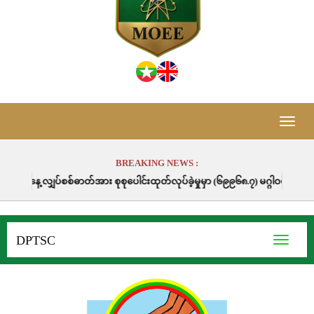
Toggle
naviga
BREAKING NEWS :
ဓာတ်အား စုစုပေါင်းထုတ်လုပ်ခဲ့မှုမှာ (၆၉၉၆၈.၇) မဂ္ဂါဝပ်နာရီဖြစ်ပါသည်။
DPTSC
Toggle
navigati