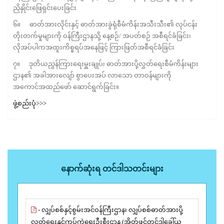
ညှိနှိုင်းဖြေရှင်းပေးခြင်း
၆။ ဓာတ်အားလိုင်းနှင့် ဓာတ်အားခွဲရုံစီမံကိန်းအသီးသီး၏ လုပ်ငန်း
တိုးတက်မှုများကို ဝန်ကြီးဌာနသို့ နေ့စဉ်/ အပတ်စဉ် အစီရင်ခံခြင်း၊
လိုအပ်ပါကအထူးကိစ္စရပ်အနေဖြင့် ကြားဖြတ်အစီရင်ခံခြင်း
၇။ ဒုတိယညွှန်ကြားရေးမှူးချုပ်၊ ဓာတ်အားပို့လွှတ်ရေးစီမံကိန်းများ
ဌာန၏ အခါအားလျော် စွာပေးအပ် လာသော တာဝန်များကို
အကောင်အထည်ဖော် ဆောင်ရွက်ခြင်း။
ဖွဲ့စည်းပုံ>>>
နောက်ဆုံးရ တင်ဒါသတင်းများ
- လျှပ်စစ်နှင့်စွမ်းအင်ဝန်ကြီးဌာန၊ လျှပ်စစ်ဓာတ်အားပို့
လွှတ်ရေးနှင့်ကွပ်ကဲရေးဦးစီးဌာန (အိတ်ဖွင့်တင်ဒါခေါ်ယူ