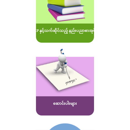
MOEP နှင့်သက်ဆိုင်သည့် နည်းပညာစာအုပ်များ
ဆောင်းပါးများ