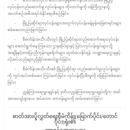
- ဓာတ်အားလိုင်း၊ ဓာတ်အားခွဲရုံစီမံကိန်းအသီးသီး၏ မြို့ပြ
လုပ်ငန်းတည်ဆောက်မှု လုပ်ငန်းများ တိုးတက်မှုကို ဝန်ကြီးဌာနသို့
အပတ်စဉ်အစီအရင်ခံနိုင်ရေးစီစဉ်ခြင်း၊
- မြို့ပြဆိုင်ရာလုပ်ငန်းများအတွက်လုပ်ငန်းခန့်မှန်းခြေစာရင်းများ
စစ်ဆေးတည်းဖြတ်ခြင်း၊
- စီမံကိန်းအသီးသီးတွင် မြို့ပြဆိုင်ရာတည်ဆောက်ရေးလုပ်ငန်း
များ ဆောင်ရွက်နေ ကြသော ဌာနဆိုင်ရာနှင့် ပြင်ပလုပ်ငန်းရှင်များသို့
အချိန်နှင့်တပြေးညီကုန်ကျစရိတ်များ ထုတ်ပေးနိုင်ရန် ဘဏ္ဍာရေးဌာနနှင့်
လိုအပ်သည်များညှိနှိုင်းဆောင်ရွက်ခြင်း၊
- စီမံကိန်းအသီးသီး၏ မြို့ပြဆိုင်ရာ တည်ဆောက်မှုလုပ်ငန်းများ
ကို ကွင်းဆင်းစစ်ဆေး ကြပ်မတ်ခြင်း၊ လုပ်ငန်းပြီးစီးမှုကို မြေပြင်စစ်ဆေး
ခြင်း၊
- ညွှန်ကြားရေးမှူးချုပ်နှင့် ဒုတိယညွှန်ကြားရေးမှူးချုပ်တို့က အခါ
အားလျော်စွာပေး အပ်သော တာဝန်များကို ထမ်းဆောင်ခြင်း၊
ဓာတ်အားပို့လွှတ်ရေးစီမံကိန်း
(
မြောက်ပိုင်း
/
တောင်
ပိုင်း
)
ရုံး၏