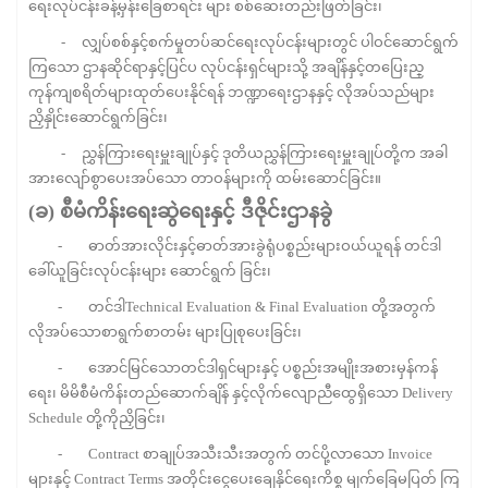
ရေးလုပ်ငန်းခန့်မှန်းခြေစာရင်း များ စစ်ဆေးတည်းဖြတ်ခြင်း၊
- လျှပ်စစ်နှင့်စက်မှုတပ်ဆင်ရေးလုပ်ငန်းများတွင် ပါဝင်ဆောင်ရွက်
ကြသော ဌာနဆိုင်ရာနှင့်ပြင်ပ လုပ်ငန်းရှင်များသို့ အချိန်နှင့်တပြေးည္
ကုန်ကျစရိတ်များထုတ်ပေးနိုင်ရန် ဘဏ္ဍာရေးဌာနနှင့် လိုအပ်သည်များ
ညှိနှိုင်းဆောင်ရွက်ခြင်း၊
- ညွှန်ကြားရေးမှူးချုပ်နှင့် ဒုတိယညွှန်ကြားရေးမှူးချုပ်တို့က အခါ
အားလျော်စွာပေးအပ်သော တာဝန်များကို ထမ်းဆောင်ခြင်း။
(
ခ
)
စီမံကိန်းရေးဆွဲရေးနှင့်
ဒီဇိုင်းဌာနခွဲ
- ဓာတ်အားလိုင်းနှင့်ဓာတ်အားခွဲရုံပစ္စည်းများဝယ်ယူရန် တင်ဒါ
ခေါ်ယူခြင်းလုပ်ငန်းများ ဆောင်ရွက် ခြင်း၊
- တင်ဒါTechnical Evaluation & Final Evaluation တို့အတွက်
လိုအပ်သောစာရွက်စာတမ်း များပြုစုပေးခြင်း၊
- အောင်မြင်သောတင်ဒါရှင်များနှင့် ပစ္စည်းအမျိုးအစားမှန်ကန်
ရေး၊ မိမိစီမံကိန်းတည်ဆောက်ချိန် နှင့်လိုက်လျောညီထွေရှိသော Delivery
Schedule တို့ကိုညှိခြင်း၊
- Contract စာချုပ်အသီးသီးအတွက် တင်ပို့လာသော Invoice
များနှင့် Contract Terms အတိုင်းငွေပေးချေနိုင်ရေးကိစ္စ မျက်ခြေမပြတ် ကြ