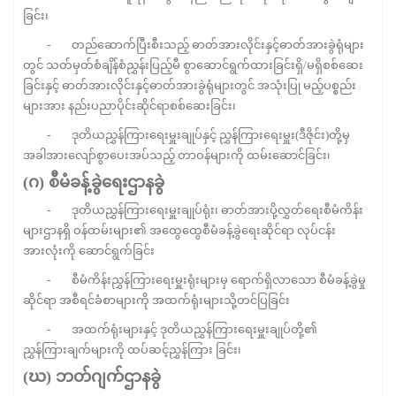
ခြင်း၊
- တည်ဆောက်ပြီးစီးသည့် ဓာတ်အားလိုင်းနှင့်ဓာတ်အားခွဲရုံများ
တွင် သတ်မှတ်စံချိန်စံညွှန်းပြည့်မီ စွာဆောင်ရွက်ထားခြင်းရှိ/မရှိစစ်ဆေး
ခြင်းနှင့် ဓာတ်အားလိုင်းနှင့်ဓာတ်အားခွဲရုံများတွင် အသုံးပြု မည့်ပစ္စည်း
များအား နည်းပညာပိုင်းဆိုင်ရာစစ်ဆေးခြင်း၊
- ဒုတိယညွှန်ကြားရေးမှူးချုပ်နှင့် ညွှန်ကြားရေးမှူး(ဒီဇိုင်း)တို့မှ
အခါအားလျော်စွာပေးအပ်သည့် တာဝန်များကို ထမ်းဆောင်ခြင်း၊
(
ဂ
)
စီမံခန့်ခွဲရေးဌာနခွဲ
- ဒုတိယညွှန်ကြားရေးမှူးချုပ်ရုံး၊ ဓာတ်အားပို့လွှတ်ရေးစီမံကိန်း
များဌာနရှိ ဝန်ထမ်းများ၏ အထွေထွေစီမံခန့်ခွဲရေးဆိုင်ရာ လုပ်ငန်း
အားလုံးကို ဆောင်ရွက်ခြင်း
- စီမံကိန်းညွှန်ကြားရေးမှူးရုံးများမှ ရောက်ရှိလာသော စီမံခန့်ခွဲမှု
ဆိုင်ရာ အစီရင်ခံစာများကို အထက်ရုံးများသို့တင်ပြခြင်း
- အထက်ရုံးများနှင့် ဒုတိယညွှန်ကြားရေးမှူးချုပ်တို့၏
ညွှန်ကြားချက်များကို ထပ်ဆင့်ညွှန်ကြား ခြင်း၊
(
ဃ
)
ဘတ်ဂျက်ဌာနခွဲ