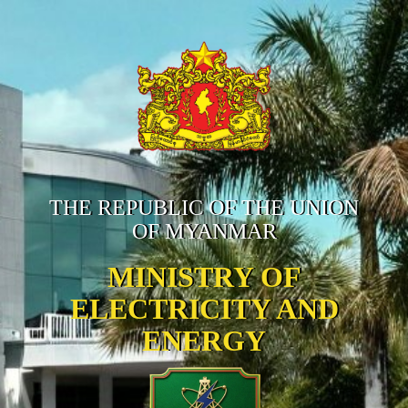
THE REPUBLIC OF THE UNION
OF MYANMAR
MINISTRY OF
ELECTRICITY AND
ENERGY