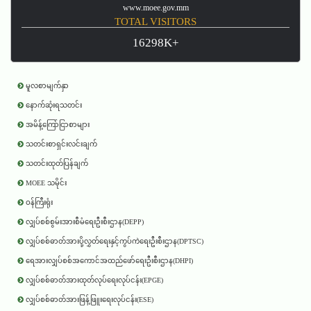
www.moee.gov.mm
TOTAL VISITORS
16298K+
မူလစာမျက်နှာ
နောက်ဆုံးရသတင်း
အမိန့်ကြော်ငြာစာများ
သတင်းစာရှင်းလင်းချက်
သတင်းထုတ်ပြန်ချက်
MOEE သမိုင်း
ဝန်ကြီးရုံး
လျှပ်စစ်စွမ်းအားစီမံရေးဦးစီးဌာန(DEPP)
လျှပ်စစ်ဓာတ်အားပို့လွှတ်ရေးနှင့်ကွပ်ကဲရေးဦးစီးဌာန(DPTSC)
ရေအားလျှပ်စစ်အကောင်အထည်ဖော်ရေးဦးစီးဌာန(DHPI)
လျှပ်စစ်ဓာတ်အားထုတ်လုပ်ရေးလုပ်ငန်း(EPGE)
လျှပ်စစ်ဓာတ်အားဖြန့်ဖြူးရေးလုပ်ငန်း(ESE)