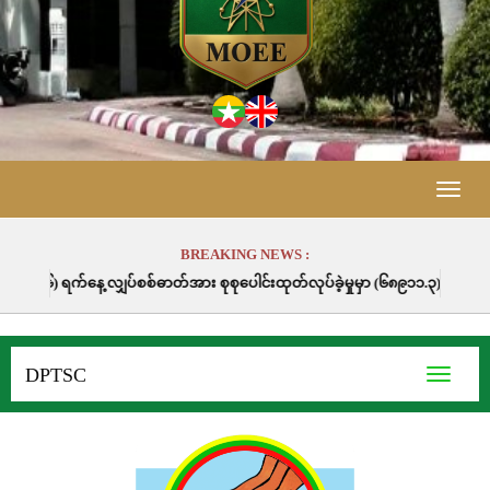
Toggle
naviga
BREAKING NEWS :
ျှပ်စစ်ဓာတ်အား စုစုပေါင်းထုတ်လုပ်ခဲ့မှုမှာ (၆၈၉၁၁.၃) မဂ္ဂါဝပ်နာရီဖြစ်ပါသည်
DPTSC
Toggle
navigati