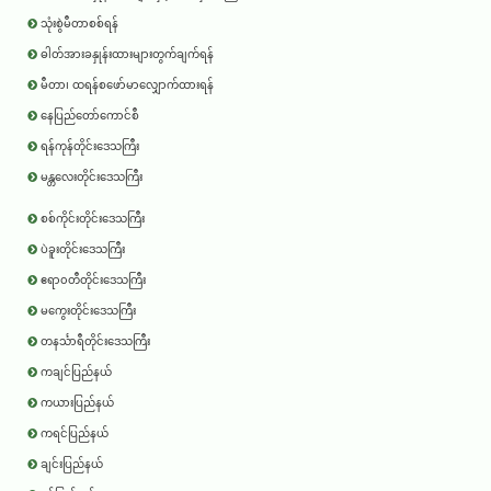
သုံးစွဲမီတာစစ်ရန်
ဓါတ်အားခနှုန်းထားများတွက်ချက်ရန်
မီတာ၊ ထရန်စဖော်မာလျှောက်ထားရန်
နေပြည်တော်ကောင်စီ
ရန်ကုန်တိုင်းဒေသကြီး
မန္တလေးတိုင်းဒေသကြီး
စစ်ကိုင်းတိုင်းဒေသကြီး
ပဲခူးတိုင်းဒေသကြီး
ဧရာ၀တီတိုင်းဒေသကြီး
မကွေးတိုင်းဒေသကြီး
တနင်္သာရီတိုင်းဒေသကြီး
ကချင်ပြည်နယ်
ကယားပြည်နယ်
ကရင်ပြည်နယ်
ချင်းပြည်နယ်