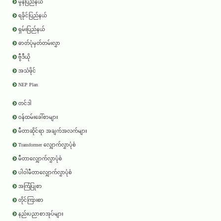
မွန်ပြည်နယ်
ရခိုင်ပြည်နယ်
ရှမ်းပြည်နယ်
ဓာတ်ပုံမှတ်တမ်းလွှာ
ဗွီဒီယို
အသံဖိုင်
NEP Plan
တင်ဒါ
ဝန်ထမ်းခေါ်စာများ
မီတာဆိုင်ရာ အချက်အလက်များ
Transformer လျှောက်လွှာပုံစံ
မီတာလျှောက်လွှာပုံစံ
ပါဝါမီတာလျှောက်လွှာပုံစံ
အကြံပြုစာ
တိုင်ကြားစာ
နည်းပညာစာအုပ်များ