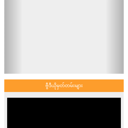
ဗွီဒီယိုမှတ်တမ်းများ