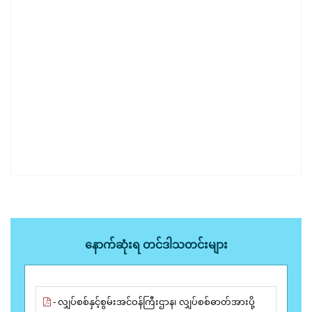
နောက်ဆုံးရ တင်ဒါသတင်းများ
- လျှပ်စစ်နှင့်စွမ်းအင်ဝန်ကြီးဌာန၊ လျှပ်စစ်ဓာတ်အားပို့