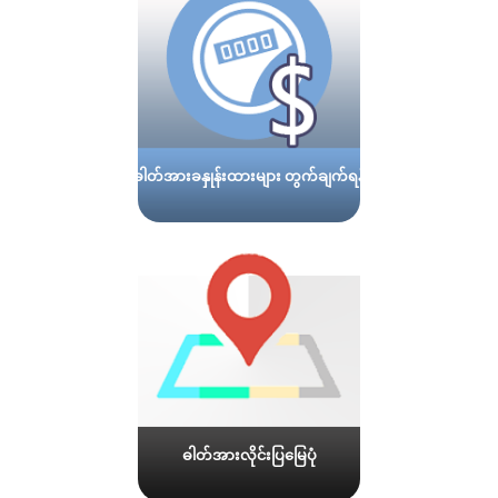
ဓါတ်အားခနှုန်းထားများ တွက်ချက်ရန်
ဓါတ်အားလိုင်းပြမြေပုံ