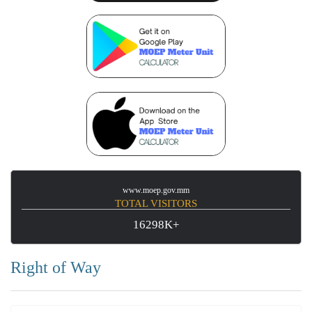
www.moep.gov.mm
TOTAL VISITORS
16298K+
Right of Way