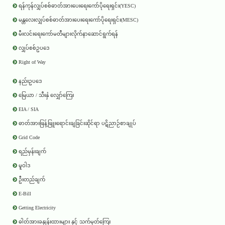
ရန်ကုန်လျှပ်စစ်ဓာတ်အားပေးရေးကော်ပိုရေးရှင်း(YESC)
မန္တလေးလျှပ်စစ်ဓာတ်အားပေးရေးကော်ပိုရေးရှင်း(MESC)
မီးလင်းရေးကော်မတီများလိုက်နာဆောင်ရွက်ရန်
လျှပ်စစ်ဥပဒေ
Right of Way
နည်းဥပဒေ
မြေယာ / သီးနှံ လျှော်ကြေး
EIA / SIA
ဓာတ်အားဖြန့်ဖြူးရောင်းချခြင်းဆိုင်ရာ ပဋိညာဉ်စာချုပ်
Grid Code
ရည်မှန်းချက်
မူဝါဒ
ဦးတည်ချက်
E-Bill
Getting Electricity
ဓါတ်အားခနှုန်းထားများ နှင့် သက်မှတ်ကြေး