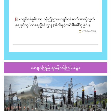
- လျှပ်စစ်စွမ်းအားဝန်ကြီးဌာန၊ လျှပ်စစ်ဓာတ်အားပို့လွှတ်
ရေးနှင့်ကွပ်ကဲရေးဦးစီးဌာန (အိတ်ဖွင့်တင်ဒါခေါ်ယူခြင်း)
- 29-Jan-2026
အများပြည်သူသို့ ပန်ကြားလွှာ
Previous
Next