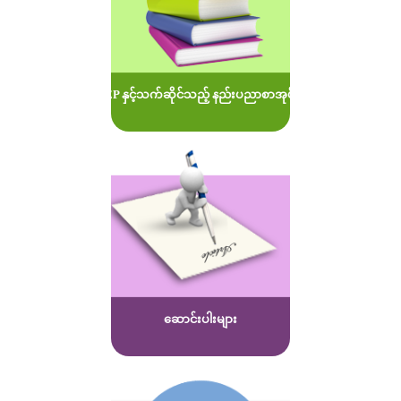
MOEP နှင့်သက်ဆိုင်သည့် နည်းပညာစာအုပ်များ
ဆောင်းပါးများ