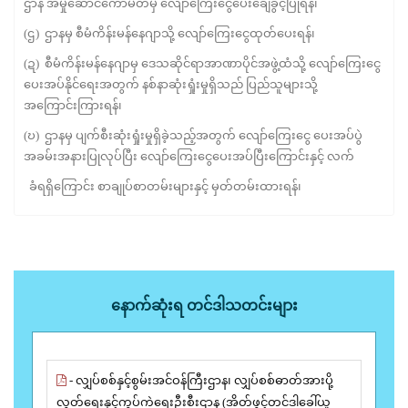
ဌာန အမှုဆောင်ကော်မတီမှ လျော်ကြေးငွေပေးချေခွင့်ပြုရန်၊
(ဌ) ဌာနမှ စီမံကိန်းမန်နေဂျာသို့ လျော်ကြေးငွေထုတ်ပေးရန်၊
(ဍ) စီမံကိန်းမန်နေဂျာမှ ဒေသဆိုင်ရာအာဏာပိုင်အဖွဲ့ထံသို့ လျော်ကြေးငွေ
ပေးအပ်နိုင်ရေးအတွက် နစ်နာဆုံးရှုံးမှုရှိသည် ပြည်သူများသို့
အကြောင်းကြားရန်၊
(ဎ) ဌာနမှ ပျက်စီးဆုံးရှုံးမှုရှိခဲ့သည့်အတွက် လျော်ကြေးငွေ ပေးအပ်ပွဲ
အခမ်းအနားပြုလုပ်ပြီး လျော်ကြေးငွေပေးအပ်ပြီးကြောင်းနှင့် လက်
ခံရရှိကြောင်း စာချုပ်စာတမ်းများနှင့် မှတ်တမ်းထားရန်၊
နောက်ဆုံးရ တင်ဒါသတင်းများ
- လျှပ်စစ်နှင့်စွမ်းအင်ဝန်ကြီးဌာန၊ လျှပ်စစ်ဓာတ်အားပို့
လွှတ်ရေးနှင့်ကွပ်ကဲရေးဦးစီးဌာန (အိတ်ဖွင့်တင်ဒါခေါ်ယူ