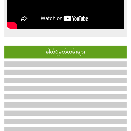
ဓါတ်ပုံမှတ်တမ်းများ