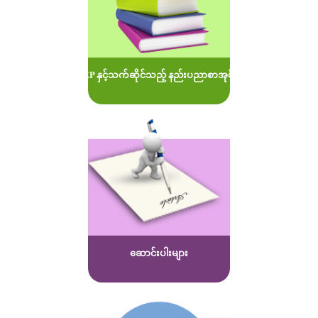
MOEP နှင့်သက်ဆိုင်သည့် နည်းပညာစာအုပ်များ
ဆောင်းပါးများ