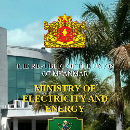
THE REPUBLIC OF THE UNION
OF MYANMAR
MINISTRY OF
ELECTRICITY AND
ENERGY