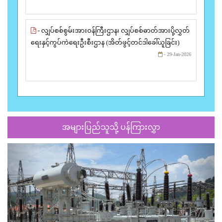
- လျှပ်စစ်စွမ်းအားဝန်ကြီးဌာန၊ လျှပ်စစ်ဓာတ်အားပို့လွှတ်
ရေးနှင့်ကွပ်ကဲရေးဦးစီးဌာန (အိတ်ဖွင့်တင်ဒါခေါ်ယူခြင်း)
- 29-Jan-2026
အများပြည်သူသို့ ပန်ကြားလွှာ
Previous
Next