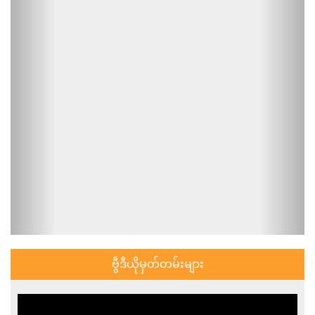
ဗွီဒီယိုမှတ်တမ်းများ