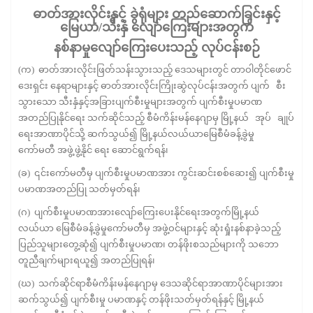
ဓာတ်အားလိုင်းနှင့် ခွဲရုံများ တည်ဆောက်ခြင်းနှင့်
မြေယာ/သီးနှံ လျော်ကြေးများအတွက်
နစ်နာမှုလျော်ကြေးပေးသည့် လုပ်ငန်းစဉ်
(က) ဓာတ်အားလိုင်းဖြတ်သန်းသွားသည့် ဒေသများတွင် တာဝါတိုင်ဖောင်
ဒေးရှင်း နေရာများနှင့် ဓာတ်အားလိုင်းကြိုးဆွဲလုပ်ငန်းအတွက် ပျက် စီး
သွားသော သီးနှံနှင့်အခြားပျက်စီးမှုများအတွက် ပျက်စီးမှုပမာဏ
အတည်ပြုနိုင်ရေး သက်ဆိုင်သည့် စီမံကိန်းမန်နေဂျာမှ မြို့နယ် အုပ် ချုပ်
ရေးအာဏာပိုင်သို့ ဆက်သွယ်၍ မြို့နယ်လယ်ယာမြေစီမံခန့်ခွဲမှု
ကော်မတီ အဖွဲ့ဖွဲ့နိုင် ရေး ဆောင်ရွက်ရန်၊
(ခ) ၎င်းကော်မတီမှ ပျက်စီးမှုပမာဏအား ကွင်းဆင်းစစ်ဆေး၍ ပျက်စီးမှု
ပမာဏအတည်ပြု သတ်မှတ်ရန်၊
(ဂ) ပျက်စီးမှုပမာဏအားလျော်ကြေးပေးနိုင်ရေးအတွက်မြို့နယ်
လယ်ယာ မြေစီမံခန့်ခွဲမှုကော်မတီမှ အဖွဲ့ဝင်များနှင့် ဆုံးရှုံးနစ်နာခဲ့သည့်
ပြည်သူများတွေ့ဆုံ၍ ပျက်စီးမှုပမာဏ၊ တန်ဖိုးစသည်များကို သဘော
တူညီချက်များရယူ၍ အတည်ပြုရန်၊
(ဃ) သက်ဆိုင်ရာစီမံကိန်းမန်နေဂျာမှ ဒေသဆိုင်ရာအာဏာပိုင်များအား
ဆက်သွယ်၍ ပျက်စီးမှု ပမာဏနှင့် တန်ဖိုးသတ်မှတ်ရန်နှင့် မြို့နယ်