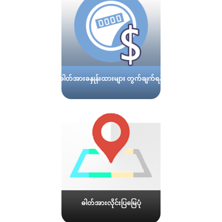
ဓါတ်အားခနှုန်းထားများ တွက်ချက်ရန်
ဓါတ်အားလိုင်းပြမြေပုံ