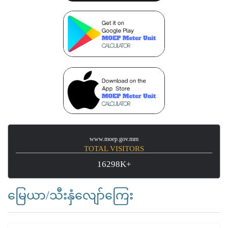
www.moep.gov.mm
TOTAL VISITORS
16298K+
မြေယာ/သီးနှံလျော်ကြေး