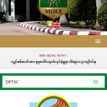
Toggle
naviga
BREAKING NEWS :
း စုစုပေါင်းထုတ်လုပ်ခဲ့မှုမှာ (၆၈၉၁၁.၃) မဂ္ဂါဝပ်နာရီဖြစ်ပါသည်။
DPTSC
Toggle
navigati