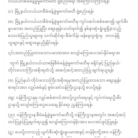
လယ်ယာစီမံခန့်ခွဲမှုကော်မတီ ဖွဲ့စည်းရေး အကြောင်းကြားရန်၊
(င) မြို့နယ်လယ်ယာစီမံခန့်ခွဲမှုကော်မတီ ဖွဲ့စည်းရန်၊
(စ) မြို့နယ်လယ်ယာစီမံခန့်ခွဲမှုကော်မတီမှ ကွင်းဆင်းစစ်ဆေး၍ ပျက်စီး
မှုပမာဏ အတည်ပြုပြီး စျေးနှုန်းသတ်မှတ်၍ နစ်နာဆုံးရှုံးမှုရှိခဲ့သည့်
ဒေသခံပြည်သူများမှ သက်ဆိုင်ရာ စီမံကိန်း မန်နေဂျာရုံးမှ တာဝန်ရှိ
သူများနှင့် ဆွေးနွေးညှိနှိုင်းရန်၊
၎င်းအတည်ပြုထားသောပမာဏအား လျော်ကြေးပေးအပ်နိုင်ရေးအ
တွက် မြို့နယ်လယ်ယာမြေစီမံခန့်ခွဲမှုကော်မတီမှ ခရိုင်နှင့် ပြည်နယ်/
တိုင်းဒေသကြီးအစိုးရထံသို့ အဆင့်ဆင့်အတည်ပြု ချက်ရယူရန်၊
(ဇ) ပြည်နယ်/တိုင်းဒေသကြီးအစိုးရမှအတည်ပြုထားသော စျေးနှုန်း
စာရင်းအား လျှပ်စစ်နှင့် စွမ်းအင်ဝန်ကြီးဌာနသို့ ပေးပို့ရန်၊
(စျ) ဝန်ကြီးဌာနမှ လျှပ်စစ်ဓာတ်အားပို့လွှတ်ရေးနှင့် ကွပ်ကဲရေးဦးစီး
ဌာနသို့ လျော်ကြေးငွေပေးချေ နိုင်ရေး ညွှန်ကြားရန်၊
(ည) ဝန်ကြီးဌာန စီမံခန့်ခွဲမှုကော်မတီသို့ ဝန်ကြီးဌာနအတွင်း အဆင့်ဆင့်
တင်ပြခွင့်ပြုချက်ရယူ၍ လျော်ကြေးတန်ဖိုးအား ပေးအပ်ခွင့်ပြုရန်၊
(ဋ) ပေးပို့လာသည့် ပျက်စီးဆုံးရှုံးမှုပမာဏနှင့် တန်ဖိုးတို့အား ဝန်ကြီး