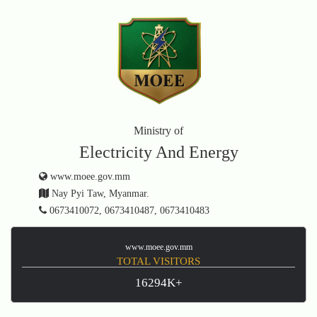
Ministry of
Electricity And Energy
www.moee.gov.mm
Nay Pyi Taw, Myanmar.
0673410072, 0673410487, 0673410483
www.moee.gov.mm
TOTAL VISITORS
16294K+