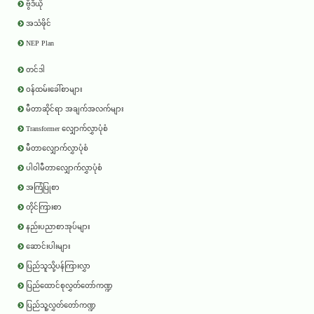
ဗွီဒီယို
အသံဖိုင်
NEP Plan
တင်ဒါ
ဝန်ထမ်းခေါ်စာများ
မီတာဆိုင်ရာ အချက်အလက်များ
Transformer လျှောက်လွှာပုံစံ
မီတာလျှောက်လွှာပုံစံ
ပါဝါမီတာလျှောက်လွှာပုံစံ
အကြံပြုစာ
တိုင်ကြားစာ
နည်းပညာစာအုပ်များ
ဆောင်းပါးများ
ပြည်သူသို့ပန်ကြားလွှာ
ပြည်ထောင်စုလွှတ်တော်ကဏ္ဍ
ပြည်သူ့လွှတ်တော်ကဏ္ဍ