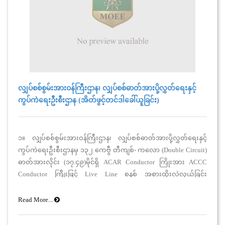
လျှပ်စစ်စွမ်းအားဝန်ကြီးဌာန၊ လျှပ်စစ်ဓာတ်အားပို့လွှတ်ရေးနှင့်
ကွပ်ကဲရေးဦးစီးဌာန (အိတ်ဖွင့်တင်ဒါခေါ်ယူခြင်း)
၁။ လျှပ်စစ်စွမ်းအားဝန်ကြီးဌာန၊ လျှပ်စစ်ဓာတ်အားပို့လွှတ်ရေးနှင့်
ကွပ်ကဲရေးဦးစီးဌာနမှ ၁၃၂ ကေဗွီ တီကျစ်- ကလော (Double Circuit)
ဓာတ်အားလိုင်း (၁၇.၄၉)မိုင်ရှိ ACAR Conductor ကြိုးအား ACCC
Conductor ကြိိုးဖြင့် Live Line စနစ် အစားထိုးလဲလှယ်ခြင်း
ဘဏ္ဍာရေးနှစ်ဆက် ဘတ်ဂျက် (Turnkey)လုပ်ငန်းအား တင်ဒါအမှတ်၊
88 (T)/DPTSC(PSD)/2025-2026 (မြန်မာကျပ်ငွေ) ဖြင့် တင်ဒါခေါ်ဆို
Read More...
ဆောင်ရွက်ိလိုပါသည်။