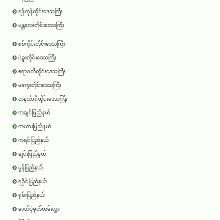
ရန်ကုန်တိုင်းဒေသကြီး
မန္တလေးတိုင်းဒေသကြီး
စစ်ကိုင်းတိုင်းဒေသကြီး
ပဲခူးတိုင်းဒေသကြီး
ဧရာ၀တီတိုင်းဒေသကြီး
မကွေးတိုင်းဒေသကြီး
တနင်္သာရီတိုင်းဒေသကြီး
ကချင်ပြည်နယ်
ကယားပြည်နယ်
ကရင်ပြည်နယ်
ချင်းပြည်နယ်
မွန်ပြည်နယ်
ရခိုင်ပြည်နယ်
ရှမ်းပြည်နယ်
ဓာတ်ပုံမှတ်တမ်းလွှာ