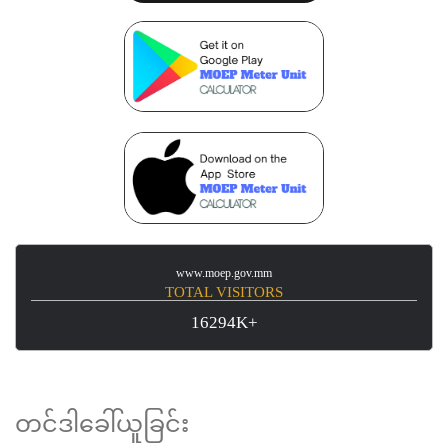
www.moep.gov.mm
TOTAL VISITORS
16294K+
တင်ဒါခေါ်ယူခြင်း