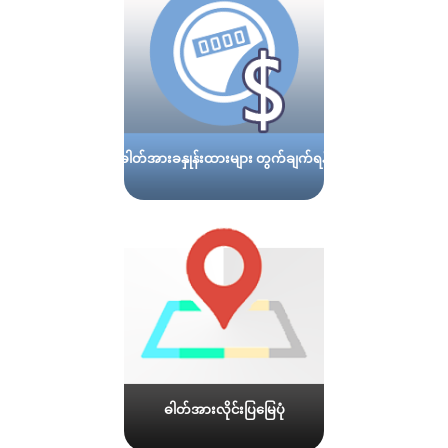
ဓါတ်အားခနှုန်းထားများ တွက်ချက်ရန်
ဓါတ်အားလိုင်းပြမြေပုံ