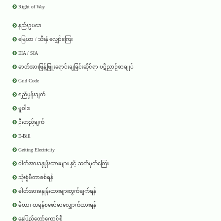
Right of Way
နည်းဥပဒေ
မြေယာ / သီးနှံ လျှော်ကြေး
EIA / SIA
ဓာတ်အားဖြန့်ဖြူးရောင်းချခြင်းဆိုင်ရာ ပဋိညာဉ်စာချုပ်
Grid Code
ရည်မှန်းချက်
မူဝါဒ
ဦးတည်ချက်
E-Bill
Getting Electricity
ဓါတ်အားခနှုန်းထားများ နှင့် သက်မှတ်ကြေး
သုံးစွဲမီတာစစ်ရန်
ဓါတ်အားခနှုန်းထားများတွက်ချက်ရန်
မီတာ၊ ထရန်စဖော်မာလျှောက်ထားရန်
နေပြည်တော်ကောင်စီ