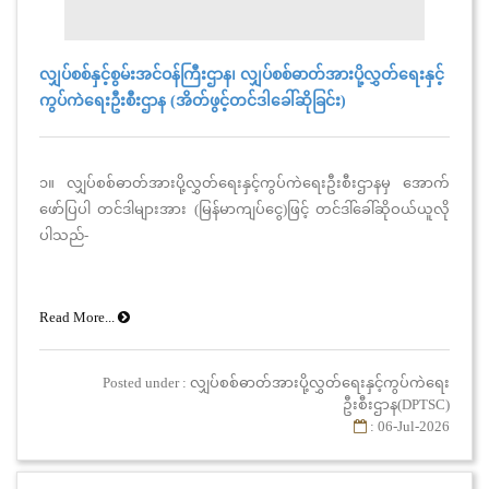
လျှပ်စစ်နှင့်စွမ်းအင်ဝန်ကြီးဌာန၊ လျှပ်စစ်ဓာတ်အားပို့လွှတ်ရေးနှင့်
ကွပ်ကဲရေးဦးစီးဌာန (အိတ်ဖွင့်တင်ဒါခေါ်ဆိုခြင်း)
၁။ လျှပ်စစ်ဓာတ်အားပို့လွှတ်ရေးနှင့်ကွပ်ကဲရေးဦးစီးဌာနမှ အောက်
ဖော်ပြပါ တင်ဒါများအား (မြန်မာကျပ်ငွေ)ဖြင့် တင်ဒါ်ခေါ်ဆိုဝယ်ယူလို
ပါသည်-
Read More...
Posted under : လျှပ်စစ်ဓာတ်အားပို့လွှတ်ရေးနှင့်ကွပ်ကဲရေး
ဦးစီးဌာန(DPTSC)
: 06-Jul-2026