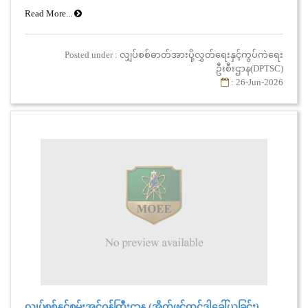
Read More...
Posted under : လျှပ်စစ်ဓာတ်အားပို့လွှတ်ရေးနှင့်ကွပ်ကဲရေး
ဦးစီးဌာန(DPTSC)
: 26-Jun-2026
လျှပ်စစ်နှင့်စွမ်းအင်ဝန်ကြီးဌာန (အိတ်ဖွင့်တင်ဒါခေါ်ယူခြင်း)