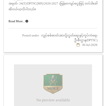
အမှတ်- 34(T)/DPTSC(MP)/2026-2027 (မြန်မာကျပ်ငွေ)ဖြင့် တင်ဒါခေါ်
ဆိုဝယ်ယူလိုပါသည်။
Read More...
Posted under : လျှပ်စစ်ဓာတ်အားပို့လွှတ်ရေးနှင့်ကွပ်ကဲရေး
ဦးစီးဌာန(DPTSC)
: 30-Jul-2026