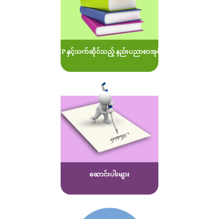
MOEP နှင့်သက်ဆိုင်သည့် နည်းပညာစာအုပ်များ
ဆောင်းပါးများ