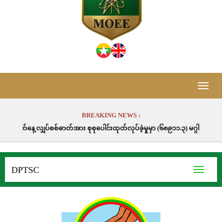
Toggle
naviga
BREAKING NEWS :
ပ်စစ်ဓာတ်အား စုစုပေါင်းထုတ်လုပ်ခဲ့မှုမှာ (၆၈၉၁၁.၃) မဂ္ဂါဝပ်နာရီဖြစ်ပါသည်။
DPTSC
Toggle
navigati