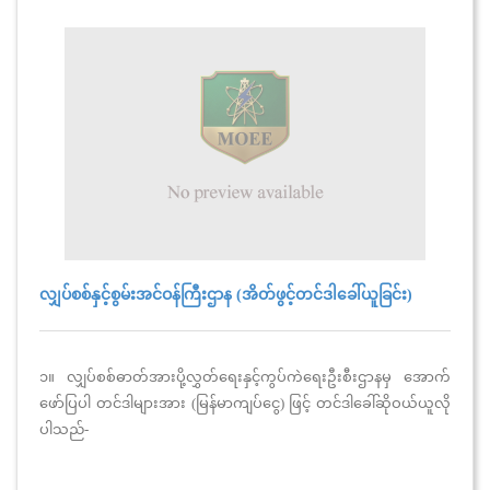
လျှပ်စစ်နှင့်စွမ်းအင်ဝန်ကြီးဌာန (အိတ်ဖွင့်တင်ဒါခေါ်ယူခြင်း)
၁။ လျှပ်စစ်ဓာတ်အားပို့လွှတ်ရေးနှင့်ကွပ်ကဲရေးဦးစီးဌာနမှ အောက်
ဖော်ပြပါ တင်ဒါများအား (မြန်မာကျပ်ငွေ) ဖြင့် တင်ဒါခေါ်ဆိုဝယ်ယူလို
ပါသည်-