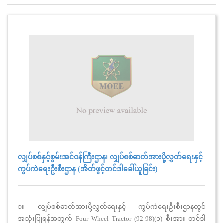
လျှပ်စစ်နှင့်စွမ်းအင်ဝန်ကြီးဌာန၊ လျှပ်စစ်ဓာတ်အားပို့လွှတ်ရေးနှင့်
ကွပ်ကဲရေးဦးစီးဌာန (အိတ်ဖွင့်တင်ဒါခေါ်ယူခြင်း)
၁။ လျှပ်စစ်ဓာတ်အားပို့လွှတ်ရေးနှင့် ကွပ်ကဲရေးဦးစီးဌာနတွင်
အသုံးပြုရန်အတွက် Four Wheel Tractor (92-98)(၁) စီးအား တင်ဒါ