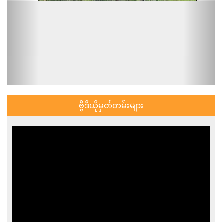
ဗွီဒီယိုမှတ်တမ်းများ