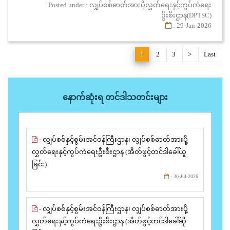
Posted under : လျှပ်စစ်ဓာတ်အားပို့လွှတ်ရေးနှင့်ကွပ်ကဲရေး
ဦးစီးဌာန(DPTSC)
: 29-Jan-2026
1
2
3
>
Last
နောက်ဆုံးရ တင်ဒါသတင်းများ
- လျှပ်စစ်နှင့်စွမ်းအင်ဝန်ကြီးဌာန၊ လျှပ်စစ်ဓာတ်အားပို့
လွှတ်ရေးနှင့်ကွပ်ကဲရေးဦးစီးဌာန (အိတ်ဖွင့်တင်ဒါခေါ်ယူ
ခြင်း)
- 30-Jul-2026
- လျှပ်စစ်နှင့်စွမ်းအင်ဝန်ကြီးဌာန၊ လျှပ်စစ်ဓာတ်အားပို့
လွှတ်ရေးနှင့်ကွပ်ကဲရေးဦးစီးဌာန (အိတ်ဖွင့်တင်ဒါခေါ်ဆို