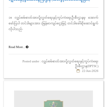
၁။ လျှပ်စစ်ဓာတ်အားပို့လွှတ်ရေးနှင့်ကွပ်ကဲရေးဦးစီးဌာနမှ အောက်
ဖော်ပြပါ တင်ဒါများအား (မြန်မာကျပ်ငွေ)ဖြင့် တင်ဒါခေါ်ဆိုဆောင်ရွက်
လိုပါသည်-
Read More...
Posted under : လျှပ်စစ်ဓာတ်အားပို့လွှတ်ရေးနှင့်ကွပ်ကဲရေး
ဦးစီးဌာန(DPTSC)
: 22-Jun-2026