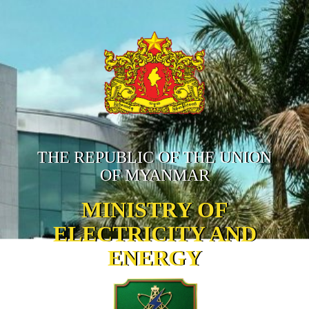
THE REPUBLIC OF THE UNION
OF MYANMAR
MINISTRY OF
ELECTRICITY AND
ENERGY