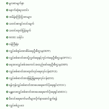
မူလစာမျက်နှာ
နောက်ဆုံးရသတင်း
အမိန့်ကြော်ငြာစာများ
သတင်းစာရှင်းလင်းချက်
သတင်းထုတ်ပြန်ချက်
MOEE သမိုင်း
ဝန်ကြီးရုံး
လျှပ်စစ်စွမ်းအားစီမံရေးဦးစီးဌာန(DEPP)
လျှပ်စစ်ဓာတ်အားပို့လွှတ်ရေးနှင့်ကွပ်ကဲရေးဦးစီးဌာန(DPTSC)
ရေအားလျှပ်စစ်အကောင်အထည်ဖော်ရေးဦးစီးဌာန(DHPI)
လျှပ်စစ်ဓာတ်အားထုတ်လုပ်ရေးလုပ်ငန်း(EPGE)
လျှပ်စစ်ဓာတ်အားဖြန့်ဖြူးရေးလုပ်ငန်း(ESE)
ရန်ကုန်လျှပ်စစ်ဓာတ်အားပေးရေးကော်ပိုရေးရှင်း(YESC)
မန္တလေးလျှပ်စစ်ဓာတ်အားပေးရေးကော်ပိုရေးရှင်း(MESC)
မီးလင်းရေးကော်မတီများလိုက်နာဆောင်ရွက်ရန်
လျှပ်စစ်ဥပဒေ