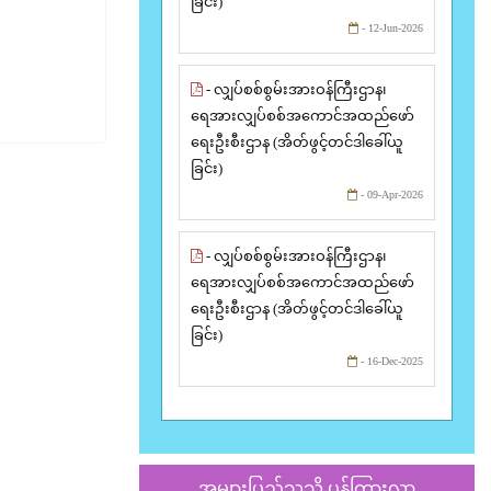
ခြင်း)
- 12-Jun-2026
- လျှပ်စစ်စွမ်းအားဝန်ကြီးဌာန၊
ရေအားလျှပ်စစ်အကောင်အထည်ဖော်
ရေးဦးစီးဌာန (အိတ်ဖွင့်တင်ဒါခေါ်ယူ
ခြင်း)
- 09-Apr-2026
- လျှပ်စစ်စွမ်းအားဝန်ကြီးဌာန၊
ရေအားလျှပ်စစ်အကောင်အထည်ဖော်
ရေးဦးစီးဌာန (အိတ်ဖွင့်တင်ဒါခေါ်ယူ
ခြင်း)
- 16-Dec-2025
အများပြည်သူသို့ ပန်ကြားလွှာ