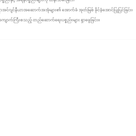
ဂျင်နီယာအဆောက်အအုံများ၏ အောက်ခံ အုတ်မြစ် ခိုင်ခံ့အောင်ပြုပြင်ခြင်း၊
ောက်ကြီးစသည့် တည်ဆောက်ရေးပစ္စည်းများ ရှာဖွေခြင်း။