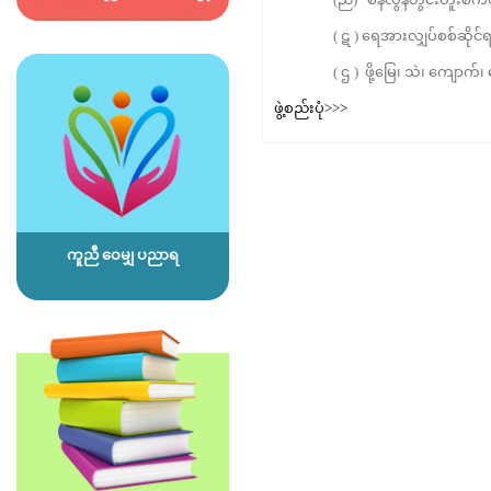
( ဋ ) ရေအားလျှပ်စစ်ဆိုင်ရာအင်
( ဌ ) ဖို့မြေ၊ သဲ၊ ကျောက်၊ ကျ
ဖွဲ့စည်းပုံ>>>
ကူညီ ဝေမျှ ပညာရ