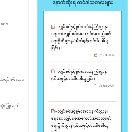
နောက်ဆုံးရ တင်ဒါသတင်းများ
ိဗေဒ
- လျှပ်စစ်နှင့်စွမ်းအင်ဝန်ကြီးဌာန၊
ရေအားလျှပ်စစ်အကောင်အထည်ဖော်
ရေးဦးစီးဌာန (အိတ်ဖွင့်တင်ဒါခေါ်ယူ
ခြင်း)
- 21-Jul-2026
- လျှပ်စစ်နှင့်စွမ်းအင်ဝန်ကြီးဌာန
(အိတ်ဖွင့်တင်ဒါခေါ်ယူခြင်း)
န်ကရစ် စမ်းသပ်
- 15-Jun-2026
သုံးပြုလျက်
- လျှပ်စစ်နှင့်စွမ်းအင်ဝန်ကြီးဌာန၊
ရေအားလျှပ်စစ်အကောင်အထည်ဖော်
ရေးဦးစီးဌာန (အိတ်ဖွင့်တင်ဒါခေါ်ယူ