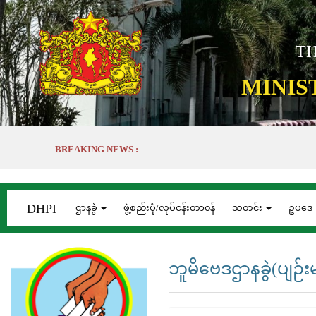
TH
MINIS
BREAKING NEWS :
DHPI
ဌာနခွဲ
ဖွဲ့စည်းပုံ/လုပ်ငန်းတာ၀န်
သတင်း
ဥပဒေ
ဘူမိဗေဒဌာနခွဲ(ပျဉ်း