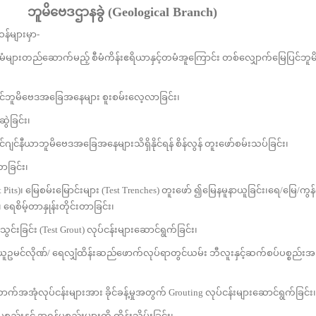
ဘူမိဗေဒဌာနခွဲ (Geological Branch)
များမှာ-
ည်ဆောက်မည့် စီမံကိန်းဧရိယာနှင့်တမံအူကြောင်း တစ်လျှောက်မြေပြင်ဘူမ
၊
မိဗေဒအခြေအနေများ စူးစမ်းလေ့လာခြင်း၊
ဲခြင်း၊
နီယာဘူမိဗေဒအခြေအနေများသိရှိနိုင်ရန် စိန်လွန် တူးဖော်စမ်းသပ်ခြင်း၊
ာခြင်း၊
s)၊ မြေစမ်းမြောင်းများ (Test Trenches) တူးဖော် ၍မြေနမူနာယူခြင်း၊ရေ/မြေ/ကွ
၊ ရေစိမ့်တာနှုန်းတိုင်းတာခြင်း၊
်း (Test Grout) လုပ်ငန်းများဆောင်ရွက်ခြင်း၊
င်လိုဏ်/ ရေလျှံထိန်းဆည်ဖောက်လုပ်ရာတွင်ယမ်း ဘီလူးနှင့်ဆက်စပ်ပစ္စည်းအ
ုပ်ငန်းများအား ခိုင်ခန့်မှုအတွက် Grouting လုပ်ငန်းများဆောင်ရွက်ခြင်း၊
ှင့် အရန်ပစ္စည်းများကို ထိန်းသိမ်းခြင်း၊