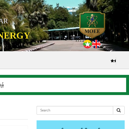
MAR
ENERGY
(၅.၈.၂၀၂၆) ရက်နေ့
န်