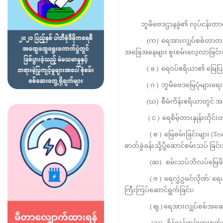
ဘူမိဗေဒဌာနခွဲ၏ လုပ်ငန်းတာဝန်
(က) ရေအားလျှပ်စစ်တာတမံများတ
အခြေအနေများ စူးစမ်းလေ့လာခြင်း
( ခ ) ရေဝပ်ဧရိယာ၏ မြေပြင်ဘူ
( ဂ ) ဘူမိဗေဒမြေပုံများရေးဆွ
(ဃ) စီမံကိန်းဧရိယာတွင် အင်ဂျင်
( င ) ရေစိမ့်တားနှုန်းတိုင်းတ
( စ ) မြေစမ်းခြင်းများ (Test Pit
ဓာတ်ခွဲခန်းသို့ပို့ဆောင်စမ်းသပ် ခြင်း
(ဆ) စမ်းသပ်ဘိလပ်မြေဖိသွင်းခြင
( ဇ ) ရေလွှဲဥမင်လိုဏ်/ ရေယူဥမ
ကြီးကြပ်ဆောင်ရွက်ခြင်း၊
( ဈ ) ရေအားလျှပ်စစ်အဆောက်အအုံလ
(ည) စိန်လွန်တွင်းတူးစက်ပစ္စည်းန