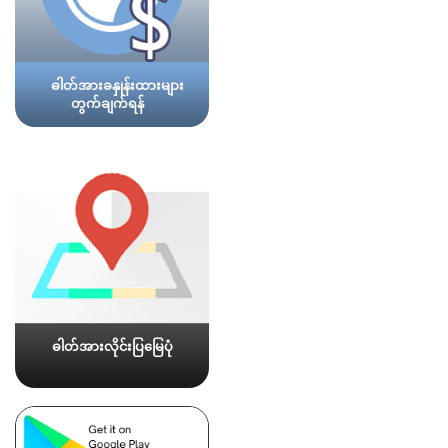
ဓါတ်အားခနှုန်းထားများ
တွက်ချက်ရန်
ဓါတ်အားလိုင်းပြမြေပုံ