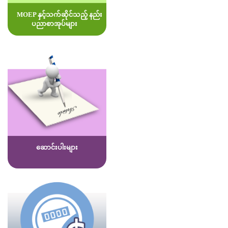
MOEP နှင့်သက်ဆိုင်သည့် နည်း
ပညာစာအုပ်များ
ဆောင်းပါးများ