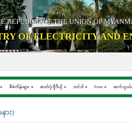
E REPUBLIC OF THE UNION OF MYAN
TRY OF ELECTRICITY AND 
စီမံကိန်းများ
ဓာတ်ပုံ/ဗွီဒီယို
တင်ဒါ
Form
ဆက်သွယ်ရ
မနား)