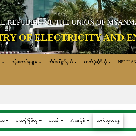
E REPUBLIC OF THE UNION OF MYAN
TRY OF ELECTRICITY AND 
ေ
ဝန်ဆောင်မှုများ
တိုင်း/ပြည်နယ်
ဓာတ်ပုံ/ဗွီဒီယို
NEP PLA
ဒေ
ဓါတ်ပုံ/ဗွီဒီယို
တင်ဒါ
Form ပုံစံ
ဆက်သွယ်ရန်