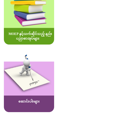
MOEP နှင့်သက်ဆိုင်သည့် နည်း
ပညာစာအုပ်များ
ဆောင်းပါးများ