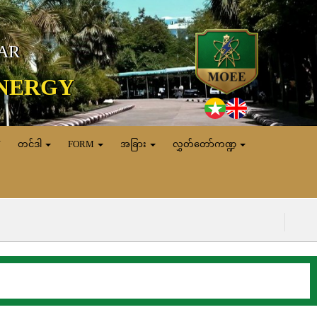
MAR
ENERGY
N
တင်ဒါ
FORM
အခြား
လွှတ်တော်ကဏ္ဍ
(၈.၈.၂၀၂၆) ရက်နေ့