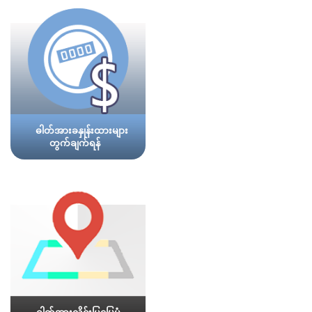
ဓါတ်အားခနှုန်းထားများ
တွက်ချက်ရန်