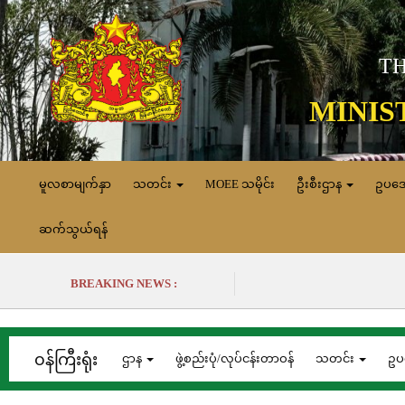
TH
MINIS
မူလစာမျက်နှာ
သတင်း
MOEE သမိုင်း
ဦးစီးဌာန
ဥပဒ
ဆက်သွယ်ရန်
BREAKING NEWS :
၀န်ကြီးရုံး
ဌာန
ဖွဲ့စည်းပုံ/လုပ်ငန်းတာဝန်
သတင်း
ဥပ