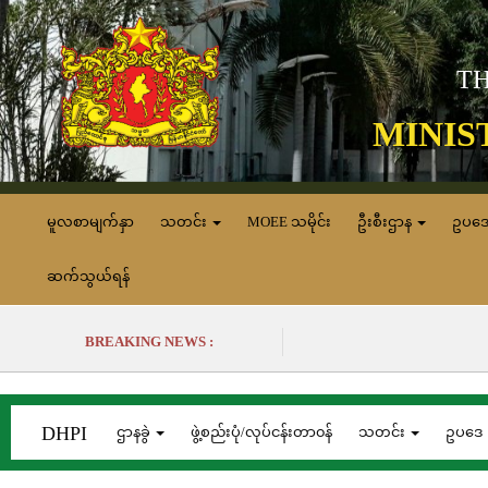
TH
MINIS
မူလစာမျက်နှာ
သတင်း
MOEE သမိုင်း
ဦးစီးဌာန
ဥပဒ
ဆက်သွယ်ရန်
BREAKING NEWS :
DHPI
ဌာနခွဲ
ဖွဲ့စည်းပုံ/လုပ်ငန်းတာ၀န်
သတင်း
ဥပဒေ