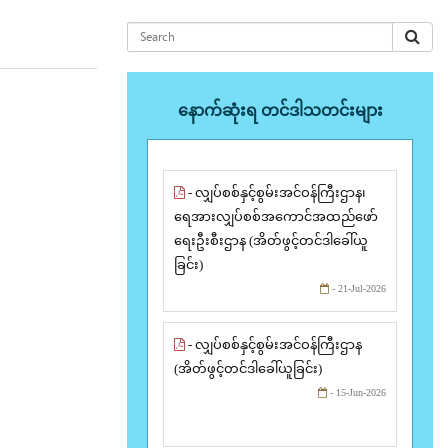
နောက်ဆုံးရ တင်ဒါသတင်းများ
- လျှပ်စစ်နှင့်စွမ်းအင်ဝန်ကြီးဌာန၊
ရေအားလျှပ်စစ်အကောင်အထည်ဖော်
ရေးဦးစီးဌာန (အိတ်ဖွင့်တင်ဒါခေါ်ယူ
ခြင်း)
- 21-Jul-2026
- လျှပ်စစ်နှင့်စွမ်းအင်ဝန်ကြီးဌာန
(အိတ်ဖွင့်တင်ဒါခေါ်ယူခြင်း)
- 15-Jun-2026