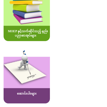
MOEP နှင့်သက်ဆိုင်သည့် နည်း
ပညာစာအုပ်များ
ဆောင်းပါးများ