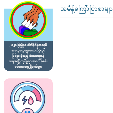
အမိန့်ကြော်ငြာစာမျာ