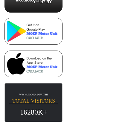
ဓါတ်အားလိုင်းပြမြေပုံ
www.moep.gov.mm
TOTAL VISITORS
16280K+