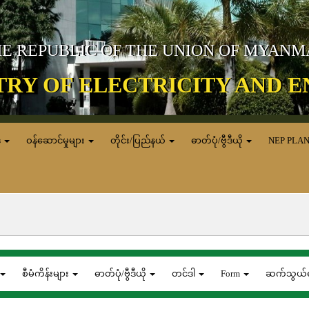
E REPUBLIC OF THE UNION OF MYAN
TRY OF ELECTRICITY AND 
ေ
ဝန်ဆောင်မှုများ
တိုင်း/ပြည်နယ်
ဓာတ်ပုံ/ဗွီဒီယို
NEP PLA
စီမံကိန်းများ
ဓာတ်ပုံ/ဗွီဒီယို
တင်ဒါ
Form
ဆက်သွယ်ရ