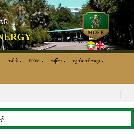
MAR
ENERGY
N
တင်ဒါ
FORM
အခြား
လွှတ်တော်ကဏ္ဍ
(၅.၈.၂၀၂၆) ရက်
န်