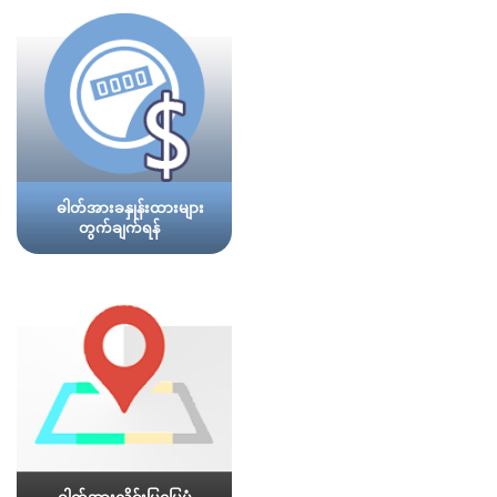
ဓါတ်အားခနှုန်းထားများ
တွက်ချက်ရန်