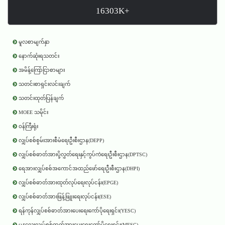
16303K+
မူလစာမျက်နှာ
နောက်ဆုံးရသတင်း
အမိန့်ကြော်ငြာစာများ
သတင်းစာရှင်းလင်းချက်
သတင်းထုတ်ပြန်ချက်
MOEE သမိုင်း
ဝန်ကြီးရုံး
လျှပ်စစ်စွမ်းအားစီမံရေးဦးစီးဌာန(DEPP)
လျှပ်စစ်ဓာတ်အားပို့လွှတ်ရေးနှင့်ကွပ်ကဲရေးဦးစီးဌာန(DPTSC)
ရေအားလျှပ်စစ်အကောင်အထည်ဖော်ရေးဦးစီးဌာန(DHPI)
လျှပ်စစ်ဓာတ်အားထုတ်လုပ်ရေးလုပ်ငန်း(EPGE)
လျှပ်စစ်ဓာတ်အားဖြန့်ဖြူးရေးလုပ်ငန်း(ESE)
ရန်ကုန်လျှပ်စစ်ဓာတ်အားပေးရေးကော်ပိုရေးရှင်း(YESC)
မန္တလေးလျှပ်စစ်ဓာတ်အားပေးရေးကော်ပိုရေးရှင်း(MESC)