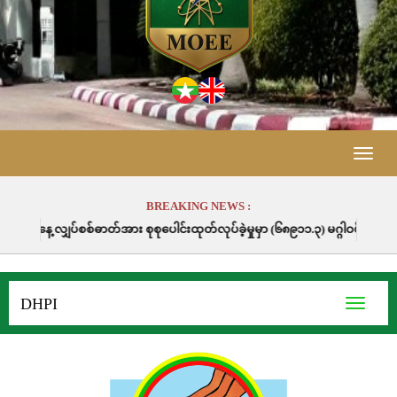
Toggle
naviga
BREAKING NEWS :
ဓာတ်အား စုစုပေါင်းထုတ်လုပ်ခဲ့မှုမှာ (၆၈၉၁၁.၃) မဂ္ဂါဝပ်နာရီဖြစ်ပါသည်။
DHPI
Toggle
navigati