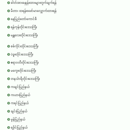
ဓါတ်အားခနှုန်းထားများတွက်ချက်ရန်
မီတာ၊ ထရန်စဖော်မာလျှောက်ထားရန်
နေပြည်တော်ကောင်စီ
ရန်ကုန်တိုင်းဒေသကြီး
မန္တလေးတိုင်းဒေသကြီး
စစ်ကိုင်းတိုင်းဒေသကြီး
ပဲခူးတိုင်းဒေသကြီး
ဧရာ၀တီတိုင်းဒေသကြီး
မကွေးတိုင်းဒေသကြီး
တနင်္သာရီတိုင်းဒေသကြီး
ကချင်ပြည်နယ်
ကယားပြည်နယ်
ကရင်ပြည်နယ်
ချင်းပြည်နယ်
မွန်ပြည်နယ်
ရခိုင်ပြည်နယ်