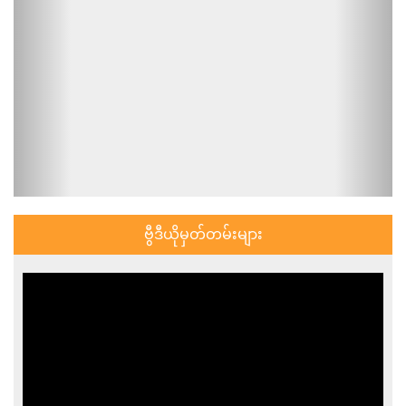
ဗွီဒီယိုမှတ်တမ်းများ