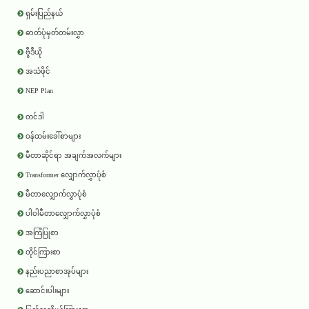
ရှမ်းပြည်နယ်
ဓာတ်ပုံမှတ်တမ်းလွှာ
ဗွီဒီယို
အသံဖိုင်
NEP Plan
တင်ဒါ
ဝန်ထမ်းခေါ်စာများ
မီတာဆိုင်ရာ အချက်အလက်များ
Transformer လျှောက်လွှာပုံစံ
မီတာလျှောက်လွှာပုံစံ
ပါဝါမီတာလျှောက်လွှာပုံစံ
အကြံပြုစာ
တိုင်ကြားစာ
နည်းပညာစာအုပ်များ
ဆောင်းပါးများ