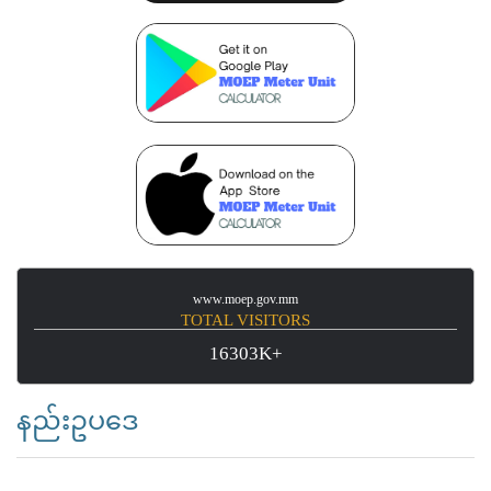
www.moep.gov.mm
TOTAL VISITORS
16303K+
နည်းဥပဒေ