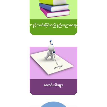
MOEP နှင့်သက်ဆိုင်သည့် နည်းပညာစာအုပ်များ
ဆောင်းပါးများ