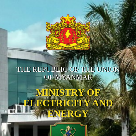
THE REPUBLIC OF THE UNION
OF MYANMAR
MINISTRY OF
ELECTRICITY AND
ENERGY