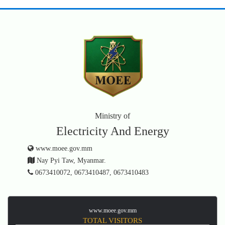
Ministry of
Electricity And Energy
www.moee.gov.mm
Nay Pyi Taw, Myanmar.
0673410072, 0673410487, 0673410483
www.moee.gov.mm
TOTAL VISITORS