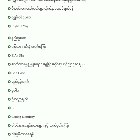
မီးလင်းရေးကော်မတီများလိုက်နာဆောင်ရွက်ရန်
လျှပ်စစ်ဥပဒေ
Right of Way
နည်းဥပဒေ
မြေယာ / သီးနှံ လျှော်ကြေး
EIA / SIA
ဓာတ်အားဖြန့်ဖြူးရောင်းချခြင်းဆိုင်ရာ ပဋိညာဉ်စာချုပ်
Grid Code
ရည်မှန်းချက်
မူဝါဒ
ဦးတည်ချက်
E-Bill
Getting Electricity
ဓါတ်အားခနှုန်းထားများ နှင့် သက်မှတ်ကြေး
သုံးစွဲမီတာစစ်ရန်