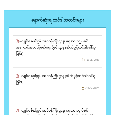
နောက်ဆုံးရ တင်ဒါသတင်းများ
- လျှပ်စစ်နှင့်စွမ်းအင်ဝန်ကြီးဌာန၊ ရေအားလျှပ်စစ်
အကောင်အထည်ဖော်ရေးဦးစီးဌာန (အိတ်ဖွင့်တင်ဒါခေါ်ယူ
ခြင်း)
- 21-Jul-2026
- လျှပ်စစ်နှင့်စွမ်းအင်ဝန်ကြီးဌာန (အိတ်ဖွင့်တင်ဒါခေါ်ယူ
ခြင်း)
- 15-Jun-2026
- လျှပ်စစ်နှင့်စွမ်းအင်ဝန်ကြီးဌာန၊ ရေအားလျှပ်စစ်