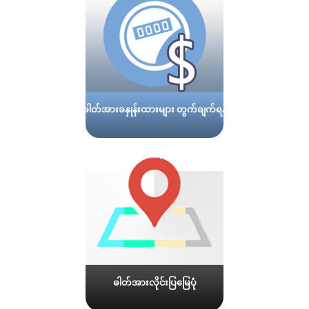
ဓါတ်အားခနှုန်းထားများ တွက်ချက်ရန်
ဓါတ်အားလိုင်းပြမြေပုံ