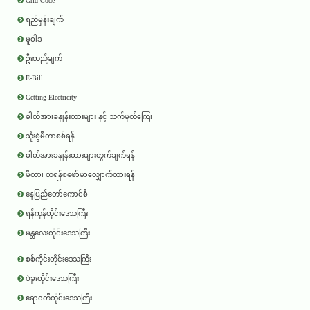
Grid Code
ရည်မှန်းချက်
မူဝါဒ
ဦးတည်ချက်
E-Bill
Getting Electricity
ဓါတ်အားခနှုန်းထားများ နှင့် သက်မှတ်ကြေး
သုံးစွဲမီတာစစ်ရန်
ဓါတ်အားခနှုန်းထားများတွက်ချက်ရန်
မီတာ၊ ထရန်စဖော်မာလျှောက်ထားရန်
နေပြည်တော်ကောင်စီ
ရန်ကုန်တိုင်းဒေသကြီး
မန္တလေးတိုင်းဒေသကြီး
စစ်ကိုင်းတိုင်းဒေသကြီး
ပဲခူးတိုင်းဒေသကြီး
ဧရာ၀တီတိုင်းဒေသကြီး