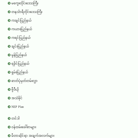
မကွေးတိုင်းဒေသကြီး
တနင်္သာရီတိုင်းဒေသကြီး
ကချင်ပြည်နယ်
ကယားပြည်နယ်
ကရင်ပြည်နယ်
ချင်းပြည်နယ်
မွန်ပြည်နယ်
ရခိုင်ပြည်နယ်
ရှမ်းပြည်နယ်
ဓာတ်ပုံမှတ်တမ်းလွှာ
ဗွီဒီယို
အသံဖိုင်
NEP Plan
တင်ဒါ
ဝန်ထမ်းခေါ်စာများ
မီတာဆိုင်ရာ အချက်အလက်များ