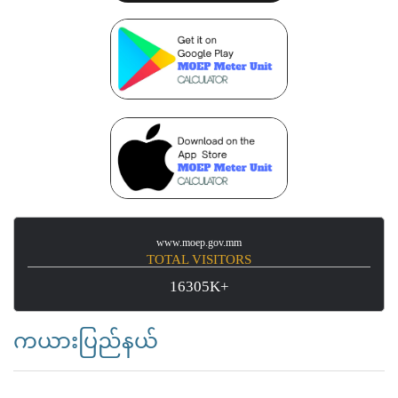
www.moep.gov.mm
TOTAL VISITORS
16305K+
ကယားပြည်နယ်