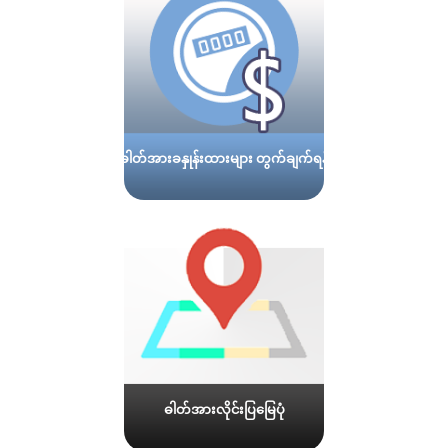
ဓါတ်အားခနှုန်းထားများ တွက်ချက်ရန်
ဓါတ်အားလိုင်းပြမြေပုံ