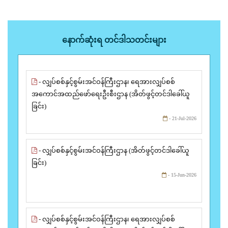
နောက်ဆုံးရ တင်ဒါသတင်းများ
- လျှပ်စစ်နှင့်စွမ်းအင်ဝန်ကြီးဌာန၊ ရေအားလျှပ်စစ်
အကောင်အထည်ဖော်ရေးဦးစီးဌာန (အိတ်ဖွင့်တင်ဒါခေါ်ယူ
ခြင်း)
- 21-Jul-2026
- လျှပ်စစ်နှင့်စွမ်းအင်ဝန်ကြီးဌာန (အိတ်ဖွင့်တင်ဒါခေါ်ယူ
ခြင်း)
- 15-Jun-2026
- လျှပ်စစ်နှင့်စွမ်းအင်ဝန်ကြီးဌာန၊ ရေအားလျှပ်စစ်