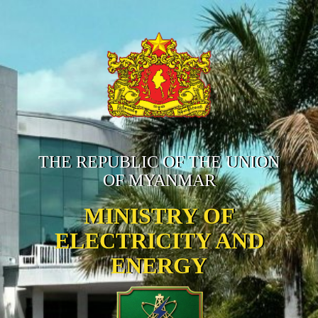
THE REPUBLIC OF THE UNION
OF MYANMAR
MINISTRY OF
ELECTRICITY AND
ENERGY