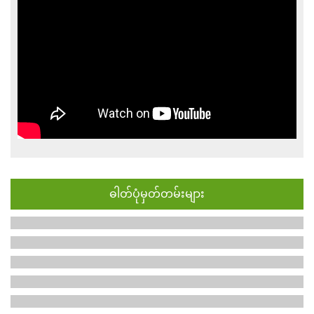
ဓါတ်ပုံမှတ်တမ်းများ