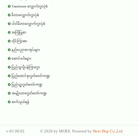
Transformer လျှောက်လွှာပုံစံ
မီတာလျှောက်လွှာပုံစံ
ပါဝါမီတာလျှောက်လွှာပုံစံ
အကြံပြုစာ
တိုင်ကြားစာ
နည်းပညာစာအုပ်များ
ဆောင်းပါးများ
ပြည်သူသို့ပန်ကြားလွှာ
ပြည်ထောင်စုလွှတ်တော်ကဏ္ဍ
ပြည်သူ့လွှတ်တော်ကဏ္ဍ
အမျိုးသားလွှတ်တော်ကဏ္ဍ
ဆက်သွယ်ရန်
v-01.00.02
©
2026 by
MOEE
. Powered by
Next Hop Co.,Ltd
.