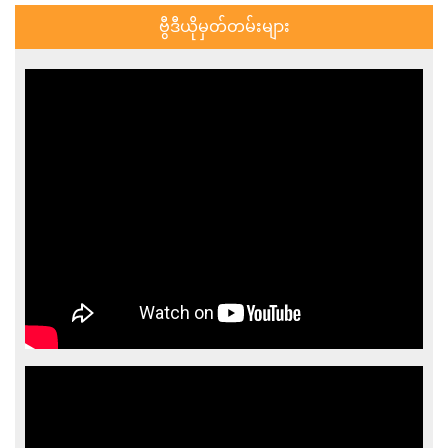
ဗွီဒီယိုမှတ်တမ်းများ