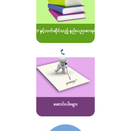
MOEP နှင့်သက်ဆိုင်သည့် နည်းပညာစာအုပ်များ
ဆောင်းပါးများ