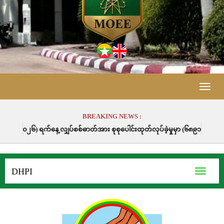
Toggle
naviga
BREAKING NEWS :
ေ့ လျှပ်စစ်ဓာတ်အား စုစုပေါင်းထုတ်လုပ်ခဲ့မှုမှာ (၆၈၉၁၁.၃) မဂ္ဂါဝပ်နာရီဖြစ်ပ
DHPI
Toggle
navigati