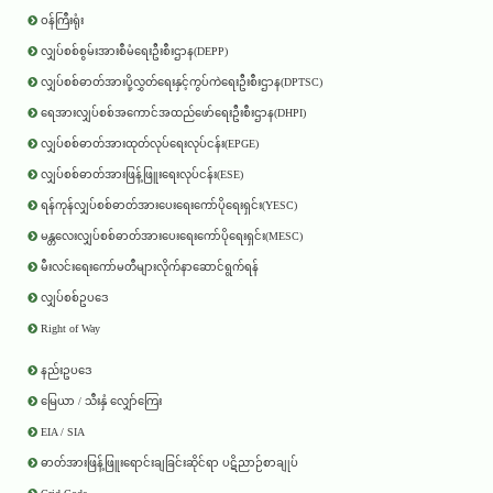
ဝန်ကြီးရုံး
လျှပ်စစ်စွမ်းအားစီမံရေးဦးစီးဌာန(DEPP)
လျှပ်စစ်ဓာတ်အားပို့လွှတ်ရေးနှင့်ကွပ်ကဲရေးဦးစီးဌာန(DPTSC)
ရေအားလျှပ်စစ်အကောင်အထည်ဖော်ရေးဦးစီးဌာန(DHPI)
လျှပ်စစ်ဓာတ်အားထုတ်လုပ်ရေးလုပ်ငန်း(EPGE)
လျှပ်စစ်ဓာတ်အားဖြန့်ဖြူးရေးလုပ်ငန်း(ESE)
ရန်ကုန်လျှပ်စစ်ဓာတ်အားပေးရေးကော်ပိုရေးရှင်း(YESC)
မန္တလေးလျှပ်စစ်ဓာတ်အားပေးရေးကော်ပိုရေးရှင်း(MESC)
မီးလင်းရေးကော်မတီများလိုက်နာဆောင်ရွက်ရန်
လျှပ်စစ်ဥပဒေ
Right of Way
နည်းဥပဒေ
မြေယာ / သီးနှံ လျှော်ကြေး
EIA / SIA
ဓာတ်အားဖြန့်ဖြူးရောင်းချခြင်းဆိုင်ရာ ပဋိညာဉ်စာချုပ်