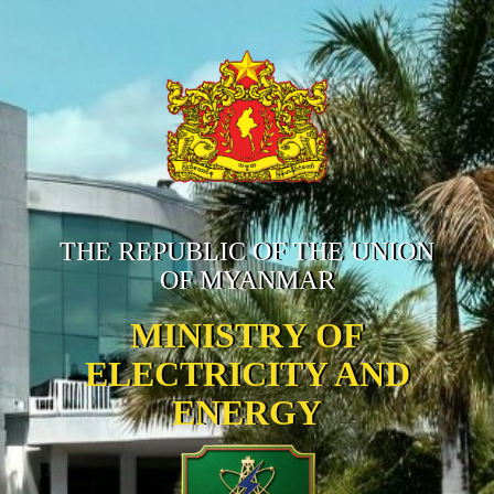
THE REPUBLIC OF THE UNION
OF MYANMAR
MINISTRY OF
ELECTRICITY AND
ENERGY