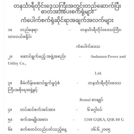
တနင်္သာရီတိုင်းဒေသကြီးအတွင်းတည်ဆောက်ပြီး
ဓာတ်အားပေးစက်ရုံများ
ကံပေါက်စက်ရုံဆိုင်ရာအချက်အလက်များ
၁။
တည်နေရာ
-
တနင်္သာရီတိုင်းဒေသကြီး၊
ထားဝယ်ခရိုင်၊
ကံပေါက်ဒေသ
၂။
ဆောင်ရွက်မည့်
အဖွဲ့အစည်း
- Andaman Power and
Utility Co.,
Ltd.
၃။
စီမံကိန်းဆောင်ရွက်မှုပုံစံ
-
တနင်္သာရီတိုင်းဒေသ
ကြီးအစိုးရအဖွဲ့နှင့်
Rental
စာချုပ်
၄။
တပ်ဆင်စက်အင်အား
-
၆
မဂ္ဂါဝပ်
၅။
စက်အမျိုးအစား
- 1160 GQKA, QSK 60 G
၆။
စက်စတင်လည်ပတ်သည့်နေ့
-
၁၆
.
၆
.
၂၀၀၅