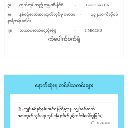
၇။
ထုတ်လုပ်သည့်
ကုမ္ပဏီ
/
နိုင်ငံ
- Cummins / UK
၈။
နှစ်စဉ်ဓာတ်အားထုတ်လုပ်မှု
ပမာဏ
-
၃၃၂
.
၁၀
ကီလိုဝပ်
နာရီသန်းပေါင်း
၉။ သဘာဝဓာတ်ငွေ့သုံးစွဲမှု - 1 MMCFD
ကံပေါက်စက်ရုံ
နောက်ဆုံးရ တင်ဒါသတင်းများ
- လျှပ်စစ်နှင့်စွမ်းအင်ဝန်ကြီးဌာန၊ လျှပ်စစ်ဓာတ်
အားထုတ်လုပ်ရေးလုပ်ငန်း (အိတ်ဖွင့်တင်ဒါခေါ်ယူခြင်း)
- 31-Jul-2026