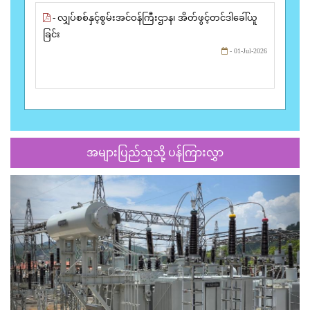
- လျှပ်စစ်နှင့်စွမ်းအင်ဝန်ကြီးဌာန၊ အိတ်ဖွင့်တင်ဒါခေါ်ယူ
ခြင်း
- 01-Jul-2026
အများပြည်သူသို့ ပန်ကြားလွှာ
Previous
Next