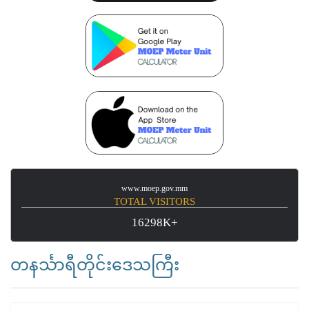
www.moep.gov.mm
TOTAL VISITORS
16298K+
တနင်္သာရီတိုင်းဒေသကြီး