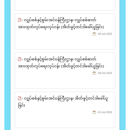
- လျှပ်စစ်နှင့်စွမ်းအင်ဝန်ကြီးဌာန၊ လျှပ်စစ်ဓာတ်
အားထုတ်လုပ်ရေးလုပ်ငန်း (အိတ်ဖွင့်တင်ဒါခေါ်ယူခြင်း)
- 09-Jul-2026
- လျှပ်စစ်နှင့်စွမ်းအင်ဝန်ကြီးဌာန၊ လျှပ်စစ်ဓာတ်
အားထုတ်လုပ်ရေးလုပ်ငန်း (အိတ်ဖွင့်တင်ဒါခေါ်ယူခြင်း)
- 09-Jul-2026
- လျှပ်စစ်နှင့်စွမ်းအင်ဝန်ကြီးဌာန၊ အိတ်ဖွင့်တင်ဒါခေါ်ယူ
ခြင်း
- 01-Jul-2026