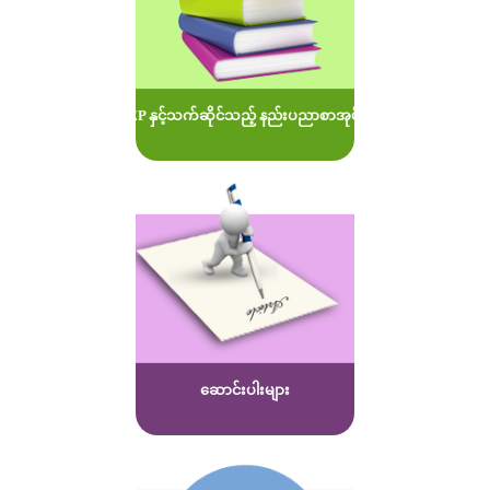
MOEP နှင့်သက်ဆိုင်သည့် နည်းပညာစာအုပ်များ
ဆောင်းပါးများ