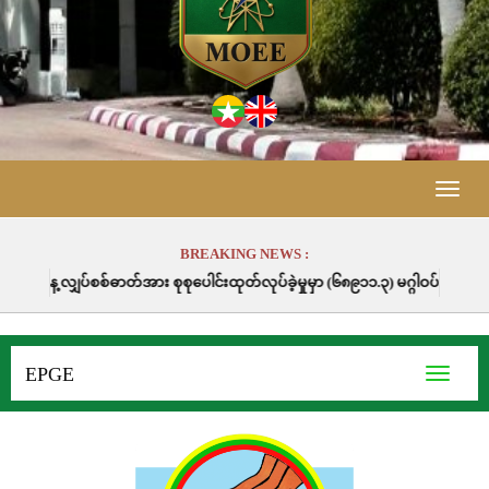
Toggle
naviga
BREAKING NEWS :
်အား စုစုပေါင်းထုတ်လုပ်ခဲ့မှုမှာ (၆၈၉၁၁.၃) မဂ္ဂါဝပ်နာရီဖြစ်ပါသည်။
EPGE
Toggle
navigati