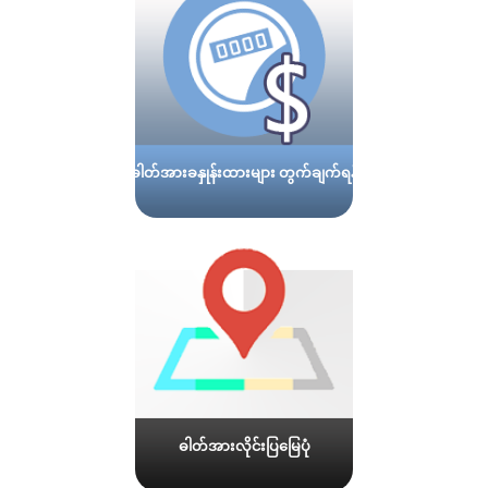
ဓါတ်အားခနှုန်းထားများ တွက်ချက်ရန်
ဓါတ်အားလိုင်းပြမြေပုံ