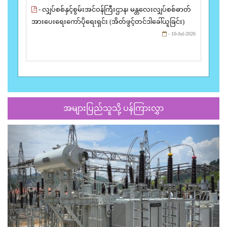
- လျှပ်စစ်နှင့်စွမ်းအင်ဝန်ကြီးဌာန၊ မန္တလေးလျှပ်စစ်ဓာတ်
အားပေးရေးကော်ပိုရေးရှင်း (အိတ်ဖွင့်တင်ဒါခေါ်ယူခြင်း)
- 10-Jul-2026
အများပြည်သူသို့ ပန်ကြားလွှာ
Previous
Next