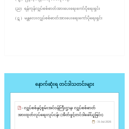
(ည) ရန်ကုန်လျှပ်စစ်ဓာတ်အားပေးရေးကော်ပိုရေးရှင်း
( ဋ ) မန္တလေးလျှပ်စစ်ဓာတ်အားပေးရေးကော်ပိုရေးရှင်း
နောက်ဆုံးရ တင်ဒါသတင်းများ
- လျှပ်စစ်နှင့်စွမ်းအင်ဝန်ကြီးဌာန၊ လျှပ်စစ်ဓာတ်
အားထုတ်လုပ်ရေးလုပ်ငန်း (အိတ်ဖွင့်တင်ဒါခေါ်ယူခြင်း)
- 31-Jul-2026