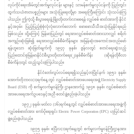
လုပ်ကိုင်ရေး၊အိမ်တွင်းစက်မှုလုပ်ငန်း များနှင့် သာမန်စက်မှုလုပ်ငန်းကို ပြည်တွင်း
ထွက်သယံဇာတပစ္စည်းများ အသုံးပြုရေးတို့မှာ အရေးကြီးကြောင်း သုံးသပ်ခဲ့ကြ
ပါသည်။ ဤကဲ့သို့ စီးပွားရေးဖွံ့ဖြိုးတိုးတက်လာစေရန် လျှပ်စစ် ဓာတ်အားကို နိုင်ငံ
နှင့်အဝှမ်း ပြည့်ပြည့်စုံစုံလုံလုံလောက်လောက် ဖောဖောသီသီအသုံးပြုနိုင်ရမည်
ဖြစ်သည်။ ထို့ကြောင့် မြန်မာပြည်တွင် ရေအားလျှပ်စစ်ဓာတ်အားသာလျှင် စရိတ်
အကျဉ်းဆုံးဖြစ်၍ ရေအားလျှပ်စစ်စီမံကိန်းများ အမြန်ဆုံးအကောင်အထည်ဖော်
ရန်ဟူသော ဆုံးဖြတ်ချက်ကို ၁၉၄၇ ခုနှစ်၊ ဇွန်လတွင် စတင်ရေးဆွဲသည့်
ပြည်ထောင်စုမြန်မာနိုင်ငံစီးပွားတိုးတက်ရေး(၂)နှစ်စီမံကိန်း (ဆိုရန်တိုဗီလာ
စီမံကိန်း)တွင် ထည့်သွင်းခဲ့ကြပါသည်။
နိုင်ငံတော်လွပ်လပ်ရေးရရှိသည်နှင့်တပြိုင်နက် ၁၉၅၁ ခုနှစ်၊
အောက်တိုဘာလ(၁)ရက်နေ့ တွင် လျှပ်စစ်ဓာတ်အားပေးရေးအဖွဲ့ Electricity Supply
Board (ESB) ကို စက်မှုလက်မှု၀န်ကြီး ဌာနအောက်၌ ၁၉၄၈ ခုနှစ်၊ လျှပ်စစ်ဓာတ်
အားပေးရေးအက်ဥပဒေနှင့်အညီ စတင်ဖွဲ့စည်းခဲ့ပါသည်။
၁၉၇၂ ခုနှစ်၊ မတ်လ (၁၆)ရက်နေ့တွင် လျှပ်စစ်ဓာတ်အားပေးရေးအဖွဲ့ကို
လျှပ်စစ်ဓာတ်အား ကော်ပိုရေးရှင်း Electric Power Corporation (EPC) ဟုပြင်ဆင်
ဖွဲ့စည်းခဲ့ပါသည်။
၁၉၇၅ ခုနှစ်၊ ဧပြီလ(၁)ရက်နေ့တွင် စက်မှုလက်မှု၀န်ကြီးဌာနအား