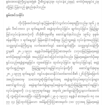
စွမ်းအားဝန်ကြီးဌာနအဖြစ် ဦးစီးဌာန(၃)ခု၊ လုပ်ငန်း(၂)ခုနှင့် ကော်ပိုရေးရှင်း(၂)ခု
တို့ဖြင့် ပြန်လည် ဖွဲ့စည်းခဲ့ပါသည်။
စွမ်းအင်သမိုင်း
ကိုလိုနီခေတ်အတွင်းနှင့်မြန်မာနိုင်ငံလွတ်လပ်ရေးရပြီးသည်မှ ၁၉၆၂ ခု
နှစ်၊ ဒီဇင်ဘာလ ၃၁ ရက်နေ့အထိ ရေနံထုတ်လုပ်ခြင်း၊ ချက်လုပ်ခြင်း၊ ဖြန့်ဖြူး
ခြင်းလုပ်ငန်းအားလုံးကို ဘီအိုစီကုမ္ပဏီမှ ဆောင်ရွက်ခဲ့ပါသည်။ ၁၉၆၃ ခုနှစ်၊
ဇန်နဝါရီလ ၁ ရက်နေ့တွင် မြန်မာနိုင်ငံအစိုးရမှ ပြည်သူ့ရေနံ လုပ်ငန်းအမည်ဖြင့်
သတ္ထုတွင်းဝန်ကြီးဌာန လက်အောက်တွင် ဆောင်ရွက်ခဲ့ပြီး၊ သတ္ထုတွင်းဝန်ကြီး
ဌာန၏ ၂၈-၂-၁၉၇၀ နေ့စွဲပါအမိန့်ကြော်ငြာစာအမှတ်၊ (၁/၇၀)ဖြင့်မြန်မာ့ရေနံ
ကော်ပိုရေးရှင်းအဖြစ် အမည်ပြင်ဆင်ပြောင်းလဲခဲ့ပါသည်။ မြန်မာ့ရေနံကော်ပို​ရေး
ရှင်းသည်ရေနံရှာဖွေခြင်း၊ တူးဖော်ခြင်း၊ ထုတ်လုပ်ခြင်း၊ ချက်လုပ်ခြင်းနှင့် ရေနံ
ထွက်ပစ္စည်းများ ဖြန့်ဖြူးရောင်းချခြင်းလုပ်ငန်းတို့ကို ဆောင်ရွက်ခဲ့ရာမှ
၂၈-၂-၁၉၇၅ ရက်နေ့တွင် ကျင်းပခဲ့သောနိုင်ငံတော်ကောင်စီ၏ (၂၆)ကြိမ်မြောက်
အစည်းအဝေးမှ သဘောတူဆုံးဖြတ်ချက်အရ ရေနံချက်လုပ်ရေးလုပ်ငန်းများ
ဆောင်ရွက်သည့် ရေနံချက်စက်ရုံများနှင့်ရေနံထွက်ပစ္စည်းဖြန့်ဖြူးရောင်းချခြင်း
လုပ်ငန်းများကို (၁-၄-၁၉၇၅)ရက်နေ့မှ အမှတ်(၂)စက်မှုဝန်ကြီးဌာနလက်အောက်
သို့ လွှဲပြောင်းပေးခဲ့ပြီး၊ ဝန်ကြီးအဖွဲ့၏ (၂၉-၇-၁၉၇၇) နေ့စွဲပါ စာအမှတ်၊ ၈၇ ဝဖ
၇၇ (၄) ဖြင့်ထုတ်ပြန်သော အမိန့်ကြော်ငြာစာအမှတ်၊ (၁၀/ ၇၇)အရ မြန်မာ့ရေနံ