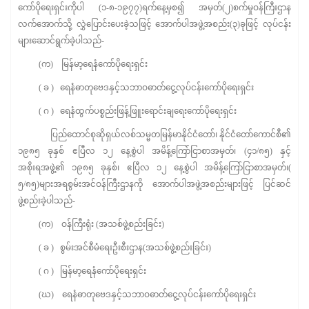
ကော်ပိုရေးရှင်းကိုပါ (၁-၈-၁၉၇၇)ရက်နေ့မှစ၍ အမှတ်(၂)စက်မှုဝန်ကြီးဌာန
လက်အောက်သို့ လွှဲပြောင်းပေးခဲ့သဖြင့် အောက်ပါအဖွဲ့အစည်း(၃)ခုဖြင့် လုပ်ငန်း
များဆောင်ရွက်ခဲ့ပါသည်-
(က) မြန်မာ့ရေနံကော်ပိုရေးရှင်း
( ခ ) ရေနံဓာတုဗေဒနှင့်သဘာဝဓာတ်ငွေ့လုပ်ငန်းကော်ပိုရေးရှင်း
( ဂ ) ရေနံထွက်ပစ္စည်းဖြန့်ဖြူးရောင်းချရေးကော်ပိုရေးရှင်း
ပြည်ထောင်စုဆိုရှယ်လစ်သမ္မတမြန်မာနိုင်ငံတော်၊ နိုင်ငံတော်ကောင်စီ၏
၁၉၈၅ ခုနှစ် ဧပြီလ ၁၂ နေ့စွဲပါ အမိန့်ကြော်ငြာစာအမှတ်၊ (၄၁/၈၅) နှင့်
အစိုးရအဖွဲ့၏ ၁၉၈၅ ခုနှစ်၊ ဧပြီလ ၁၂ နေ့စွဲပါ အမိန့်ကြော်ငြာစာအမှတ်၊(
၅/၈၅)များအရစွမ်းအင်ဝန်ကြီးဌာနကို အောက်ပါအဖွဲ့အစည်းများဖြင့် ပြင်ဆင်
ဖွဲ့စည်းခဲ့ပါသည်-
(က) ဝန်ကြီးရုံး (အသစ်ဖွဲ့စည်းခြင်း)
( ခ ) စွမ်းအင်စီမံရေးဦးစီးဌာန(အသစ်ဖွဲ့စည်းခြင်း)
( ဂ ) မြန်မာ့ရေနံကော်ပိုရေးရှင်း
(ဃ) ရေနံဓာတုဗေဒနှင့်သဘာဝဓာတ်ငွေ့လုပ်ငန်းကော်ပိုရေးရှင်း