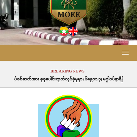
Toggle
naviga
BREAKING NEWS :
ပေါင်းထုတ်လုပ်ခဲ့မှုမှာ (၆၈၉၁၁.၃) မဂ္ဂါဝပ်နာရီဖြစ်ပါသည်။