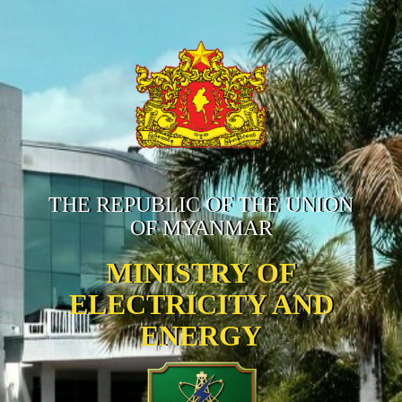
THE REPUBLIC OF THE UNION
OF MYANMAR
MINISTRY OF
ELECTRICITY AND
ENERGY