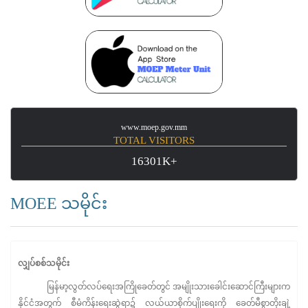
www.moep.gov.mm
TOTAL VISITORS
16301K+
MOEE သမိုင်း
လျှပ်စစ်သမိုင်း
မြန်မာ့လွတ်လပ်ရေးအကြိုခေတ်တွင် အမျိုးသားခေါင်းဆောင်ကြီးများက
နိုင်ငံအတွက် စီမံကိန်းရေးဆွဲရာ၌ လယ်ယာစိုက်ပျိုးရေးကို ခေတ်မီစွာတိုးချဲ့