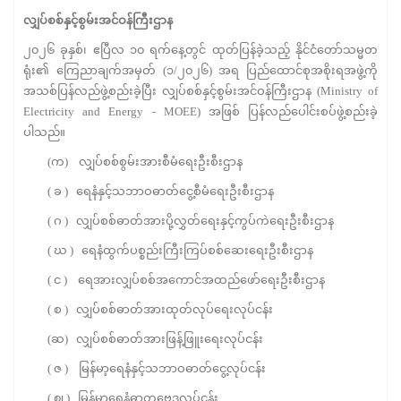
လျှပ်စစ်နှင့်စွမ်းအင်ဝန်ကြီးဌာန
၂၀၂၆ ခုနှစ်၊ ဧပြီလ ၁၀ ရက်နေ့တွင် ထုတ်ပြန်ခဲ့သည့် နိုင်ငံတော်သမ္မတ
ရုံး၏ ကြေညာချက်အမှတ် (၁/၂၀၂၆) အရ ပြည်ထောင်စုအစိုးရအဖွဲ့ကို
အသစ်ပြန်လည်ဖွဲ့စည်းခဲ့ပြီး လျှပ်စစ်နှင့်စွမ်းအင်ဝန်ကြီးဌာန (Ministry of
Electricity and Energy - MOEE) အဖြစ် ပြန်လည်ပေါင်းစပ်ဖွဲ့စည်းခဲ့
ပါသည်။
(က) လျှပ်စစ်စွမ်းအားစီမံရေးဦးစီးဌာန
( ခ ) ရေနံနှင့်သဘာဝဓာတ်ငွေ့စီမံရေးဦးစီးဌာန
( ဂ ) လျှပ်စစ်ဓာတ်အားပို့လွှတ်ရေးနှင့်ကွပ်ကဲရေးဦးစီးဌာန
( ဃ ) ရေနံထွက်ပစ္စည်းကြီးကြပ်စစ်ဆေးရေးဦးစီးဌာန
( င ) ရေအားလျှပ်စစ်အကောင်အထည်ဖော်ရေးဦးစီးဌာန
( စ ) လျှပ်စစ်ဓာတ်အားထုတ်လုပ်ရေးလုပ်ငန်း
(ဆ) လျှပ်စစ်ဓာတ်အားဖြန့်ဖြူးရေးလုပ်ငန်း
( ဇ ) မြန်မာ့ရေနံနှင့်သဘာဝဓာတ်ငွေ့လုပ်ငန်း
( ဈ ) မြန်မာ့ရေနံဓာတုဗေဒလုပ်ငန်း