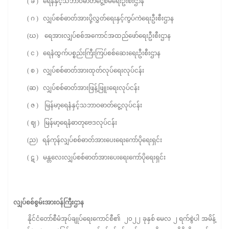
( ခ ) ရေနံနှင့်သဘာဝဓာတ်ငွေ့စီမံရေးဦးစီးဌာန
( ဂ ) လျှပ်စစ်ဓာတ်အားပို့လွှတ်ရေးနှင့်ကွပ်ကဲရေးဦးစီးဌာန
(ဃ) ရေအားလျှပ်စစ်အကောင်အထည်ဖော်ရေးဦးစီးဌာန
( င ) ရေနံထွက်ပစ္စည်းကြီးကြပ်စစ်ဆေးရေးဦးစီးဌာန
( စ ) လျှပ်စစ်ဓာတ်အားထုတ်လုပ်ရေးလုပ်ငန်း
(ဆ) လျှပ်စစ်ဓာတ်အားဖြန့်ဖြူးရေးလုပ်ငန်း
( ဇ ) မြန်မာ့ရေနံနှင့်သဘာဝဓာတ်ငွေ့လုပ်ငန်း
( ဈ ) မြန်မာ့ရေနံဓာတုဗေဒလုပ်ငန်း
(ည) ရန်ကုန်လျှပ်စစ်ဓာတ်အားပေးရေးကော်ပိုရေးရှင်း
( ဋ ) မန္တလေးလျှပ်စစ်ဓာတ်အားပေးရေးကော်ပိုရေးရှင်း
လျှပ်စစ်စွမ်းအားဝန်ကြီးဌာန
နိုင်ငံတော်စီမံအုပ်ချုပ်ရေးကောင်စီ၏ ၂၀၂၂ ခုနှစ် မေလ ၂ ရက်စွဲပါ အမိန့်