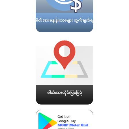
ဓါတ်အားခနှုန်းထားများ တွက်ချက်ရန်
ဓါတ်အားလိုင်းပြမြေပုံ