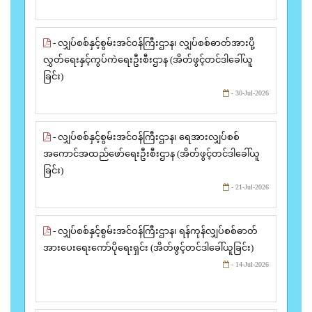
- လျှပ်စစ်နှင့်စွမ်းအင်ဝန်ကြီးဌာန၊ လျှပ်စစ်ဓာတ်အားပို့
လွှတ်ရေးနှင့်ကွပ်ကဲရေးဦးစီးဌာန (အိတ်ဖွင့်တင်ဒါခေါ်ယူ
ခြင်း)
- 30-Jul-2026
- လျှပ်စစ်နှင့်စွမ်းအင်ဝန်ကြီးဌာန၊ ရေအားလျှပ်စစ်
အကောင်အထည်ဖော်ရေးဦးစီးဌာန (အိတ်ဖွင့်တင်ဒါခေါ်ယူ
ခြင်း)
- 21-Jul-2026
- လျှပ်စစ်နှင့်စွမ်းအင်ဝန်ကြီးဌာန၊ ရန်ကုန်လျှပ်စစ်ဓာတ်
အားပေးရေးကော်ပိုရေးရှင်း (အိတ်ဖွင့်တင်ဒါခေါ်ယူခြင်း)
- 14-Jul-2026