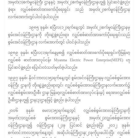
အမှတ်(၁)စက်မှု၀န်ကြီး ဌာနနှင့် အမှတ်(၂)စက်မှု၀န်ကြီးဌာနဟူ၍ ပြင်ဆင်ဖွဲ့စည်း
ခဲ့ရာ၊ လျှပ်စစ်ဓာတ်အားကော်ပိုရေးရှင်း သည် အမှတ်(၂)စက်မှု၀န်ကြီးဌာန
လက်အောက်တွင်ပါ၀င်ခဲ့ပါသည်။
၁၉၈၅ ခုနှစ်၊ ဧပြီလ(၁၂)ရက်နေ့တွင် အမှတ်(၂)စက်မှု၀န်ကြီးဌာနမှ
စွမ်းအင်၀န်ကြီးဌာနကို တိုးချဲ့ဖွဲ့စည်းရာ၊ လျှပ်စစ်ဓာတ်အားကော်ပိုရေးရှင်းသည်
စွမ်းအင်၀န်ကြီးဌာန လက်အောက်တွင် ပါ၀င်ခဲ့ပါသည်။
၁၉၈၉ ခုနှစ်၊ ဧပြီလ(၁)ရက်နေ့မှစ၍ လျှပ်စစ်ဓာတ်အားကော်ပိုရေးရှင်းကိုမြန်မာ့
လျှပ်စစ် ဓာတ်အားလုပ်ငန်း Myanma Electric Power Enterprise(MEPE) ဟု
ပြင်ဆင်ဖွဲ့စည်း ပြောင်းလဲသတ်မှတ်ခဲ့ပါသည်။
၁၉၉၇ ခုနှစ်၊ နိုဝင်ဘာလ(၁၅)ရက်နေ့တွင် စွမ်းအင်ဝန်ကြီးဌာနမှ လျှပ်စစ်စွမ်းအား
ဝန်ကြီး ဌာနကို တိုးချဲ့ဖွဲ့စည်းရာတွင်၊ လျှပ်စစ်စွမ်းအားဝန်ကြီးဌာနလက်အောက်၌
လျှပ်စစ်စွမ်းအားဦးစီး ဌာန၊ မြန်မာ့လျှပ်စစ်ဓာတ်အားလုပ်ငန်းနှင့် ရေအားလျှပ်စစ်
ဦးစီးဌာနဟူ၍ ဌာန(၃)ဌာနဖြင့် ဖွဲ့စည်း ခဲ့ပါသည်။
၂၀၀၆ ခုနှစ်၊ မေလ(၁၅)ရက်နေ့တွင် လျှပ်စစ်စွမ်းအားဝန်ကြီးဌာနကို
အမှတ်(၁)လျှပ်စစ် စွမ်းအားဝန်ကြီးဌာနနှင့် အမှတ်(၂)လျှပ်စစ်စွမ်းအား
ဝန်ကြီးဌာနဟူ၍ ဝန်ကြီးဌာန (၂)ခု ပြင်ဆင် ဖွဲ့စည်းခဲ့ပြီး ၂၀၁၂ ခုနှစ်၊
စက်တင်ဘာလ(၅)ရက်နေ့တွင် အဆိုပါဝန်ကြီးဌာန(၂)ခုကိုပူးပေါင်းပြီး လျှပ်စစ်