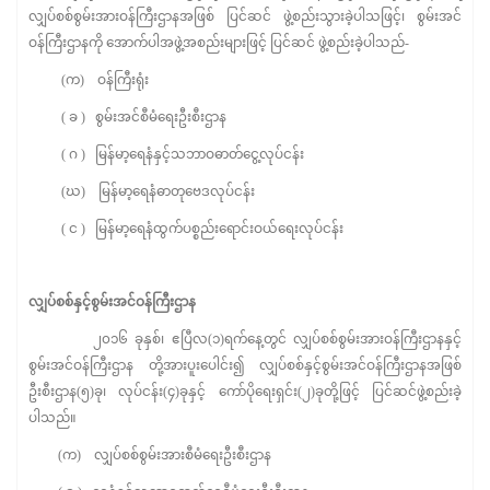
လျှပ်စစ်စွမ်းအားဝန်ကြီးဌာနအဖြစ် ပြင်ဆင် ဖွဲ့စည်းသွားခဲ့ပါသဖြင့်၊ စွမ်းအင်
ဝန်ကြီးဌာနကို အောက်ပါအဖွဲ့အစည်းများဖြင့် ပြင်ဆင် ဖွဲ့စည်းခဲ့ပါသည်-
(က) ဝန်ကြီးရုံး
( ခ ) စွမ်းအင်စီမံရေးဦးစီးဌာန
( ဂ ) မြန်မာ့ရေနံနှင့်သဘာဝဓာတ်ငွေ့လုပ်ငန်း
(ဃ) မြန်မာ့ရေနံဓာတုဗေဒလုပ်ငန်း
( င ) မြန်မာ့ရေနံထွက်ပစ္စည်းရောင်းဝယ်ရေးလုပ်ငန်း
လျှပ်စစ်နှင့်စွမ်းအင်ဝန်ကြီးဌာန
၂၀၁၆ ခုနှစ်၊ ဧပြီလ(၁)ရက်နေ့တွင် လျှပ်စစ်စွမ်းအားဝန်ကြီးဌာနနှင့်
စွမ်းအင်ဝန်ကြီးဌာန တို့အားပူးပေါင်း၍ လျှပ်စစ်နှင့်စွမ်းအင်ဝန်ကြီးဌာနအဖြစ်
ဦးစီးဌာန(၅)ခု၊ လုပ်ငန်း(၄)ခုနှင့် ကော်ပိုရေးရှင်း(၂)ခုတို့ဖြင့် ပြင်ဆင်ဖွဲ့စည်းခဲ့
ပါသည်။
(က) လျှပ်စစ်စွမ်းအားစီမံရေးဦးစီးဌာန