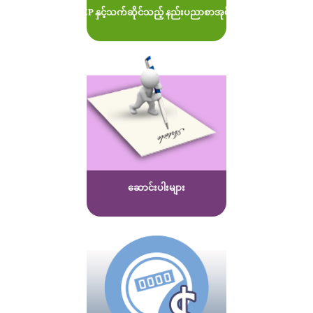
MOEP နှင့်သက်ဆိုင်သည့် နည်းပညာစာအုပ်များ
ဆောင်းပါးများ