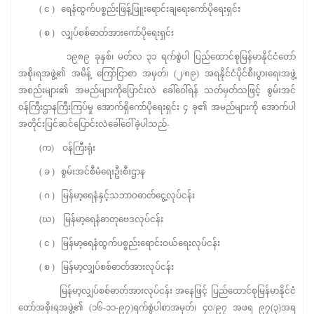
( င ) ရေနံထွက်ပစ္စည်းဖြန့်ဖြူးရောင်းချရေးကော်ပိုရေးရှင်း
( စ ) လျှပ်စစ်ဓာတ်အားကော်ပိုရေးရှင်း
၁၉၈၉ ခုနှစ်၊ မတ်လ ၃၁ ရက်စွဲပါ ပြည်ထောင်စုမြန်မာနိုင်ငံတော်
အစိုးရအဖွဲ့၏ အမိန့် ကြော်ငြာစာ အမှတ်၊ (၂/၈၉) အရနိုင်ငံပိုင်စီးပွားရေးအဖွဲ့
အစည်းများ၏ အမည်များကိုပြောင်းလဲ ခေါ်ဝေါ်ရန် သတ်မှတ်သဖြင့် စွမ်းအင်
ဝန်ကြီးဌာနကြီးကြပ်မှု အောက်ရှိကော်ပိုရေးရှင်း ၄ ခု၏ အမည်များကို အောက်ပါ
အတိုင်းပြင်ဆင်ပြောင်းလဲခေါ်ဝေါ်ခဲ့ပါသည်-
(က) ဝန်ကြီးရုံး
( ခ ) စွမ်းအင်စီမံရေးဦးစီးဌာန
( ဂ ) မြန်မာ့ရေနံနှင့်သဘာဝဓာတ်ငွေ့လုပ်ငန်း
(ဃ) မြန်မာ့ရေနံဓာတုဗေဒလုပ်ငန်း
( င ) မြန်မာ့ရေနံထွက်ပစ္စည်းရောင်းဝယ်ရေးလုပ်ငန်း
( စ ) မြန်မာ့လျှပ်စစ်ဓာတ်အားလုပ်ငန်း
မြန်မာ့လျှပ်စစ်ဓာတ်အားလုပ်ငန်း အနေဖြင့် ပြည်ထောင်စုမြန်မာနိုင်ငံ
တော်အစိုးရအဖွဲ့၏ (၁၆-၁၁-၉၇)ရက်စွဲပါစာအမှတ်၊ ၄၀/၉၇ အဖရ ၉၇(၃)အရ