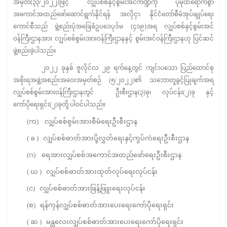
အမှတ်(၃၃/၂၀၂၂)ဖြင့် လျှပ်စစ်နှင့်စွမ်းအင်ကဏ္ဍကို ပိုမိုထိရောက်စွာ
အကောင်အထည်ဖော်ဆောင်ရွက်နိုင်ရန် အလိုငှာ နိုင်ငံတော်စီမံအုပ်ချုပ်ရေး
ကောင်စီသည် ဖွဲ့စည်းပုံအခြေခံဥပဒေပုဒ်မ (၄၁၉)အရ လျှပ်စစ်နှင့်စွမ်းအင်
ဝန်ကြီးဌာနအား လျှပ်စစ်စွမ်းအားဝန်ကြီးဌာနနှင့် စွမ်းအင်ဝန်ကြီးဌာနဟု ပြင်ဆင်
ဖွဲ့စည်းခဲ့ပါသည်။
၂၀၂၂ ခုနှစ် ဇူလိုင်လ ၂၉ ရက်နေ့တွင် ကျင်းပသော ပြည်ထောင်စု
အစိုးရအဖွဲ့အစည်းအဝေးအမှတ်စဉ် (၅/၂၀၂၂)၏ သဘောတူခွင့်ပြုချက်အရ
လျှပ်စစ်စွမ်းအားဝန်ကြီးဌာနတွင် ဦးစီးဌာန(၃)ခု၊ လုပ်ငန်း(၂)ခု နှင့်
ကော်ပိုရေးရှင်း(၂)ခုတို့ ပါဝင်ပါသည်။
(က) လျှပ်စစ်စွမ်းအားစီမံရေးဦးစီးဌာန
( ခ ) လျှပ်စစ်ဓာတ်အားပို့လွှတ်ရေးနှင့်ကွပ်ကဲရေးဦးစီးဌာန
(ဂ) ရေအားလျှပ်စစ်အကောင်အထည်ဖော်ရေးဦးစီးဌာန
( ဃ ) လျှပ်စစ်ဓာတ်အားထုတ်လုပ်ရေးလုပ်ငန်း
(င) လျှပ်စစ်ဓာတ်အားဖြန့်ဖြူးရေးလုပ်ငန်း
(စ) ရန်ကုန်လျှပ်စစ်ဓာတ်အားပေးရေးကော်ပိုရေးရှင်း
( ဆ ) မန္တလေးလျှပ်စစ်ဓာတ်အားပေးရေးကော်ပိုရေးရှင်း