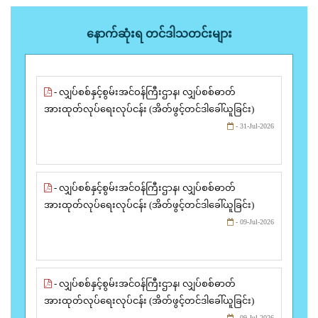
နောက်ဆုံးရ တင်ဒါသတင်းများ
- လျှပ်စစ်နှင့်စွမ်းအင်ဝန်ကြီးဌာန၊ လျှပ်စစ်ဓာတ်
အားထုတ်လုပ်ရေးလုပ်ငန်း (အိတ်ဖွင့်တင်ဒါခေါ်ယူခြင်း)
- 31-Jul-2026
- လျှပ်စစ်နှင့်စွမ်းအင်ဝန်ကြီးဌာန၊ လျှပ်စစ်ဓာတ်
အားထုတ်လုပ်ရေးလုပ်ငန်း (အိတ်ဖွင့်တင်ဒါခေါ်ယူခြင်း)
- 09-Jul-2026
- လျှပ်စစ်နှင့်စွမ်းအင်ဝန်ကြီးဌာန၊ လျှပ်စစ်ဓာတ်
အားထုတ်လုပ်ရေးလုပ်ငန်း (အိတ်ဖွင့်တင်ဒါခေါ်ယူခြင်း)
- 09-Jul-2026