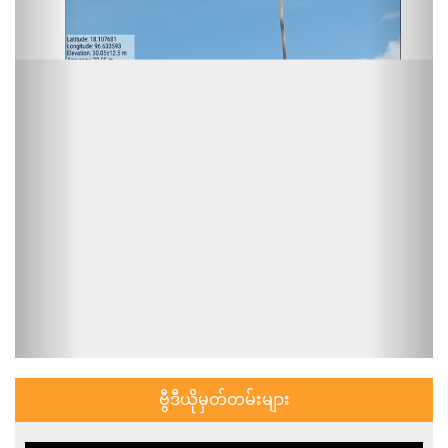
ဗွီဒီယိုမှတ်တမ်းများ