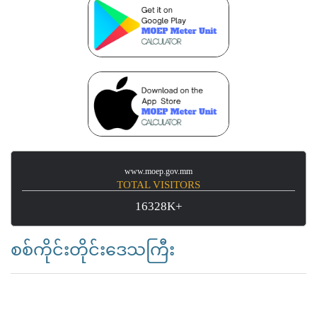
www.moep.gov.mm
TOTAL VISITORS
16328K+
စစ်ကိုင်းတိုင်းဒေသကြီး