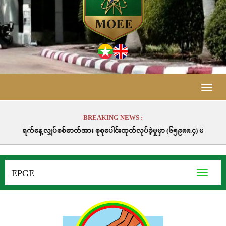
Toggle
naviga
BREAKING NEWS :
ား စုစုပေါင်းထုတ်လုပ်ခဲ့မှုမှာ (၆၅၉၈၈.၄) မဂ္ဂါဝပ်နာရီဖြစ်ပါသည်။
EPGE
Toggle
navigati