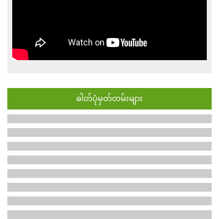
ဓါတ်ပုံမှတ်တမ်းများ