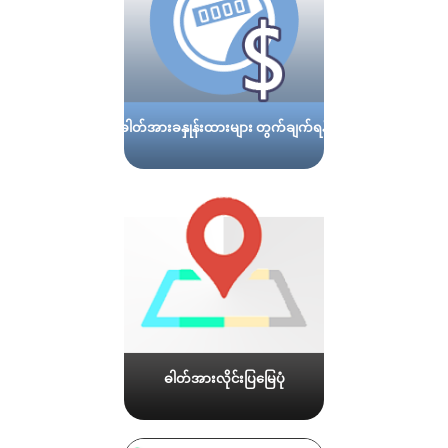
ဓါတ်အားခနှုန်းထားများ တွက်ချက်ရန်
ဓါတ်အားလိုင်းပြမြေပုံ