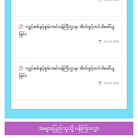
- လျှပ်စစ်နှင့်စွမ်းအင်ဝန်ကြီးဌာန၊ အိတ်ဖွင့်တင်ဒါခေါ်ယူ
ခြင်း
- 01-Jul-2026
- လျှပ်စစ်နှင့်စွမ်းအင်ဝန်ကြီးဌာန၊ အိတ်ဖွင့်တင်ဒါခေါ်ယူ
ခြင်း
- 01-Jul-2026
အများပြည်သူသို့ ပန်ကြားလွှာ