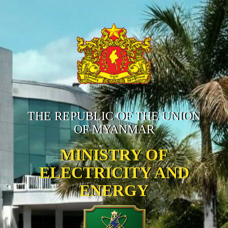
THE REPUBLIC OF THE UNION
OF MYANMAR
MINISTRY OF
ELECTRICITY AND
ENERGY