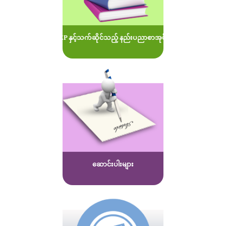
MOEP နှင့်သက်ဆိုင်သည့် နည်းပညာစာအုပ်များ
ဆောင်းပါးများ