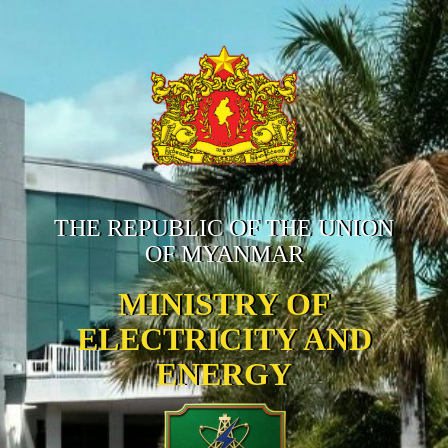
THE REPUBLIC OF THE UNION
OF MYANMAR
MINISTRY OF
ELECTRICITY AND
ENERGY