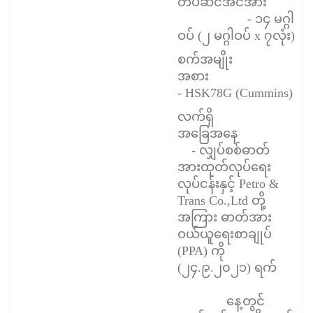
တပ်ဆင်အင်အား
- ၁၄ မဂ္ဂါ
ဝပ် (၂ မဂ္ဂါဝပ် x ၇လုံး)
စက်အမျိုး
အစား
- HSK78G (Cummins)
လက်ရှိ
အခြေအနေ
- လျှပ်စစ်ဓာတ်
အားထုတ်လုပ်ရေး
လုပ်ငန်းနှင့် Petro &
Trans Co.,Ltd တို့
အကြား ဓာတ်အား
ဝယ်ယူရေးစာချုပ်
(PPA) ကို
(၂၄.၉.၂၀၂၁) ရက်
နေ့တွင်