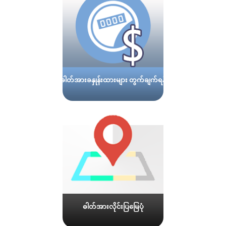
ဓါတ်အားခနှုန်းထားများ တွက်ချက်ရန်
ဓါတ်အားလိုင်းပြမြေပုံ