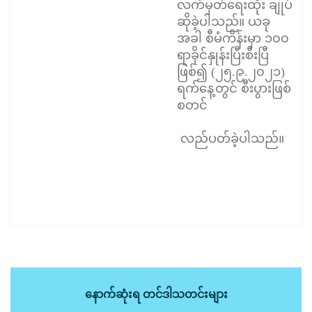
လက်မှတ်ရေးထိုး ချုပ်
ဆိုခဲ့ပါသည်။ ယခု
အခါ စီမံကိန်းမှာ ၁၀၀
ရာခိုင်နှုန်းပြီးစီးပြီ
ဖြစ်၍ (၂၅.၉.၂၀၂၁)
ရက်နေ့တွင် စီးပွားဖြစ်
စတင်
လည်ပတ်ခဲ့ပါသည်။
နောက်ဆုံးရ တင်ဒါသတင်းများ