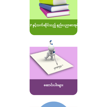
MOEP နှင့်သက်ဆိုင်သည့် နည်းပညာစာအုပ်များ
ဆောင်းပါးများ