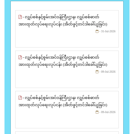
- လျှပ်စစ်နှင့်စွမ်းအင်ဝန်ကြီးဌာန၊ လျှပ်စစ်ဓာတ်
အားထုတ်လုပ်ရေးလုပ်ငန်း (အိတ်ဖွင့်တင်ဒါခေါ်ယူခြင်း)
- 31-Jul-2026
- လျှပ်စစ်နှင့်စွမ်းအင်ဝန်ကြီးဌာန၊ လျှပ်စစ်ဓာတ်
အားထုတ်လုပ်ရေးလုပ်ငန်း (အိတ်ဖွင့်တင်ဒါခေါ်ယူခြင်း)
- 09-Jul-2026
- လျှပ်စစ်နှင့်စွမ်းအင်ဝန်ကြီးဌာန၊ လျှပ်စစ်ဓာတ်
အားထုတ်လုပ်ရေးလုပ်ငန်း (အိတ်ဖွင့်တင်ဒါခေါ်ယူခြင်း)
- 09-Jul-2026