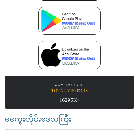
www.moep.gov.mm
TOTAL VISITORS
16295K+
မကွေးတိုင်းဒေသကြီး