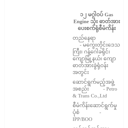
၁၂ မဂ္ဂါဝပ် Gas
Engine သုံး ဓာတ်အား
ပေးစက်ရုံစီမံကိန်း
တည်နေရ
- မကွေးတိုင်းဒေသ
ကြီး၊ ဂန့်ဂေါခရိုင်၊
ကျောမြို့နယ်၊ ကျော
ဓာတ်အားခွဲရုံဝန်း
အတွင်း
ဆောင်ရွက်မည့်အဖွဲ့
အစည်း - Petro
& Trans Co.,Ltd
စီမံကိန်းဆောင်ရွက်မှု
ပုံစံ -
IPP/BOO