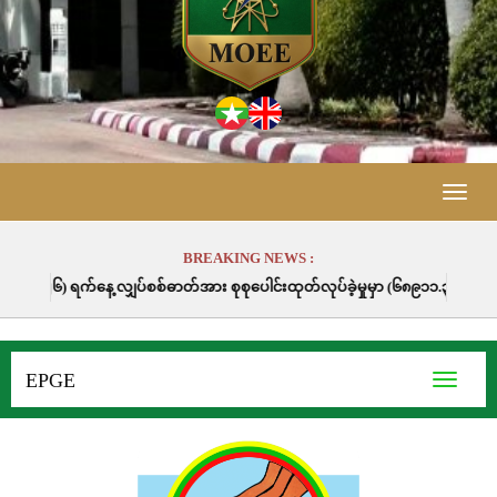
Toggle
naviga
BREAKING NEWS :
အား စုစုပေါင်းထုတ်လုပ်ခဲ့မှုမှာ (၆၈၉၁၁.၃) မဂ္ဂါဝပ်နာရီဖြစ်ပါသည်။
EPGE
Toggle
navigati