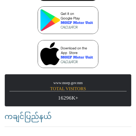
www.moep.gov.mm
TOTAL VISITORS
16296K+
ကချင်ပြည်နယ်