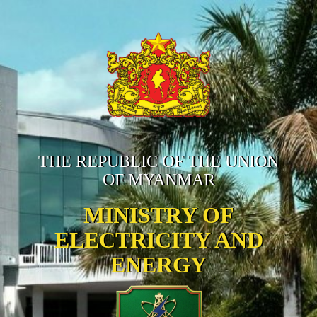
THE REPUBLIC OF THE UNION
OF MYANMAR
MINISTRY OF
ELECTRICITY AND
ENERGY