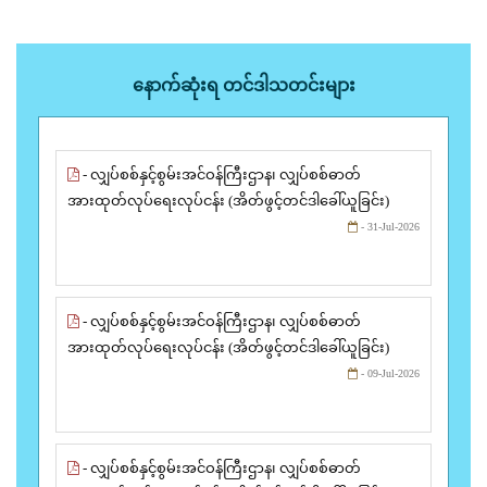
နောက်ဆုံးရ တင်ဒါသတင်းများ
- လျှပ်စစ်နှင့်စွမ်းအင်ဝန်ကြီးဌာန၊ လျှပ်စစ်ဓာတ်
အားထုတ်လုပ်ရေးလုပ်ငန်း (အိတ်ဖွင့်တင်ဒါခေါ်ယူခြင်း)
- 31-Jul-2026
- လျှပ်စစ်နှင့်စွမ်းအင်ဝန်ကြီးဌာန၊ လျှပ်စစ်ဓာတ်
အားထုတ်လုပ်ရေးလုပ်ငန်း (အိတ်ဖွင့်တင်ဒါခေါ်ယူခြင်း)
- 09-Jul-2026
- လျှပ်စစ်နှင့်စွမ်းအင်ဝန်ကြီးဌာန၊ လျှပ်စစ်ဓာတ်