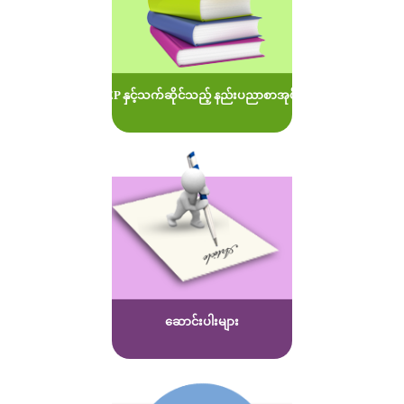
MOEP နှင့်သက်ဆိုင်သည့် နည်းပညာစာအုပ်များ
ဆောင်းပါးများ