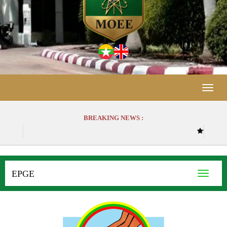
Toggle
naviga
BREAKING NEWS :
(၆.၈.၂၀၂၆) ရက်နေ့ လျှပ်စစ်ဓာတ်
EPGE
Toggle
navigati