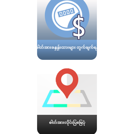
ဓါတ်အားခနှုန်းထားများ တွက်ချက်ရန်
ဓါတ်အားလိုင်းပြမြေပုံ