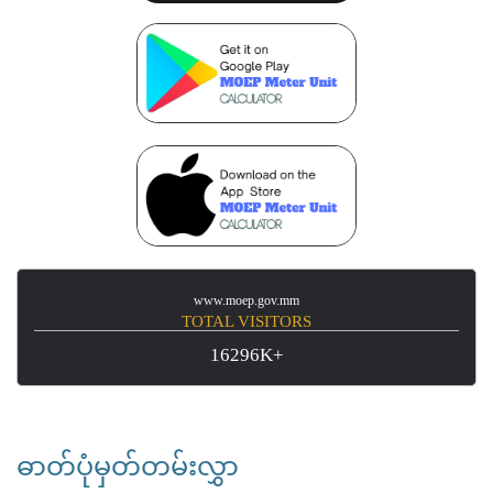
www.moep.gov.mm
TOTAL VISITORS
16296K+
ဓာတ်ပုံမှတ်တမ်းလွှာ