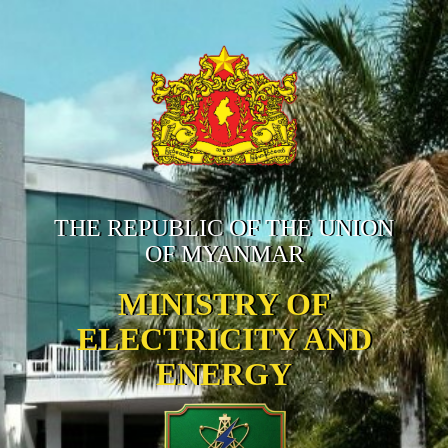
THE REPUBLIC OF THE UNION
OF MYANMAR
MINISTRY OF
ELECTRICITY AND
ENERGY