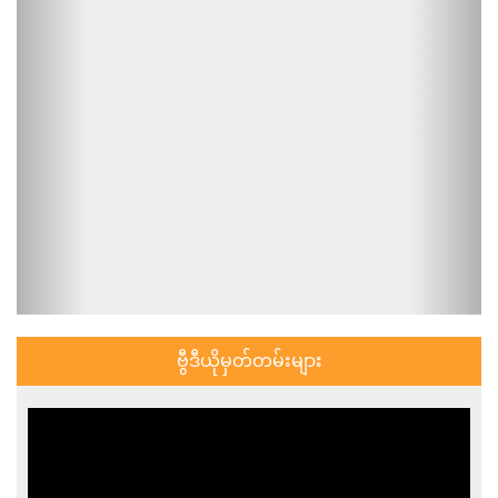
ဗွီဒီယိုမှတ်တမ်းများ