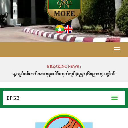
Toggle
naviga
BREAKING NEWS :
စုစုပေါင်းထုတ်လုပ်ခဲ့မှုမှာ (၆၈၉၁၁.၃) မဂ္ဂါဝပ်နာရီဖြစ်ပါသည်။
EPGE
Toggle
navigati