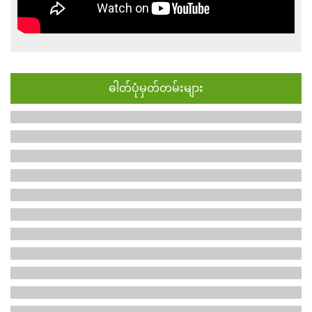
ဓါတ်ပုံမှတ်တမ်းများ