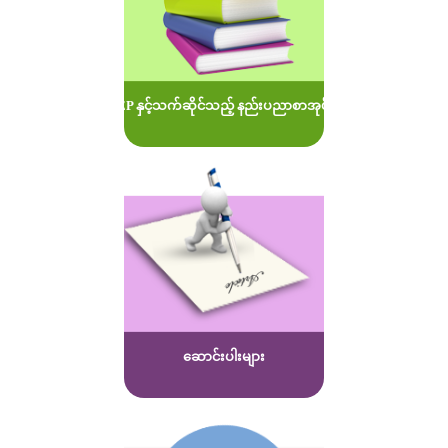
MOEP နှင့်သက်ဆိုင်သည့် နည်းပညာစာအုပ်များ
ဆောင်းပါးများ