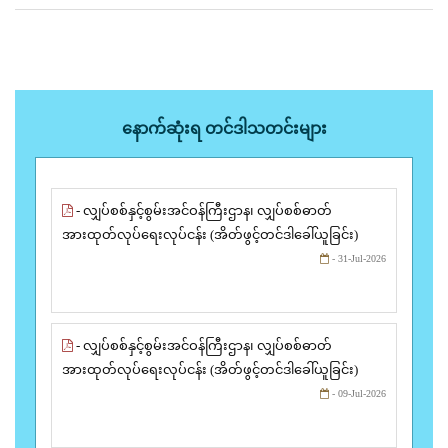
နောက်ဆုံးရ တင်ဒါသတင်းများ
- လျှပ်စစ်နှင့်စွမ်းအင်ဝန်ကြီးဌာန၊ လျှပ်စစ်ဓာတ်
အားထုတ်လုပ်ရေးလုပ်ငန်း (အိတ်ဖွင့်တင်ဒါခေါ်ယူခြင်း)
- 31-Jul-2026
- လျှပ်စစ်နှင့်စွမ်းအင်ဝန်ကြီးဌာန၊ လျှပ်စစ်ဓာတ်
အားထုတ်လုပ်ရေးလုပ်ငန်း (အိတ်ဖွင့်တင်ဒါခေါ်ယူခြင်း)
- 09-Jul-2026