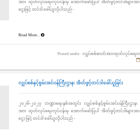
အား ထုတ်လုပ်ရေးလုပ်ငန်းမှ အောက်ဖော်ပြပါ အိတ်ဖွင့်တင်ဒါများအား
ငွေ)ဖြင့် တင်ဒါ ခေါ်ယူလိုပါသည် -
Read More...
Posted under : လျှပ်စစ်ဓာတ်အားထုတ်လုပ်ရေးလ
လျှပ်စစ်နှင့်စွမ်းအင်ဝန်ကြီးဌာန၊ အိတ်ဖွင့်တင်ဒါခေါ်ယူခြင်း
၂၀၂၆-၂၀၂၇ ဘဏ္ဍာရေးနှစ်အတွင်း လျှပ်စစ်နှင့်စွမ်းအင်ဝန်ကြီးဌာန၊
အား ထုတ်လုပ်ရေးလုပ်ငန်းမှ အောက်ဖော်ပြပါ အိတ်ဖွင့်တင်ဒါများအား
ငွေ) ဖြင့် တင်ဒါ ခေါ်ယူလိုပါသည် -