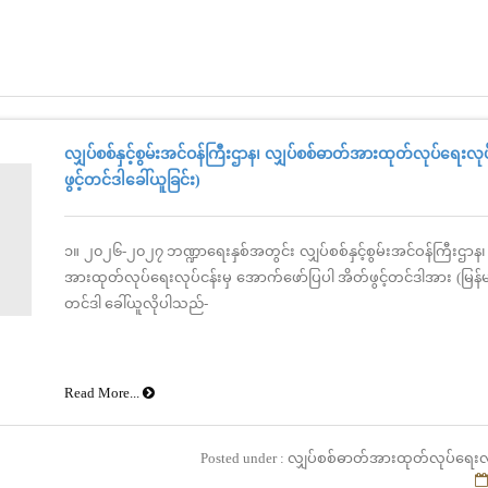
လျှပ်စစ်နှင့်စွမ်းအင်ဝန်ကြီးဌာန၊ လျှပ်စစ်ဓာတ်အားထုတ်လုပ်ရေးလုပ
ဖွင့်တင်ဒါခေါ်ယူခြင်း)
၁။ ၂၀၂၆-၂၀၂၇ ဘဏ္ဍာရေးနှစ်အတွင်း လျှပ်စစ်နှင့်စွမ်းအင်ဝန်ကြီးဌာန၊
အားထုတ်လုပ်ရေးလုပ်ငန်းမှ အောက်ဖော်ပြပါ အိတ်ဖွင့်တင်ဒါအား (မြန်မာ
တင်ဒါ ခေါ်ယူလိုပါသည်-
Read More...
Posted under : လျှပ်စစ်ဓာတ်အားထုတ်လုပ်ရေးလ