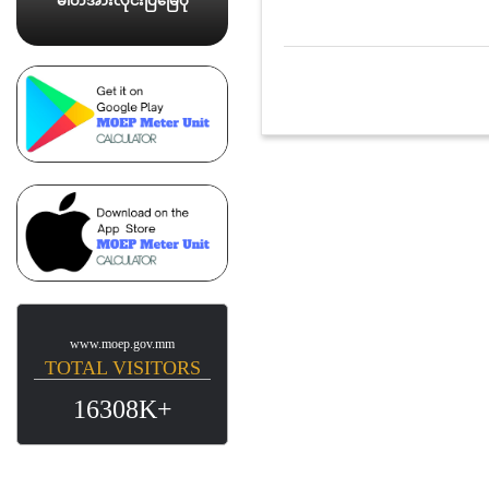
ဓါတ်အားလိုင်းပြမြေပုံ
www.moep.gov.mm
TOTAL VISITORS
16308K+