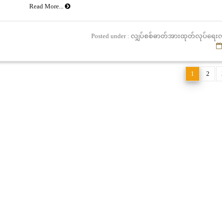
Read More...
Posted under : လျှပ်စစ်ဓာတ်အားထုတ်လုပ်ရေးလ
1
2