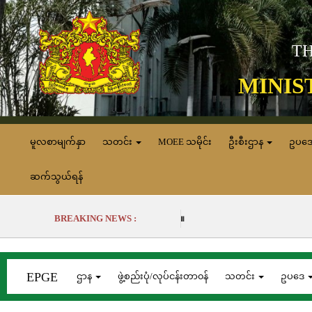
TH
MINIS
မူလစာမျက်နှာ
သတင်း
MOEE သမိုင်း
ဦးစီးဌာန
ဥပဒ
ဆက်သွယ်ရန်
BREAKING NEWS :
EPGE
ဌာန
ဖွဲ့စည်းပုံ/လုပ်ငန်းတာ၀န်
သတင်း
ဥပဒေ