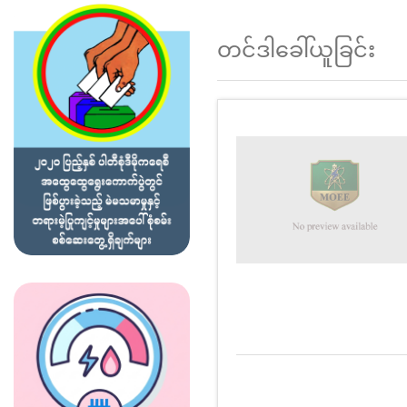
တင်ဒါခေါ်ယူခြင်း