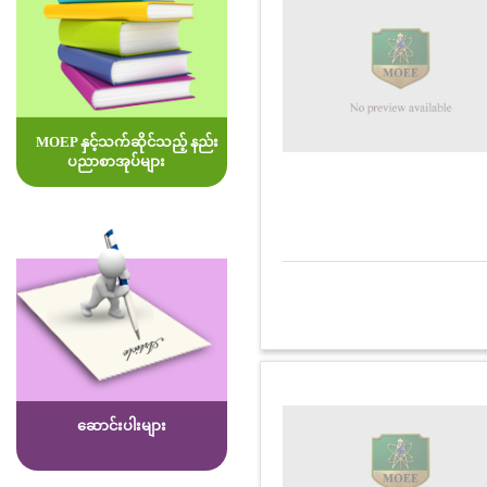
MOEP နှင့်သက်ဆိုင်သည့် နည်း
ပညာစာအုပ်များ
ဆောင်းပါးများ