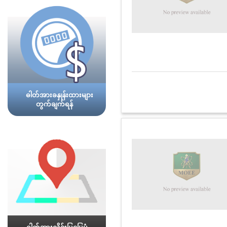
ဓါတ်အားခနှုန်းထားများ
တွက်ချက်ရန်