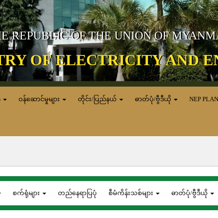
E REPUBLIC OF THE UNION OF MYAN
TRY OF ELECTRICITY AND 
ေ
ဝန်ဆောင်မှုများ
တိုင်း/ပြည်နယ်
ဓာတ်ပုံ/ဗွီဒီယို
NEP PLA
စက်ရုံများ
တည်နေရာပြပုံ
စီမံကိန်းသစ်များ
ဓာတ်ပုံ/ဗွီဒီယို