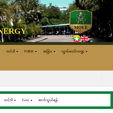
MAR
ENERGY
N
တင်ဒါ
FORM
အခြား
လွှတ်တော်ကဏ္ဍ
(၇.၈.၂၀၂၆) ရ
တင်ဒါ
Form
ဆက်သွယ်ရန်