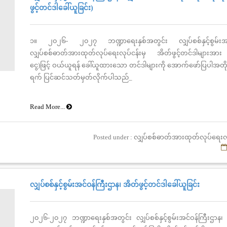
ဖွင့်တင်ဒါခေါ်ယူခြင်း)
၁။ ၂၀၂၆- ၂၀၂၇ ဘဏ္ဍာရေးနှစ်အတွင်း လျှပ်စစ်နှင့်စွမ်းအင်
လျှပ်စစ်ဓာတ်အားထုတ်လုပ်ရေးလုပ်ငန်းမှ အိတ်ဖွင့်တင်ဒါများအား
ငွေ)ဖြင့် ဝယ်ယူရန် ခေါ်ယူထားသော တင်ဒါများကို အောက်ဖော်ပြပါအတို
ရက် ပြင်ဆင်သတ်မှတ်လိုက်ပါသည်_
Read More...
Posted under : လျှပ်စစ်ဓာတ်အားထုတ်လုပ်ရေးလ
လျှပ်စစ်နှင့်စွမ်းအင်ဝန်ကြီးဌာန၊ အိတ်ဖွင့်တင်ဒါခေါ်ယူခြင်း
၂၀၂၆-၂၀၂၇ ဘဏ္ဍာရေးနှစ်အတွင်း လျှပ်စစ်နှင့်စွမ်းအင်ဝန်ကြီးဌာန၊