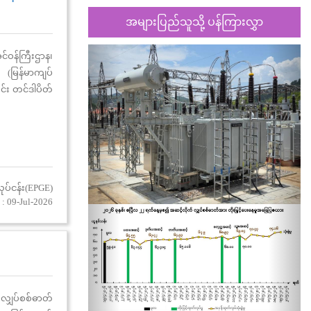
အများပြည်သူသို့ ပန်ကြားလွှာ
Previous
Nex
ဝန်ကြီးဌာန၊
 (မြန်မာကျပ်
င်း တင်ဒါပိတ်
ုပ်ငန်း(EPGE)
: 09-Jul-2026
 လျှပ်စစ်ဓာတ်