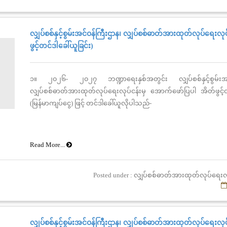
လျှပ်စစ်နှင့်စွမ်းအင်ဝန်ကြီးဌာန၊ လျှပ်စစ်ဓာတ်အားထုတ်လုပ်ရေးလုပ
ဖွင့်တင်ဒါခေါ်ယူခြင်း)
၁။ ၂၀၂၆- ၂၀၂၇ ဘဏ္ဍာရေးနှစ်အတွင်း လျှပ်စစ်နှင့်စွမ်းအင်
လျှပ်စစ်ဓာတ်အားထုတ်လုပ်ရေးလုပ်ငန်းမှ အောက်ဖော်ပြပါ အိတ်ဖွင့်
(မြန်မာကျပ်ငွေ) ဖြင့် တင်ဒါခေါ်ယူလိုပါသည်-
Read More...
Posted under : လျှပ်စစ်ဓာတ်အားထုတ်လုပ်ရေးလ
လျှပ်စစ်နှင့်စွမ်းအင်ဝန်ကြီးဌာန၊ လျှပ်စစ်ဓာတ်အားထုတ်လုပ်ရေးလုပ