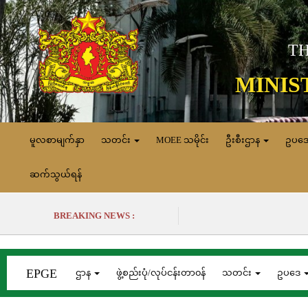
TH
MINIS
မူလစာမျက်နှာ
သတင်း
MOEE သမိုင်း
ဦးစီးဌာန
ဥပဒ
ဆက်သွယ်ရန်
BREAKING NEWS :
EPGE
ဌာန
ဖွဲ့စည်းပုံ/လုပ်ငန်းတာ၀န်
သတင်း
ဥပဒေ