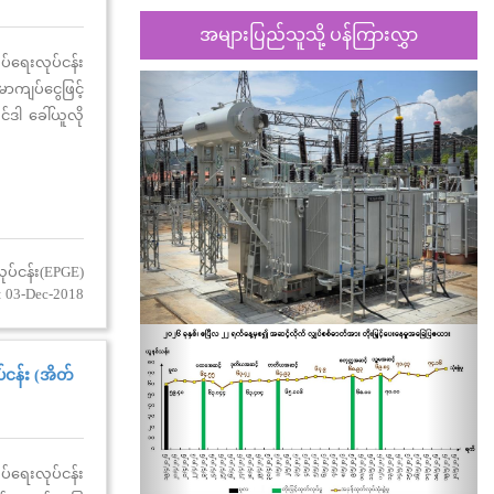
အများပြည်သူသို့ ပန်ကြားလွှာ
်ရေးလုပ်ငန်း
Previous
Nex
ာကျပ်ငွေဖြင့်
ဒါ ခေါ်ယူလို
ုပ်ငန်း(EPGE)
: 03-Dec-2018
်ငန်း (အိတ်
်ရေးလုပ်ငန်း