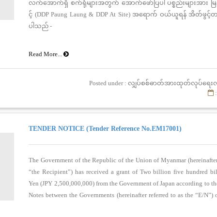
လက်အောက်ရှိ စက်ရုံများအတွက် အောက်ဖော်ပြပါ ပစ္စည်းများအား မြန
င့် (DDP Paung Laung & DDP At Site) အရောက် ဝယ်ယူရန် အိတ်ဖွင့်တင
ပါသည် -
Read More...
Posted under : လျှပ်စစ်ဓာတ်အားထုတ်လုပ်ရေးလ
:
TENDER NOTICE (Tender Reference No.EM17001)
The Government of the Republic of the Union of Myanmar (hereinafter 
“the Recipient”) has received a grant of Two billion five hundred bi
Yen (JPY 2,500,000,000) from the Government of Japan according to t
Notes between the Governments (hereinafter referred to as the “E/N”) 
2018, concerning Japan’s Grant Aid, aiming at contributing to the imp