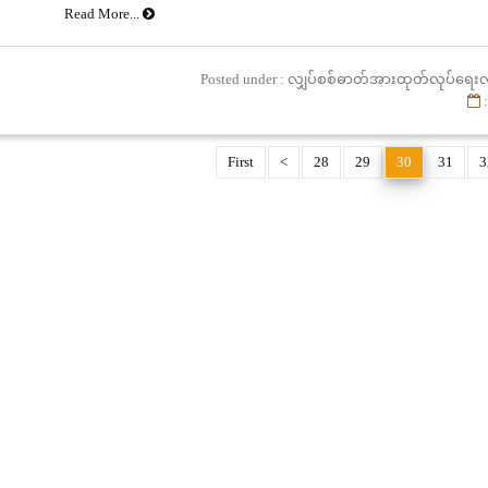
the Project for Urgent Upgrading of Electric Power Supply by the Recipi
Read More...
Posted under : လျှပ်စစ်ဓာတ်အားထုတ်လုပ်ရေးလ
:
First
<
28
29
30
31
3