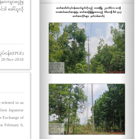
်မာကျပ်ငွေဖြ
်ဒါ ခေါ်ယူလို
ုပ်ငန်း(EPGE)
 20-Nov-2018
referred to as
llion Japanese
he Exchange of
on February 6,
lementation of