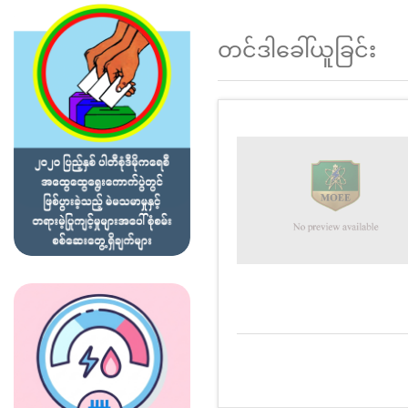
တင်ဒါခေါ်ယူခြင်း