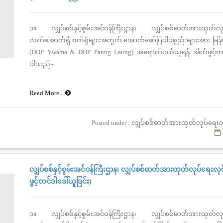
၁။ လျှပ်စစ်နှင့်စွမ်းအင်ဝန်ကြီးဌာန၊ လျှပ်စစ်ဓာတ်အားထုတ်လုပ
လက်အောက်ရှိ စက်ရုံများအတွက် အောက်ဖော်ပြပါပစ္စည်းများအား မြန်မ
(DDP Ywama & DDP Paung Laung) အရောက်ဝယ်ယူရန် အိတ်ဖွင့်တင်
ပါသည် -
Read More...
Posted under : လျှပ်စစ်ဓာတ်အားထုတ်လုပ်ရေးလ
လျှပ်စစ်နှင့်စွမ်းအင်ဝန်ကြီးဌာန၊ လျှပ်စစ်ဓာတ်အားထုတ်လုပ်ရေးလုပ
ဖွင့်တင်ဒါခေါ်ယူခြင်း)
၁။ လျှပ်စစ်နှင့်စွမ်းအင်ဝန်ကြီးဌာန၊ လျှပ်စစ်ဓာတ်အားထုတ်လုပ