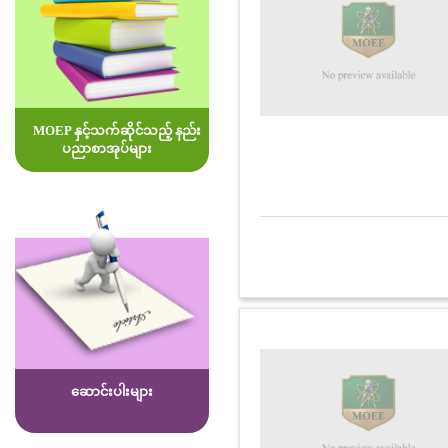
MOEP နှင့်သက်ဆိုင်သည့် နည်း
ပညာစာအုပ်များ
ဆောင်းပါးများ