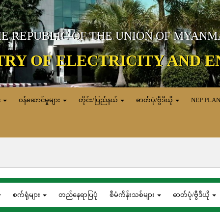
E REPUBLIC OF THE UNION OF MYAN
TRY OF ELECTRICITY AND 
ေ
ဝန်ဆောင်မှုများ
တိုင်း/ပြည်နယ်
ဓာတ်ပုံ/ဗွီဒီယို
NEP PLA
စက်ရုံများ
တည်နေရာပြပုံ
စီမံကိန်းသစ်များ
ဓာတ်ပုံ/ဗွီဒီယို