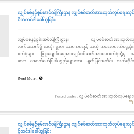
လျှပ်စစ်နှင့်စွမ်းအင်ဝန်ကြီးဌာန လျှပ်စစ်ဓာတ်အားထုတ်လုပ်ရေးလုပ်
ပိတ်တင်ဒါခေါ်ယူခြင်း
လျှပ်စစ်နှင့်စွမ်းအင်ဝန်ကြီးဌာန၊ လျှပ်စစ်ဓာတ်အားထုတ်လုပ်
လက်အောက်ရှိ အလုံ၊ ရွာမ၊ သာကေတနှင့် သထုံ သဘာဝဓာတ်ငွေ့သုံ
စက်ရုံများ၊ ဖြူးချောင်းရေအားလျှပ်စစ်ဓာတ်အားပေးစက်ရုံတို့မှ အ
သော အောက်ဖော်ပြပါပစ္စည်းများအား မျက်မြင်အတိုင်း သက်ဆိုင်
အလိုက် ချိတ်ပိတ်တင်ဒါစနစ်ဖြင့် ရောင်းချမည်ဖြစ်ပါသည်-
Read More...
Posted under : လျှပ်စစ်ဓာတ်အားထုတ်လုပ်ရေးလ
လျှပ်စစ်နှင့်စွမ်းအင်ဝန်ကြီးဌာန လျှပ်စစ်ဓာတ်အားထုတ်လုပ်ရေးလုပ်
င့်တင်ဒါခေါ်ယူခြင်း