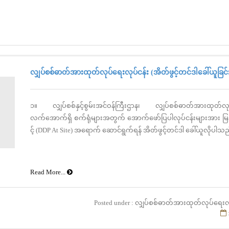
လျှပ်စစ်ဓာတ်အားထုတ်လုပ်ရေးလုပ်ငန်း (အိတ်ဖွင့်တင်ဒါခေါ်ယူခြင်
၁။ လျှပ်စစ်နှင့်စွမ်းအင်ဝန်ကြီးဌာန၊ လျှပ်စစ်ဓာတ်အားထုတ်လုပ
လက်အောက်ရှိ စက်ရုံများအတွက် အောက်ဖော်ပြပါလုပ်ငန်းများအား မြန
င့် (DDP At Site) အရောက် ဆောင်ရွက်ရန် အိတ်ဖွင့်တင်ဒါ ခေါ်ယူလိုပါသည
Read More...
Posted under : လျှပ်စစ်ဓာတ်အားထုတ်လုပ်ရေးလ