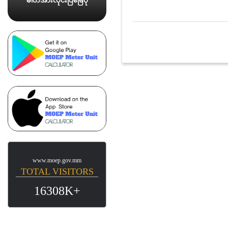
ဓါတ်အားလိုင်းပြမြေပုံ
www.moep.gov.mm
TOTAL VISITORS
16308K+