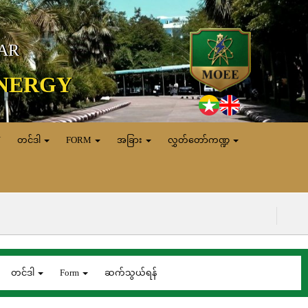
MAR
ENERGY
N
တင်ဒါ
FORM
အခြား
လွှတ်တော်ကဏ္ဍ
(၇.၈.၂၀၂၆) ရက
တင်ဒါ
Form
ဆက်သွယ်ရန်