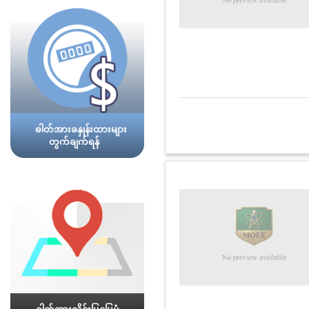
ဓါတ်အားခနှုန်းထားများ
တွက်ချက်ရန်